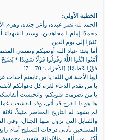
الخطبة الأولى:
الحمد لله نصر عبده، وأعز جنده، وهزم الأ
محمدًا إمام المجاهدين، وسيد الشهداء أ
كثيرًا إلى يوم الدين.
أما بعد: عباد الله أوصيكم ونفسي المقصرة بت
آَمَنُوا اتَّقُوا اللَّهَ وَقُولُوا قَوْلًا سَدِيدًا * يُصْلِحْ 
فَوْزًا عَظِيمًا} [الأحزاب: 70- 71].
أيها الأحبة في الله: يا من تابعتم أحداث 
يا من تقدم الدعاء لغزة كل دعواتكم لأنفس
يا من تضرمت قلوبكم، وانحبست أنفاسكم وأ
ها هو ذا الفرج قد أتى، وقد انقشعت غم
لم يشهد له التاريخ المعاصر مثيلاً، ثل
والقنابل التي تزول منها الجبال، وفي 
المسلحين بأدنى درجات التسليح أمام رابع
أكثر من ألف وثلاثمائة شهيد، وخمسة آ