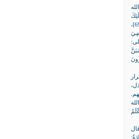
لله
ِكَ
مَعَ الَّذِينَ أَنْعَمَ اللَّهُ عَلَيْهِمْ مِنَ النَّبِيِّينَ وَالصِّدِّيقِينَ وَالشُّهَدَاءِ وَالصَّالِحِينَ وَحَسُنَ أُولَئِكَ رَفِيقًا} [النساء: 69]،
ِيَ
تعالى:
ْسَبَنَّ
رُونَ
رار
ذل،
م.
لله
َمُ
قال
دَةُ: