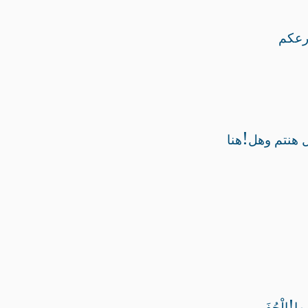
!
ل هنتم وهل
هنا
!
ها
الْحُفَر