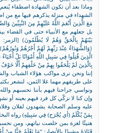
وماذا بعد أن تكون الشهادة اصطفاء يُنعم
الشهداء في منزلة يذكرهم فيها مع من اصطفى من 
بل جعلهم مع الأنبياء حتى في القضاء بينهم يوم 
الَّذِينَ قُتِلُوا فِي سَبِيلِ اللَّهِ أَمْوَاتًا بَلْ أَحْيَاءٌ
بِالَّذِينَ لَمْ يَلْحَقُوا بِهِمْ مِنْ خَلْفِهِمْ أَلَّا خَوْفٌ ع
إننا ونحن نرى مواكب هؤلاء الشباب والشابا
على طريقهم مهما غلا الثمن، لنشعر بكثي
ونواسي جراحنا فيهم بأننا نحسبهم والل
وإن كنا لا نزكّي كل فرد فيهم بعينه أو ن
عليه وسلم الصحابة يشهدون لفلان وفلان بالشهادة فق
بِمَنْ يُكْلَمُ (أي يُجْرَح) فِي سَبِيلِهِ) رواه الب
هنيئًا لغزة بمن خلصت نياتهم، ومن نحسب
قَتَادَةَ مشيدًا بالأنصار: “مَا نَعْلَمُ حَيًّا مِنْ أَحْيَاءِ