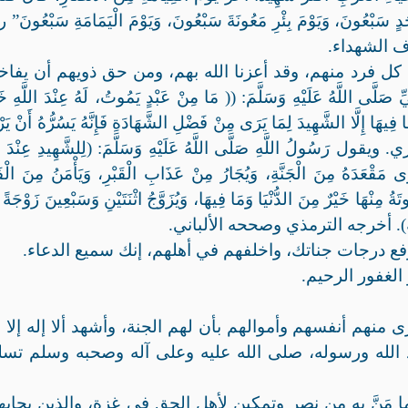
َ أُحُدٍ سَبْعُونَ، وَيَوْمَ بِئْرِ مَعُونَةَ سَبْعُونَ، وَيَوْمَ الْيَمَامَةِ سَبْعُونَ”
ف الشهداء.
 كل فرد منهم، وقد أعزنا الله بهم، ومن حق ذويهم أن يفاخ
اللَّهُ عَلَيْهِ وَسَلَّمَ: (( مَا مِنْ عَبْدٍ يَمُوتُ، لَهُ عِنْدَ اللَّهِ خَي
َمَا فِيهَا إِلَّا الشَّهِيدَ لِمَا يَرَى مِنْ فَضْلِ الشَّهَادَةِ فَإِنَّهُ يَسُرُّهُ أَنْ يَر
ي. ويقول رَسُولُ اللَّهِ صَلَّى اللَّهُ عَلَيْهِ وَسَلَّمَ: (لِلشَّهِيدِ عِنْدَ الل
 مَقْعَدَهُ مِنَ الْجَنَّةِ، وَيُجَارُ مِنْ عَذَابِ الْقَبْرِ، وَيَأْمَنُ مِنَ الْفَ
تَةُ مِنْهَا خَيْرٌ مِنَ الدُّنْيَا وَمَا فِيهَا، وَيُزَوَّجُ اثْنَتَيْنِ وَسَبْعِينَ زَوْجَةً
َقَارِبِهِ). أخرجه الترمذي وصححه الألباني.
ع درجات جناتك، واخلفهم في أهلهم، إنك سميع الدعاء.
 الغفور الرحيم.
نهم أنفسهم وأموالهم بأن لهم الجنة، وأشهد ألا إله إلا ا
الله ورسوله، صلى الله عليه وعلى آله وصحبه وسلم تسلي
ما مَنَّ به من نصر وتمكين لأهل الحق في غزة، والذين يجاب