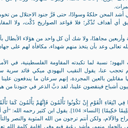
مرات.
أشد المحن حلكةً وسوادًا، حتى فَرَّ جنود الاحتلال من تخوم
 أي أهداف تُذْكَر؛ فلا قواعد الصواريخ دُكَّت، ولا المقا
 وأربعين مجاهدًا، ولا شك أن كل واحد من هؤلاء الأبطال بأ
ه تعالى وعد بأن يتخذ منهم شهداء، مكافأة لهم على جها
هود؛ نسبة لما تكبدته المقاومة الفلسطينية، في الأمو
م تحجب عنا، يقول النقيب اليهودي ميكي قائد سرية سل
ا مقاتلين بالعين المجردة، إنهم سرعان ما يندفعون علينا
ون أشباح فينقضون علينا، لقد دبَّ الذعر في جنودنا من هؤ
َاءِ الْقَوْمِ إِنْ تَكُونُوا تَأْلَمُونَ فَإِنَّهُمْ يَأْلَمُونَ كَمَا تَأْلَم
وَتَرْجُونَ مِنَ اللَّهِ مَا لَا يَرْجُونَ وَكَانَ اللَّهُ عَلِيمًا حَكِيمًا} [النساء: 104]. يقول ابن كثير رحمه الل
ح والآلام، ولكن أنتم ترجون من الله المثوبة والنصر والتأي
 بالجهاد منهم، وأشد رغبة فيه وفي إقامة كلمة الله تع