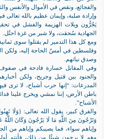
والفجائع، ونقص في الأموال والأنفس والث
وإرادة صلبة، وإيمان عظيم بالله تعالى في 
يَجُرُّون ويلات الهزيمة والفشل في تحقيق
الجهادية سُحقت، ولا شبر من غزة احتُل.
ومع كل هذا التدمير لم يقتلوا سوى ثمانية
وفلسطين في أمسّ الحاجة إليه، ولكن الل
وصدق نياتهم.
وفي المقابل خسارة فادحة في صفوف الي
والجنود بين قتيل وجريح، ولكن أخباره
المدرعات: “إنها حرب أشباح، لا ترى فيه
باطن الأرض، إننا نمشي ويخرج علينا فدائي
الأشباح”.
والفرق كبير، يقول الله تعالى: {وَلَا تَهِنُوا فِي ابْتِغ
وإياهم سواء، فما يصيبكم وإياهم من الجرا
وهم لا يرجون شيئًا من ذلك، فأنتم أولى