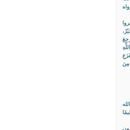
 رواه
روا
ْرٌ،
ْجِعَ
َّهِ
زَعِ
 مِنَ
لله
مًا
هون