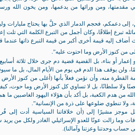
ي مقدمتها، ومن ورائها من يدعمها، ومن يخون الله ورسو
 إلى دعمكم، فحجم الدمار الذي حلَّ بها يحتاج مليارات و
يماثله تبرع إطلاقًا، وكان أجمل من التبرع الكلمة التي تلت إعل
أضاف إليه قيمة أخرى أكبر من قيمة التبرع ذاتها عندما ق
ى من كنوز الأرض وما احتوت عليه”.
ار أو بناء، بل القضية قضية دم جرى خلال ثلاثة أسابيع
ا، ولن يوقف هذا الدم في يوم من الأيام المال، بل ما سيو
قيمة القطرة منه، وأن نؤمن فعلاً بأنها (أغلى من كنوز الأرض 
بًا ولا سلطانًا، بل لا تساوي كل كنوز الأرض وما حوت، كيف
 من هدم الكعبة، بل أكد بأن هؤلاء اليهود الغاصبين ما هم إ
، ولا تنطوي ضلوعها على ذرة من الإنسانية”.
 موجز مشيرًا إلى (أن خلافاتنا السياسية أدت إلى فُرقت
ات وما زالت عونًا للعدو الإسرائيلي الغادر ولكل من يريد
 حساب وحدتنا وعزتنا وآمالنا).