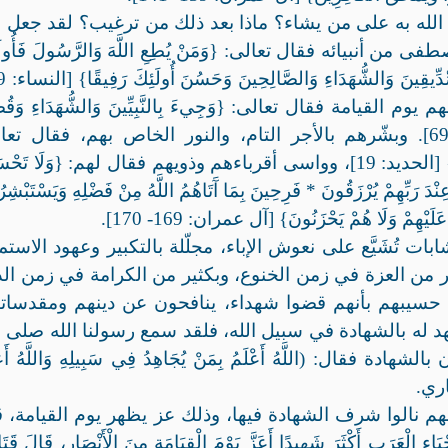
 الله به على من يشاء؟ ماذا بعد ذلك من ترغيب؟ لقد جعل ا
أنبيائه فقال تعالى: {وَمَنْ يُطِعِ اللَّهَ وَالرَّسُولَ فَأُولَئ
القيامة فقال تعالى: {وَجِيءَ بِالنَّبِيِّينَ وَالشُّهَدَاءِ وَقُض
بَيْنَهُمْ بِالْحَقِّ وَهُمْ لَا يُظْلَمُونَ} [الزمر: 69]. وبشّرهم بالأجر التام، والنور الخاص بهم، فقال 
{وَالشُّهَدَاءُ عِنْدَ رَبِّهِمْ لَهُمْ أَجْرُهُمْ وَنُورُهُمْ} [الحديد: 19]، وواسى أقرباءهم وذويهم فقال لهم: {وَلَا تَح
 عِنْدَ رَبِّهِمْ يُرْزَقُونَ * فَرِحِينَ بِمَا آَتَاهُمُ اللَّهُ مِنْ فَضْلِهِ وَيَسْتَبْشِ
َلَيْهِمْ وَلَا هُمْ يَحْزَنُونَ} [آل عمران: 169- 170].
ت تُشَيَّع على نعوش الإباء، مجلّلة بالتكبير وعهود الاستم
ر من العزة في زمن الخنوع، وبكثير من الكرامة في زمن ال
ه حسيبهم بأنهم قضوا شهداء، ينافحون عن دينهم ومقدساته
شهد له بالشهادة في سبيل الله، فلقد سمع رسولنا الله صلى ا
ال: (اللَّهُ أَعْلَمُ بِمَنْ يُجَاهِدُ فِي سَبِيلِهِ وَاللَّهُ أَعْل
خاري.
هم نالوا شرف الشهادة فيها، وذلك عز يظهر يوم القيامة، 
 الْعَرَبِ أَكْثَرَ شَهِيدًا أَعَزَّ يَوْمَ الْقِيَامَةِ مِنَ الْأَنْصَارِ، قَالَ قَتَا