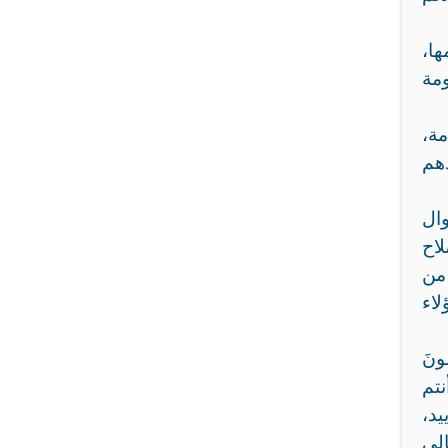
ها،
ومة
مة،
دهم
ال
اح
 من
لاء
ُونَ
ه: “أي أنتم
يد،
الى