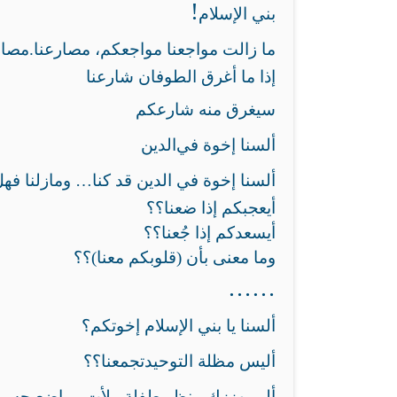
!
بني الإسلام
ما زالت مواجعنا مواجعكم، مصارعنا
مصارعكم.
إذا ما أغرق الطوفان شارعنا
سيغرق منه شارعكم
ألسنا إخوة في
الدين
ألسنا إخوة في الدين قد كنا… ومازلنا فه
أيعجبكم إذا ضعنا؟؟
أيسعدكم إذا جُعنا؟؟
وما معنى بأن (قلوبكم معنا)؟؟
……
ألسنا يا بني الإسلام إخوتكم؟
أليس مظلة التوحيد
تجمعنا؟؟
ألم يهززك منظر طفلة ملأت مواضع جسم