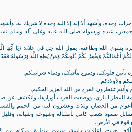
حزاب وحده، وأشهد ألا إله إلا الله وحده لا شريك له، وأشهد
جمعين، عبده ورسوله صلى الله عليه وعلى آله وسلم تسلي
قوى الله وطاعته، يقول الله جل في علاه: {يَا أَيُّهَا الَّذِ
لَكُمْ أَعْمَالَكُمْ وَيَغْفِرْ لَكُمْ ذُنُوبَكُمْ وَمَنْ يُطِعِ اللَّهَ وَرَسُولَهُ فَقَدْ 
غزة بأنين قلوبكم، ودموع مآقيكم، ودماء شرايينكم.
كم ولأولادكم.
نتم تنتظرون الفرج من الله العزيز الحكيم.
امة المطر الناري، ووضعت الحرب أوزارها، وانكشف عن صم
اثة أعوام من الحصار، وثلاث وعشرون ليلة من الحمم والفس
المقابل صمود شعب كامل بأطفاله وشيوخه وشبابه، وقليل 
 قوة في الأرض.
لاف جريح، إعاقات دائمة، وبيوت منهارة، وركام من الأ