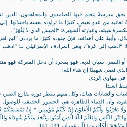
ر بحق مدرسةً يتعلم فيها الصامدون والمجاهدون، الذين ت
عانيه من عدو بغيضٍ، كثيرًا ما تراوده نفسه باحتلالها، إلى 
، منكسرةً هيبته، وعبارته الشهيرة: “الجيش الذي لا يُقْهَرُ”.
لال، وأبيةً على أهدافه، فإنّ جنوده كثيرًا ما يرددن “ليخ لغز
ا: “اذهب إلى غزة”، وهي المرادف الإسرائيلي لـ: “اذهب 
ة أو النصر، سيان لديه، فهو بمجرد أن دخل المعركة فهو من
لذي قضى شهيدًا إن شاء الله:
ي مهاوي الردى
ظ العـدا
شباب والشابات هناك، وكل منهم ينتظر دوره بفارغ الصبر، 
 بالقوة، وأن الدماء الطاهرة هي الجسور الحقيقية للوصول 
َنُوا وَأَنْتُمُ الْأَعْلَوْنَ إِنْ كُنْتُمْ مُؤْمِنِينَ * إِنْ يَمْسَسْكُمْ قَ
هَا بَيْنَ النَّاسِ وَلِيَعْلَمَ اللَّهُ الَّذِينَ آَمَنُوا وَيَتَّخِذَ مِنْكُمْ شُهَدَاءَ وَاللَّه
 وَيَمْحَقَ الْكَافِرِينَ} [آل عمران: 139- 141].