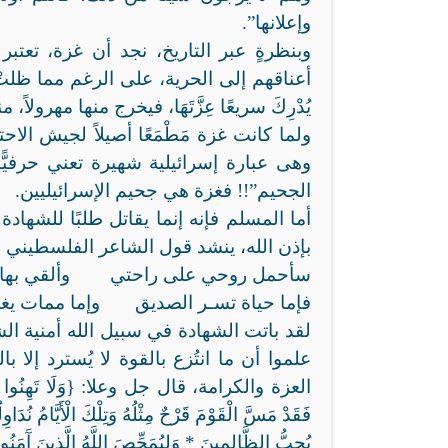
وإعلانها”.
وبنظرةٍ عبر التاريخ، نجد أن غزة، تعتب
أعناقهم إلى الحرية، على الرغم مما ظلتْ ت
يُدْرِكَ سريعًا عِزَّتَهَا، فيخرج منها مهرولاً
ولما كانت غزة مَطْمَعًا أصيلاً لجيش الاحت
وهى عبارة إسرائيلية شهيرة تعني حرفيًّ
الجحيم”!! فغزة هي جحيم الإسرائيليين.
أما المسلم فإنه إنما يقاتل طلبًا للشهاد
بإذن الله، ينشد قول الشاعر الفلسطيني ا
سأحمل روحي على راحتي وألقي بها ف
فإما حياة تسـر الصديق وإما ممات يغيـ
لقد باتت الشهادة في سبيل الله أمنية ال
علموا أن ما انتُزع بالقوة لا يُسترد إلا
العزة والكرامة، قال جل وعلا: {وَلَا تَهِنُوا وَلَا تَحْز
فَقَدْ مَسَّ الْقَوْمَ قَرْحٌ مِثْلُهُ وَتِلْكَ الْأَيَّامُ نُدَاوِلُ
يُحِبُّ الظَّالِمِينَ * وَلِيُمَحِّصَ اللَّهُ الَّذِينَ آَمَنُوا