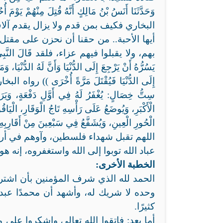
وَحَدَّثَنَا أَنَسُ بْنُ مَالِكٍ أَنَّهُ قُتِلَ مِنْهُمْ يَوْم
البخاري فكيف بمن قدم ولا يزال يقدم آلا
أيها الأحبة.. من حقنا أن نحزن على مقتل
بهم، ولا يقبلوا فيهم عزاء، فلقد قَالَ النَّبِيِّ صَلَّى 
يَسُرُّهُ أَنْ يَرْجِعَ إِلَى الدُّنْيَا وَأَنَّ لَهُ الدُّنْيَا، و
إِلَى الدُّنْيَا فَيُقْتَلَ مَرَّةً أُخْرَى )) رواه البخار
سِتُّ خِصَالٍ: يُغْفَرُ لَهُ فِي أَوَّلِ دَفْعَةٍ، وَيَرَى
الْأَكْبَرِ، وَيُوضَعُ عَلَى رَأْسِهِ تَاجُ الْوَقَارِ، الْيَاقُو
الْحُورِ الْعِينِ، وَيُشَفَّعُ فِي سَبْعِينَ مِنْ أ
اللهم تقبل شهداء فلسطين، وآوهم في أرف
عباد الله توبوا إلى الله واستغفروه، إنه هو
الخطبة الأخرى:
الحمد لله الذي شرف المؤمنين بأن اشترى م
وحده لا شريك له، وأشهد أن محمدًا عبد 
كثيرًا.
أما بعد: فاتقوا الله تعالى واشكروا على 