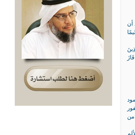
 أن
مًا
ينَ
فَازَ
ود
فور
من
لم