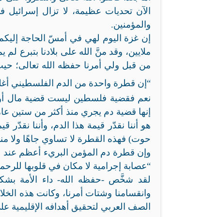
الآن تحديات عظيمة، لا تزال إسرائيل ف
والمؤمنين.
إن غزة اليوم لهي في أمسّ الحاجة إليكم،
ملايين، وقد منَّ الله على بلادنا بتبرع لم 
من قبل ولي أمرنا حفظه الله تعالى؛ حيث 
“إن قطرة واحدة من الدم الفلسطيني أغل
نعم فقضية فلسطين ليست قضية مال أو إعم
إنها قضية دم يجري منذ أكثر من ستين عامً
هو أننا نقدّر قيمة هذا الدم، وأننا نقدّر 
حوت) فهذه القطرة لا تساوي جاهًا ولا منص
وإن قطرة دم المؤمن البريء أعظم عند الله
“عصابة إجرامية لا مكان في قلوبها للرحمة
لقد شخَّص -حفظه الله- داء الأمة بشكل
وانقسامنا وشتات أمرنا، وكانت هذه الخلاف
الصف العربي لتحقيق أهدافه الإقليمية على