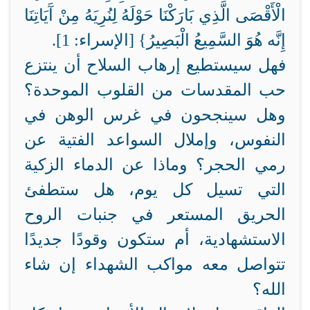
الْأَقْصَى الَّذِي بَارَكْنَا حَوْلَهُ لِنُرِيَهُ مِنْ آَيَاتِنَا
إِنَّه هُوَ السَّمِيعُ الْبَصِيرُ} [الإسراء: 1].
فهل سيستطيع إرهاب السلاح أن ينتزع
حب المقدسات من القلوب الموحدة؟
وهل سينجحون في غرس الوهن في
النفوس، وإملال السواعد الفتية عن
رمي الحجر؟ وماذا عن الدماء الزكية
التي تسيل كل يوم، هل ستطفئ
الحريق المستعر في جنبات الروح
الاستشهادية، أم ستكون وقودًا جديدًا
تتواصل معه مواكب الشهداء إن شاء
الله؟