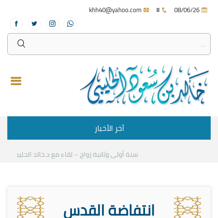
khh40@yahoo.com
#
08/06/26
آخر الأخبار
سنة أولى وثانية زواج – لقاء مع د.خالد الحليبي
كيف نست
انتفاضة القدس