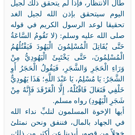
طال الانتظار، فإذا لم يتحقق ذلك لجيل
اليوم سيتحقق بإذن الله لجيل الغد
تحقيقا لوعد الرسول الكريم في قوله
صلى الله عليه وسلم: (لا تَقُومُ السَّاعَةُ
حَتَّى يُقَاتِلَ الْمُسْلِمُونَ الْيَهُودَ فَيَقْتُلُهُمُ
الْمُسْلِمُونَ، حَتَّى يَخْتَبِئَ الْيَهُودِيُّ مِنْ
وَرَاءِ الْحَجَرِ وَالشَّجَرِ، فَيَقُولُ الْحَجَرُ أَوِ
الشَّجَرُ: يَا مُسْلِمُ، يَا عَبْدَ اللَّهِ؛ هَذَا يَهُودِيٌّ
خَلْفِي فَتَعَالَ فَاقْتُلْهُ، إِلَّا الْغَرْقَدَ فَإِنَّهُ مِنْ
شَجَرِ الْيَهُودِ) رواه مسلم.
أيها الإخوة المسلمون لنلبِّ نداء الله
في الجهاد بالمال، فننفق ونحن نمتلئ
خجلاً من قصور أيدينا عن أكثر من ذلك،