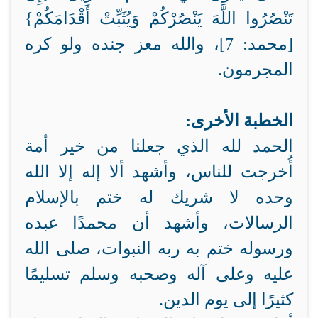
تَنْصُرُوا اللَّهَ يَنْصُرْكُمْ وَيُثَبِّتْ أَقْدَامَكُمْ}
[محمد: 7]، والله معز جنده ولو كره
المجرمون.
الخطبة الأخرى:
الحمد لله الذي جعلنا من خير أمة
أُخرجت للناس، وأشهد ألا إله إلا الله
وحده لا شريك له ختم بالإسلام
الرسالات، وأشهد أن محمدًا عبده
ورسوله ختم به ربه النبوات، صلى الله
عليه وعلى آله وصحبه وسلم تسليمًا
كثيرًا إلى يوم الدين.