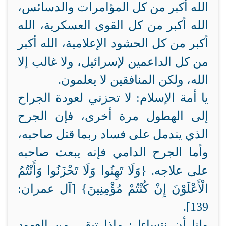
الله أكبر من كل المؤامرات والدسائس،
الله أكبر من كل القوى العسكرية، الله
أكبر من كل الحشود الإعلامية، الله أكبر
من كل الداعمين لإسرائيل، ولا غالب إلا
الله، ولكن المنافقين لا يعلمون.
يا أمة الإسلام: لا تحزني لعودة الجراح
إلى الهطول مرة أخرى، فإن الجرح
الذي يندمل على فساد ربما قتل صاحبه،
وأما الجرح الدامي فإنه يبعث صاحبه
على علاجه. {وَلَا تَهِنُوا وَلَا تَحْزَنُوا وَأَنْتُمُ
الْأَعْلَوْنَ إِنْ كُنْتُمْ مُؤْمِنِينَ} [آل عمران:
139].
ولنا أن نتساءل: ماذا تبقى من العهود