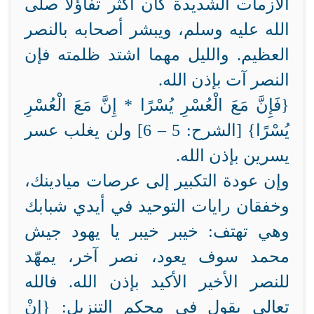
الأزمات الشديدة كان أكثر تفاؤلاً صلى
الله عليه وسلم، ويبشر أصحابه بالنصر
العظيم. والليل مهما اشتد ظلمته فإن
النصر آت بإذن الله.
‏{فَإِنَّ مَعَ الْعُسْرِ يُسْرًا * ‏إِنَّ مَعَ الْعُسْرِ
يُسْرًا‏} [الشرح: 5 – 6] ولن يغلب عسر
يسرين بإذن الله.
وإن عودة التكبير إلى عرصات ميادينك،
وخفقان رايات التوحيد في أيدي شبابك
وهي تهتف: خيبر خيبر يا يهود جيش
محمد سوف يعود، نصر آخر، يمهّد
للنصر الأخير الأكيد بإذن الله. فالله
تعالى يقول في محكم التنزيل: {إِنْ