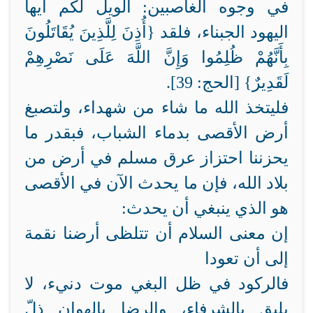
في وجوه الغاصبين: الويل لكم أيها
اليهود الجبناء، فلقد {أُذِنَ لِلَّذِينَ يُقَاتَلُونَ
بِأَنَّهُمْ ظُلِمُوا وَإِنَّ اللَّهَ عَلَى نَصْرِهِمْ
لَقَدِيرٌ} [الحج: 39].
فليتخذ الله ما شاء من شهداء، ولتصبغ
أرض الأقصى بدماء الشباب، فبقدر ما
يحزننا احتزاز عرق مسلم في أرض من
بلاد الله، فإن ما يحدث الآن في الأقصى
هو الذي ينبغي أن يحدث:
إن معنى السلام أن تتلظى أرضنا نقمة
إلى أن تعودا
فالركود في ظل البغي موت دنيء، لا
يليق بالشرفاء، والرضا بالهوان ذلّ