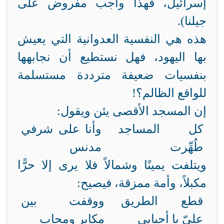
إسرائيل، فهذا واجب مفروض على
جيلنا).
هذه هي النفسية العدوانية التي يعيش
بها اليهود، فهل نستطيع أن نجابهها
بنفسيات ضعيفة مترددة مستسلمة
للواقع الظالم؟!
إن المسجد الأقصى يئن ويقول:
كل المساجد
وأنا على شرفي
طُهِّرت
مدنس
ويتلفت يمينًا وشمالاً فلا يرى إلا حرًّا
مكبلاً، وأمة ممزقة، فيصيح:
قطع الطريق
ووقفت بين
عليّ يا أحبابي
مكابر ومحاب