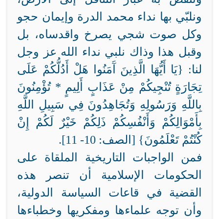
ونلبّي بها نداء محمد الدرة وإيمان حجو
وكل صوت شجي يصرخ واقدساه، بل
وقبل هذا وذاك نلبي نداء الله عز وجل
لنا: {يَا أَيُّهَا الَّذِينَ آَمَنُوا هَلْ أَدُلُّكُمْ عَلَى
تِجَارَةٍ تُنْجِيكُمْ مِنْ عَذَابٍ أَلِيمٍ * تُؤْمِنُونَ
بِاللَّهِ وَرَسُولِهِ وَتُجَاهِدُونَ فِي سَبِيلِ اللَّهِ
بِأَمْوَالِكُمْ وَأَنْفُسِكُمْ ذَلِكُمْ خَيْرٌ لَكُمْ إِنْ
كُنْتُمْ تَعْلَمُونَ} [الصف: 10- 11].
فمن الواجبات التاريخية الملقاة على
الحكومات الإسلامية أن تنصر هذه
القضية في قاعات السياسة الدولية،
وأن توجه علماءها ومفكريها وخطباءها