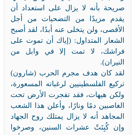
صريحة بأنه لا يزال على استعداد أن
يقدم مزيدًا من التضحيات من أجل
الأقصى، ولن يتخلى عنه أبدًا، لقد أصبح
الشعار المتداول: (إياك أن تموت على
فراشك، لا تمت إلا في وابل من
النيران).
لقد كان هدف مجرم الحرب (شارون)
تركيع الفلسطينيين لرغباته المسعورة،
ولكن هيهات، فقد تفجرت الأرض تحت
الغاصبين دمًا ونارًا، وأعلن هذا الشعب
المجاهد أنه لا يزال يمتلك روح الجهاد
وإن كُبِتَتْ عشرات السنين، وصرخوا