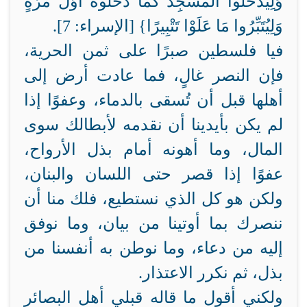
وَلِيَدْخُلُوا الْمَسْجِدَ كَمَا دَخَلُوهُ أَوَّلَ مَرَّةٍ
وَلِيُتَبِّرُوا مَا عَلَوْا تَتْبِيرًا} [الإسراء: 7].
فيا فلسطين صبرًا على ثمن الحرية،
فإن النصر غالٍ، فما عادت أرض إلى
أهلها قبل أن تُسقى بالدماء، وعفوًا إذا
لم يكن بأيدينا أن نقدمه لأبطالك سوى
المال، وما أهونه أمام بذل الأرواح،
عفوًا إذا قصر حتى اللسان والبنان،
ولكن هو كل الذي نستطيع، فلك منا أن
ننصرك بما أوتينا من بيان، وما نوفق
إليه من دعاء، وما نوطن به أنفسنا من
بذل، ثم نكرر الاعتذار.
ولكني أقول ما قاله قبلي أهل البصائر