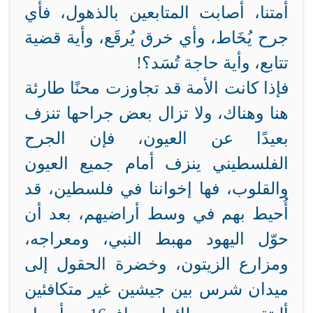
أمتنا، أصابت المتابعين بالذهول، فأي
جرح يُخَاط، وأي خرق يُرقَع، وأية قضية
تتابع، وأية حاجة تُسَد؟!
فإذا كانت الأمة قد تجاوزت محنًا طارئة
هنا وهناك، ولا تزال بعض جراحها تنزف
بعيدًا عن العيون، فإن الجرح
الفلسطيني ينزف أمام جميع العيون
والقلوب، فها إخواننا في فلسطين، قد
أُحيط بهم في وسط أراضيهم، بعد أن
حوّل اليهود مهبط النبي، ومعراجه،
ومزارع الزيتون، وخضرة الحقول إلى
ميدان شرس بين جيشين غير متكافئين