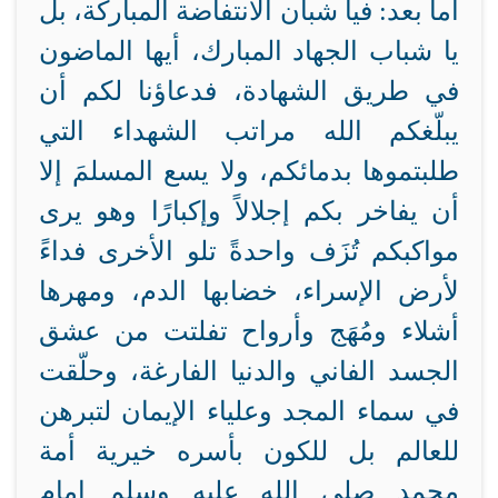
أما بعد:
فيا شبان الانتفاضة المباركة، بل
يا شباب الجهاد المبارك، أيها الماضون
في طريق الشهادة، فدعاؤنا لكم أن
يبلّغكم الله مراتب الشهداء التي
طلبتموها بدمائكم، ولا يسع المسلمَ إلا
أن يفاخر بكم إجلالاً وإكبارًا وهو يرى
مواكبكم تُزَف واحدةً تلو الأخرى فداءً
لأرض الإسراء، خضابها الدم، ومهرها
أشلاء ومُهَج وأرواح تفلتت من عشق
الجسد الفاني والدنيا الفارغة، وحلّقت
في سماء المجد وعلياء الإيمان لتبرهن
للعالم بل للكون بأسره خيرية أمة
محمد صلى الله عليه وسلم إمام