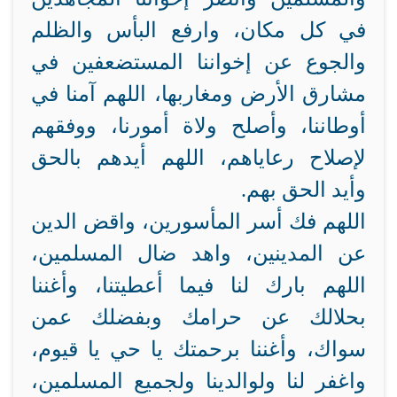
في كل مكان، وارفع البأس والظلم
والجوع عن إخواننا المستضعفين في
مشارق الأرض ومغاربها، اللهم آمنا في
أوطاننا، وأصلح ولاة أمورنا، ووفقهم
لإصلاح رعاياهم، اللهم أيدهم بالحق
وأيد الحق بهم.
اللهم فك أسر المأسورين، واقض الدين
عن المدينين، واهد ضال المسلمين،
اللهم بارك لنا فيما أعطيتنا، وأغننا
بحلالك عن حرامك وبفضلك عمن
سواك، وأغننا برحمتك يا حي يا قيوم،
واغفر لنا ولوالدينا ولجميع المسلمين،