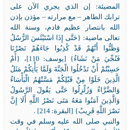
المضيئة: إن الذي يجري الآن على
ترابك الطاهر – مع مرارته – مؤذن بإذن
الله بانتصار عظيم قادم، وسنة الله
تعالى ماضية: {‏حَتَّى إِذَا اسْتَيْئَسَ الرُّسُلُ
وَظَنُّوا أَنَّهُمْ قَدْ كُذِبُوا جَاءَهُمْ نَصْرُنَا
فَنُجِّيَ مَنْ نَشَاءُ} [يوسف: 110]، {‏أَمْ
حَسِبْتُمْ أَنْ تَدْخُلُوا الْجَنَّةَ وَلَمَّا يَأْتِكُمْ مَثَلُ
الَّذِينَ خَلَوْا مِنْ قَبْلِكُمْ مَسَّتْهُمُ الْبَأْسَاءُ
وَالضَّرَّاءُ وَزُلْزِلُوا حَتَّى يَقُولَ الرَّسُولُ
وَالَّذِينَ آمَنُوا مَعَهُ مَتَى نَصْرُ اللَّهِ أَلَا إِنَّ
نَصْرَ اللَّهِ قَرِيبٌ} [البقرة: 214] .
والنبي صلى الله عليه وسلم في وقت