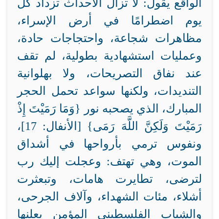
الواقع يقول: لا تزال الأحداث تزداد كل
يوم اضطرامًا في أرض الإسراء،
مظاهرات شجاعة، واحتجاجات حادة،
وعمليات استشهادية بطولية، لم تقف
عند نفاق التصريحات، ولا بهلوانية
التنديدات، ولكنها سواعد تحمل الحجر
المبارك، الذي يصحبه نور {وَمَا رَمَيْتَ إِذْ
رَمَيْتَ وَلَكِنَّ اللَّهَ رَمَى} [الأنفال: 17]،
ونفوس ترمي بأرواحها في أشداق
الموت، وهي تهتف: وعجلت إليك رب
لترضى، تطايرت هامات، وتبعثرت
أشلاء، مئات الشهداء، وآلاف الجرحى،
والشباب الفلسطيني المؤمن يعلنها