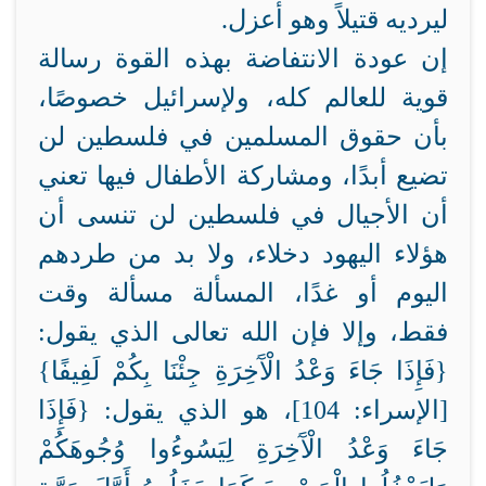
ليرديه قتيلاً وهو أعزل.
إن عودة الانتفاضة بهذه القوة رسالة
قوية للعالم كله، ولإسرائيل خصوصًا،
بأن حقوق المسلمين في فلسطين لن
تضيع أبدًا، ومشاركة الأطفال فيها تعني
أن الأجيال في فلسطين لن تنسى أن
هؤلاء اليهود دخلاء، ولا بد من طردهم
اليوم أو غدًا، المسألة مسألة وقت
فقط، وإلا فإن الله تعالى الذي يقول:
{فَإِذَا جَاءَ وَعْدُ الْآَخِرَةِ جِئْنَا بِكُمْ لَفِيفًا}
[الإسراء: 104]، هو الذي يقول: {فَإِذَا
جَاءَ وَعْدُ الْآَخِرَةِ لِيَسُوءُوا وُجُوهَكُمْ