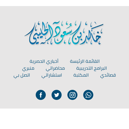
القائمة الرئيسة
أخباري الحصرية
البرامج التدريبية
محاضراتي
منبري
قصائدي
المكتبة
استشاراتي
اتصل بي