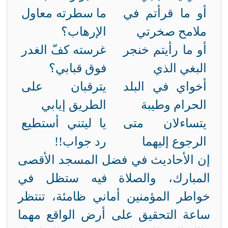
أو ما قرأتم في
ما سطرته معاول
ملامح صخرتي
الإرهاب؟
أو ما رأيتم خنجر
غرسته كفّ الغدر
البغي الذي
فوق قبابي؟
أخواي في البلد
يترقبان على
الحرام وطيبة
الطريق إيابي
يتساءلان متى
يا ليتني أستطيع
الرجوع إليهما
رد جواب!!
إن الأحاديث في فضل المسجد الأقصى
المبارك، والصلاة فيه ستظل في
خواطر المؤمنين أماني ظامئة، تنتظر
ساعة التحقيق على أرض الواقع مهما