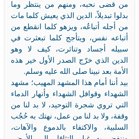
من قضى نحبه، ومنهم من ينتظر وما
بدلوا تبديلاً، الدين الذي يعيش كلما مات
من أجله أتباعُه، ويزهو كلما انقطع من
أتباعه نفس، ويتأجج كلما تبعثرت في
سبيله أجساد وتناثرت، كيف لا وهو
الدين الذي خرّج الصدر الأول خير هذه
الأمة بعد نبينا صلى الله عليه وسلم.
بيد أننا أمام هذا المشهد المهيب؛ مشهد
الشهداء وقوافل الشهداء وأنهار الدماء
التي تروي شجرة التوحيد، لا بد لنا من
وقفة، ولا بد لنا من عمل، نهتك به حُجُب
السلبية، والاكتفاء بالدموع والآهات،
وننفض به غبار التثاقل إلى الأرض،