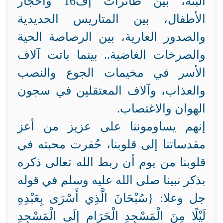
ألبتة، بين طائرات إف16 وأحجار
الأطفال، بين المتاريس الحديدية
والصدور العارية، بين الرصاصة الحية
والصرخات الغاضبة.. بينما باتت آلاف
الأسر في مخيمات الجوع والنصب
والعذاب، وآلاف المعتقلين في سجون
الهوان والاغتصاب.
إنهم يساوموننا على عزيز من أعز
مقدساتنا إلى قلوبنا، حُفرت محبته في
قلوبنا من يوم أن ربط الله تعالى ذكره
بذكر نبينا صلى الله عليه وسلم في قوله
جل وعلا: {سُبْحَانَ الَّذِي أَسْرَى بِعَبْدِهِ
لَيْلًا مِنَ الْمَسْجِدِ الْحَرَامِ إِلَى الْمَسْجِدِ