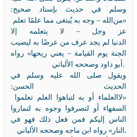
وسلم في حديث بإسناد صحيح:
«من
الله –
وجه
به
يُبتغى
مما
علم
ا
تعلم
عز وجل – لا يتعلمه إلا
الدنيا لم يجد عرف
من
عرض
ا
به
ليصيب
الجنة يوم القيامة – يعني ريحها» رواه
أبو داود وصححه الألباني.
ويقول صلى الله عليه وسلم في
الحديث الحسن:
«لا
العلماء أو
به
لتباهوا
العلم
تعلموا
السفهاء أو لتصرفوا وجوه
به
لتماروا
الناس إليكم فمن فعل ذلك فهو في
النار» رواه ابن ماجه وصححه الألباني.