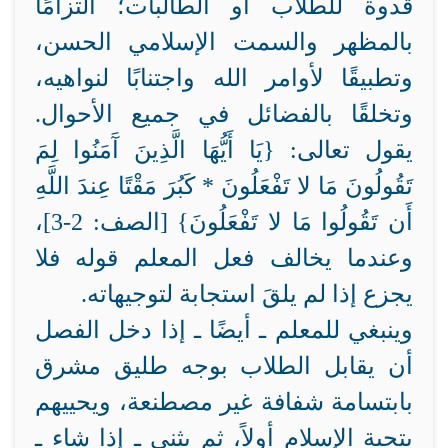
قدوة للطلاب أو الطالبات؛ التزامًا
بالمظهر والسمت الإسلامي الحسن،
وتطبيقًا لأوامر الله واجتنابًا لنواهيه،
وتخلقًا بالفضائل في جميع الأحوال.
يقول تعالى:
{يَا أَيُّهَا الَّذِينَ آَمَنُوا لِمَ
تَقُولُونَ مَا لا تَفْعَلُونَ * كَبُرَ مَقْتًا عِندَ اللَّهِ
أَن تَقُولُوا مَا لا تَفْعَلُونَ} [الصف: 2-3]،
وعندما يخالف فعل المعلم قوله فلا
يجزع إذا لم يلقَ استجابة لتوجيهاته.
وينبغي للمعلم ـ أيضًا ـ إذا دخل الفصل
أن يقابل الطلاب بوجه طليق مشرق
بابتسامة شفافة غير مصطنعة، ويحييهم
بتحية الإسلام أولاً، ثم يثني ـ إذا شاء ـ