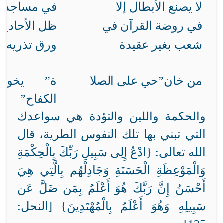
لا يصنع الأبطال إلا
في مساجدنا
في روضة القرآن في
ظل الأحادي
شعب بغير عقيدة
ورق تذريه ال
من خان”حي على الصلا
ة” يخون
الكفاح”
والحكمة واللين والتؤدة هي سواعدك
التي تبني بها تلك النفوس الطرية، قال
الله تعالى: {
ادْعُ إِلِى سَبِيلِ رَبِّكَ بِالْحِكْمَةِ
وَالْمَوْعِظَةِ الْحَسَنَةِ وَجَادِلْهُم بِالَّتِي هِيَ
أَحْسَنُ إِنَّ رَبَّكَ هُوَ أَعْلَمُ بِمَن ضَلَّ عَن
سَبِيلِهِ وَهُوَ أَعْلَمُ بِالْمُهْتَدِينَ} [النحل: