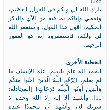
125].
بارك الله لي ولكم في القرآن العظيم،
ونفعني وإياكم بما فيه من الآي والذكر
الحكيم، أقول هذا القول، وأستغفر الله
لي ولكم، فاستغفروه إنه هو الغفور
الرحيم.
الخطبة الأخرى:
الحمد لله علم بالقلم، علم الإنسان ما
لم يعلم، {
يَرْفَعِ اللَّهُ الَّذِينَ آمَنُوا مِنكُمْ
وَالَّذِينَ أُوتُوا الْعِلْمَ دَرَجَاتٍ
} [المجادلة:
11]. وأشهد ألا إله إلا الله وحده لا
شريك له، وأشهد أن محمدًا عبده