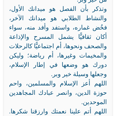
وتذكر بأن الفصل هو ميدانك الأول،
والنشاط الطلابي هو ميدانك الآخر،
فخُض غماره، واستفد وأفد منه، سواء
أكان ثقافيًّا يشمل المسرح والإذاعة
والصحف ونحوها، أم اجتماعيًّا كالرحلات
والمخيمات وغيرها، أم رياضة؛ وليكن
دورك هو وضعها في إطار الإسلام،
وجعلها وسيلة خير وبر.
اللهم أعز الإسلام والمسلمين، واحم
حوزة الدين، وانصر عبادك المجاهدين
الموحدين.
اللهم أتم علينا نعمتك وارزقنا شكرها.