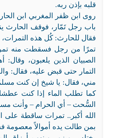
قلبه بإذن ربه.
روى ابن ظفر المغربي ابن الحا
باب رجل تَمّار، فوقف الحارث ي
فقال للحارث: كُل هذه التمرات، 
تمرًا من رجل فسقطت منه تمره،
الصبيان الذين يلعبون، وقال: أه
التمار حتى قبض عليه، فقال: وا
مني، فقال: يا شيخ إن كنت مسلم
كما تطلب الماء إذا كنت عطشان
السُّحت – أي الحرام – وأنت مسلم؟ 
الله أكبر.. تمرات ساقطة على ال
بمن طالت يده أموالاً معصومة ف
يختلس ويزور وينهب أرزاق المسل