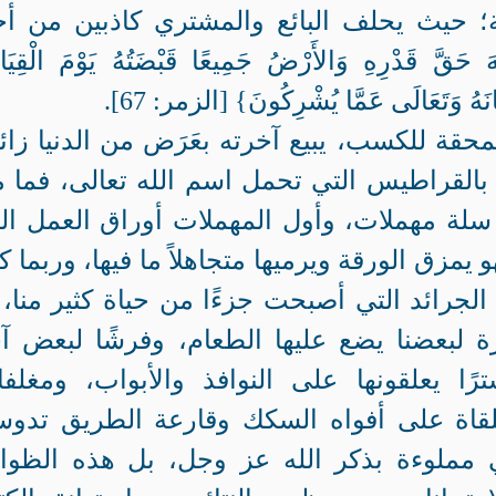
بة؛ حيث يحلف البائع والمشتري كاذبين من أ
ّ قَدْرِهِ وَالأَرْضُ جَمِيعًا قَبْضَتُهُ يَوْمَ الْقِيَام
نَهُ وَتَعَالَى عَمَّا يُشْرِكُونَ} [الزمر: 67].
 ممحقة للكسب، يبيع آخرته بعَرَض من الدنيا زائ
 بالقراطيس التي تحمل اسم الله تعالى، فما 
سلة مهملات، وأول المهملات أوراق العمل ال
يمزق الورقة ويرميها متجاهلاً ما فيها، وربما ك
الجرائد التي أصبحت جزءًا من حياة كثير منا، 
ة لبعضنا يضع عليها الطعام، وفرشًا لبعض آ
ًا يعلقونها على النوافذ والأبواب، ومغلف
ملقاة على أفواه السكك وقارعة الطريق تدوس
ي مملوءة بذكر الله عز وجل، بل هذه الظوا