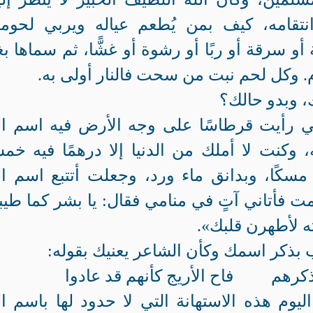
تقامه، كيف بمن يُطعم عياله ويربي لحوم
و سرقة أو ربًا أو رشوة أو غشًّا، ثم سماها بغ
م. وكل لحم نبت من سحت فالنار أولى به.
، وبدو حالك؟
مشي رأيت قرطاسًا على وجه الأرض فيه اسم ال
، وكنت لا أملك من الدنيا إلا درهمًا فيه خم
مسكًا، وبدانق ماء ورد، وجعلت أتتبع اسم ال
مت فأتاني آتٍ في منامي فقال: يا بشر كما طي
 لأطهرن قلبك».
 بذكر اسمك وكأن الشاعر يعنيك بقوله:
ى ذكرهم فاح الأريج كأنهم قد عادوا
وم هذه الاستهانة التي لا حدود لها باسم ال