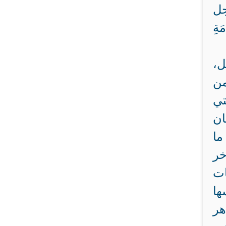
جل
َةِ
ل،
من
تي
ان
ما
خر
ات
ها
هر