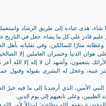
 شاء، هدى عباده إلى طريق الرشاد واستعمل
يم قادر على كل ما يشاء. جعل في التاريخ عبر
ظاته منارًا للسالكين، وفي تقلباته بأهل الدن
ً على هوان الدنيا وخسران العاملين إلا الصالحي
ائك يتنعمون، وأشهد أن لا إله إلا الله أعز 
تر عيبه، وعجل له البشرى بقبوله وقبول عمل
بي الأمين، الذي أرشدنا إلى ما فيه خيرُ الدن
 الطيبين، وعلى تابعيهم إلى يوم الدين.
مقصرة بتقوى الله وطاعته؛ امتثالاً لأمر الله 