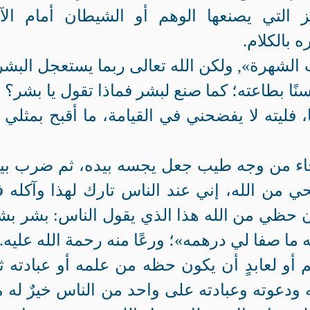
ز التي يصنعها الوهم أو الشيطان أمام الآ
 بالكلام.
ب الشهرة», ولكن الله تعالى ربما يستعجل البش
نًا بطاعته؛ كما صنع لبشر فماذا تقول يا بشر؟
 فليته لا يفضحني في القيامة، ما أقبح بمثلي 
جاء من وجه طيب جعل يجسه بيده، ثم ضرب بي
حي من الله، إني عند الناس تارك لهذا وآكله 
ن حظي من الله هذا الذي يقول الناس: بشر بش
ما صفا لي درهمه»؛ ورعًا منه رحمة الله عليه.
أو لعابدٍ أن يكون حظه من علمه أو عبادته ثنا
مه ودعوته وعبادته على واحد من الناس خيرٌ له 