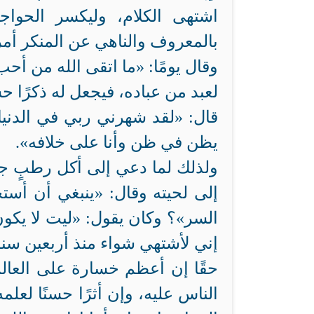
اشتهى الكلام، وليكسر الحواج
بالمعروف والناهي عن المنكر أمره
وقال يومًا: «ما اتقى الله من أح
لعبد من عباده، فيجعل له ذكرًا حس
قال: «لقد شهرني ربي في الدنيا،
يظن في ظن وأنا على خلافه».
ولذلك لما دعي إلى أكل رطبٍ 
إلى لحيته وقال: «ينبغي أن أست
السر»؟ وكان يقول: «ليت لا يكو
إني لأشتهي شواء منذ أربعين سنه 
حقًا إن أعظم خسارة على العالم 
الناس عليه، وإن أثرًا حسنًا لعل