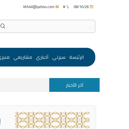
khh40@yahoo.com
#
08/10/26
الرئيسة
سيرتي
أخباري
مشاريعي
منبر
آخر الأخبار
ب