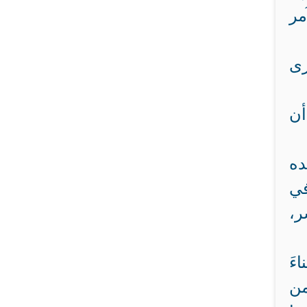
مر
رى
أن
ده
في
ر،
ءَ
من