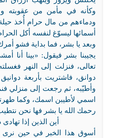
وكأنه في مأمن من عقوبته وان
ودماءهم من مال حرام أُخذ حيلة أ
أسمائها ليسوّغ لنفسه أكل الحرا
وبعد يا بشر، فما بداية فشو أمرك
يجيبنا بشر فيقول: «بينا أنا أ
تعالى، فنزلت إلى النهر فغسلته
دوانق، فاشتريت بأربعة دوانيق 
وأطيّبه، ثم رجعت إلى منزلي فن
اسمي لأطيبن اسمك، وكما طهرته
رحمك الله يا بشر فها نحن نتطيب
أين الذين إذا تهاد
أسوق هذا الخبر في حين نرى الي