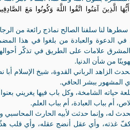
َيُّهَا الَّذِينَ آمَنُوا اتَّقُوا اللَّهَ وَكُونُوا مَعَ الصَّادِقِي
تي سطرها لنا سلفنا الصالح نماذج رائعة من الرجا
في الدعوة والعبادة من بلغوا في هذا المضم
المشرق علامات على الطريق في تذكّر أحواله
وينًا من شأن الدنيا.
محدث الزاهد الرباني القدوة، شيخ الإسلام أبا ن
ي المشهور ببشر الحافي.
ة حياته الشامخة، وكل باب فيها يغريني بعنوان
اص، أم بباب العبادة، أم بباب العلم.
تحدث له، وإنما حدثت لأبيه الحارث المحاسبي و
 كفّ غذته، وأي عقل أنضج عقله، وأي قلب هذ