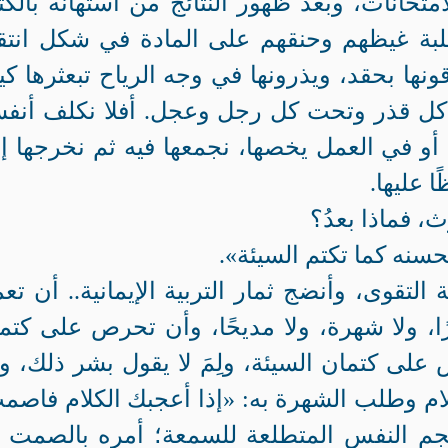
امتحانات، وبعد ظهور النتائج من استهانة بالك
بة غيظهم وحنقهم على المادة في شكل انتق
ونها بحقد، ويذرونها في وجه الرياح تبعثرها ك
ل قذر وتحت كل رجل وعجل. أفلا نكلف أنفس
زل أو في العمل يخصها، نجمعها فيه ثم نخرجها إ
ا عليها.
، فماذا بعدُ؟
الحسنه كما تكتم السيئة».
التقوى، وأنضج ثمار التربية الإيمانية.. أن تع
رًا، ولا شهرة، ولا مديحًا، وأن تحرص على كتم
 على كتمان السيئة، ولِمَ لا يقول بشر ذلك، و
لام وطلب الشهرة به: «إذا أعجبك الكلام فاصم
جم النفس المتطلعة للسمعة؛ أمره بالصمت إ