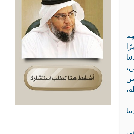
هم
ًا
يا
ن،
من
ه،
يا
في