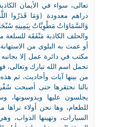
تعالى، سواء في الأيمان الكاذ
دراهم معدودة {وَمَا قَدَرُوا اللَّهَ حَقَ
وَالسَّمَاوَاتُ مَطْوِيَّاتٌ بِيَمِينِهِ سُبْحَا
والحلف الكاذبة مَنْفَقَة للسلعة
أو عمت به البلوى من الاستهانة
مكتب في دائرة عمل إلا بجانبه 
تحمل اسم الله تبارك وتعالى، فهو 
من بينها آيات وأحاديث، ثم هذه 
بالنا نحتقرها حتى أصبحت سُفْر
يجلسون عليها ويدوسونها، وستر
للطعام، وها نحن أولاء نراها 
السيارات، وتهينها الدواب، وه