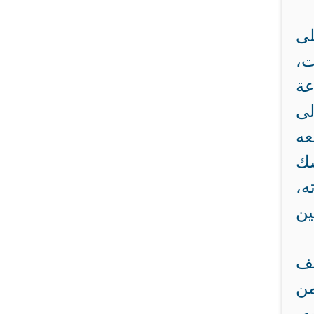
لى
ت،
عة
لى
عه
سك
ه،
ين
يف
من
ه،