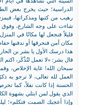
السيئة التي نشاهدها في أيام ال
الدراسية؛ حيث يخرج بعض الطل
رهيب من كتبها ومذكراتها، فيمزق
شاءت على وجه الشارع، وفوق ك
قليلاً فنجعل لها مكانًا في المن
مكان آمن فنحرقها أو ندفنها حفاظً
هذا درسك الأول يا بشر بن الحارث
قال بشر: «لا تعمل لتُذْكَر، اكتم 
سبحان الله! غاية الإخلاص، وقمة 
العمل لله تعالى، لا ترجو به ذك
الحسنة إذا كانت نفلاً، كما تحرص
الذي يقول لمن ابتلي بشهوة الك
وإذا أعجبك الصمت فتكلم»؛ ليل