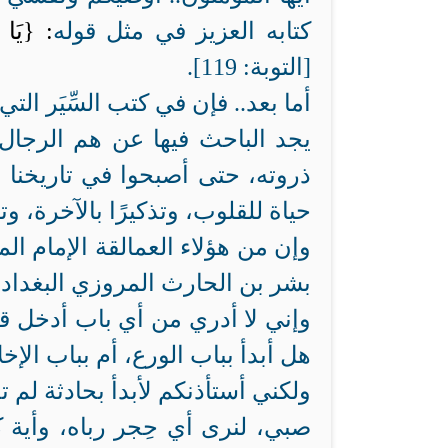
كتابه العزيز في مثل قوله
: {يَا أ
[التوبة: 119].
أما بعد.. فإن في كتب السِّيَر ال
يجد الباحث فيها عن هم الرجال 
ذروته، حتى أصبحوا في تاريخنا 
حياة للقلوب، وتذكيرًا بالآخرة، وته
وإن من هؤلاء العمالقة الإمام ال
بشر بن الحارث المروزي البغداد
وإني لا أدري من أي باب أدخل قلع
هل أبدأ بباب الورع، أم بباب الإخل
ولكني أستأذنكم لأبدأ بحادثة لم 
صبي، لنرى أي حِجر رباه، وأية