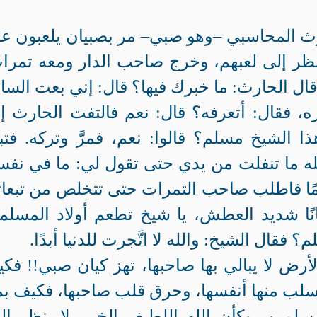
رث المحاسبي –وهو صبي– مر بصبيان يلعبون ع
نظر إلى لعبهم، وخرج صاحب الدار ومعه تمرا
قال الحارث: ما خبرك فيها؟ قال: إني بعت السا
 فقال: أتعرفه؟ قال: نعم فالتفت الحارث إ
ذا الشيخ مسلم؟ قالوا: نعم، فمرَّ وتركه. فتب
لله ما تنفلت من يدي حتى تقول لي: ما في نف
ًا فاطلب صاحب التمرات حتى تتخلص من تبعات
ًا شديد العطش، يا شيخ تطعم أولاد المسلم
فقال الشيخ: والله لا اتَّجرت للدنيا أبدًا.
أرض لا يبالي بها صاحبها، تهز كيان صبي!! فك
سلب منها أنفسها، وحرق قلب صاحبها، فكيف ب
مين، وكأن الله اللطيف الخبير لا ينظر إلي