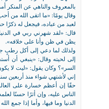
بالمعروف والناهي عن المنكر أمره
وقال يومًا: «ما اتقى الله من أح
لعبد من عباده، فيجعل له ذكرًا حس
قال: «لقد شهرني ربي في الدنيا،
يظن في ظن وأنا على خلافه».
ولذلك لما دعي إلى أكل رطبٍ 
إلى لحيته وقال: «ينبغي أن أست
السر»؟ وكان يقول: «ليت لا يكو
إني لأشتهي شواء منذ أربعين سنه 
حقًا إن أعظم خسارة على العالم 
الناس عليه، وإن أثرًا حسنًا لعل
الدنيا وما فيها، وأما إذا جمع ال