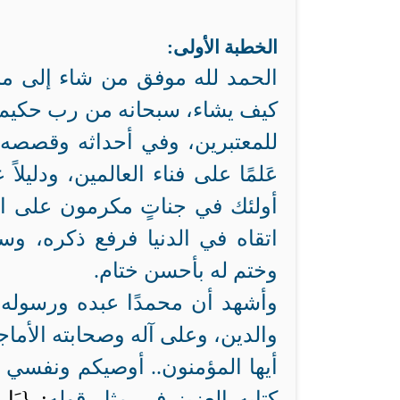
الخطبة الأولى:
الحمد لله موفق من شاء إلى ما
كيف يشاء، سبحانه من رب حكيم عل
للمعتبرين، وفي أحداثه وقصصه وع
عَلمًا على فناء العالمين، ودليلا
أولئك في جناتٍ مكرمون على الأر
اتقاه في الدنيا فرفع ذكره، وس
وختم له بأحسن ختام.
وأشهد أن محمدًا عبده ورسوله الن
والدين، وعلى آله وصحابته الأماجد
أيها المؤمنون.. أوصيكم ونفسي ال
كتابه العزيز في مثل قوله
: {يَا أ