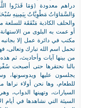
دراهم معدودة {وَمَا قَدَرُوا اللَّهَ حَقَ
وَالسَّمَاوَاتُ مَطْوِيَّاتٌ بِيَمِينِهِ سُبْحَا
والحلف الكاذبة مَنْفَقَة للسلعة
أو عمت به البلوى من الاستهانة
مكتب في دائرة عمل إلا بجانبه 
تحمل اسم الله تبارك وتعالى، فهو 
من بينها آيات وأحاديث، ثم هذه 
بالنا نحتقرها حتى أصبحت سُفْر
يجلسون عليها ويدوسونها، وستر
للطعام، وها نحن أولاء نراها 
السيارات، وتهينها الدواب، وه
السيئة التي نشاهدها في أيام ال