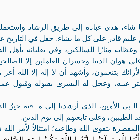
 شاء، هدى عباده إلى طريق الرشاد واستعمل
يم قادر على كل ما يشاء. جعل في التاريخ عبر
ظاته منارًا للسالكين، وفي تقلباته بأهل الدن
ً على هوان الدنيا وخسران العاملين إلا الصالحي
ائك يتنعمون، وأشهد أن لا إله إلا الله أعز 
تر عيبه، وعجل له البشرى بقبوله وقبول عمل
بي الأمين، الذي أرشدنا إلى ما فيه خيرُ الدن
 الطيبين، وعلى تابعيهم إلى يوم الدين.
مقصرة بتقوى الله وطاعته؛ امتثالاً لأمر الله 
َيُّهَا الَّذِينَ آمَنُوا اتَّقُوا اللَّهَ وَكُونُوا مَعَ الصَّادِقِي