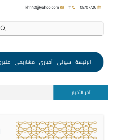
khh40@yahoo.com
#
08/07/26
الرئيسة
سيرتي
أخباري
مشاريعي
منبر
آخر الأخبار
ب