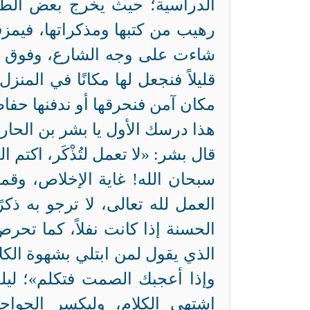
الدراسية؛ حيث يخرج بعض الطل
رهيب من كتبها ومذكراتها، فيمزق
شاءت على وجه الشارع، وفوق ك
قليلاً فنجعل لها مكانًا في المن
مكان آمن فنحرقها أو ندفنها حفاظً
هذا درسك الأول يا بشر بن الحارث
قال بشر: «لا تعمل لتُذْكَر، اكتم 
سبحان الله! غاية الإخلاص، وقمة 
العمل لله تعالى، لا ترجو به ذك
الحسنة إذا كانت نفلاً، كما تحرص
الذي يقول لمن ابتلي بشهوة الك
وإذا أعجبك الصمت فتكلم»؛ ليل
اشتهى الكلام، وليكسر الحواج