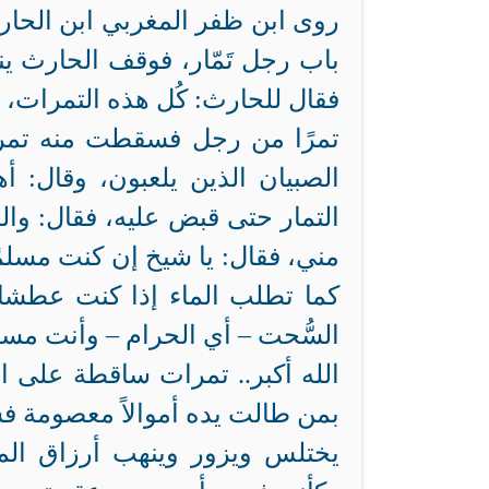
روى ابن ظفر المغربي ابن الحا
باب رجل تَمّار، فوقف الحارث ي
فقال للحارث: كُل هذه التمرات، 
تمرًا من رجل فسقطت منه تمره،
الصبيان الذين يلعبون، وقال: أه
التمار حتى قبض عليه، فقال: وا
مني، فقال: يا شيخ إن كنت مسلم
كما تطلب الماء إذا كنت عطشان
السُّحت – أي الحرام – وأنت مسلم؟ 
الله أكبر.. تمرات ساقطة على ال
بمن طالت يده أموالاً معصومة ف
يختلس ويزور وينهب أرزاق المسل