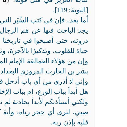
[التوبة: 119].
أما بعد.. فإن في كتب السِّيَر ال
يجد الباحث فيها عن هم الرجال 
ذروته، حتى أصبحوا في تاريخنا 
حياة للقلوب، وتذكيرًا بالآخرة، وته
وإن من هؤلاء العمالقة الإمام ال
بشر بن الحارث المروزي البغداد
وإني لا أدري من أي باب أدخل قلع
هل أبدأ بباب الورع، أم بباب الإخل
ولكني أستأذنكم لأبدأ بحادثة لم 
صبي، لنرى أي حِجر رباه، وأية
قلبه بإذن ربه.