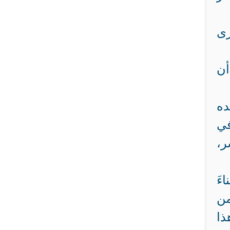
رى
أن
ده
في
ر،
ءَ
من
ذا