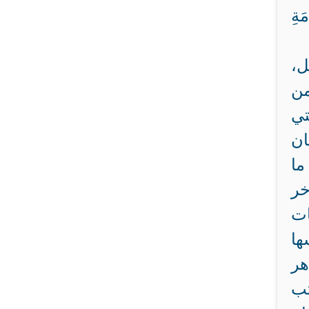
َةِ
ل،
من
تي
ان
ما
خر
ات
ها
هر
تب