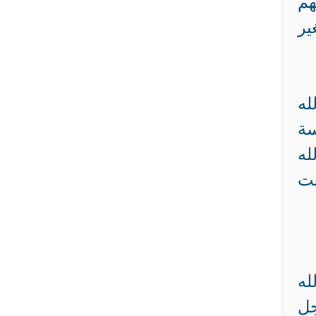
هم
ير
له
سة
له
بت
له
جل