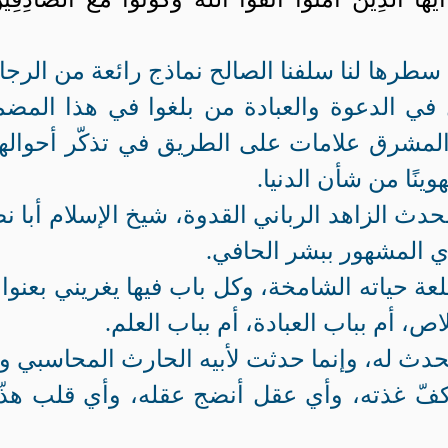
تي سطرها لنا سلفنا الصالح نماذج رائعة من الرجا
في الدعوة والعبادة من بلغوا في هذا المضم
المشرق علامات على الطريق في تذكّر أحواله
وينًا من شأن الدنيا.
محدث الزاهد الرباني القدوة، شيخ الإسلام أبا ن
ي المشهور ببشر الحافي.
ة حياته الشامخة، وكل باب فيها يغريني بعنوان
اص، أم بباب العبادة، أم بباب العلم.
تحدث له، وإنما حدثت لأبيه الحارث المحاسبي و
 كفّ غذته، وأي عقل أنضج عقله، وأي قلب هذ