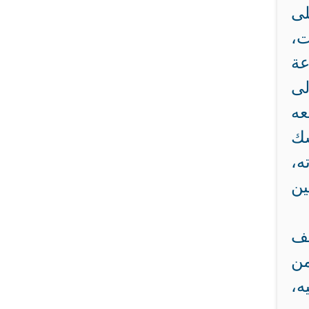
لى
ت،
عة
لى
عه
سك
ه،
ين
يف
من
ه،