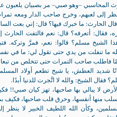
رث المحاسبي –وهو صبي– مر بصبيان يلعبون ع
نظر إلى لعبهم، وخرج صاحب الدار ومعه تمرا
قال الحارث: ما خبرك فيها؟ قال: إني بعت السا
 فقال: أتعرفه؟ قال: نعم فالتفت الحارث إ
ذا الشيخ مسلم؟ قالوا: نعم، فمرَّ وتركه. فتب
لله ما تنفلت من يدي حتى تقول لي: ما في نف
ًا فاطلب صاحب التمرات حتى تتخلص من تبعات
ًا شديد العطش، يا شيخ تطعم أولاد المسلم
فقال الشيخ: والله لا اتَّجرت للدنيا أبدًا.
أرض لا يبالي بها صاحبها، تهز كيان صبي!! فك
سلب منها أنفسها، وحرق قلب صاحبها، فكيف ب
مين، وكأن الله اللطيف الخبير لا ينظر إلي