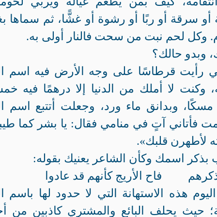
تقامه، كيف بمن يُطعم عياله ويربي لحوم
و سرقة أو ربًا أو رشوة أو غشًّا، ثم سماها بغ
م. وكل لحم نبت من سحت فالنار أولى به.
، وبدو حالك؟
مشي رأيت قرطاسًا على وجه الأرض فيه اسم ال
، وكنت لا أملك من الدنيا إلا درهمًا فيه خم
مسكًا، وبدانق ماء ورد، وجعلت أتتبع اسم ال
مت فأتاني آتٍ في منامي فقال: يا بشر كما طي
 لأطهرن قلبك».
 بذكر اسمك وكأن الشاعر يعنيك بقوله:
ى ذكرهم فاح الأريج كأنهم قد عادوا
وم هذه الاستهانة التي لا حدود لها باسم ال
بة؛ حيث يحلف البائع والمشتري كاذبين من أ