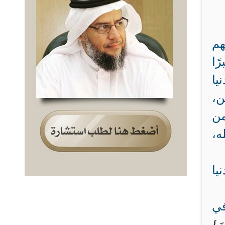
هم
ًا
يا
ن،
من
ه،
يا
في
نَ}