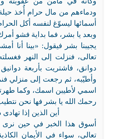
وكأنه في مأمن من عقوبته وان
ودماءهم من مال حرام أُخذ حيلة أ
أسمائها ليسوّغ لنفسه أكل الحرا
وبعد يا بشر، فما بداية فشو أمرك
يجيبنا بشر فيقول: «بينا أنا أ
تعالى، فنزلت إلى النهر فغسلته
دوانق، فاشتريت بأربعة دوانيق 
وأطيّبه، ثم رجعت إلى منزلي فن
اسمي لأطيبن اسمك، وكما طهرته
رحمك الله يا بشر فها نحن نتطيب
أين الذين إذا تهاد
أسوق هذا الخبر في حين نرى الي
تعالى، سواء في الأيمان الكاذ