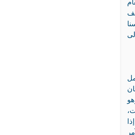
ام
يف
نا
لى
مل
ان
هو
ت،
ذا
مر