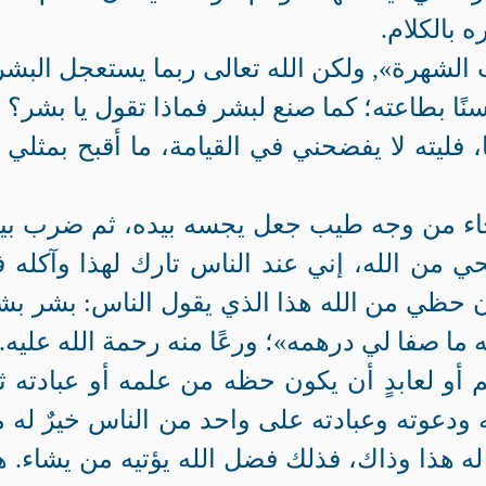
 بالكلام.
ب الشهرة», ولكن الله تعالى ربما يستعجل البش
نًا بطاعته؛ كما صنع لبشر فماذا تقول يا بشر؟
 فليته لا يفضحني في القيامة، ما أقبح بمثلي 
جاء من وجه طيب جعل يجسه بيده، ثم ضرب بي
حي من الله، إني عند الناس تارك لهذا وآكله 
ن حظي من الله هذا الذي يقول الناس: بشر بش
ما صفا لي درهمه»؛ ورعًا منه رحمة الله عليه.
أو لعابدٍ أن يكون حظه من علمه أو عبادته ثنا
مه ودعوته وعبادته على واحد من الناس خيرٌ له 
له له هذا وذاك، فذلك فضل الله يؤتيه من يشاء. ه