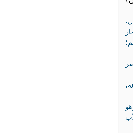
ل،
ار
م؛
صر
ه،
هو
ّب