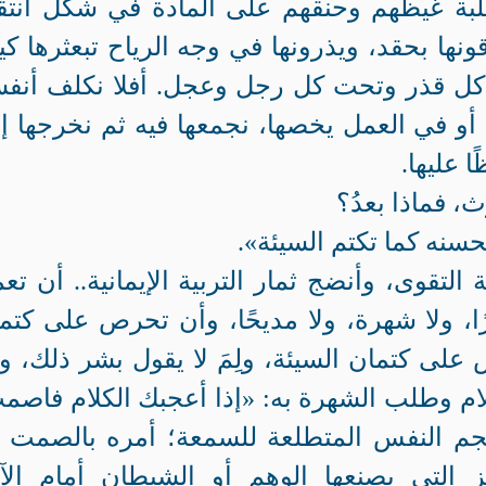
بة غيظهم وحنقهم على المادة في شكل انتق
ونها بحقد، ويذرونها في وجه الرياح تبعثرها ك
ل قذر وتحت كل رجل وعجل. أفلا نكلف أنفس
زل أو في العمل يخصها، نجمعها فيه ثم نخرجها إ
ا عليها.
، فماذا بعدُ؟
الحسنه كما تكتم السيئة».
التقوى، وأنضج ثمار التربية الإيمانية.. أن تع
رًا، ولا شهرة، ولا مديحًا، وأن تحرص على كتم
 على كتمان السيئة، ولِمَ لا يقول بشر ذلك، و
لام وطلب الشهرة به: «إذا أعجبك الكلام فاصم
جم النفس المتطلعة للسمعة؛ أمره بالصمت إ
ز التي يصنعها الوهم أو الشيطان أمام الآ