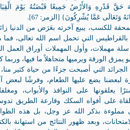
ّ قَدْرِهِ وَالأَرْضُ جَمِيعًا قَبْضَتُهُ يَوْمَ الْقِيَام
نَهُ وَتَعَالَى عَمَّا يُشْرِكُونَ} [الزمر: 67].
 ممحقة للكسب، يبيع آخرته بعَرَض من الدنيا زائ
 بالقراطيس التي تحمل اسم الله تعالى، فما 
سلة مهملات، وأول المهملات أوراق العمل ال
يمزق الورقة ويرميها متجاهلاً ما فيها، وربما ك
الجرائد التي أصبحت جزءًا من حياة كثير منا، 
ة لبعضنا يضع عليها الطعام، وفرشًا لبعض آ
ًا يعلقونها على النوافذ والأبواب، ومغلف
ملقاة على أفواه السكك وقارعة الطريق تدوس
ي مملوءة بذكر الله عز وجل، بل هذه الظوا
امتحانات، وبعد ظهور النتائج من استهانة بالك