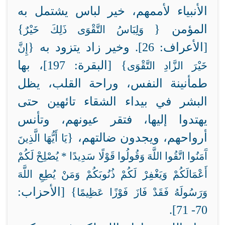
الأنبياء لأممهم، خير لباس يشتمل به
المؤمن {
}
وَلِبَاسُ التَّقْوَى ذَلِكَ خَيْرٌ
[الأعراف: 26]. وخير زاد يتزود به {
إِنَّ
} [البقرة: 197]، بها
خَيْرَ الزَّادِ التَّقْوَى
طمأنينة النفس، وراحة القلب، يظل
البشر في بيداء الشقاء تائهين حتى
يهتدوا إليها، فتقر عيونهم، وتأنس
أرواحهم، ويجدون ضالتهم، {
يَا أَيُّهَا الَّذِينَ
آَمَنُوا اتَّقُوا اللَّهَ وَقُولُوا قَوْلًا سَدِيدًا * يُصْلِحْ لَكُمْ
أَعْمَالَكُمْ وَيَغْفِرْ لَكُمْ ذُنُوبَكُمْ وَمَنْ يُطِعِ اللَّهَ
} [الأحزاب:
وَرَسُولَهُ فَقَدْ فَازَ فَوْزًا عَظِيمًا
70- 71].