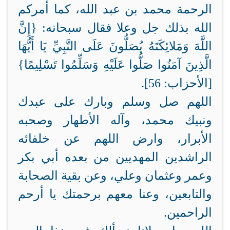
الرحمة محمد بن عبد الله، كما أمركم
الله بذلك جل وعلا فقال سبحانه: {إِنَّ
اللَّهَ وَمَلائِكَتَهُ يُصَلُّونَ عَلَى النَّبِيِّ يَا أَيُّهَا
الَّذِينَ آمَنُوا صَلُّوا عَلَيْهِ وَسَلِّمُوا تَسْلِيمًا}
[الأحزاب: 56].
اللهم صل وسلم وبارك على عبدك
ونبيك محمد، وآله الأطهار وصحبه
الأبرار، وارض اللهم عن خلفائه
الراشدين المهديين من بعده أبي بكر
وعمر وعثمان وعلي، وعن بقية الصحابة
والتابعين، وعنا معهم برحمتك يا أرحم
الراحمين.