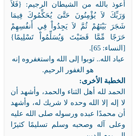
أعوذ بالله من الشيطان الرجيم: {فَلاَ
وَرَبِّكَ لاَ يُؤْمِنُونَ حَتَّىَ يُحَكِّمُوكَ فِيمَا
شَجَرَ بَيْنَهُمْ ثُمَّ لاَ يَجِدُواْ فِي أَنفُسِهِمْ
حَرَجًا مِّمَّا قَضَيْتَ وَيُسَلِّمُواْ تَسْلِيمًا}
[النساء: 65].
عباد الله.. توبوا إلى الله واستغفروه إنه
هو الغفور الرحيم.
الخطبة الأخرى:
الحمد لله أهل الثناء والحمد، وأشهد أن
لا إله إلا الله وحده لا شريك له، وأشهد
أن محمدًا عبده ورسوله صلى الله عليه
وعلى آله وصحبه وسلم تسليمًا كثيرًا
إلى يوم الدين..