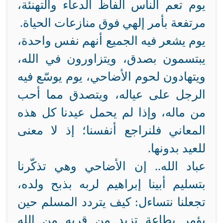
يوم تعم الناس ألفاظ الدعاء والتهنئة،
مرتفعة بأمر إلهي فوق منازعات الحياة.
يوم يشعر فيه الجميع أنهم نفس واحدة،
يبتسمون بصدق، ويتزاورون في الله،
ويتهادون لحوم الأضاحي، يوم يوسّع فيه
الرجل على عياله، ويتصدق مما أحب
من ماله، وإذا لم يحمل عيدنا كل هذه
المعاني فلنراجع أنفسنا؛ إذ لا معنى
للعيد بدونها.
عباد الله.. إن الأضاحي وهي تذكّرنا
بتسليم أبينا إبراهيم لربه بذبح ولده،
تجعلنا نتساءل: كيف يتردد المسلم حين
يؤمر بطاعة تزيد من قربه من الله