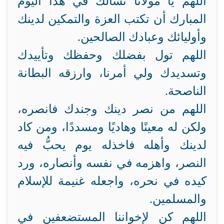
اللهم يا مولانا نسألك في هذا اليوم
المبارك أن تكتب العزة والتمكين لدينك
وأوليائك وعبادك الصالحين.
اللهم تول بفضلك وحفظك وتأييدك
وتسديدك ولي أمرنا، وارزقه البطانة
الناصحة.
اللهم من نصر دينك وجندك فانصره،
ولكن له معينًا وهاديًا ومسددًا، ومن كاد
لدينك وأهله فاخذله يوم يحبُّ فيه
النصر، واهزمه في نفسه وأنصاره، ورد
كيده في نحره، واجعله غنيمة للإسلام
والمسلمين.
اللهم كن لإخواننا المستضعفين في