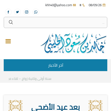
khh40@yahoo.com
#
08/09/26
آخر الأخبار
سنة أولى وثانية زواج – لقاء مع د.خالد ا
بعد عيد الأضحى