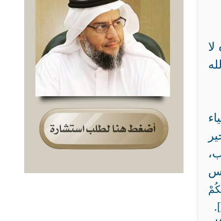
لا
له
اء
2]. وخير
لب،
نس
كُمْ