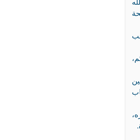
له
حة
حب
م،
ين
اب
ه،