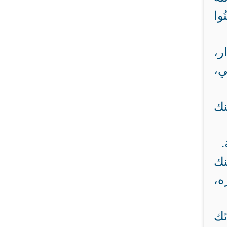
ُوا
ر،
ي،
نك
.
نك
ه،
ئك