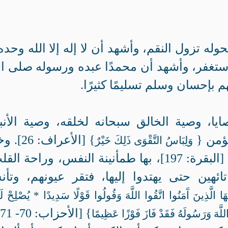
وله تزول النقم، وأشهد أن لا إله إلا الله وحده 
تغفر، وأشهد أن محمدًا عبده ورسوله صلى ال
 بإحسان وسلم تسليمًا كثيرًا.
ايا، وصية الخالق سبحانه لخلقه، وصية الأنبي
ؤمن {
} [الأعراف: 6
وَلِبَاسُ التَّقْوَى ذَلِكَ خَيْرٌ
} [البقرة: 197]، بها طمأنينة النفس، وراحة الق
ئهين حتى يهتدوا إليها، فتقر عيونهم، وتأ
يُّهَا الَّذِينَ آَمَنُوا اتَّقُوا اللَّهَ وَقُولُوا قَوْلًا سَدِيدًا * يُصْلِحْ لَ
} [الأحزاب: 70- 71].
اللَّهَ وَرَسُولَهُ فَقَدْ فَازَ فَوْزًا عَظِيمًا