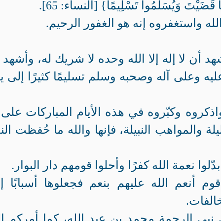
ّا قَضَيْتَ وَيُسَلِّمُواْ تَسْلِيمًا} [النساء: 65].
 الله واستغفروه إنه هو الغفور الرحيم.
هد أن لا إله إلا الله وحده لا شريك له، وأشهد 
يه وعلى آله وصحبه وسلم تسليمًا كثيرًا إلى ي
 واذكروه وكبّروه في هذه الأيام المباركات على 
ة والمواهب النبيلة، فإنها والله ما حُفظت الن
لوا نعمة الله كفرًا وأحلوا قومهم دار البوار.
م أنعم الله عليهم بنعم فجعلوها أسبابًا إ
الفات.
 نبي الرحمة محمد بن عبد الله، كما أمركم ال