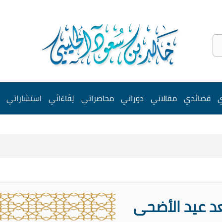
ي
قصائدي
مقالاتي
دوراتي
محاضراتي
لِقَاءَاتَي
استشاراتي
د عيد الأضحى