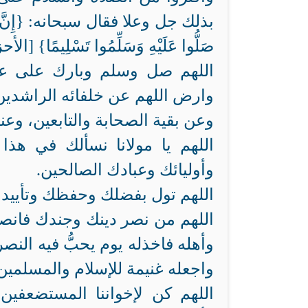
بذلك جل وعلا فقال سبحانه: {إِنَّ اللَّهَ وَمَل
صَلُّوا عَلَيْهِ وَسَلِّمُوا تَسْلِيمًا} [الأحزا
اللهم صل وسلم وبارك على عبد
وارض اللهم عن خلفائه الراشدين
وعن بقية الصحابة والتابعين، وعن
اللهم يا مولانا نسألك في هذا 
وأوليائك وعبادك الصالحين.
اللهم تول بفضلك وحفظك وتأييدك 
اللهم من نصر دينك وجندك فانصره،
وأهله فاخذله يوم يحبُّ فيه الن
واجعله غنيمة للإسلام والمسلمين
اللهم كن لإخواننا المستضعفي