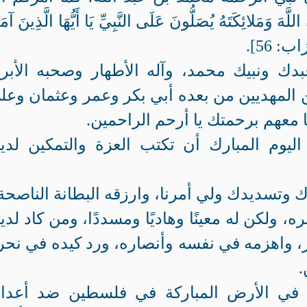
ائِكَتَهُ يُصَلُّونَ عَلَى النَّبِيِّ يَا أَيُّهَا الَّذِينَ آمَن
ب: 56].
ك ونبيك محمد، وآله الأطهار وصحبه الأبرا
 المهديين من بعده أبي بكر وعمر وعثمان وعل
ا معهم برحمتك يا أرحم الراحمين.
اليوم المبارك أن تكتب العزة والتمكين لدي
وتسديدك ولي أمرنا، وارزقه البطانة الناصحة
 ولكن له معينًا وهاديًا ومسددًا، ومن كاد لدي
صر، واهزمه في نفسه وأنصاره، ورد كيده في نحر
.
ن في الأرض المباركة في فلسطين ضد أعدا