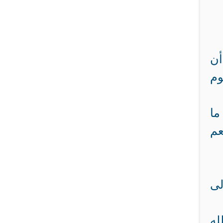
أن
وم
ما
عم
لى
له