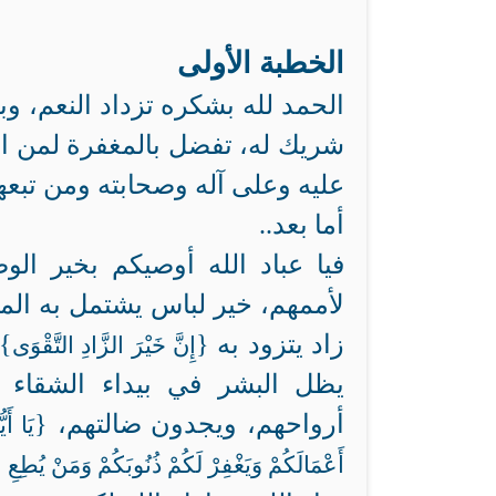
الخطبة الأولى
الحمد لله بشكره تزداد النعم، وبح
شريك له، تفضل بالمغفرة لمن اس
عليه وعلى آله وصحابته ومن تبعهم
أما بعد..
فيا عباد الله أوصيكم بخير الوص
لأممهم، خير لباس يشتمل به الم
زاد يتزود به {
إِنَّ خَيْرَ الزَّادِ التَّقْوَى
يظل البشر في بيداء الشقاء تا
أرواحهم، ويجدون ضالتهم، {
يَا أَ
أَعْمَالَكُمْ وَيَغْفِرْ لَكُمْ ذُنُوبَكُمْ وَمَنْ يُطِعِ 