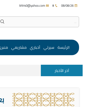
khh40@yahoo.com
#
08/08/26
الرئيسة
سيرتي
أخباري
مشاريعي
منبر
آخر الأخبار
بع