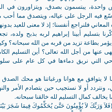
س واحدة، يبتسمون بصدق، ويتزاورون في الل
سّع فيه الرجل على عياله، ويتصدق مما أحب 
لمعاني فلنراجع أنفسنا؛ إذ لا معنى للعيد بدونها
رنا بتسليم أبينا إبراهيم لربه بذبح ولده، تجعل
يؤمر بطاعة تزيد من قربه من الله سبحانه؟ وك
نهى عنها من أجل الله تعالى؟ أين التسليم الكا
احي التي نريق دماءها في كل عام على سلوك
ما لا يتوافق مع هوانا ورغباتنا هو محك الصدق 
 ونتردد أو لا نستجيب حين يتصادم الأمر والن
ا يخالف كمال التسليم لله خالقنا سبحانه.
ّكَ لاَ يُؤْمِنُونَ حَتَّىَ يُحَكِّمُوكَ فِيمَا شَجَرَ بَيْنَه