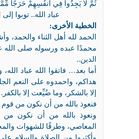
ثُمَّ لاَ يَجِدُواْ فِي أَنفُسِهِمْ حَرَجًا مِّمَ
عباد الله.. توبوا إلى
الخطبة الأخرى:
الحمد لله أهل الثناء والحمد، وأش
محمدًا عبده ورسوله صلى الله عل
الدين..
أما بعد… فاتقوا الله عباد الله،
هداكم، واحمدوه على النعم الجليل
إلا بالشكر، وما ضُيِّعت إلا بالكفر.
فنعوذ بالله من أن نكون من قوم بدّ
ونعوذ بالله من أن نكون من قو
المعاصي، وطرقًا للشهوات والمخ
وأكثروا من الصلاة والسلام على