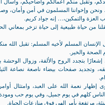
دكم، وتقبل منكم أعمالكم وأضاحيكم، وأسأل ال
له، ونحن وإخواننا المسلمون في أمن وأمان، وص
ب العزة والتمكين،… إنه جواد كريم.
نقلنا من حياة طبيعية إلى حياة تزخر بمعاني ال
 الإنسان المسلم لأخيه المسلم: تقبل الله منك
 الصحة والخير.
إشعارًا بتجدد الروح والألفة، وزوال الوحشة ب
قه، وتجديد صفحات بيضاء ناصعة نصاعة الثي
م.
سوى إظهار نعمة الله على العبد، وامتثال أوامر
الناس كلهم في يوم جميل، وفي يوم حب ومودة.
نئة، مرتفعة بأمر إلهي فوق منازعات الحياة.