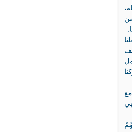
ه،
من
.
نا
يف
مل
نا
مع
هي
ُمْ