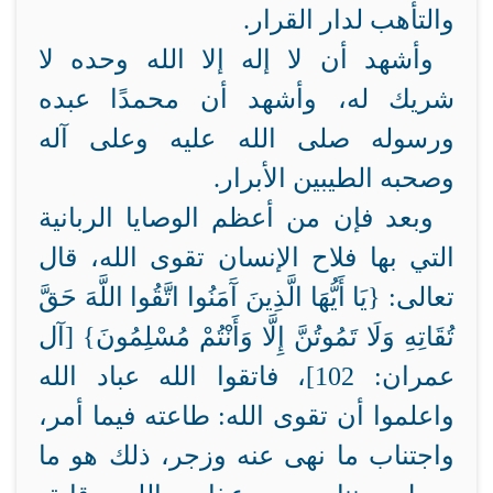
والتأهب لدار القرار.
وأشهد أن لا إله إلا الله وحده لا
شريك له، وأشهد أن محمدًا عبده
ورسوله صلى الله عليه وعلى آله
وصحبه الطيبين الأبرار.
وبعد فإن من أعظم الوصايا الربانية
التي بها فلاح الإنسان تقوى الله، قال
تعالى: {يَا أَيُّهَا الَّذِينَ آَمَنُوا اتَّقُوا اللَّهَ حَقَّ
تُقَاتِهِ وَلَا تَمُوتُنَّ إِلَّا وَأَنْتُمْ مُسْلِمُونَ} [آل
عمران: 102]، فاتقوا الله عباد الله
واعلموا أن تقوى الله: طاعته فيما أمر،
واجتناب ما نهى عنه وزجر، ذلك هو ما