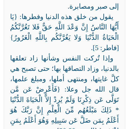
إلى صبر ومصابرة.
يقول من خلق هذه الدنيا وفطرها: {
يَا
أَيُّهَا النَّاسُ إِنَّ وَعْدَ اللَّهِ حَقٌّ فَلا تَغُرَّنَّكُمُ
الْحَيَاةُ الدُّنْيَا وَلا يَغُرَّنَّكُم بِاللَّهِ الْغَرُورُ}
[فاطر: 5].
وإذا تُركت النفس وشأنها زاد تعلقها
بالدنيا، وزاد التصاقها بها؛ حتى تصبح هي
كلَّ غايتها، ومنتهى أملها، ومبلغ علمها،
قال الله جل وعلا: {
فَأَعْرِضْ عَن مَّن
تَوَلَّى عَن ذِكْرِنَا وَلَمْ يُرِدْ إِلاَّ الْحَيَاةَ الدُّنْيَا
*
ذَلِكَ مَبْلَغُهُم مِّنَ الْعِلْمِ إِنَّ رَبَّكَ هُوَ
أَعْلَمُ بِمَن ضَلَّ عَن سَبِيلِهِ وَهُوَ أَعْلَمُ بِمَنِ