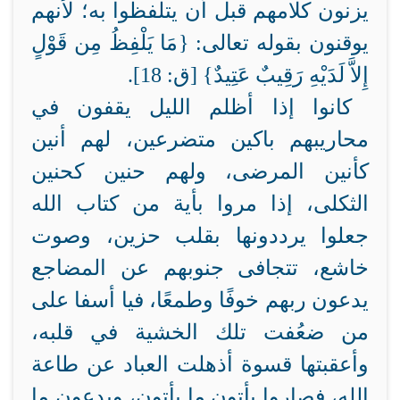
يزنون كلامهم قبل أن يتلفظوا به؛ لأنهم
يوقنون بقوله تعالى: {
مَا يَلْفِظُ مِن قَوْلٍ
إِلاَّ لَدَيْهِ رَقِيبٌ عَتِيدٌ} [ق: 18].
كانوا إذا أظلم الليل يقفون في
محاريبهم باكين متضرعين، لهم أنين
كأنين المرضى، ولهم حنين كحنين
الثكلى، إذا مروا بأية من كتاب الله
جعلوا يرددونها بقلب حزين، وصوت
خاشع، تتجافى جنوبهم عن المضاجع
يدعون ربهم خوفًا وطمعًا، فيا أسفا على
من ضعُفت تلك الخشية في قلبه،
وأعقبتها قسوة أذهلت العباد عن طاعة
الله، فصاروا يأتون ما يأتون، ويدعون ما