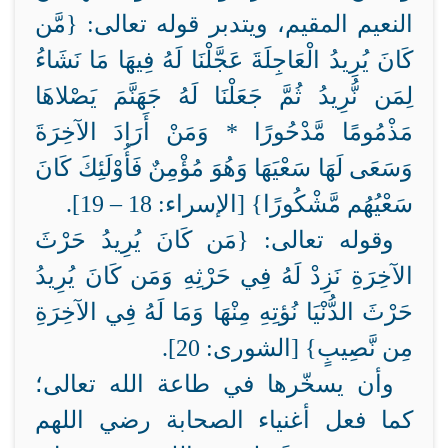
النعيم المقيم، ويتدبر قوله تعالى: {
مَّن
كَانَ يُرِيدُ الْعَاجِلَةَ عَجَّلْنَا لَهُ فِيهَا مَا نَشَاءُ
لِمَن نُّرِيدُ ثُمَّ جَعَلْنَا لَهُ جَهَنَّمَ يَصْلاهَا
مَذْمُومًا مَّدْحُورًا * وَمَنْ أَرَادَ الآخِرَةَ
وَسَعَى لَهَا سَعْيَهَا وَهُوَ مُؤْمِنٌ فَأُوْلَئِكَ كَانَ
سَعْيُهُم مَّشْكُورًا} [الإسراء: 18 – 19].
وقوله تعالى: {
مَن كَانَ يُرِيدُ حَرْثَ
الآخِرَةِ نَزِدْ لَهُ فِي حَرْثِهِ وَمَن كَانَ يُرِيدُ
حَرْثَ الدُّنْيَا نُؤتِهِ مِنْهَا وَمَا لَهُ فِي الآخِرَةِ
مِن نَّصِيبٍ} [الشورى: 20].
وأن يسخّرها في طاعة الله تعالى؛
كما فعل أغنياء الصحابة رضي اللهم