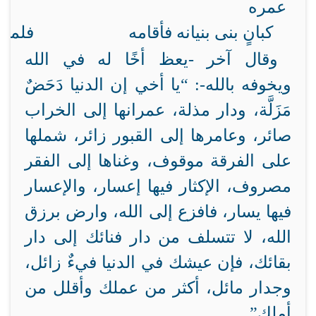
عمره
كبانٍ بنى بنيانه فأقامه
فلما 
وقال آخر -يعظ أخًا له في الله
ويخوفه بالله-: “يا أخي إن الدنيا دَحَضٌ
مَزَلَّة، ودار مذلة، عمرانها إلى الخراب
صائر، وعامرها إلى القبور زائر، شملها
على الفرقة موقوف، وغناها إلى الفقر
مصروف، الإكثار فيها إعسار، والإعسار
فيها يسار، فافزع إلى الله، وارض برزق
الله، لا تتسلف من دار فنائك إلى دار
بقائك، فإن عيشك في الدنيا فيءٌ زائل،
وجدار مائل، أكثر من عملك وأقلل من
أملك”.