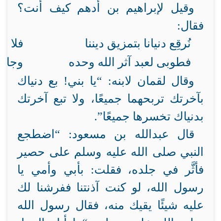
وقيل لإبراهيم بن أدهم كيف أنت؟
فقال:
نُرقِع دنيانا بتمزيق ديننا
فلا دي
فطوبى لعبد آثر الله وحده
وجاد ب
وقال لقمان لابنه: “يا بني! بع دنياك
بآخرتك تربحهما جميعًا، ولا تبع آخرتك
بدنياك تخسرها جميعًا”.
قال عبدالله بن مسعود: “اضطجع
النبي صلى الله عليه وسلم على حصير
فأثَّر في جلده، فقلت: بأبي وأمي يا
رسول الله، لو كنت آذنتنا ففرشنا لك
عليه شيئًا يقيك منه، فقال رسول الله