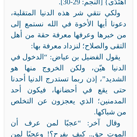
اهْتَدَى} [النجم: 29-30].
ولكي نتقي شر هذه الدنيا المتقلبة،
دعونا أيها الأخوة في الله نستمع إلى
من خبرها وعرفها معرفة حقة من أهل
التقى والصلاح؛ لنزداد معرفة بها:
يقول الفضيل بن عياض: “الدخول في
الدنيا هيّن، ولكن الخروج منها هو
الشديد”، إذن ربما تستدرج الدنيا أحدنا
حتى يقع في أحضانها، فيكون أحد
المدمنين؛ الذي يعجزون عن التخلص
من شباكها.
وقال آخر: “عجبًا لمن عرف أن
الموت حق.. كيف يفرح؟! وعجبًا لمن