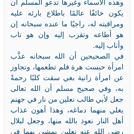
وهذه الأسماء وغيرها تدعو المسلم أن
يكون خائفًا عالمًا باطلاع بارئه عليه
ومراقبته له، راجيًا ما عنده سبحانه إن
هو أطاعه وتقرب إليه وإن هو تاب
وأناب إليه.
في الصحيحين أن الله سبحانه عذَّب
امرأة حبست هرة فلم تطعمها، وتجاوز
عن امرأة زانية بغي سقت كلبًا رحمةً
به، وفي صحيح مسلم أن الله تعالى
جعل لأبي طالب نعلين من نار في جهنم
يغلي منهما دماغه، وهذا أهون عذاب
أهل النار نعوذ بالله منها، وجعل لبلال
رضي الله عنه نعلين يمشي بهما في