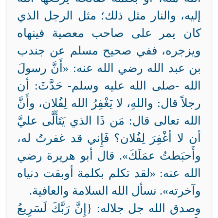
إليه، والنار مثل ذلك؛ مثل الرجل الذي
كان يمر على صاحب معصية فينهاه
ويزجره، ففي صحيح مسلم عن جندب
بن عبد الله رضي الله عنه: «أَنَّ رسولَ
الله -صلى الله عليه وسلم- حَدَّثَ: أن
رجلاً قال: واللهِ، لا يَغْفِرُ الله لِفُلان، وأَنَّ
الله تعالى قال: مَن ذَا الذي يَتَأَلَّى عليَّ
أن لا أغْفِرَ لِفُلان؟ فَإِني قد غفرتُ له،
وأَحبَطتُ عمَلَكَ». قال أبو هريرة رضي
الله عنه: «لقد تكلم بكلمة أوبقت دنياه
وآخرته». نسأل الله السلامة والعافية.
وصدق الله جل جلاله: {إِنَّ رَبَّكَ لَسَرِيعُ