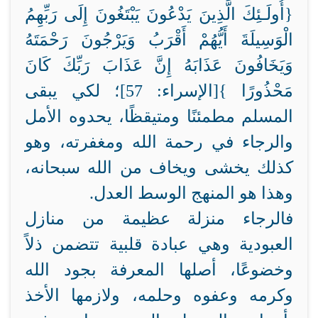
{أُولَـئِكَ الَّذِينَ يَدْعُونَ يَبْتَغُونَ إِلَى رَبِّهِمُ
الْوَسِيلَةَ أَيُّهُمْ أَقْرَبُ وَيَرْجُونَ رَحْمَتَهُ
وَيَخَافُونَ عَذَابَهُ إِنَّ عَذَابَ رَبِّكَ كَانَ
مَحْذُورًا }[الإسراء: 57]؛ لكي يبقى
المسلم مطمئنًا ومتيقظًا، يحدوه الأمل
والرجاء في رحمة الله ومغفرته، وهو
كذلك يخشى ويخاف من الله سبحانه،
وهذا هو المنهج الوسط العدل.
فالرجاء منزلة عظيمة من منازل
العبودية وهي عبادة قلبية تتضمن ذلاً
وخضوعًا، أصلها المعرفة بجود الله
وكرمه وعفوه وحلمه، ولازمها الأخذ