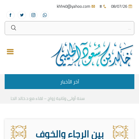
khh40@yahoo.com
#
08/07/26
آخر الأخبار
سنة أولى وثانية زواج – لقاء مع د.خالد الحليبي
كيف 
بين الرجاء والخوف