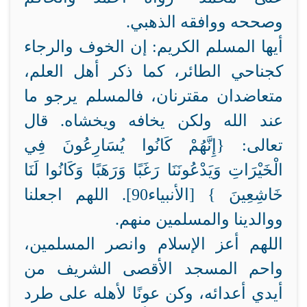
وصححه ووافقه الذهبي.
أيها المسلم الكريم: إن الخوف والرجاء
كجناحي الطائر، كما ذكر أهل العلم،
متعاضدان مقترنان، فالمسلم يرجو ما
عند الله ولكن يخافه ويخشاه. قال
تعالى: {إِنَّهُمْ كَانُوا يُسَارِعُونَ فِي
الْخَيْرَاتِ وَيَدْعُونَنَا رَغَبًا وَرَهَبًا وَكَانُوا لَنَا
خَاشِعِينَ } [الأنبياء90]. اللهم اجعلنا
ووالدينا والمسلمين منهم.
اللهم أعز الإسلام وانصر المسلمين،
واحم المسجد الأقصى الشريف من
أيدي أعدائه، وكن عونًا لأهله على طرد