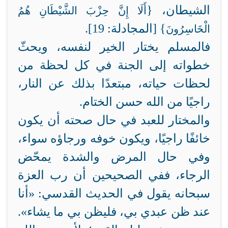
الشيطان، {
أَلَا إِنَّ حِزْبَ الشَّيْطَانِ هُمُ
} [المجادلة: 19].
الْخَاسِرُونَ
فالمسلم يختار الخير لنفسه، ويحثّ
خطواته إلى الجنة في كل لحظة من
لحظات حياته، مبتعدًا بذلك عن النار،
راجيًا من الله حسن الختام.
والمختار للعبد في حال صحته أن يكون
خائفًا راجيًا، ويكون خوفه ورجاؤه سواء،
وفي حال المرض والشدة يمحّض
الرجاء، ففي الصحيحين أن رب العزة
سبحانه يقول في الحديث القدسي: «
أنا
عند ظن عبدي بي، فليظن بي ما يشاء».