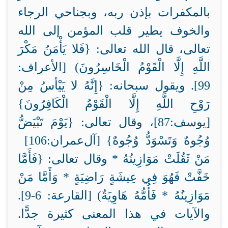
بالمكفرات بإذن ربه، وبجناحي الرجاء
والخوف يطير قلب المؤمن إلى الله
تعالى، قال الله تعالى: {فَلا يَأْمَنُ مَكْرَ
اللَّهِ إِلَّا الْقَوْمُ الْخَاسِرُونَ) [الأعراف:
99]. ويقول سبحانه: {إِنَّهُ لا يَيْأسُ مِنْ
رَوْحِ اللَّهِ إِلَّا الْقَوْمُ الْكَافِرُونَ}
[يوسف:87]، وقال تعالى: {يَوْمَ تَبْيَضُّ
وُجُوهٌ وَتَسْوَدُّ وُجُوهٌ} [آل
عمران:106]
مَنْ ثَقُلَتْ مَوَازِينُهُ *
وقال تعالى: {فَأَمَّا
خَفَّتْ
فَهُوَ فِي عِيشَةٍ رَاضِيَةٍ * وَأَمَّا مَنْ
مَوَازِينُهُ * فَأُمُّهُ هَاوِيَةٌ) [القارعة: 6-9].
والآيات في هذا المعنى كثيرة جدًّا.