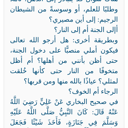
وطلبًا للعلم، أو وسوسةً من الشيطان
الرجيم: إلى أين مصيري؟
أإلى الجنة أم إلى النار؟
وبطريقة أخرى: هل أرجو الله تعالى
فيكون أملي منصبًّا على دخول الجنة،
حتى أظن بأنني من أهلها؟ أم أظل
متخوفًا من النار حتى كأنها خُلقت
لمثلي؟ عياذًا بالله منها ومن قربها؟
الرجاء أم الخوف؟
في صحيح البخاري عَنْ عَلِيٍّ رَضِيَ اللَّهُ
عَنْهُ قَالَ: كَانَ النَّبِيُّ صَلَّى اللَّهُ عَلَيْهِ
وَسَلَّمَ فِي جَنَازَةٍ، فَأَخَذَ شَيْئًا فَجَعَلَ