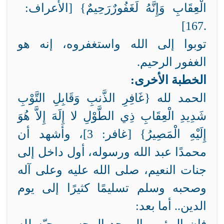
الْعِقَابِ وَإِنَّهُ لَغَفُورٌ
رَحِيمٌ} [الأعراف:
167].
توبوا إلى الله واستغفروه، إنه هو
الغفور الرحيم.
الخطبة الأخرى:
الحمد لله {
غَافِرِ الذَّنبِ وَقَابِلِ التَّوْبِ
شَدِيدِ الْعِقَابِ ذِي الطَّوْلِ لا إِلَهَ إِلاَّ هُوَ
إِلَيْهِ الْمَصِيرُ} [غافر: 3]، وأشهد أن
محمدًا عبد الله ورسوله، أول داخل إلى
جنات النعيم، صلى الله عليه وعلى آله
وصحبه وسلم تسليمًا كثيرًا إلى يوم
الدين.. أما بعد: