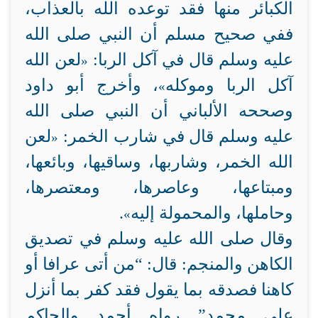
الكبائر منها فقد توعده الله بالعذاب،
ففي صحيح مسلم أن النبي صلى الله
عليه وسلم قال في آكل الربا:
لعن الله
«
آكل الربا وموكله
، وأخرج أبو داود
»
وصححه الألباني أن النبي صلى الله
عليه وسلم قال في شارب الخمر:
لعن
«
الله الخمر، وشاربها، وساقيها، وبائعها،
ومبتاعها، وعاصرها، ومعتصرها،
وحاملها، والمحمولة إليه
.
»
وقال صلى الله عليه وسلم في تصديق
الكاهن والمنجم: قال: “من أتى عرافا أو
كاهنا فصدقه بما يقول فقد كفر بما أنزل
على محمد” رواه أحمد والحاكم