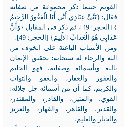
القويم حينما ذكر مجموعة من صفاته
فقال: {نَبِّئْ عِبَادِي أَنِّي أَنَا الْغَفُورُ الرَّحِيمُ
} [الحجر: 49]، ثم ذكر في المقابل {وَأَنَّ
عَذَابِي هُوَ الْعَذَابُ الأَلِيمَ} [الحجر: 49].
ومن الأسباب الباعثة على الخوف من
الله والرجاء له سبحانه: تحقيق الإيمان
بالله وبأسمائه وصفاته، فهو الحليم
والغفور والغفار، والعفو والتواب
والكريم، كما أن من أسمائه جل جلاله:
القوي، والمتين، والقادر، والمقتدر،
والقدير، والقاهر، والقهار، والعزيز
والجبار والعليم.