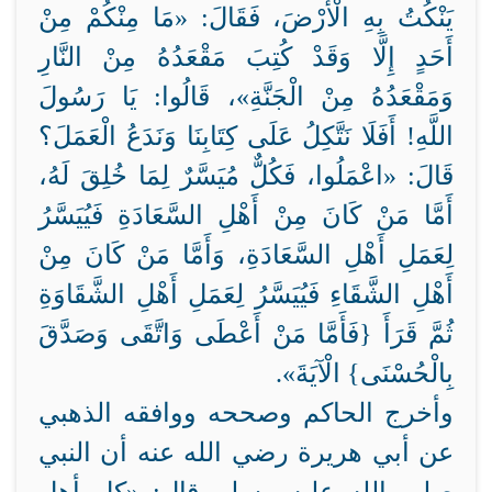
يَنْكُتُ بِهِ الْأَرْضَ، فَقَالَ: «مَا مِنْكُمْ مِنْ
أَحَدٍ إِلَّا وَقَدْ كُتِبَ مَقْعَدُهُ مِنْ النَّارِ
وَمَقْعَدُهُ مِنْ الْجَنَّةِ»، قَالُوا: يَا رَسُولَ
اللَّهِ! أَفَلَا نَتَّكِلُ عَلَى كِتَابِنَا وَنَدَعُ الْعَمَلَ؟
قَالَ: «اعْمَلُوا، فَكُلٌّ مُيَسَّرٌ لِمَا خُلِقَ لَهُ،
أَمَّا مَنْ كَانَ مِنْ أَهْلِ السَّعَادَةِ فَيُيَسَّرُ
لِعَمَلِ أَهْلِ السَّعَادَةِ، وَأَمَّا مَنْ كَانَ مِنْ
أَهْلِ الشَّقَاءِ فَيُيَسَّرُ لِعَمَلِ أَهْلِ الشَّقَاوَةِ
ثُمَّ قَرَأَ {فَأَمَّا مَنْ أَعْطَى وَاتَّقَى وَصَدَّقَ
بِالْحُسْنَى} الْآيَةَ
».
وأخرج الحاكم وصححه ووافقه الذهبي
عن أبي هريرة رضي الله عنه أن النبي