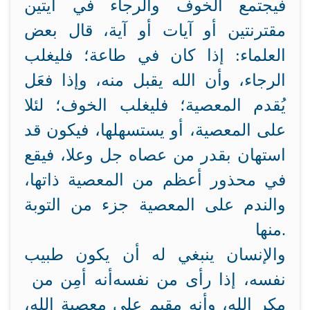
فيجتمع الخوف والرجاء في آيتين
مقترنتين أو آيات أو آية، قال بعض
العلماء: إذا كان في طاعة؛ فليغلب
الرجاء، وأن الله يقبل منه، وإذا فعَل
يُقدم
المعصية؛ فليغلب الخوف؛ لئلا
على المعصية، أو يستسهلها، فيكون قد
استهان بقدر من عصاه جل وعلا، فيقع
في محذور أعظم من المعصية ذاتها،
والندم على المعصية جزء من التوبة
منها.
والإنسان ينبغي له أن يكون طبيب
نفسه، إذا رأى من نفسه
أنه أمِن من
مكر الله، وأنه مقيم على معصية الله،