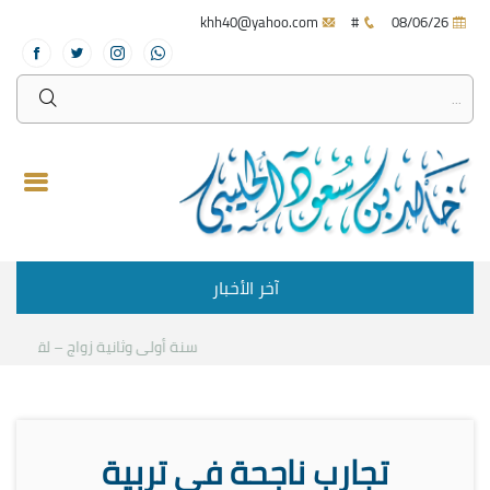
khh40@yahoo.com
#
08/06/26
آخر الأخبار
سنة أولى وثانية زواج – لقاء مع د.
تجارب ناجحة في تربية