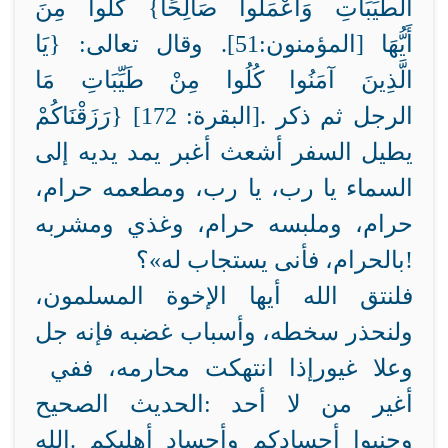
الطَّيِّبَاتِ وَاعْمَلُوا صَالِحًا}
كُلُوا مِنَ
أَيُّهَا
[المؤمنون:51]. وقال تعالى: {يَا
الَّذِينَ آمَنُوا كُلُوا مِنْ طَيِّبَاتِ مَا
الرجل
[البقرة: 172]. ثم ذكر
رَزَقْنَاكُمْ}
يطيل السفر أشعث أغبر يمد يديه إلى
السماء يا رب، يا رب، ومطعمه حرام،
حرام، وملبسه حرام، وغذي
ومشربه
»؟!
بالحرام، فأنى يستجاب له
فلنتق الله أيها الإخوة المسلمون،
ولنحذر سخطه، وأسباب غضبه فإنه جل
وعلا غيور
إذا انتهكت محارمه، ففي
أغير من
لا أحد
الحديث الصحيح:
وجنبوا أجسادكم وأجساد أهليكم
الله.