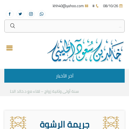
khh40@yahoo.com
#
08/10/26
آخر الأخبار
سنة أولى وثانية زواج – لقاء مع د.خالد الحليبي
كيف
جريمة الرشوة