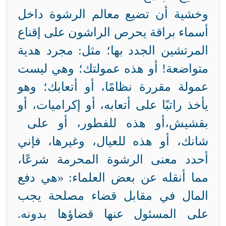
وخشية أن تضيع معالم الرشوة داخل
أسماء براقة يحرص الراشون على إقناع
المرتشين الجدد بها؛ مثل: مجرد هدية
متواضعة! أو هذه عمولتك؛ وهي ليست
عمولة مقررة نظامًا، أو أتعابك؛ وهو
يأخذ راتبًا على أتعابه، أو إكراميات، أو
بقشيش،
أو هذه للفطور، أو على
شانك، أو هذه للعيال، وغيرها، فإني
أحدد معنى الرشوة المحرمة شرعًا،
مما أنقله عن بعض العلماء: «هي دفع
المال في مقابل قضاء مصلحة يجب
على المسئول عنها قضاؤها بدونه.