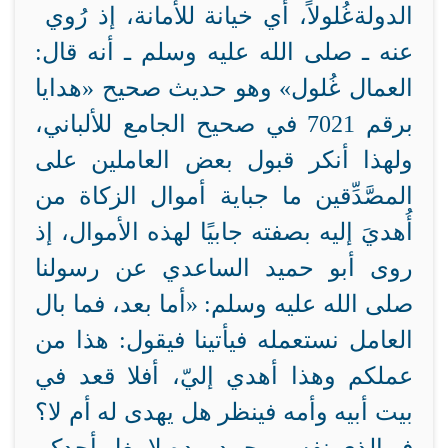
الدولة
غُلولاً، أي خيانة للأمانة، إذ رُوي
عنه ـ صلى الله عليه وسلم ـ أنه قال:
العمال غُلول» وهو حديث صحيح
«هدايا
برقم 7021 في صحيح الجامع للألباني،
ولهذا أنكر قبول بعض العاملين على
المصَّدِّقين ما
جباية أموال الزكاة من
أُهديَ إليه بصفته جابيًا لهذه الأموال، إذ
روى أبو حميد الساعدي عن رسولنا
صلى الله عليه وسلم: «أما بعد، فما بال
العامل نستعمله فيأتينا فيقول: هذا من
عملكم وهذا أهدي إليّ، أفلا قعد في
بيت أبيه وأمه فينظر هل يهدى له أم لا؟