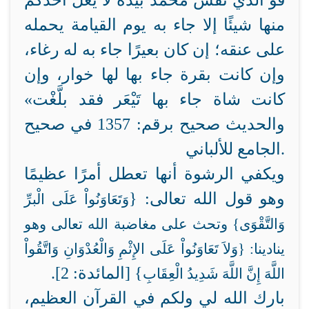
فو الذي نفس محمد بيده لا يغل أحدكم
منها شيئًا إلا جاء به يوم القيامة يحمله
على عنقه؛ إن كان بعيرًا جاء به له رغاء،
وإن كانت بقرة جاء بها لها خوار، وإن
كانت شاة جاء بها تَيْعَر فقد بلَّغْت»
والحديث صحيح برقم: 1357 في صحيح
الجامع للألباني.
ويكفي الرشوة أنها تعطل أمرًا عظيمًا
وهو قول الله تعالى: {
وَتَعَاوَنُواْ عَلَى الْبرِّ
وَالتَّقْوَى} وتحث على مغاضبة الله تعالى وهو
ينادينا: {وَلاَ تَعَاوَنُواْ عَلَى الإِثْمِ وَالْعُدْوَانِ وَاتَّقُواْ
} [المائدة: 2].
اللَّهَ إِنَّ اللَّهَ شَدِيدُ الْعِقَابِ
بارك الله لي ولكم في القرآن العظيم،