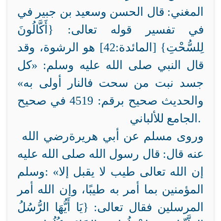
المغني: قال الحسن وسعيد بن جبير
في
في تفسير قوله تعالى: {أَكَّالُونَ
لِلسُّحْتِ} [المائدة:42] هو الرشوة، وقد
قال النبي صلى الله عليه وسلم: «كل
جسد نبت من سحت فالنار أولى به»
والحديث صحيح برقم: 4519 في صحيح
الجامع للألباني.
وروى مسلم عن أبي هريرة
رضي الله
عنه قال: قال رسول الله صلى الله عليه
«إن الله تعالى طيب لا يقبل إلا
:
وسلم
المؤمنين بما أمر به
طيبًا، وإن الله أمر
المرسلين فقال تعالى: {يَا أَيُّهَا الرُّسُلُ