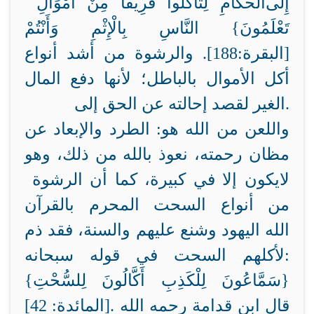
إِلَى
الْحُكَّامِ لِتَأْكُلُوا فَرِيقًا مِنْ أَمْوَالِ
تَعْلَمُونَ}
النَّاسِ بِالْإِثْمِ وَأَنْتُمْ
[البقرة:188]. والرشوة من أشد أنواع
أكل الأموال بالباطل؛ لأنها دفع المال
الغير لقصد إحالته عن الحق.
إلى
واللعن من الله هو: الطرد والإبعاد عن
مظان رحمته، نعوذ بالله من ذلك، وهو
لا
يكون إلا في كبيرة، كما أن الرشوة
من أنواع السحت المحرم بالقرآن
الله اليهود وشنع عليهم
والسنة، فقد ذم
:
لأكلهم السحت في قوله سبحانه
{سَمَّاعُونَ لِلْكَذِبِ أَكَّالُونَ لِلسُّحْتِ}
[المائدة: 42]. قال ابن قدامة رحمه الله