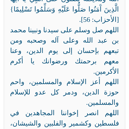
الَّذِينَ آَمَنُوا صَلُّوا عَلَيْهِ وَسَلِّمُوا تَسْلِيمًا}
[الأحزاب: 56].
اللهم صل وسلم على سيدنا ونبينا محمد
بن عبد الله وعلى آله وصحبه ومن
تبعهم بإحسان إلى يوم الدين، وعنا
معهم برحمتك ورضوانك يا أكرم
الأكرمين.
اللهم أعز الإسلام والمسلمين، واحم
حوزة الدين، ودمر كل عدو للإسلام
والمسلمين.
اللهم انصر إخواننا المجاهدين في
فلسطين وكشمير والفلبين والشيشان،