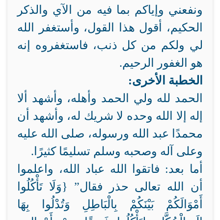
ونفعني وإياكم بما فيه من الآي والذكر
الحكيم، أقول هذا القول، وأستغفر الله
لي ولكم من كل ذنب، فاستغفروه إنه
هو الغفور الرحيم.
الخطبة الأخرى:
الحمد لله ولي الحمد وأهله، وأشهد ألا
إله إلا الله وحده لا شريك له، وأشهد أن
محمدًا عبد الله ورسوله، صلى الله عليه
وعلى آله وصحبه وسلم تسليمًا كثيرًا.
أما بعد: فاتقوا الله عباد الله، واعلموا
أن الله تعالى حذر فقال” {وَلَا تَأْكُلُوا
أَمْوَالَكُمْ بَيْنَكُمْ بِالْبَاطِلِ وَتُدْلُوا بِهَا