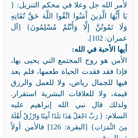
لأمر الله جل وعلا في محكم التنزيل: {
يَا أَيُّهَا الَّذِينَ آَمَنُوا اتَّقُوا اللَّهَ حَقَّ تُقَاتِهِ
وَلَا تَمُوتُنَّ إِلَّا وَأَنْتُمْ مُسْلِمُونَ} [آل
عمران: 102].
أيها الأحبة في الله:
الأمن هو روح المجتمع التي يحيى بها،
فإذا فقد فقدت الحياة طعمها، فلم يعد
فيها للجمال رياض، ولا للعمل والرزق
قيمة، ولا للعلاقات البشرية استقرار.
ولذلك قال نبي الله إبراهيم عليه
السلام: {
رَبِّ اجْعَلْ هَذَا بَلَدًا آَمِنًا وَارْزُقْ أَهْلَهُ
} [البقرة: 126] فالأمن أولاً
مِنَ الثَّمَرَاتِ