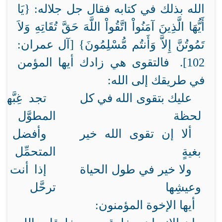
الله بذلك في كتابه فقال جل جلاله: {
يَا
أَيُّهَا الَّذِينَ آمَنُواْ اتَّقُواْ اللَّهَ حَقَّ تُقَاتِهِ وَلاَ
تَمُوتُنَّ إِلاَّ وَأَنتُم مُّسْلِمُونَ} [آل عمران:
102]. فالتقوى هي زادك أيها المؤمن
في طريقك إلى الله:
عليك بتقوى الله في كل
تجد غِبَّه
لحظة
المطوَّل
ألا إن تقوى الله خير
وأفضل زاد
بغيةٍ
المتحمِّل
ولا خير في طول الحياة
إذا أنت من
وعيشِها
ترحَّل
أيها الإخوة المؤمنون: