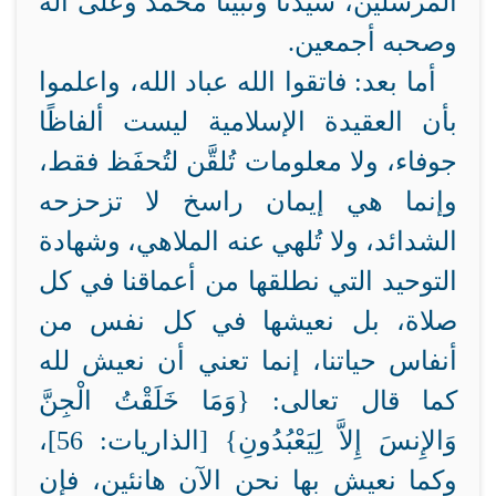
المرسلين، سيدنا ونبينا محمد وعلى آله
وصحبه أجمعين.
أما بعد: فاتقوا الله عباد الله، واعلموا
بأن العقيدة الإسلامية ليست ألفاظًا
جوفاء، ولا معلومات تُلقَّن لتُحفَظ فقط،
وإنما هي إيمان راسخ لا تزحزحه
الشدائد، ولا تُلهي عنه الملاهي، وشهادة
التوحيد التي نطلقها من أعماقنا في كل
صلاة، بل نعيشها في كل نفس من
أنفاس حياتنا، إنما تعني أن نعيش لله
كما قال تعالى: {
وَمَا خَلَقْتُ الْجِنَّ
وَالإِنسَ إِلاَّ لِيَعْبُدُونِ} [الذاريات: 56]،
وكما نعيش بها نحن الآن هانئين، فإن