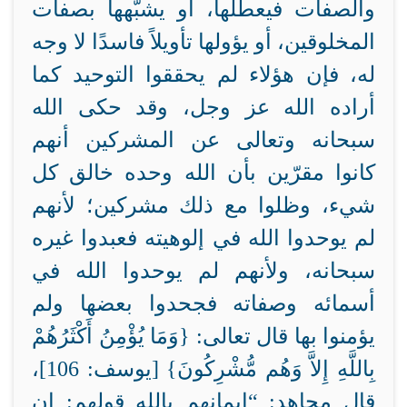
والصفات فيعطّلها، أو يشبّهها بصفات
المخلوقين، أو يؤولها تأويلاً فاسدًا لا وجه
له، فإن هؤلاء لم يحققوا التوحيد كما
أراده الله عز وجل، وقد حكى الله
سبحانه وتعالى عن المشركين أنهم
كانوا مقرّين بأن الله وحده خالق كل
شيء، وظلوا مع ذلك مشركين؛ لأنهم
لم يوحدوا الله في إلوهيته فعبدوا غيره
سبحانه، ولأنهم لم يوحدوا الله في
أسمائه وصفاته فجحدوا بعضها ولم
يؤمنوا بها قال تعالى: {
وَمَا يُؤْمِنُ أَكْثَرُهُمْ
بِاللَّهِ إِلاَّ وَهُم مُّشْرِكُونَ} [يوسف: 106]،
قال مجاهد: “إيمانهم بالله قولهم: إن