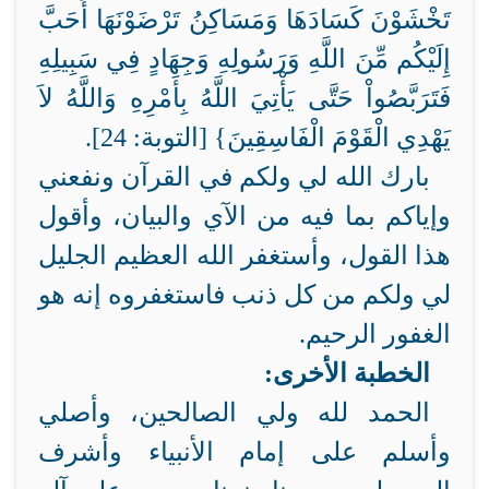
تَخْشَوْنَ كَسَادَهَا وَمَسَاكِنُ تَرْضَوْنَهَا أَحَبَّ
إِلَيْكُم مِّنَ اللَّهِ وَرَسُولِهِ وَجِهَادٍ فِي سَبِيلِهِ
فَتَرَبَّصُواْ حَتَّى يَأْتِيَ اللَّهُ بِأَمْرِهِ وَاللَّهُ لاَ
يَهْدِي الْقَوْمَ الْفَاسِقِينَ} [التوبة: 24].
بارك الله لي ولكم في القرآن ونفعني
وإياكم بما فيه من الآي والبيان، وأقول
هذا القول، وأستغفر الله العظيم الجليل
لي ولكم من كل ذنب فاستغفروه إنه هو
الغفور الرحيم.
الخطبة الأخرى:
الحمد لله ولي الصالحين، وأصلي
وأسلم على إمام الأنبياء وأشرف