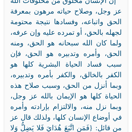
إن الإنسان مخلوق من مخلوقات الله
عز وجل، وصلاح حياته مرهون بمعرفة
الحق واتباعه، وفسادها نتيجة محتومة
لجهله بالحق، أو تمرده عليه وإن عرفه،
ولما كان الله سبحانه هو الحق، ومنه
الحق، وأمره وتدبيره هو الحق، فإن
سبب فساد الحياة البشرية كلها هو
الكفر بالخالق، والكفر بأمره وتدبيره،
وبما أنزل من الحق، وسبب صلاح هذه
الحياة كلها هو الإيمان بالله عز وجل،
وبما نزل منه، والالتزام بإرادته وأمره
في أوضاع الإنسان كلها، ولذلك قال عز
من قائل: {
فَمَنِ اتَّبَعَ هُدَايَ فَلا يَضِلُّ وَلا