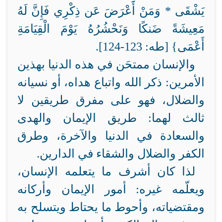
يَشْقَى * وَمَنْ أَعْرَضَ عَن ذِكْرِي فَإِنَّ لَهُ
مَعِيشَةً ضَنكًا وَنَحْشُرُهُ يَوْمَ الْقِيَامَةِ
أَعْمَى} [طه: 123-124].
والإنسان ممتحَن في هذه الدنيا بهذين
الأمرين: ذكر الله واتباع هداه، أو نسيانه
والضلال، فهو على مفرق طريقين لا
ثالث لهما: طريق الإيمان والهدى
والسعادة في الدنيا والآخرة، وطرق
الكفر والضلال والشقاء في الدارين.
لذا كان أشرف ما يتعلمه الإنسان،
ويعلّمه غيره: أمور الإيمان وأركانه
ومقتضياته، وأحوط ما يحتاط ويتسلح به