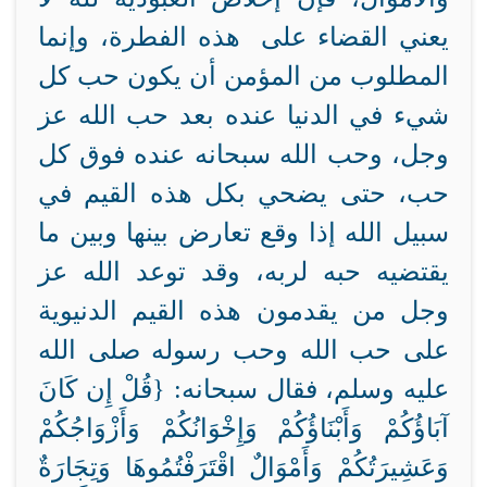
يعني القضاء على هذه الفطرة، وإنما
المطلوب من المؤمن أن يكون حب كل
شيء في الدنيا عنده بعد حب الله عز
وجل، وحب الله سبحانه عنده فوق كل
حب، حتى يضحي بكل هذه القيم في
سبيل الله إذا وقع تعارض بينها وبين ما
يقتضيه حبه لربه، وقد توعد الله عز
وجل من يقدمون هذه القيم الدنيوية
على حب الله وحب رسوله صلى الله
عليه وسلم، فقال سبحانه: {
قُلْ إِن كَانَ
آبَاؤُكُمْ وَأَبْنَاؤُكُمْ وَإِخْوَانُكُمْ وَأَزْوَاجُكُمْ
وَعَشِيرَتُكُمْ وَأَمْوَالٌ اقْتَرَفْتُمُوهَا وَتِجَارَةٌ