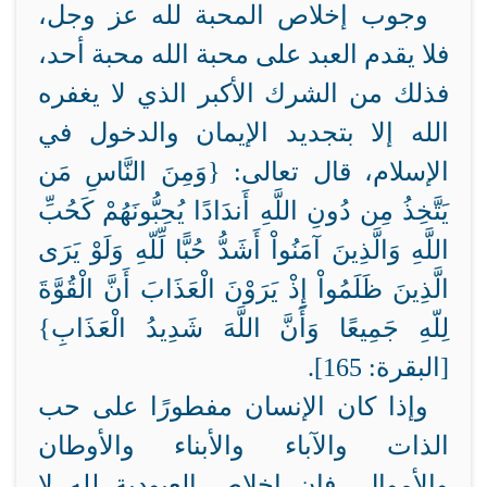
وجوب إخلاص المحبة لله عز وجل،
فلا يقدم العبد على محبة الله محبة أحد،
فذلك من الشرك الأكبر الذي لا يغفره
الله إلا بتجديد الإيمان والدخول في
الإسلام، قال تعالى: {
وَمِنَ النَّاسِ مَن
يَتَّخِذُ مِن دُونِ اللَّهِ أَندَادًا يُحِبُّونَهُمْ كَحُبِّ
اللَّهِ وَالَّذِينَ آمَنُواْ أَشَدُّ حُبًّا لِّلّهِ وَلَوْ يَرَى
الَّذِينَ ظَلَمُواْ إِذْ يَرَوْنَ الْعَذَابَ أَنَّ الْقُوَّةَ
لِلّهِ جَمِيعًا وَأَنَّ اللَّهَ شَدِيدُ الْعَذَابِ}
[البقرة: 165].
وإذا كان الإنسان مفطورًا على حب
الذات والآباء والأبناء والأوطان
والأموال، فإن إخلاص العبودية لله لا