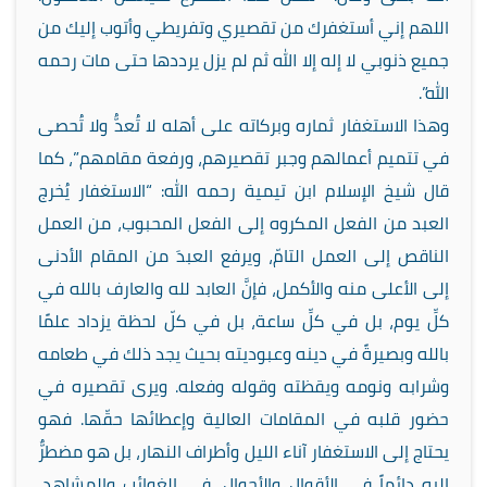
اللهم إني أستغفرك من تقصيري وتفريطي وأتوب إليك من
جميع ذنوبي لا إله إلا الله ثم لم يزل يرددها حتى مات رحمه
الله”.
وهذا الاستغفار ثماره وبركاته على أهله لا تُعدُّ ولا تُحصى
في تتميم أعمالهم وجبر تقصيرهم، ورفعة مقامهم”، كما
قال شيخ الإسلام ابن تيمية رحمه الله: “الاستغفار يُخرج
العبد من الفعل المكروه إلى الفعل المحبوب، من العمل
الناقص إلى العمل التامّ، ويرفع العبدَ من المقام الأدنى
إلى الأعلى منه والأكمل، فإنَّ العابد لله والعارف بالله في
كلِّ يوم، بل في كلِّ ساعة، بل في كلّ لحظة يزداد علمًا
بالله وبصيرةً في دينه وعبوديته بحيث يجد ذلك في طعامه
وشرابه ونومه ويقظته وقوله وفعله. ويرى تقصيره في
حضور قلبه في المقامات العالية وإعطائها حقّها. فهو
يحتاج إلى الاستغفار آناء الليل وأطراف النهار، بل هو مضطرٌّ
إليه دائماً في الأقوال والأحوال، في الغوائب والمشاهد،