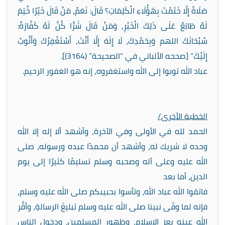
صَلَاةً إِلَّا خَتَمْتَ بِهَؤُلَاءِ الْكَلِمَاتِ؟ قَالَ: نَعَمْ، مَنْ قَالَ خَيْرًا خُتِمَ
لَهُ طَابَعٌ عَلَى ذَلِكَ الْخَيْرِ، وَمَنْ قَالَ شَرًّا كُنَّ لَهُ كَفَّارَةً:
سُبْحَانَكَ اللهم وَبِحَمْدِكَ، لَا إِلَهَ إِلَّا أَنْتَ، أَسْتَغْفِرُكَ وَأَتُوبُ
إِلَيْكَ” [صححه الألباني في “الصحيحة” (3164)].
عباد الله توبوا إلى الله واستغفروه، إنه هو الغفور الرحيم.
الخطبة الأخرى/
الحمد لله في الأولى وفي الآخرة، وأشهد ألا إله إلا الله
وحده لا شريك له، وأشهد أن محمدًا عبده ورسوله، صلى
الله عليه وعلى آله وصحبه وسلم تسليمًا كثيرًا إلى يوم
الدين، أما بعد
فاتقوا الله عباد الله، وتأسوا بحبيبكم صلى الله عليه وسلم،
فإنه لما وفّى نبينا صلى الله عليه وسلم تبليغَ الرسالةِ، وأقَّر
الله عينه بعز الإسلام، وظهور المسلمين، ودخول الناس