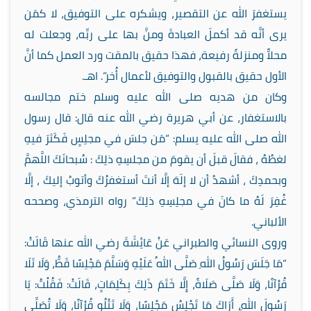
يستغفرَ الله عن التقصير، ويشكره على التوفيق، لا كمَن
يرى أنَّه قد أكملَ العبادةَ ومنَّ بها على ربِّه، وجعلت له
محلاًّ ومنزلةً رفيعة، فهذا حقيق بالمقت ورد العمل كما أنَّ
الأول حقيق بالقبول والتوفيق لأعمال أُخر”. اهـ.
وكان من هديه صلى الله عليه وسلم ختم مجالسه
بالاستغفار، عن أبي هريرة رضي الله عنه قال: قال رسول
الله صلى الله عليه يسلم: “مَن جلسَ في مجلِسٍ فَكَثرَ فيهِ
لغطُهُ ، فقالَ قبلَ أن يقومَ من مجلسِهِ ذلِكَ : سُبحانَكَ اللَّهمَّ
وبحمدِكَ ، أشهدُ أن لا إلَهَ إلَّا أنتَ أستغفرُكَ وأتوبُ إليكَ ، إلَّا
غُفِرَ لَهُ ما كانَ في مجلِسِهِ ذلِكَ” رواه الترمذي، وصححه
الألباني.
وروى النسائي والطبراني عَنْ عَائِشَةَ رضي الله عنها قَالَتْ:
“مَا جَلَسَ رَسُولُ اللهِ صَلَّى اللهُ عَلَيْهِ وَسَلَّمَ مَجْلِسًا قَطُّ، وَلَا تَلَا
قُرْآنًا، وَلَا صَلَّى صَلَاةً، إِلَّا خَتَمَ ذَلِكَ بِكَلِمَاتٍ، قَالَتْ: فَقُلْتُ: يَا
رَسُولَ اللهِ، أَرَاكَ مَا تَجْلِسُ مَجْلِسًا، وَلَا تَتْلُو قُرْآنًا، وَلَا تُصَلِّي