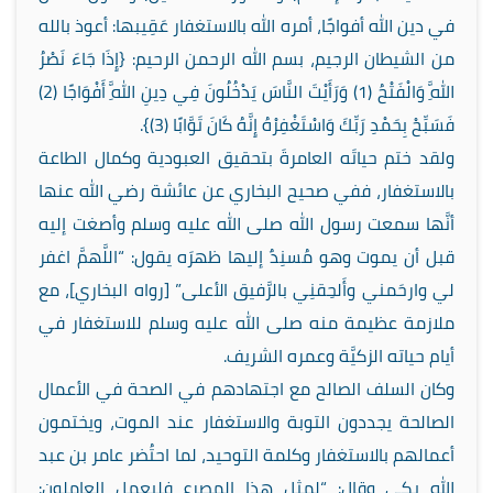
في دين الله أفواجًا، أمره الله بالاستغفار عَقِيبها: أعوذ بالله
من الشيطان الرجيم، بسم الله الرحمن الرحيم: {إِذَا جَاءَ نَصْرُ
اللَّهِ وَالْفَتْحُ (1) وَرَأَيْتَ النَّاسَ يَدْخُلُونَ فِي دِينِ اللَّهِ أَفْوَاجًا (2)
فَسَبِّحْ بِحَمْدِ رَبِّكَ وَاسْتَغْفِرْهُ إِنَّهُ كَانَ تَوَّابًا (3)}.
ولقد ختم حياتَه العامرةَ بتحقيق العبودية وكمال الطاعة
بالاستغفار، ففي صحيح البخاري عن عائشة رضي الله عنها
أنَّها سمعت رسول الله صلى الله عليه وسلم وأصغت إليه
قبل أن يموت وهو مُسنِدٌ إليها ظهرَه يقول: “اللَّهمَّ اغفر
لي وارحَمني وأَلحِقنِي بالرَّفيق الأعلى” [رواه البخاري]، مع
ملازمة عظيمة منه صلى الله عليه وسلم للاستغفار في
أيام حياته الزكيَّة وعمره الشريف.
وكان السلف الصالح مع اجتهادهم في الصحة في الأعمال
الصالحة يجددون التوبة والاستغفار عند الموت، ويختمون
أعمالهم بالاستغفار وكلمة التوحيد، لما احتُضر عامر بن عبد
الله بكى وقال: “لمثل هذا المصرع فليعمل العاملون: