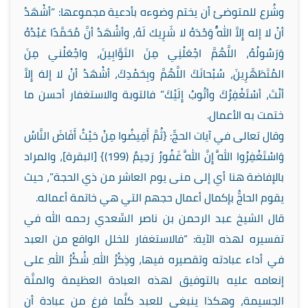
وشُرع للمتوضئ أن يختم وضوءه بأدعية مجموعها: “أشْهَدُ
أنْ لا إله إِلاَّ اللَّهُ وَحْدَهُ لا شَرِيك لَهُ، وأشْهَدُ أنَّ مُحَمَّدًا عَبْدُهُ
وَرَسُولُهُ، اللَّهُمَّ اجْعَلْنِي مِنَ التَوَّابِينَ، واجْعَلْني مِنَ
المُتَطَهِّرِينَ، سُبْحانَكَ اللَّهُمَّ وبِحَمْدِكَ، أشْهَدُ أنْ لا إلهَ إِلاَّ
أنْتَ، أسْتَغْفِرُكَ وأتُوبُ إِلَيْكَ” فالتوبة والاستغفار أحسن ما
ختمت به الأعمال.
وقال تعالى في آيات الحجِّ: {ثُمَّ أَفِيضُوا مِنْ حَيْثُ أَفَاضَ النَّاسُ
وَاسْتَغْفِرُوا اللَّهَ إِنَّ اللَّهَ غَفُورٌ رَحِيمٌ (199)} [البقرة]، والمراد
بالإفاضة هنا أي إلى منى يوم العاشر من ذي الحجة”، حيث
يقوم الحاجُّ بإكمال أعمال حجهم التي هي خاتمة أعماله.
قال الشيخ عبد الرحمن بن ناصر السِّعدي رحمه الله في
تفسيره لهذه الآية: “فالاستغفار للخلل الواقع من العبد
في أداء عبادته وتقصيره فيها، وذِكْرُ اللهِ شُكْرُ اللهِ على
إنعامه عليه بالتوفيق لهذه العبادة العظيمة والمنَّة
الجسيمة، وهكذا ينبغي للعبد كلَّما فرغ من عبادة أن