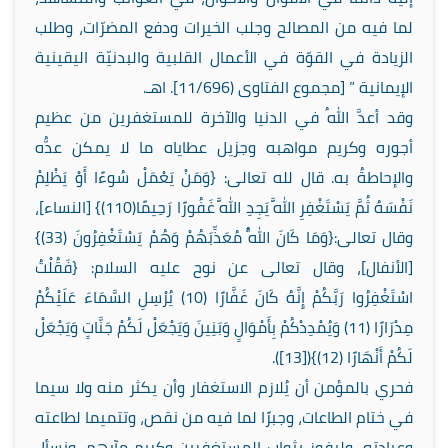
لما فيه من المصالح وجلب الخيرات ودفع المضرّات، وطلب
الزيادة في القوّة في الأعمال القلبية والبدنيّة اليقينية
الإيمانية ”
[
مجموع الفتاوى (11/696
].
اهـ.
وقد أعدَّ اللهُ في الدنيا والآخرة للمستغفرين من عظيم
أجوره وكريم مواهبه وجزيل عطاياه ما لا يمكن عدُّه
والإحاطةُ به. قال لله تعالى: {وَمَنْ يَعْمَلْ سُوءًا أَوْ يَظْلِمْ
نَفْسَهُ ثُمَّ يَسْتَغْفِرِ اللَّهَ يَجِدِ اللَّهَ غَفُورًا رَحِيمًا(110)} [النساء]،
وقال تعالى:{وَمَا كَانَ اللَّهُ مُعَذِّبَهُمْ وَهُمْ يَسْتَغْفِرُونَ (33)}
[الأنفال]، وقال تعالى عن نوح عليه السلام: {فَقُلْتُ
اسْتَغْفِرُوا رَبَّكُمْ إِنَّهُ كَانَ غَفَّارًا (10) يُرْسِلِ السَّمَاءَ عَلَيْكُمْ
مِدْرَارًا (11) وَيُمْدِدْكُمْ بِأَمْوَالٍ وَبَنِينَ وَيَجْعَلْ لَكُمْ جَنَّاتٍ وَيَجْعَلْ
لَكُمْ أَنْهَارًا (12)}([13]).
فحري بالمؤمن أن يُلازم الاستغفار وأن يكثر منه ولا سيما
في ختام الطاعات، وجبرًا لما فيه من نقص، وتتميما لطاعته
وعبادته، وليفوز بثواب المستغفرين وكريم مآبهم، ونسأل