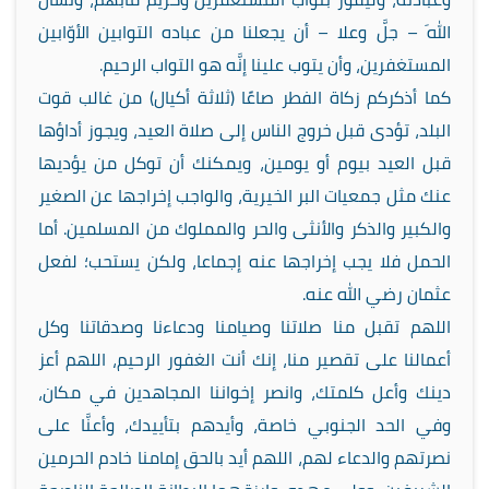
اللهَ – جلَّ وعلا – أن يجعلنا من عباده التوابين الأوّابين
المستغفرين، وأن يتوب علينا إنَّه هو التواب الرحيم
.
كما أذكركم زكاة الفطر صاعًا (ثلاثة أكيال) من غالب قوت
البلد، تؤدى قبل خروج الناس إلى صلاة العيد، ويجوز أداؤها
قبل العيد بيوم أو يومين، ويمكنك أن توكل من يؤديها
عنك مثل جمعيات البر الخيرية، والواجب إخراجها عن الصغير
والكبير والذكر والأنثى والحر والمملوك من المسلمين. أما
الحمل فلا يجب إخراجها عنه إجماعا، ولكن يستحب؛ لفعل
عثمان رضي الله عنه.
اللهم تقبل منا صلاتنا وصيامنا ودعاءنا وصدقاتنا وكل
أعمالنا على تقصير منا، إنك أنت الغفور الرحيم، اللهم أعز
دينك وأعل كلمتك، وانصر إخواننا المجاهدين في مكان،
وفي الحد الجنوبي خاصة، وأيدهم بتأييدك، وأعنَّا على
نصرتهم والدعاء لهم، اللهم أيد بالحق إمامنا خادم الحرمين