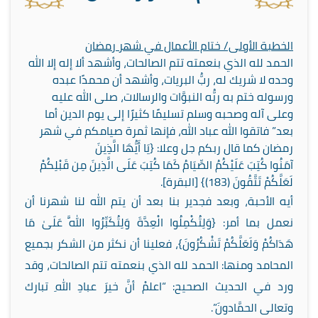
الخطبة الأولى/ ختام الأعمال في شهر رمضان
الحمد لله الذي بنعمته تتم الصالحات، وأشهد ألا إله إلا الله
وحده لا شريك له، ربُّ البريات، وأشهد أن محمدًا عبده
ورسوله ختم به ربُّه النبوَّات والرسالات، صلى الله عليه
وعلى آله وصحبه وسلم تسليمًا كثيرًا إلى يوم الدين أما
بعد” فاتقوا الله عباد الله، فإنها ثمرة صيامكم في شهر
رمضان كما قال ربكم جل وعلا: {يَا أَيُّهَا الَّذِينَ
آمَنُوا كُتِبَ عَلَيْكُمُ الصِّيَامُ كَمَا كُتِبَ عَلَى الَّذِينَ مِن قَبْلِكُمْ
لَعَلَّكُمْ تَتَّقُونَ
(183)
} [البقرة].
أيه الأحبة، وبعد فجدير بنا بعد أن يتم الله لنا شهرنا أن
نعمل بما أمر: {وَلِتُكْمِلُوا الْعِدَّةَ وَلِتُكَبِّرُوا اللَّهَ عَلَىٰ مَا
هَدَاكُمْ وَلَعَلَّكُمْ تَشْكُرُونَ}، فعلينا أن نكثر من الشكر بجميع
المحامد ومنها: الحمد لله الذي بنعمته تتم الصالحات، وقد
ورد في الحديث الصحيح: “اعلمْ أنَّ خيرَ عبادِ اللهِ تبارك
وتعالى الحمَّادونَ”.