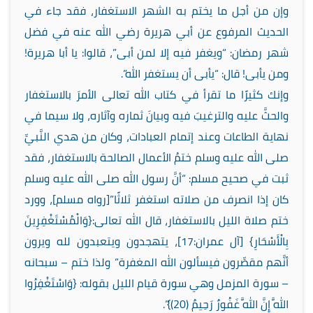
وإن من أجل ما يختم به الشهر الاستغفار، فقد جاء في
الحديث المرفوع عن أبي هريرة رضي الله عنه في فضل
شهر رمضان: “ويغفر فيه إلا لمن أبى”، قالوا: يا أبا هريرة!
ومن يأبى! قال: “يأبى أن يستغفر الله”.
وإنك كثيرًا ما تقرأ في كتاب الله تعالى الأمرَ بالاستغفار
والحثَّ عليه والترغيبَ فيه وبيانَ ثماره وآثاره، ولا سيما في
نهاية الطاعات وعند إتمام العبادات، وكان من هدي النَّبيِّ
صلى الله عليه وسلم ختمُ الأعمال الصالحة بالاستغفار، فقد
ثبت في صحيح مسلم: “أنَّ رسول الله صلى الله عليه وسلم
كان إذا انصرف من صلاته استغفر ثلاثًا”[رواه مسلم]، وورد
ختم صلاة الليل بالاستغفار، قال الله تعالى:{وَالْمُسْتَغْفِرِينَ
بِالْأَسْحَارِ} [آل عمران:17]، يتهجدون ويتعبدون لله ويرون
أنَّهم مقصِّرون فيسألون الله المغفرة” ولذا ختم – سبحانه
– سورة المزمل وهي سورة قيام الليل بقوله: {وَاسْتَغْفِرُوا
اللَّهَ إِنَّ اللَّهَ غَفُورٌ رَحِيمٌ (20)}”.