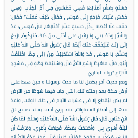
حَسَنَةٍ بِعَشْرِ أَمْثَالِهَا فَهِيَ خَمْسُونَ فِي أُمِّ الْكِتَابِ، وَهِيَ
خَمْسٌ عَلَيْكَ، فَرَجَعَ إِلَى مُوسَى فَقَالَ: كَيْفَ فَعَلْتَ؟ فَقَال:َ
خَفَّفَ عَنَّا أَعْطَانَا بِكُلِّ حَسَنَةٍ عَشْرَ أَمْثَالِهَا، قَالَ مُوسَى: قَدْ
وَاللَّهِ رَاوَدْتُ بَنِي إِسْرَائِيلَ عَلَى أَدْنَى مِنْ ذَلِكَ فَتَرَكُوهُ، ارْجِعْ
إِلَى رَبِّكَ فَلْيُخَفِّفْ عَنْكَ أَيْضًا، قَالَ رَسُولُ اللَّهِ صَلَّى اللَّهُ عَلَيْهِ
وَسَلَّمَ: يَا مُوسَى قَدْ وَاللَّهِ اسْتَحْيَيْتُ مِنْ رَبِّي مِمَّا اخْتَلَفْتُ
إِلَيْهِ، قَالَ: فَاهْبِطْ بِاسْمِ اللَّهِ، قَالَ وَاسْتَيْقَظَ وَهُوَ فِي مَسْجِدِ
الْحَرَامِ *رواه البخاري
ومع حديث آخر يكمل لنا ما حدث لرسولنا
e
حين هبط على
أرض مكة بعد رحلته تلك، التي جاب فيها شوطًا من الأرض
لم يكن ليُقطع إلا في عشرات الأيام في ذلك الوقت، ونفذ
فيها إلى أقطار السماوات، فقد روى أحمد بسند صحيح
عَنِ
ابْنِ عَبَّاسٍ قَالَ: قَالَ رَسُولُ اللَّهِ صَلَّى اللَّهُ عَلَيْهِ وَسَلَّمَ: لَمَّا كَانَ
لَيْلَةُ أُسْرِيَ بِي، وَأَصْبَحْتُ بِمَكَّةَ، فَظِعْتُ بِأَمْرِي، وَعَرَفْتُ أَنَّ
النَّاسَ مُكَذِّبِيَّ، فَقَعَدَ مُعْتَزِلًا حَزِينًا قَالَ: فَمَرَّ عَدُوُّ اللَّهِ أَبُو