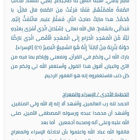
قائِمٌ يُصَلِّي، أشْبَهُ النَّاسِ به صاحِبُكُمْ، يَعْنِي نَفْسَهُ، فَحانَتِ
الصَّلاةُ فأمَمْتُهُمْ، فَلَمَّا فَرَغْتُ مِنَ الصَّلاةِ قالَ قائِلٌ: يا
مُحَمَّدُ، هذا مالِكٌ صاحِبُ النَّارِ، فَسَلِّمْ عليه، فالْتَفَتُّ إلَيْهِ،
فَبَدَأَنِي بالسَّلامِ”. قال الله تعالى: {سُبْحَانَ الَّذِي أَسْرَىٰ بِعَبْدِهِ
لَيْلًا مِّنَ الْمَسْجِدِ الْحَرَامِ إِلَى الْمَسْجِدِ الْأَقْصَى الَّذِي بَارَكْنَا
حَوْلَهُ لِنُرِيَهُ مِنْ آيَاتِنَا ۚ إِنَّهُ هُوَ السَّمِيعُ الْبَصِيرُ (1)} [الإسراء].
بارك الله لي ولكم في القرآن، ونفعني وإياكم بما فيه من
الآي والبيان، أقول هذا القول، وأستغفر الله لي ولكم من
كل ذنب فاستغفروه إنه هو الغفور الرحيم.
الخطبة الأخرى / الإسراء والمعراج
الحمد لله رب العالمين، وأشهد ألا إله إلا الله ولي المتقين،
وأشهد أن محمدا عبده ورسوله المصطفى الأمين، صلى
الله عليه وعلى آله وصحبه أجمعين أما بعد
فاتقوا الله عباد الله واعلموا بأن لحادثة الإسراء والمعراج