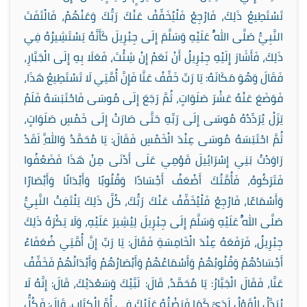
تَسْتَطِيعُ ذَلِكَ، فَارْجِعْ فَلْيُخَفِّفْ عَنْكَ رَبُّكَ وَعَنْهُمْ، فَالْتَفَتَ
النَّبِيُّ صَلَّى اللَّهُ عَلَيْهِ وَسَلَّمَ إِلَى جِبْرِيلَ كَأَنَّهُ يَسْتَشِيرُهُ فِي
ذَلِكَ، فَأَشَارَ إِلَيْهِ جِبْرِيلُ أَنْ نَعَمْ إِنْ شِئْتَ، فَعَلَا بِهِ إِلَى الْجَبَّارِ،
فَقَالَ وَهُوَ مَكَانَهُ: يَا رَبِّ خَفِّفْ عَنَّا فَإِنَّ أُمَّتِي لَا تَسْتَطِيعُ هَذَا،
فَوَضَعَ عَنْهُ عَشْرَ صَلَوَاتٍ، ثُمَّ رَجَعَ إِلَى مُوسَى فَاحْتَبَسَهُ فَلَمْ
يَزَلْ يُرَدِّدُهُ مُوسَى إِلَى رَبِّهِ حَتَّى صَارَتْ إِلَى خَمْسِ صَلَوَاتٍ،
ثُمَّ احْتَبَسَهُ مُوسَى عِنْدَ الْخَمْسِ فَقَالَ: يَا مُحَمَّدُ وَاللَّهِ لَقَدْ
رَاوَدْتُ بَنِي إِسْرَائِيلَ قَوْمِي عَلَى أَدْنَى مِنْ هَذَا فَضَعُفُوا
فَتَرَكُوهُ، فَأُمَّتُكَ أَضْعَفُ أَجْسَادًا وَقُلُوبًا وَأَبْدَانًا وَأَبْصَارًا
وَأَسْمَاعًا، فَارْجِعْ فَلْيُخَفِّفْ عَنْكَ رَبُّكَ، كُلَّ ذَلِكَ يَلْتَفِتُ النَّبِيُّ
صَلَّى اللَّهُ عَلَيْهِ وَسَلَّمَ إِلَى جِبْرِيلَ لِيُشِيرَ عَلَيْهِ، وَلَا يَكْرَهُ ذَلِكَ
جِبْرِيلُ، فَرَفَعَهُ عِنْدَ الْخَامِسَةِ فَقَالَ: يَا رَبِّ إِنَّ أُمَّتِي ضُعَفَاءُ
أَجْسَادُهُمْ وَقُلُوبُهُمْ وَأَسْمَاعُهُمْ وَأَبْصَارُهُمْ وَأَبْدَانُهُمْ فَخَفِّفْ
عَنَّا، فَقَالَ الْجَبَّارُ: يَا مُحَمَّدُ، قَالَ: لَبَّيْكَ وَسَعْدَيْكَ، قَالَ: إِنَّهُ لَا
يُبَدَّلُ الْقَوْلُ لَدَيَّ كَمَا فَرَضْتُهُ عَلَيْكَ فِي أُمِّ الْكِتَابِ، قَالَ: فَكُلُّ