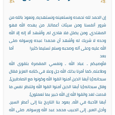
إن الحمد لله نحمده ونستعينه ونستهديه، ونعوذ بالله من
شرور أنفسنا ومن سيئات أعمالنا، من يهده الله فهو
المهتدي، ومن يضلل فلا هادي له، وأشهد ألا إله إلا الله
وحده لا شريك له وأشهد أن محمدا عبده ورسوله صلى
الله عليه وعلى آله وصحبه وسلم تسليما كثيرا أما
بعد
فأوصيكم ـ عباد الله ـ ونفسي المقصرة بتقوى الله
وطاعته، كما أمرنا بذلك الله جل وعلا في كتابه العزيز فقال
سبحانه:
]
يا أيها الذين آمنوا اتقوا الله وكونوا مع الصادقين
[
،
وقال سبحانه:
]
يا أيها الذين آمنوا اتقوا الله ولتنظر نفس ما
قدمت لغد واتقوا الله إن الله خبير بما تعملون
[
.
أيها الأحبة في الله، يعود بنا التاريخ بنا إلى أعطر السير،
وأجل العبر، إلى الحبيب محمد عبد الله ورسوله، صلى الله