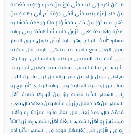
مَا بَيْنَ نَحْرِهِ إِلَى لَبَّتِهِ حَتَّى فَرَغَ مِنْ صَدْرِهِ وَجَوْفِهِ فَغَسَلَهُ
مِنْ مَاءِ زَمْزَمَ بِيَدِهِ حَتَّى أَنْقَى جَوْفَهُ ثُمَّ أُتِيَ بِطَسْتٍ مِنْ
ذَهَبٍ فِيهِ تَوْرٌ مِنْ ذَهَبٍ مَحْشُوًّا إِيمَانًا وَحِكْمَةً فَحَشَا بِهِ
صَدْرَهُ وَلَغَادِيدَهُ يَعْنِي عُرُوقَ حَلْقِهِ ثُمَّ أَطْبَقَهُ” وفي رواية
مسلم: “أُتيتُ بالبراق وهو دابة أبيضُ طويل، فوق الحمار
ودون البغل، يضع حافره عند منتهى طرفه، قال فركبته
حتى أتيت بيت المقدس، فربطته بالحلقة التي يربط بها
الأنبياء، ثم دخلت المسجد فصليت فيه ركعتين، ثم خرجت،
فجاءني جبريل بإناء من خمر، وإناء من لبن، فاخترت اللبن،
فقال جبريل: اخترت الفطرة” وفي رواية البخاري “ثُمَّ عَرَجَ بِهِ
إِلَى السَّمَاءِ الدُّنْيَا فَضَرَبَ بَابًا مِنْ أَبْوَابِهَا فَنَادَاهُ أَهْلُ
السَّمَاءِ: مَنْ هَذَا؟ فَقَالَ جِبْرِيلُ: قَالُوا: وَمَنْ مَعَكَ؟ قَالَ: مَعِيَ
مُحَمَّدٌ. قَالَ: وَقَدْ بُعِثَ، قَالَ: نَعَمْ. قَالُوا: فَمَرْحَبًا بِه وَأَهْلًا،
فَيَسْتَبْشِرُ بِهِ أَهْلُ السَّمَاءِ، لَا يَعْلَمُ أَهْلُ السَّمَاءِ بِمَا يُرِيدُ اللَّهُ
بِهِ فِي الْأَرْضِ حَتَّى يُعْلِمَهُمْ. فَوَجَدَ فِي السَّمَاءِ الدُّنْيَا آدَمَ