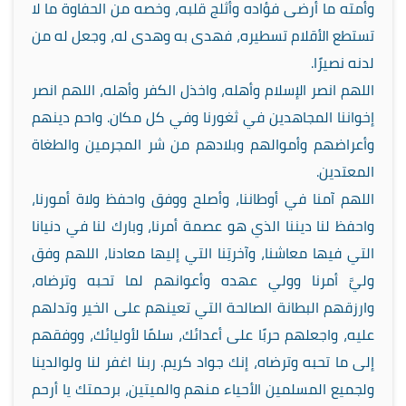
وأمته ما أرضى فؤاده وأثلج قلبه، وخصه من الحفاوة ما لا
تستطع الأقلام تسطيره، فهدى به وهدى له، وجعل له من
لدنه نصيرًا.
اللهم انصر الإسلام وأهله، واخذل الكفر وأهله، اللهم انصر
إخواننا المجاهدين في ثغورنا وفي كل مكان. واحم دينهم
وأعراضهم وأموالهم وبلادهم من شر المجرمين والطغاة
المعتدين.
اللهم آمنا في أوطاننا، وأصلح ووفق واحفظ ولاة أمورنا،
واحفظ لنا ديننا الذي هو عصمة أمرنا، وبارك لنا في دنيانا
التي فيها معاشنا، وآخرتِنا التي إليها معادنا، اللهم وفق
وليَّ أمرنا وولي عهده وأعوانهم لما تحبه وترضاه،
وارزقهم البطانة الصالحة التي تعينهم على الخير وتدلهم
عليه، واجعلهم حربًا على أعدائك، سلمًا لأوليائك، ووفقهم
إلى ما تحبه وترضاه، إنك جواد كريم. ربنا اغفر لنا ولوالدينا
ولجميع المسلمين الأحياء منهم والميتين، برحمتك يا أرحم