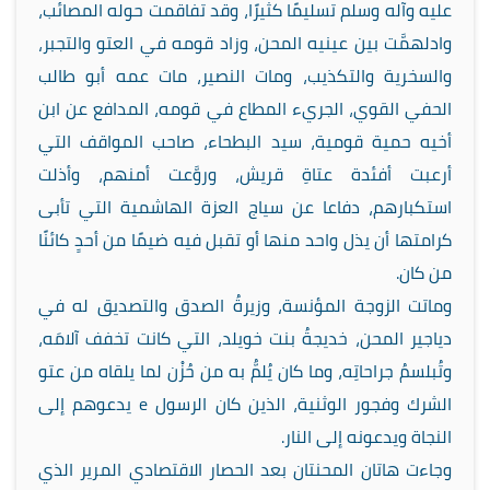
عليه وآله وسلم تسليمًا كثيرًا، وقد تفاقمت حوله المصائب،
وادلهمَّت بين عينيه المحن، وزاد قومه في العتو والتجبر،
والسخرية والتكذيب، ومات النصير، مات عمه أبو طالب
الحفي القوي، الجريء المطاع في قومه، المدافع عن ابن
أخيه حمية قومية، سيد البطحاء، صاحب المواقف التي
أرعبت أفئدة عتاةِ قريش، وروَّعت أمنهم، وأذلت
استكبارهم، دفاعا عن سياج العزة الهاشمية التي تأبى
كرامتها أن يذل واحد منها أو تقبل فيه ضيمًا من أحدٍ كائنًا
من كان.
وماتت الزوجة المؤنسة، وزيرةُ الصدق والتصديق له في
دياجير المحن، خديجةُ بنت خويلد، التي كانت تخفف آلامَه،
وتُبلسمُ جراحاتِه، وما كان يُلمُّ به من حُزْن لما يلقاه من عتو
الشرك وفجور الوثنية، الذين كان الرسول
e
يدعوهم إلى
النجاة ويدعونه إلى النار.
وجاءت هاتان المحنتان بعد الحصار الاقتصادي المرير الذي