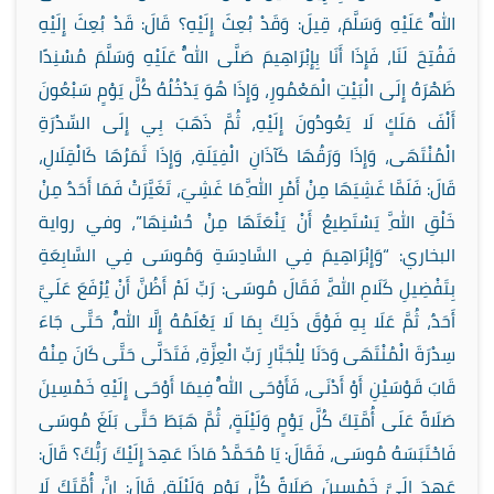
اللَّهُ عَلَيْهِ وَسَلَّمَ، قِيلَ: وَقَدْ بُعِثَ إِلَيْهِ؟ قَالَ: قَدْ بُعِثَ إِلَيْهِ
فَفُتِحَ لَنَا، فَإِذَا أَنَا بِإِبْرَاهِيمَ صَلَّى اللَّهُ عَلَيْهِ وَسَلَّمَ مُسْنِدًا
ظَهْرَهُ إِلَى الْبَيْتِ الْمَعْمُورِ، وَإِذَا هُوَ يَدْخُلُهُ كُلَّ يَوْمٍ سَبْعُونَ
أَلْفَ مَلَكٍ لَا يَعُودُونَ إِلَيْهِ، ثُمَّ ذَهَبَ بِي إِلَى السِّدْرَةِ
الْمُنْتَهَى، وَإِذَا وَرَقُهَا كَآذَانِ الْفِيَلَةِ، وَإِذَا ثَمَرُهَا كَالْقِلَالِ،
قَالَ: فَلَمَّا غَشِيَهَا مِنْ أَمْرِ اللَّهِ مَا غَشِيَ، تَغَيَّرَتْ فَمَا أَحَدٌ مِنْ
خَلْقِ اللَّهِ يَسْتَطِيعُ أَنْ يَنْعَتَهَا مِنْ حُسْنِهَا”، وفي رواية
البخاري: “وَإِبْرَاهِيمَ فِي السَّادِسَةِ وَمُوسَى فِي السَّابِعَةِ
بِتَفْضِيلِ كَلَامِ اللَّهِ، فَقَالَ مُوسَى: رَبِّ لَمْ أَظُنَّ أَنْ يُرْفَعَ عَلَيَّ
أَحَدٌ، ثُمَّ عَلَا بِهِ فَوْقَ ذَلِكَ بِمَا لَا يَعْلَمُهُ إِلَّا اللَّهُ، حَتَّى جَاءَ
سِدْرَةَ الْمُنْتَهَى وَدَنَا لِلْجَبَّارِ رَبِّ الْعِزَّةِ، فَتَدَلَّى حَتَّى كَانَ مِنْهُ
قَابَ قَوْسَيْنِ أَوْ أَدْنَى، فَأَوْحَى اللَّهُ فِيمَا أَوْحَى إِلَيْهِ خَمْسِينَ
صَلَاةً عَلَى أُمَّتِكَ كُلَّ يَوْمٍ وَلَيْلَةٍ، ثُمَّ هَبَطَ حَتَّى بَلَغَ مُوسَى
فَاحْتَبَسَهُ مُوسَى، فَقَالَ: يَا مُحَمَّدُ مَاذَا عَهِدَ إِلَيْكَ رَبُّكَ؟ قَالَ:
عَهِدَ إِلَيَّ خَمْسِينَ صَلَاةً كُلَّ يَوْمٍ وَلَيْلَةٍ، قَالَ: إِنَّ أُمَّتَكَ لَا