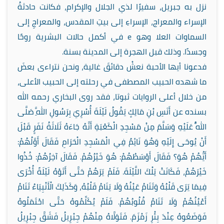
نزل به جبريل، سفيرًا لذي الجلال والإكرام، فكانت حادثةُ
الإسراء والمعراج، الإسراءِ إلى بيتِ المقدس، والمعراجِ إلى
السماوات العلا وهو
e
في أكمل حالات البشرية روحًا
وجسدًا. وذلك قبل الهجرة إلى المدينة بسنة.
فدعونا أيها الأحبة نعشْ دقائقَ غالية، ونحن نتراءى بعضَ
ما شهده الحبيب المصطفى في رحلته إلى الحبيب الأعلى،
من خلال أعلى الروايات ثبوتا، فقد روى البخاري رحمه الله
بسنده عن أَنَسِ بْنِ مَالِكٍ يَقُولُ لَيْلَةَ أُسْرِيَ بِرَسُولِ اللَّهِ صَلَّى
اللَّهُ عَلَيْهِ وَسَلَّمَ مِنْ مَسْجِدِ الْكَعْبَةِ أَنَّهُ جَاءَهُ ثَلَاثَةُ نَفَرٍ قَبْلَ
أَنْ يُوحَى إِلَيْهِ وَهُوَ نَائِمٌ فِي الْمَسْجِدِ الْحَرَامِ فَقَالَ أَوَّلُهُمْ:
أَيُّهُمْ هُوَ؟ فَقَالَ أَوْسَطُهُمْ: هُوَ خَيْرُهُمْ. فَقَالَ آخِرُهُمْ: خُذُوا
خَيْرَهُمْ، فَكَانَتْ تِلْكَ اللَّيْلَةَ. فَلَمْ يَرَهُمْ حَتَّى أَتَوْهُ لَيْلَةً أُخْرَى
فِيمَا يَرَى قَلْبُهُ وَتَنَامُ عَيْنُهُ وَلَا يَنَامُ قَلْبُهُ، وَكَذَلِكَ الْأَنْبِيَاءُ تَنَامُ
أَعْيُنُهُمْ وَلَا تَنَامُ قُلُوبُهُمْ. فَلَمْ يُكَلِّمُوهُ حَتَّى احْتَمَلُوهُ
فَوَضَعُوهُ عِنْدَ بِئْرِ زَمْزَمَ. فَتَوَلَّاهُ مِنْهُمْ جِبْرِيلُ فَشَقَّ جِبْرِيلُ