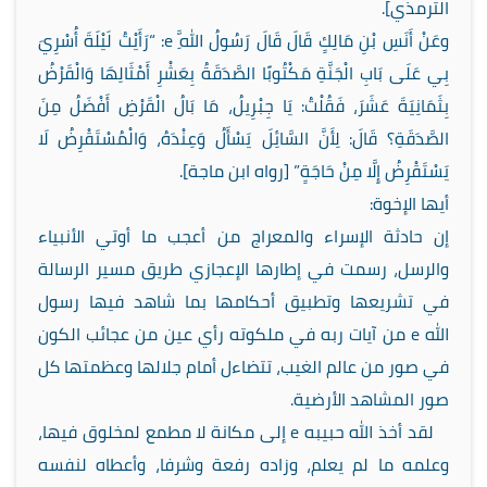
الترمذي].
وعَنْ أَنَسِ بْنِ مَالِكٍ قَالَ قَالَ رَسُولُ اللَّهِ
e
: “رَأَيْتُ لَيْلَةَ أُسْرِيَ
بِي عَلَى بَابِ الْجَنَّةِ مَكْتُوبًا الصَّدَقَةُ بِعَشْرِ أَمْثَالِهَا وَالْقَرْضُ
بِثَمَانِيَةَ عَشَرَ، فَقُلْتُ: يَا جِبْرِيلُ، مَا بَالُ الْقَرْضِ أَفْضَلُ مِنَ
الصَّدَقَةِ؟ قَالَ: لِأَنَّ السَّائِلَ يَسْأَلُ وَعِنْدَهُ، وَالْمُسْتَقْرِضُ لَا
يَسْتَقْرِضُ إِلَّا مِنْ حَاجَةٍ” [رواه ابن ماجة].
أيها الإخوة:
إن حادثة الإسراء والمعراج من أعجب ما أوتي الأنبياء
والرسل، رسمت في إطارها الإعجازي طريق مسير الرسالة
في تشريعها وتطبيق أحكامها بما شاهد فيها رسول
الله
e
من آيات ربه في ملكوته رأي عين من عجائب الكون
في صور من عالم الغيب، تتضاءل أمام جلالها وعظمتها كل
صور المشاهد الأرضية.
لقد أخذ الله حبيبه
e
إلى مكانة لا مطمع لمخلوق فيها،
وعلمه ما لم يعلم، وزاده رفعة وشرفا، وأعطاه لنفسه