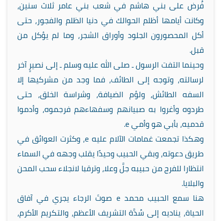
فُرض على بني هاشم في شعب بني عامر ثلاث سنين،
وكانت أيامها أظلم الحوالك في دنيا الظلم والفجور، حتى
أكل المحصورون الجلود وأوراق الشجر، وما لم يؤكل من
قبل.
وحينما التفت الرسول ـ صلى الله عليه وسلم ـ إلى نصيرٍ آخر
لرسالته، وتوجه إلى الطائف، فما وجد من مشركيها إلا
السفه الطائش، ولؤم الضيافة، وشراسة الخلق، حتى
طردوه وأغروا به صبيانهم وسفهاءهم فرجموه، وأدموا
قدميه، بأبي هو وأمي
e
.
وهكذا تجمعت غمامات الآلام عليه
e
، وكثرت العوائق في
طريق دعوته، وبقي الحبيب وحيدًا يقلب وجهه في السماء
انتظارا للفرج من حبيبه جلَّ وعلا، وترقبا لانجلاء سحب المحن
والبلايا.
هنا سمع الحبيب محمد
e
صوتَ الرجاء يجري في آفاق
الحياة، يناديه إلى سُدَّة التشريف الأعظم، والتكريم الأكرم،