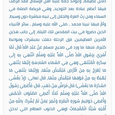
دلائلَ عظيمة، وعوائدَ جمة علينا أهل الإسلام، فقد فرضت
فيها أعظم عبادة بعد التوحيد، وهي فريضة الصلاة في
السماء ومن ربِّ العزة والجلال إلى نبيه مباشرة دون وسيط،
وأمَّ فيها نبينا محمد ـ صلى الله عليه وسلم ـ سائر الأنبياء
الذين حضروا في بيت المقدس تلك الليلة، إلى جانب هذين
الأمرين العظيمين، فإن الرحلة حفلت بمبشرات ومواعظ
كثيرة، منها: ما ورد في صحيح مسلم عَنْ عَبْدِ اللَّهِ قَالَ لَمَّا
أُسْرِيَ بِرَسُولِ اللَّهِ صَلَّى اللَّهُ عَلَيْهِ وَسَلَّمَ انْتُهِيَ بِهِ إِلَى
سِدْرَةِ الْمُنْتَهَى وَهِيَ فِي السَّمَاءِ السَّادِسَةِ إِلَيْهَا يَنْتَهِي
مَا يُعْرَجُ بِهِ مِنَ الْأَرْضِ فَيُقْبَضُ مِنْهَا، وَإِلَيْهَا يَنْتَهِي مَا
يُهْبَطُ بِهِ مِنْ فَوْقِهَا فَيُقْبَضُ مِنْهَا، قَالَ تعالى: {إِذْ يَغْشَى
السِّدْرَةَ مَا يَغْشَى} قَالَ فَرَاشٌ مِنْ ذَهَبٍ، قَالَ: فَأُعْطِيَ رَسُولُ
اللَّهِ صَلَّى اللَّهُ عَلَيْهِ وَسَلَّمَ ثَلَاثًا أُعْطِيَ الصَّلَوَاتِ الْخَمْسَ
وَأُعْطِيَ خَوَاتِيمَ سُورَةِ الْبَقَرَةِ وَغُفِرَ لِمَنْ لَمْ يُشْرِكْ بِاللَّهِ مِنْ
أُمَّتِهِ شَيْئًا الْمُقْحِمَاتُ (وهي الذنوب العظام التي تدخل