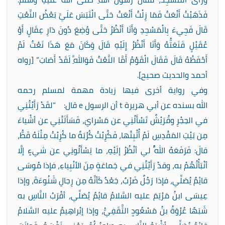
فَذَهَبْتُ أَنْعَتُ فَمَا زِلْتُ أَنْعَتُ حَتَّى الْتَبَسَ عَلَيَّ بَعْضُ النَّعْتِ
قَالَ فَجِيءَ بِالْمَسْجِدِ وَأَنَا أَنْظُرُ حَتَّى وُضِعَ دُونَ دَارِ عِقَالٍ أَوْ
عُقَيْلٍ فَنَعَتُّهُ وَأَنَا أَنْظُرُ إِلَيْهِ قَالَ وَكَانَ مَعَ هَذَا نَعْتٌ لَمْ
أَحْفَظْهُ قَالَ فَقَالَ الْقَوْمُ أَمَّا النَّعْتُ فَوَاللَّهِ لَقَدْ أَصَابَ” [رواه
أحمد والحديث صحيح].
وفي رواية أخرى فيها زيادة مهمة لمسلم رحمه
الله
بسنده عن أبي هريرة
t
أن الرسول
e
قال: “لقَدْ رَأَيْتُنِي
في الحِجْرِ وقُرَيْشٌ تَسْأَلُنِي عن مَسْرايَ، فَسَأَلَتْنِي عن أشْياءَ
مِن بَيْتِ المَقْدِسِ لَمْ أُثْبِتْها، فَكُرِبْتُ كُرْبَةً ما كُرِبْتُ مِثْلَهُ قَطُّ،
قالَ: فَرَفَعَهُ اللَّهُ لي أنْظُرُ إلَيْهِ، ما يَسْأَلُونِي عن شيءٍ إلَّا
أنْبَأْتُهُمْ به، وقدْ رَأَيْتُنِي في جَماعَةٍ مِنَ الأنْبِياءِ، فإذا مُوسَى
قائِمٌ يُصَلِّي، فإذا رَجُلٌ ضَرْبٌ، جَعْدٌ كَأنَّهُ مِن رِجالِ شَنُوءَةَ، وإذا
عِيسَى ابنُ مَرْيَمَ عليه السَّلامُ قائِمٌ يُصَلِّي، أقْرَبُ النَّاسِ به
شَبَهًا عُرْوَةُ بنُ مَسْعُودٍ الثَّقَفِيُّ، وإذا إبْراهِيمُ عليه السَّلامُ