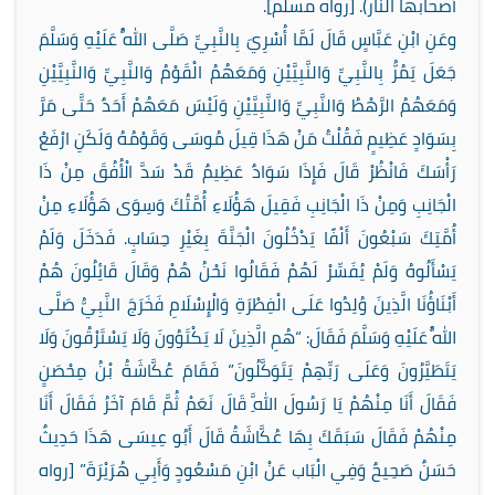
أصحابها النار). [رواه مسلم].
وعَنِ ابْنِ عَبَّاسٍ قَالَ لَمَّا أُسْرِيَ بِالنَّبِيِّ صَلَّى اللَّهُ عَلَيْهِ وَسَلَّمَ
جَعَلَ يَمُرُّ بِالنَّبِيِّ وَالنَّبِيَّيْنِ وَمَعَهُمُ الْقَوْمُ وَالنَّبِيِّ وَالنَّبِيَّيْنِ
وَمَعَهُمُ الرَّهْطُ وَالنَّبِيِّ وَالنَّبِيَّيْنِ وَلَيْسَ مَعَهُمْ أَحَدٌ حَتَّى مَرَّ
بِسَوَادٍ عَظِيمٍ فَقُلْتُ مَنْ هَذَا قِيلَ مُوسَى وَقَوْمُهُ وَلَكَنِ ارْفَعْ
رَأْسَكَ فَانْظُرْ قَالَ فَإِذَا سَوَادٌ عَظِيمٌ قَدْ سَدَّ الْأُفُقَ مِنْ ذَا
الْجَانِبِ وَمِنْ ذَا الْجَانِبِ فَقِيلَ هَؤُلَاءِ أُمَّتُكَ وَسِوَى هَؤُلَاءِ مِنْ
أُمَّتِكَ سَبْعُونَ أَلْفًا يَدْخُلُونَ الْجَنَّةَ بِغَيْرِ حِسَابٍ. فَدَخَلَ وَلَمْ
يَسْأَلُوهُ وَلَمْ يُفَسِّرْ لَهُمْ فَقَالُوا نَحْنُ هُمْ وَقَالَ قَائِلُونَ هُمْ
أَبْنَاؤُنَا الَّذِينَ وُلِدُوا عَلَى الْفِطْرَةِ وَالْإِسْلَامِ فَخَرَجَ النَّبِيُّ صَلَّى
اللَّهُ عَلَيْهِ وَسَلَّمَ فَقَالَ: “هُمِ الَّذِينَ لَا يَكْتَوُونَ وَلَا يَسْتَرْقُونَ وَلَا
يَتَطَيَّرُونَ وَعَلَى رَبِّهِمْ يَتَوَكَّلُونَ” فَقَامَ عُكَّاشَةُ بْنُ مِحْصَنٍ
فَقَالَ أَنَا مِنْهُمْ يَا رَسُولَ اللَّهِ قَالَ نَعَمْ ثُمَّ قَامَ آخَرُ فَقَالَ أَنَا
مِنْهُمْ فَقَالَ سَبَقَكَ بِهَا عُكَّاشَةُ قَالَ أَبُو عِيسَى هَذَا حَدِيثٌ
حَسَنٌ صَحِيحٌ وَفِي الْبَاب عَنْ ابْنِ مَسْعُودٍ وَأَبِي هُرَيْرَةَ” [رواه