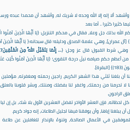
وأشهد ألا إله إلا الله وحده لا شريك له، وأشهد أن محمدا عبده ورسو
كثيرا كثيرا .. أما بعد
 بذلك جل وعلا، فقال في محكم التنزيل: {يَا أَيُّهَا الَّذِينَ آمَنُوا اتَّ
يَا أَيُّهَا الَّذِينَ آ
… إِنَّمَا يَتَقَبَّلُ اللَّهُ مِنَ الْمُتَّقِينَ
7
م حكم صيامه نيلَ درجة التقوى؛ {يَا أَيُّهَا الَّذِينَ آمَنُوا كُتِبَ عَلَيْ
البقرة].
ينا أن بلغنا ثلثي هذا الشهر الكريم، راجين رحمته ومغفرته، مؤملين 
نا لا تحرمنا من رحمتك، واغفر لنا بفضلك ومنتك، وبشر قلوبنا بالعتق
لق الراجون.
كل لحظاته، فإن العشر الأواخر تفضل العشرين الأول بلا شك، بل إن ليال
ن يبلغنا إياها، وأن يوفقنا فيها لجليل الطاعات، إنه جواد كريم.
موفقين في الأعمال الصالحة، وتنوءُ بالإنذار للغافلين عن طاعة ال