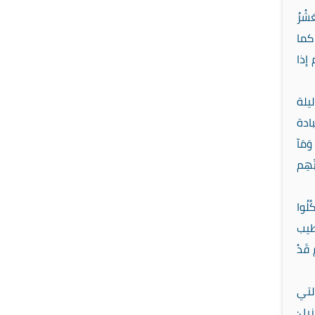
ْرُ
 كما
إذا
يلة
ادة
زَلۡنَٰهُ فِي لَيۡلَةِ ٱلۡقَدۡرِ (1) وَمَآ
بِّهِم
لُوا
 والطيب
قَدْ
لتي
يل: