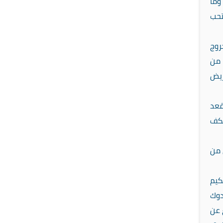
وما
تحب
روج
 من
ريض
قعد
تكف
 من
كيم
دوك
 عن