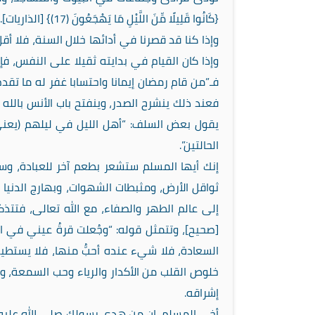
{كَانُوا قَلِيلًا مِّنَ اللَّيْلِ مَا يَهْجَعُونَ (17)} [الذاريات].
وإذا كنا قد قصرنا في أدائها خلال السنة، فلا 
وإذا كان القيام في بدايته ثقيلا على النفس، فإن
فـ”من قام رمضان إيمانا واحتسابا غفر له ما تقدم
فعند ذلك ينشرح الصدر، وينفتح باب الأنس بالله ت
يقول بعض السلف: “أهل الليل في ليلهم (يعني 
الحالتين”.
إنك أيها المسلم ستشعر بطعم آخر للعبادة، وستذ
ثواقل الأرض، ومثبطات الشهوات، وبهارج الدنيا 
إلى عالم الطهر والصفاء، مع الله تعالى، فتتذكر 
[صحيح]، وتتمثل قوله: “وجُعلت قرةُ عيني في الص
السعادة، فلا شيء عنده أحبُّ منها، فلا يستطيل
خلوص القلب من الأكدار والرياء وحب السمعة، وح
إشراقه.
أخي المسلم، إن من هدي رسولك صلى الله عليه 