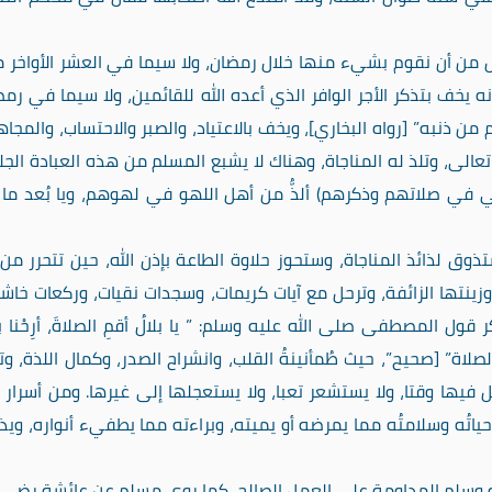
أقل من أن نقوم بشيء منها خلال رمضان، ولا سيما في العشر الأواخر م
ه يخف بتذكر الأجر الوافر الذي أعده الله للقائمين، ولا سيما في رمض
 من ذنبه” [رواه البخاري]، ويخف بالاعتياد، والصبر والاحتساب، والمجاه
عالى، وتلذ له المناجاة، وهناك لا يشبع المسلم من هذه العبادة الجلي
في صلاتهم وذكرهم) ألذُّ من أهل اللهو في لهوهم، ويا بُعد ما 
وق لذائذ المناجاة، وستحوز حلاوة الطاعة بإذن الله، حين تتحرر من
وزينتها الزائفة، وترحل مع آيات كريمات، وسجدات نقيات، وركعات خاش
قول المصطفى صلى الله عليه وسلم: ” يا بلالُ أقمِ الصلاةَ، أرِحْنا ب
لاة” [صحيح”، حيث طُمأنينةُ القلب، وانشراح الصدر، وكمال اللذة، وت
 فيها وقتا، ولا يستشعر تعبا، ولا يستعجلها إلى غيرها. ومن أسرار 
ياتُه وسلامتُه مما يمرضه أو يميته، وبراءته مما يطفيء أنواره، وي
وسلم المداومة على العمل الصالح، كما روى مسلم عن عائشة رضي ا