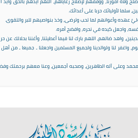
صلح ولاة أمورنا، ووفقهم لإصلاح رعاياهم، اللهم أيدهم بالحق وأيد ا
 سلما لأوليائك حربا على أعدائك.
وليَّ عهده وأعوانهم لما تحب وترضى، وخذ بنواصيهم للبر والتقوى.
 نفسه، واجعل كيده في نحره، وافضح أمره.
ين، واهد ضالهم، اللهم بارك لنا فيما أعطيتنا، وأغننا بحلالك عن حر
، واغفر لنا ولوالدينا ولجميع المسلمين واجعلنا ـ جميعا ـ من أهل 
محمد وعلى آله الطاهرين، وصحبه أجمعين، وعنا معهم برحمتك وف