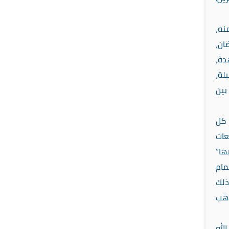
نه،
ان،
دة،
لة،
بين
 كل
عات
ها”
مام
ذلك
ذهب
لله