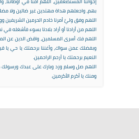
إخواننا المستضعفين، اللهم آمنا في أوطاننا، وأ
بهم، واجعلهم هداة مهتدين غير ضالين ولا مضلين،
اللهم وفق وليَّ أمرنا خادم الحرمين الشريفين و
اللهم من أرادنا أو أراد بلادنا بسوء فأشغله في
اللهم فك أسرى المسلمين، واقض الدين عن المدين
وبفضلك عمن سواك، وأغننا برحمتك يا حي يا قيوم
النعيم برحمتك يا أرحم الراحمين.
اللهم صل وسلم وزد وبارك على عبدك ورسولك 
ومنك يا أكرم الأكرمين.