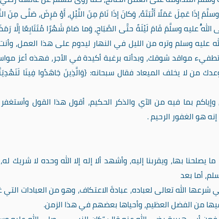
مَ إذَا عَمِلَ عَمَلًا أَثْبَتَهُ، وَكانَ إذَا نَامَ مِنَ اللَّيْلِ، أَوْ مَرِضَ، صَلَّى مِنَ النَّ
 اللَّهُ عليه وسلَّمَ قَامَ لَيْلَةً حتَّى الصَّبَاحِ، وَما صَامَ شَهْرًا مُتَتَابِعًا إلَّا رَمَض
ه عليه وسلم وتره من الليل في النهار ليدوم على هذا العمل، وأنت
 تطفيء مواقد شوقك، وبدأته برغبة أكيدة في الأجر، فهذه أعز موا
 يخلف الميعاد فقال سبحانه: {وَالَّذِينَ جَاهَدُوا فِينَا لَنَهْدِيَنَّ
إياكم بما فيه من الآي والذكر الحكيم، أقول هذا القول وأستغفر ا
ه هو الغفور الرحيم .
ا يصلحنا بها، ويقربنا إليه، وأشهد ألا إله إلا الله وحده لا شريك له، 
م، أما بعد
التي شرعها الله تعالى لعباده، عبادةَ الاعتكاف، وهو من العبادات التي 
يها من الفضل العظيم، وأحياها بعضهم في هذا الزمن.