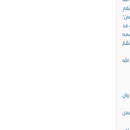
هَارِ
َانَ”
 قد
سمه
هُمْ
لله
وأن
غفل