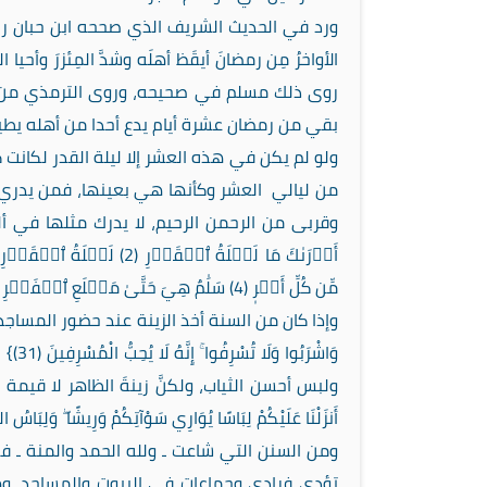
ورد في الحديث الشريف الذي صححه ابن حبان رحمه الل
الأواخرُ مِن رمضانَ أيقَظ أهلَه وشدَّ المِئزرَ وأح
روى ذلك مسلم في صحيحه، وروى الترمذي من حد
بقي من رمضان عشرة أيام يدع أحدا من أهله يطيق ا
ولو لم يكن في هذه العشر إلا ليلة القدر لكانت كا
من ليالي العشر وكأنها هي بعينها، فمن يدري 
وقربى من الرحمن الرحيم، لا يدرك مثلها في أل
أَدۡرَىٰكَ مَا لَيۡلَةُ ٱلۡقَدۡرِ (2) لَيۡلَةُ ٱلۡقَدۡرِ خَيۡر
مِّن كُلِّ أَمۡر
(4) سَلَٰمٌ هِيَ حَتَّىٰ مَطۡلَعِ ٱلۡفَجۡرِ (5)}.
وإذا كان من السنة أخذ الزينة عند حضور المساجد، امتثالا ل
وَاشْ
ولبس أحسن الثياب، ولكنَّ زينةَ الظاهر لا قيمة لها
أَنزَلْنَا عَلَيْكُمْ لِبَاسًا يُوَارِي سَوْآتِكُمْ وَرِيشًا ۖ وَلِبَاسُ التَّقْوَىٰ ذ
ومن السنن التي شاعت ـ ولله الحمد والمنة ـ في 
تؤدى فرادى وجماعات في البيوت والمساجد، وه