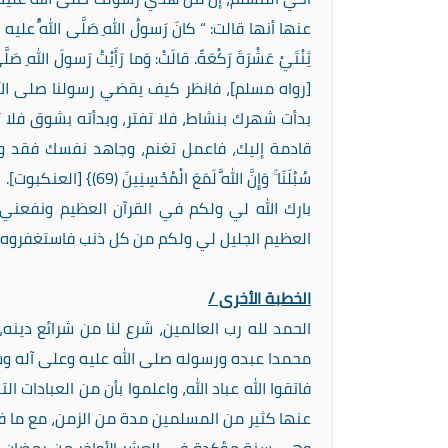
عنها أنها قالت: “
كانَ رَسولُ اللهِ صَلَّى اللَّهُ عليه وسلَّ
ثِنْتَيْ عَشْرَةَ رَكْعَةً. قالَتْ: وَما رَأَيْتُ رَسولَ اللهِ صَلَّى
[رواه مسلم]، فانظر كيف يقضي رسولنا صلى الل
بدأت شهرك بنشاط، فلا تفتر، وبدأته بشوق فلا
قادمة إليك، فاعمل تغنم، وجاهد نفسك فقد وعدك من لا
سُبُلَنَا ۚ وَإِنَّ اللَّهَ لَمَعَ الْمُحْسِنِينَ (69)} [العنكبوت].
بارك الله لي ولكم في القرآن العظيم ونفعني و
العظيم الجليل لي ولكم من كل ذنب فاستغفروه إن
الخطبة الأخرى /
الحمد لله رب العالمين، شرع لنا من شرائع دينه، م
محمدا عبده ورسوله صلى الله عليه وعلى آله وسل
فاتقوا الله عباد الله، واعلموا بأن من العبادات 
عنها كثير من المسلمين مدة من الزمن، مع ما ف