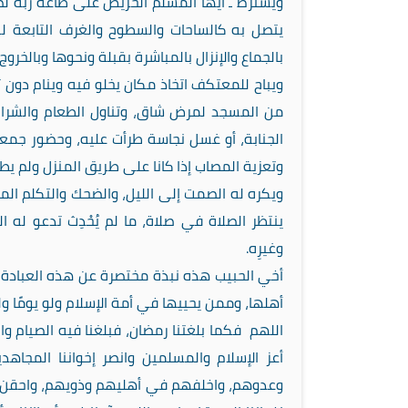
ويشترط ـ أيها المسلم الحريص على طاعة ربه لص
يتصل به كالساحات والسطوح والغرف التابعة له 
بالجماع والإنزال بالمباشرة بقبلة ونحوها وبالخروج
ويباح للمعتكف اتخاذ مكان يخلو فيه وينام دون 
من المسجد لمرض شاق، وتناول الطعام والشراب 
الجنابة، أو غسل نجاسة طرأت عليه، وحضور جمعة 
وتعزية المصاب إذا كانا على طريق المنزل ولم يط
ويكره له الصمت إلى الليل، والضحك والتكلم المب
ينتظر الصلاة في صلاة، ما لم يُحْدِث تدعو ل
وغيرِه.
أخي الحبيب هذه نبذة مختصرة عن هذه العبادة 
أهلها، وممن يحييها في أمة الإسلام ولو يومًا ولي
اللهم فكما بلغتنا رمضان، فبلغنا فيه الصيام والص
أعز الإسلام والمسلمين وانصر إخواننا المجا
وعدوهم، واخلفهم في أهليهم وذويهم، واحقن دم