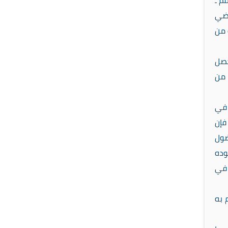
م ـ
رضي
 من
حصل
 من
 في
فإن
ضول
وده
 في
 به