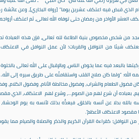
عن أبي هريرة رضي الله عنه قال: “كان النبي ـ صلى الله عليه وسل
م الذي قبض فيه اعتكف عشرين يوما” [رواه البخاري]، وعن عائشة 
تكف العشر الأواخر من رمضان حتى توفاه الله تعالى، ثم اعتكف أزواجه
لمسجد من شخص مخصوص بنية الطاعة لله تعالى، فإن هذه العبادة ت
معتكف شيئا من النوافل والقربات؛ لأن عمل النوافل في الاعتكاف
يتها بالبعد فيه عما يخوض الناس، وبالإقبال على الله تعالى بالخلوة
ه الله: “ولما كان صلاح القلب واستقامتُه على طريق سيره إلى الله.. 
لى، وكان فضول الطعام والشراب، وفضول مخالطة الأنام، وفضول الكلام، وف
حيم، بعباده أن شرع لهم من الصوم
…
، وشرع لهم الاعتكاف، الذي مقص
 بالله بدلا عن أنسه بالخلق، فيعدُّه بذلك لأنسه به يوم الوحشة،
ا مقصود الاعتكاف الأعظم”.
ن النوافل؛ كقراءة القرآن الكريم والذكر والصلاة والصيام مما يقوم