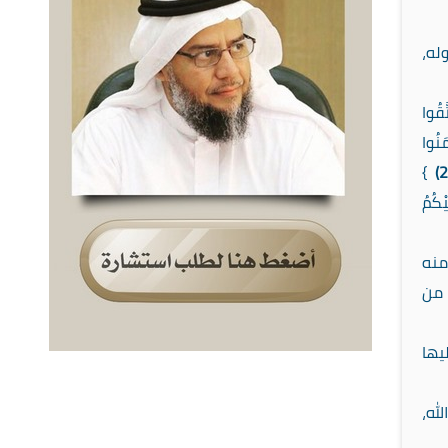
له،
قُوا
مَنُوا
}
(2
كُمُ
منه
 من
يها
له،