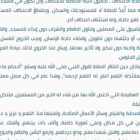
حة الاعتكاف ـ تحقيق النية الخالصة للاعتكاف، وأن يكون في مسجد 
مما أُعِدَّ للصلاة لا للمستودعات والسكن. وينقطعُ الاعتكاف المس
 لغير حاجة، وله استئناف اعتكاف آخر.
تضييق على المصلين، وتناول الطعام والشراب دون إيذاء للمسجد، والخ
أو جلبُهما دون تطويل، وقضاء حاجة الإنسان، ويجب الخروج للغسل
واجبة دون تبكير ولا تأخير بعدها، ويباح عند الخروج لذلك عيادة الم
ل الجلوس.
احان حين انتظار الصلاة لقول النبي صلى الله عليه وسلم: “أحدكم ما 
ه الملائكة: اللهم اغفر له اللهم ارحمه”، وهذا عام في كل مصل مع
العظيمة التي اختص الله بها من شاء له الخير من المسلمين، فلتكن
لة.
دقة والقيام، وسائر الأعمال الصالحة، وتقبلها منا. اللهم يا عزيز يا ح
هدين في كل مكان وعلى ثغورنا خاصة، وألف ذات بينهم، وأهلك ع
اءهم، واقبل شهداءهم، وداوِ جرحاهم، وارفع البأس والظلم والجوع