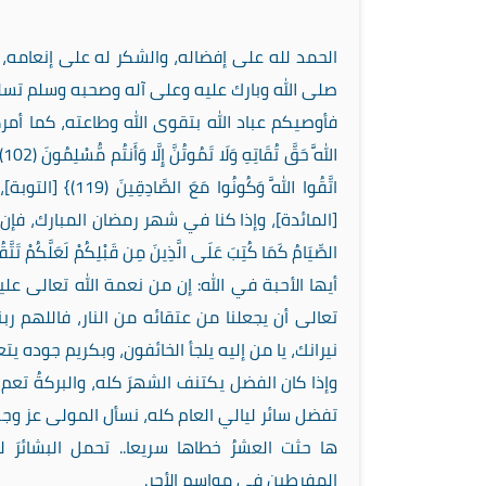
الحمد لله على إفضاله، والشكر له على إنعامه، 
صلى الله وبارك عليه وعلى آله وصحبه وسلم تسليما 
فأوصيكم عباد الله بتقوى الله وطاعته، كما أمركم الله
اللَّهَ حَقَّ تُقَاتِهِ وَلَا تَمُوتُنَّ إِلَّا وَأَنتُم مُّسْلِمُونَ (102)} [آل عمران]، وهي علامة الصدق ودليله؛ قال سبحانه:{
اتَّقُوا اللَّهَ وَكُونُوا مَعَ الصَّادِقِينَ (119)} [التوبة]، وهي شرط القبول: قال عز وجل: {
[المائدة]، وإذا كنا في شهر رمضان المبارك، فإن من أعظ
الصِّيَامُ كَمَا كُتِبَ عَلَى الَّذِينَ مِن قَبْلِكُمْ لَعَلَّكُمْ تَتَّقُونَ (183)} [
أيها الأحبة في الله: إن من نعمة الله تعالى عل
تعالى أن يجعلنا من عتقائه من النار، فاللهم رب
نيرانك، يا من إليه يلجأ الخائفون، وبكريم جوده يتع
وإذا كان الفضل يكتنف الشهرَ كله، والبركةُ تعم 
تفضل سائر ليالي العام كله، نسأل المولى عز وجل أ
ها حثت العشرُ خطاها سريعا.. تحمل البشائرَ لل
المفرطين في مواسم الأجر.