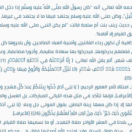
ه تعالى: أنه: “كان رسولُ اللهِ صلَّى اللهُ عليه وسلَّم إذا دخَل العَش
يا اللَّيلَ”، وكان صلى الله عليه وسلم يجتهد فيها ما لا يجتهد في غيرها،
يث زينب بنت أم سلمة قالت: “لم يكن النبي صلى الله عليه وسلم 
لقيام إلا أقامه”.
فية أن تكون رجاء القانتين، وأمنية العباد الصالحين، وأن يتحروها كل ل
فلعلهم يدركونها، فيدركوا بها سعادة عظيمة، وأجورا مضاعفة، وعب
ف شهر، ألم يقل الله تعالى: {
إِنَّآ أَن
مِّنۡ أَلۡفِ شَهۡر
(3) تَنَزَّلُ ٱلۡمَلَٰٓئِكَةُ وَٱلرُّوحُ فِيهَا بِإِذۡنِ رَ
أمر الغفور الرحيم: { يَا بَنِي آدَمَ خُذُوا زِينَتَكُمْ عِندَ كُلِّ مَسْجِدٍ وَكُ
رَبُوا وَلَا تُسْرِفُوا ۚ إِنَّهُ لَا يُحِبُّ الْمُسْرِفِينَ (31)} [الأعراف]، فإنها تتأكد في مثل هذه الليالي المباركات، بل الغسل
 إلا إذا كان معها زينة الباطن، يقول المولى جل وعلا: {يَا بَنِي آدَمَ 
َٰلِكَ خَيْرٌ ۚ ذَٰلِكَ مِنْ آيَاتِ اللَّهِ لَعَلَّهُمْ يَذَّكَّرُونَ (26)} [الأعراف].
بلادنا في العشر الأواخر صلاة التهجد، أو ما نسميها صلاة القيام، ا
ي سنة طوال السنة، وقد امتدح الله أصحابها فقال في محكم التنز