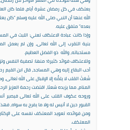
وهي سنة مؤكدة في العشر الأواخر من رمضان، ف
يعتكف في كل رمضان عشرة أيام، فلما كان العا
الله عنها أن النبي صلى الله عليه وسلم “كان يع
بعده” متفق عليه.
وإذا كانت عبادة الاعتكاف تعني: اللبث في ا
بنية التقرب إلى الله تعالى، وإن لم يعمل ال
مستحباته، والله ذو الفضل العظيم.
وللاعتكاف فوائد كثيرة؛ منها: تصفية النفس وتزك
أحب البقاع إليه وهي المساجد، قال ابن القيم رحم
شَعَثَ القلب لا يلمُّه إلا الإقبال على الله تعا
المنام، مما يزيده شعثا، اقتضت رحمة العزيز الر
وروحه عكوف القلب على الله تعالى فيصير أنسه
القبور حين لا أنيس له ولا ما يفرح به سواه، فهذ
ومن فوائده: تعويد المعتكف نفسه على الإكثار م
المعتكف.