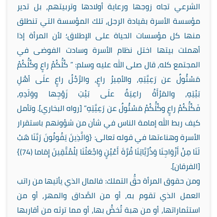
الشرعي تجاه زوجها ورعاية أولادها وتربيتهم، بل تدير
مؤسسة الأسرة بقيادة الرجل، تلك المؤسسة التي تنطلق
منها كل مؤسسات الحياة على الإطلاق؛ لأن المرأة إذا
أهملت بيتها اختل نظام الأسرة وسادت الفوضى في
المجتمع كله، قال صلى الله عليه وسلم: ” كُلُّكُمْ راعٍ وكُلُّكُمْ
مَسْئُولٌ عن رَعِيَّتِهِ، والأمِيرُ راعٍ، والرَّجُلُ راعٍ علَى أهْلِ
بَيْتِهِ، والمَرْأَةُ راعِيَةٌ علَى بَيْتِ زَوْجِها ووَلَدِهِ،
فَكُلُّكُمْ راعٍ وكُلُّكُمْ مَسْئُولٌ عن رَعِيَّتِهِ” [رواه البخاري]. وتأمل
كيف ربط الله إمامة الناس في شأن من شؤونهم باستقرار
الأسرة وهناءتها في قوله تعالى: {وَالَّذِينَ يَقُولُونَ رَبَّنَا هَبْ
لَنَا مِنْ أَزْوَاجِنَا وَذُرِّيَّاتِنَا قُرَّةَ أَعْيُنٍ وَاجْعَلْنَا لِلْمُتَّقِينَ إِمَاما (74)}
[الفرقان].
ومن حقوق المرأة حقُّ التملك: فالمال الذي يأتيها من راتب
العمل الذي تقوم به، أو من الصَّداق والمهر، أو من
استثماراتها، أو من هبة تُخصُّ بها، أو مما ترثه من أقاربها