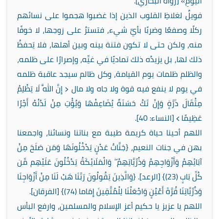
الْيَوْمِ» [رواه البخاري].
فويلٌ لغلاظِ القلوب الذين إذا غضبوا هجموا على نسائهم
ركلًا وصفعًا وضربًا بأيِّ شيء، فتسترُ على زوجها، لا خوفًا
منه، ولكن حتى لا تكون فتنة بينه وبين أهلها، فلا يَحفظُ
ذلك لها، بل يزيدُه ذلك تماديًا في غيِّه، وإصرارًا على ظلمه،
والظلم ظلمات يوم القيامة، وكل ظالم سيجد عاقبة ظلمه
في يوم لا ينفع فيه قوة ولا جاه ولا مال ﴿ إِنَّ اللَّهَ لَا يَظْلِمُ
مِثْقَالَ ذَرَّةٍ وَإِنْ تَكُ حَسَنَةً يُضَاعِفْهَا وَيُؤْتِ مِنْ لَدُنْهُ أَجْرًا
عَظِيمًا ﴾ [النساء: 40].
اللهم أحينا حياة كريمة طيبة مع بناتنا ونسائنا، واجمعنا
بهن في جنات النعيم، {جَنَّاتُ عَدْنٍ يَدْخُلُونَهَا وَمَن صَلَحَ مِنْ
آبَائِهِمْ وَأَزْوَاجِهِمْ وَذُرِّيَّاتِهِمْ ۖ وَالْمَلَائِكَةُ يَدْخُلُونَ عَلَيْهِم مِّن
كُلِّ بَابٍ (23)} [الرعد]. {وَالَّذِينَ يَقُولُونَ رَبَّنَا هَبْ لَنَا مِنْ أَزْوَاجِنَا
وَذُرِّيَّاتِنَا قُرَّةَ أَعْيُنٍ وَاجْعَلْنَا لِلْمُتَّقِينَ إِمَاما (74)} [الفرقان].
اللهم يا عزيز يا حكيم أعز الإسلام والمسلمين، وارفع البأس