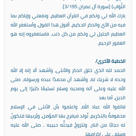
الثَّوَابِ} [سورة آل عمران 3/195].
بارك الله لي ولكم في القرآن العظيم، ونفعني وإياكم بما
فيه من الآي والذكر الحكيم، أقول هذا القول، وأستغفر الله
العظيم الجليل لي ولكم من كل ذنب، فاستغفروه إنه هو
الغفور الرحيم.
الخطبة الأخرى/
الحمد لله الذي خلق الذكر والأنثى، وأشهد ألا إله إلا الله
وحده لا شريك له، وأشهد أن محمدًا عبده ورسوله، صلى
الله عليه وعلى آله وصحبه وسلم تسليمًا كثيرًا إلى يوم
الدين، أما بعد
فاتقوا الله عباد الله، واعلموا بأن الأنثى في الإسلام
محفوفةٌ بالتكريم، تُولد فيفرح بها المؤمن، ويُربيها فتكونُ
له حجابًا من النار، وتتزوجُ فيحثُّه حبيبه ـ صلى الله عليه
وسلم ـ على إكرامها.