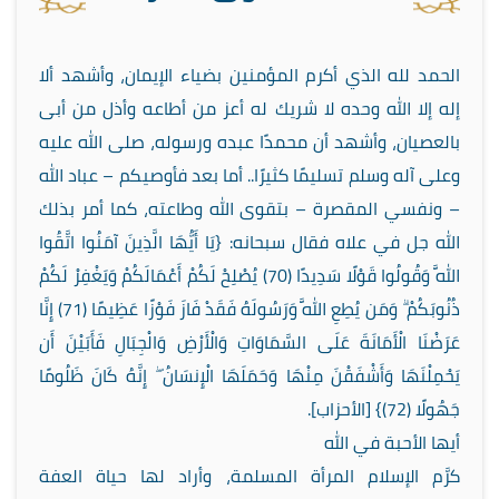
الحمد لله الذي أكرم المؤمنين بضياء الإيمان، وأشهد ألا
إله إلا الله وحده لا شريك له أعز من أطاعه وأذل من أبى
بالعصيان، وأشهد أن محمدًا عبده ورسوله، صلى الله عليه
وعلى آله وسلم تسليمًا كثيرًا.. أما بعد فأوصيكم – عباد الله
– ونفسي المقصرة – بتقوى الله وطاعته، كما أمر بذلك
الله جل في علاه فقال سبحانه: {يَا أَيُّهَا الَّذِينَ آمَنُوا اتَّقُوا
اللَّهَ وَقُولُوا قَوْلًا سَدِيدًا (70) يُصْلِحْ لَكُمْ أَعْمَالَكُمْ وَيَغْفِرْ لَكُمْ
ذُنُوبَكُمْ ۗ وَمَن يُطِعِ اللَّهَ وَرَسُولَهُ فَقَدْ فَازَ فَوْزًا عَظِيمًا (71) إِنَّا
عَرَضْنَا الْأَمَانَةَ عَلَى السَّمَاوَاتِ وَالْأَرْضِ وَالْجِبَالِ فَأَبَيْنَ أَن
يَحْمِلْنَهَا وَأَشْفَقْنَ مِنْهَا وَحَمَلَهَا الْإِنسَانُ ۖ إِنَّهُ كَانَ ظَلُومًا
جَهُولًا (72)} [الأحزاب].
أيها الأحبة في الله
كرَّم الإسلام المرأة المسلمة، وأراد لها حياة العفة