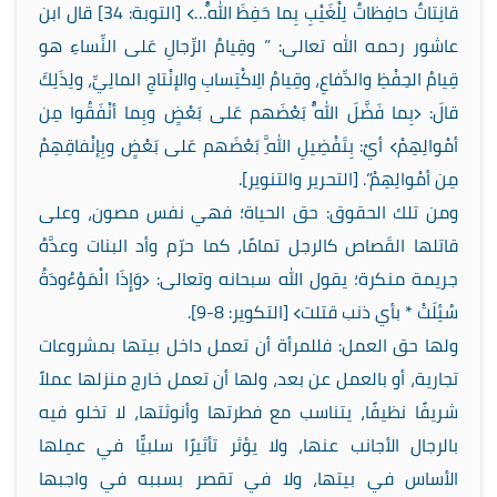
قانِتاتٌ حافِظاتٌ لِلْغَيْبِ بِما حَفِظَ اللَّهُ…﴾ [التوبة: 34] قال ابن
عاشور رحمه الله تعالى: ” وقِيامُ الرِّجالِ عَلى النِّساءِ هو
قِيامُ الحِفْظِ والدِّفاعِ، وقِيامُ الِاكْتِسابِ والإنْتاجِ المالِيِّ، ولِذَلِكَ
قالَ: ﴿بِما فَضَّلَ اللَّهُ بَعْضَهم عَلى بَعْضٍ وبِما أنْفَقُوا مِن
أمْوالِهِمْ﴾ أيْ: بِتَفْضِيلِ اللَّهِ بَعْضَهم عَلى بَعْضٍ وبِإنْفاقِهِمْ
مِن أمْوالِهِمْ”. [التحرير والتنوير].
ومن تلك الحقوق: حق الحياة؛ فهي نفس مصون، وعلى
قاتلها القَصاص كالرجل تمامًا، كما حرّم وأد البنات وعدَّهُ
جريمة منكرة؛ يقول الله سبحانه وتعالى: ﴿وَإِذَا الْمَوْءُودَةُ
سُئِلَتْ * بأي ذنب قتلت﴾ [التكوير: 8-9].
ولها حق العمل: فللمرأة أن تعمل داخل بيتها بمشروعات
تجارية، أو بالعمل عن بعد، ولها أن تعمل خارج منزلها عملاً
شريفًا نظيفًا، يتناسب مع فطرتها وأنوثتها، لا تخلو فيه
بالرجال الأجانب عنها، ولا يؤثر تأثيرًا سلبيًّا في عمِلها
الأساس في بيتها، ولا في تقصر بسببه في واجبها