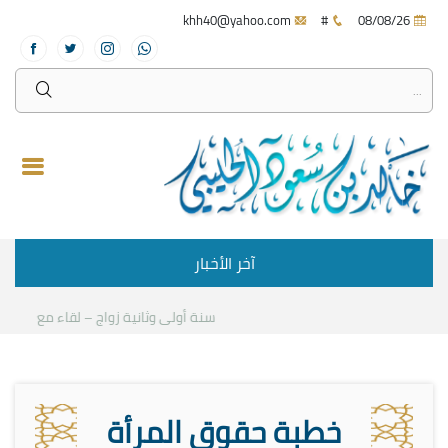
khh40@yahoo.com
#
08/08/26
آخر الأخبار
سنة أولى وثانية زواج – لقاء مع د.خالد الح
خطبة حقوق المرأة