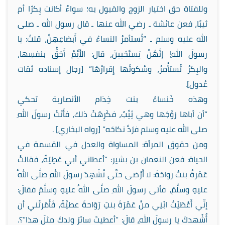
وللفتاة حق اختيار الزوج والقبول به؛ سواءٌ أكانت بِكرًا أم
ثيبًا، فعن عائشة ـ رضي الله عنها ـ قال رسول الله ـ صلى
الله عليه وسلم ـ “تُستأمرُ النساءُ في أَبضاعِهِنَّ، قلتُ: يا
رسولَ اللهِ! إنَّهُنَّ يَستَحْيينَ، قال: الأَيِّمُ أَحَقُّ بنفسِها،
والبِكرُ تُستأْمرُ، وسُكوتُها إِقرارُهَا” [رجال إسناده ثقات
عُدول].
وهذه خَنساءُ بنت خِذام الأنصارية تحكي
“أن أباها زوَّجَها وهي ثِيِّبٌ، فكَرِهَتْ ذلك، فأَتَتْ رسولَ اللهِ
صلى الله عليه وسلم فرَدَّ نكاحَه” [رواه البخاري] .
ومن حقوق المرأة: المساواة والعدل في القسمة في
الحياة: فعن النعمان بن بشير: “أعطاني أبي عَطِيَةً، فقالتْ
عَمْرةُ بنتُ رواحَةَ: لا أَرْضى حتَّى تُشْهِدَ رسولَ اللهِ صلَّى اللهُ
عليهِ وسلَّمَ، فأتى رسولَ اللهِ صلَّى اللهُ عليهِ وسلَّمَ فقالَ:
إنِّي أَعْطَيْتُ ابْنِي منْ عَمْرَةَ بنتِ رَوَاحةَ عطيَّةً، فَأَمَرتْني أن
أُشْهدكَ يا رسولَ اللهِ، قالَ: “أعطيتَ سائرَ ولدكَ مثلَ هذا”؟.