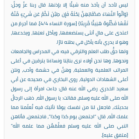
ليس لأحد أن يأخذ منه شيئًا إلا بإذنها. قال ربنا عزَّ وجلَّ:
{وَآتُواْ النَّسَاءَ صَدُقَاتِهِنَّ نِحْلَةً فَإِن طِبْنَ لَكُمْ عَن شَيْءٍ مِّنْهُ
نَفْسًا فَكُلُوهُ هَنِيئًا مَّرِيئا} [سورة النساء 4/4]. فما أجرمَ من
اعتدى على مالِ أنثى يستضعفها، ويأكل تعبَها، ويخدعها،
وهو لا يدري بأنه يأكل في بطنه نارًا.
ولها حقُّ طلب العلم والترقي فيه: في المدراس والجامعات
ونحوها، وها نحن أولاء نرى بناتِنا ونساءَنا يترقين في أعلى
المراتب العلمية والعملية، وهنَّ في حشمة وأدب، ونلن
أعلى الشهادات الدولية، روى البخاري في صحيحه عن أبي
سعيد الخدري رضي الله عنه قال: جاءت امرأة إلى رسول
الله صلى الله عليه وسلم، فقالت: يا رسول الله، ذهب الرجالُ
بحديثك، فاجعل لنا من نفسك يومًا نأتيك فيه تُعلّمنا مما
علمك الله، قال: “اجتمعن يوم كذا وكذا”، فاجتمعن، فأتاهن
النبي صلى الله عليه وسلم فعلَّمَهُن مما علمه الله”
[متفق عليه].