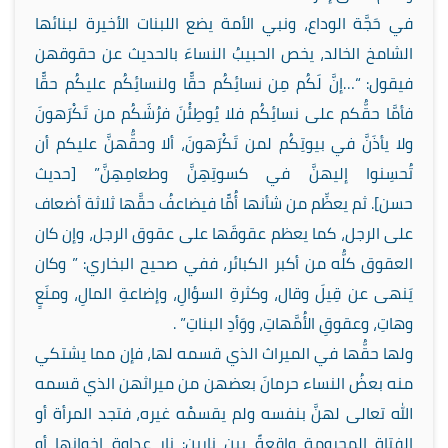
في حَجَّة الوداع، ونبي الأمة يضع اللبنات الأخيرة لبنائها
الشامخ الخالد، يخص الحبيبُ النساءَ بالحديث عن حقوقهن
فيقول: “…إنَّ لَكُم مِن نسائِكُم حقًّا ولنسائِكُم عليكُم حقًّا
فأمَّا حقُّكم على نسائِكُم فلا يُوطِئْنَ فرُشَكُم من تَكْرَهونَ
ولا يأذَنَّ في بيوتِكُم لمن تَكْرَهونَ، ألا وحقُّهنَّ عليكم أن
تُحسِنوا إليهنَّ في كسوتِهِنَّ وطعامِهِنَّ” [حديث
حسن]. ثم يعظِّم من شأنها أُمًّا فيضاعفُ حقَّها ثلاثة أضعاف
على الرجل، كما يعظم عقوقَها على عقوق الرجل، وإن كان
العقوق كلُّه من أكبر الكبائر، ففي صحيح البخاري: ” وكان
يَنهى عن قِيلَ وقال، وكثرةِ السؤالِ، وإضاعةِ المالِ، ومنَعٍ
وهاتِ، وعقوقِ الأُمَّهاتِ، ووَأدِ البناتِ” .
ولها حقُّها في الميراث الذي قسمه لها، فإن مما يشتكي
منه بعضُ النساء حرمانَ بعضهن من ميراثهن الذي قسمه
الله تعالى لهنَّ بنفسه ولم يقسمْه غيره، فتجد المرأة أو
الفتاة المحرومة واقعةً بين نارين: نارِ عداوة إخوانها أو