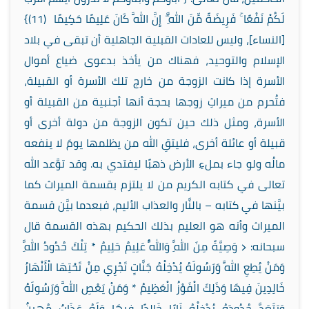
لَكُمْ نَفْعًا ۚ فَرِيضَةً مِّنَ اللَّهِ ۗ إِنَّ اللَّهَ كَانَ عَلِيمًا حَكِيمًا (11)}
[النساء]، وليس للعادات القبلية الجاهلية أن تبقى في بلاد
الإسلام والتوحيد، فهناك من يأخذ بدعوى ضياع أموال
الأسرة إذا كانت الزوجة من خارج تلك الأسرة أو القبيلة،
فتُحرم من ميراثِ زوجها بحجة أنها أجنبية من القبيلة أو
الأسرة، ومثل ذلك حين تكون الزوجة من دولة أخرى أو
قبيلة أو عائلة أخرى، فليتقِ الله من يظلمها يومَ لا ينفعه
مالُه ولو جاء بملءِ الأرض ذهبًا ليفتدي به. وقد توَّعد الله
تعالى في كتابه الكريم من لا يلتزم بقسمة الميراث كما
بيَّنها في كتابه – بالنَّار والعذاب الأليم، فبعدما بيَّن قسمة
الميراث وأنه هو العليم بذلك الحكيم بهذه القسمة قال
سبحانه: ﴿ وَصِيَّةً مِنَ اللَّهِ وَاللَّهُ عَلِيمٌ حَلِيمٌ * تِلْكَ حُدُودُ اللَّهِ
وَمَنْ يُطِعِ اللَّهَ وَرَسُولَهُ يُدْخِلْهُ جَنَّاتٍ تَجْرِي مِنْ تَحْتِهَا الْأَنْهَارُ
خَالِدِينَ فِيهَا وَذَلِكَ الْفَوْزُ الْعَظِيمُ * وَمَنْ يَعْصِ اللَّهَ وَرَسُولَهُ
وَيَتَعَدَّ حُدُودَهُ يُدْخِلْهُ نَارًا خَالِدًا فِيهَا وَلَهُ عَذَابٌ مُهِينٌ