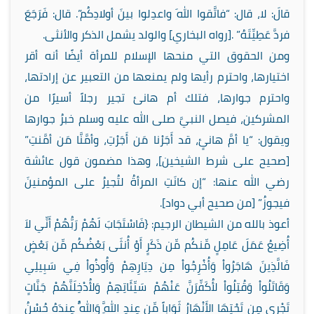
قالَ: لا، قال: “فاتَّقوا اللهَ واعدِلوا بينَ أولادِكُم”. قال: فَرَجَعَ
فردَّ عَطِيِّتَهُ” .[رواه البخاري] والولد يشمل الذكر والأنثى.
ومن الحقوق التي منحها الإسلام للمرأة أيضًا أنه أقر
اختيارها، واحترم رأيها ولم يمنعها من التعبير عن إرادتها،
واحترم جوارها، فتلك أم هانئ تجير رجلاً أسيرًا من
المشركين، فيصل النبيَّ صلى الله عليه وسلم خبرُ جوارها
ويقول: “يا أمَّ هانئٍ، قد أَجَرْنا مَن أَجَرْتِ، وأمَّنَّا مَن أمَّنتِ”
[صحيح على شرط الشيخين]، وهذا مضمون قول عائشة
رضي الله عنها: “إن كانَتِ المرأةُ لتُجيرُ على المؤمنينَ
فيجوزُ” [من صحيح أبي دواد].
أعوذ بالله من الشيطان الرجيم: {فَاسْتَجَابَ لَهُمْ رَبُّهُمْ أَنِّي لاَ
أُضِيعُ عَمَلَ عَامِلٍ مِّنكُم مِّن ذَكَرٍ أَوْ أُنثَى بَعْضُكُم مِّن بَعْضٍ
فَالَّذِينَ هَاجَرُواْ وَأُخْرِجُواْ مِن دِيَارِهِمْ وَأُوذُواْ فِي سَبِيلِي
وَقَاتَلُواْ وَقُتِلُواْ لأُكَفِّرَنَّ عَنْهُمْ سَيِّئَاتِهِمْ وَلأُدْخِلَنَّهُمْ جَنَّاتٍ
تَجْرِي مِن تَحْتِهَا الأَنْهَارُ ثَوَاباً مِّن عِندِ اللَّهِ وَاللَّهُ عِندَهُ حُسْنُ