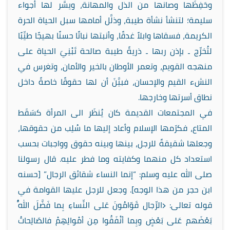
وحَفِظَها وصانها من الذل والمهانة، ويسَّر لها أجواء
سليمة؛ لتنشأ نشأة طيبة، وذلَّل أمامها سبل الحياة الحرة
الكريمة، فسقاها وابلاً غدقًا، وأنبتها نباتًا حسنًا بهيجًا طيِّبًا
لتُخرِّج ـ بإذن ربها ـ ذريةً طيبة صالحة تَبْنِيَ الحياة على
منهجه القويم، وتعمر الأوطان بالخير والأمان، وتغرس في
النشء القيم والإحسان، فبيَّنَ أن لها حقوقًا خاصةً داخل
نطاق أسرتها وخارجها.
في المجتمعات القديمة كان يُنظَر الى المرأة كسَقَط
المتاع، فكرّمها الإسلام وأعاد إليها ما سُلِب من حقوقها،
وجعلها شقيقةً للرجل، بينها وبينه حقوق وواجبات بحسب
استعداد كل منهما وكفايته وما فطر عليه. قال رسولنا
صلى الله عليه وسلم: “إنما النساء شقائق الرجال” [حسنه
ابن حجر من هذا الوجه]. وجعل للرجل عليها القوامة في
قوله تعالى: ﴿الرِّجال قَوّامُونَ عَلى النِّساءِ بِما فَضَّلَ اللَّهُ
بَعْضَهم عَلى بَعْضٍ وبِما أنْفَقُوا مِن أمْوالِهِمْ فالصّالِحاتُ