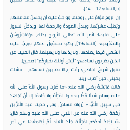
﴾ [النساء: 12 – 14].
إن الزوج قوَّامٌ على زوجته، وواجبٌ عليه أن يحسنَ معاملتها،
ويُطيِّبَ عشرتَها، ويبذلَ المودةَ والرحمةَ لها، ويدخلَ السرورَ
على قلبها؛ لأمر الله تعالى الأزواج بذلك، ﴿وَعَاشِرُوهُنَّ
بِالمَعْرُوفِ﴾ [النساء19]، وهو مسؤولٌ عنها، ويجبُ عليه
السَّعي فيما يصلحها، ولا يذلها ولا يهينها. قال الحبيب عن
الذين يضربون نساءهم: “لَيْسَ أولئِكَ بخيارِكُم” [صحيح].
يقول شريحٌ القاضي: رأيت رجالا يضربون نساءهم فشلت
يميني حين أضرب زينبا
قالت عَائِشَةُ رضي الله عنه: «ما ضَرَبَ رسول اللَّهِ صلى الله
عليه وسلم شيئا قَطُّ بيده ولا امْرَأَةً ولا خَادِمًا إلا أَنْ يُجَاهِدَ
في سَبِيلِ اللَّهِ…» [رواه مسلم]، وفي حديث عبد اللَّهِ بن
زَمْعَةَ رضي الله عنه عن النبي صلى الله عليه وسلم قال:
«لَا يَجْلِدُ أحدُكم امْرَأَتَهُ جَلْدَ الْعَبْدِ ثُمَّ يُجَامِعُهَا في آخِرِ