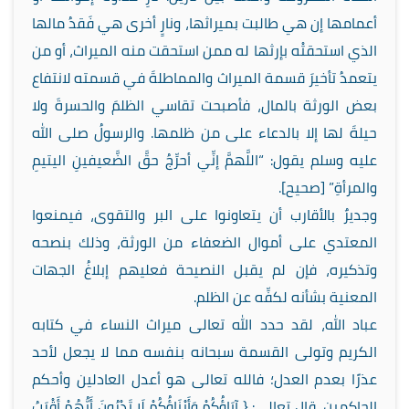
أعمامها إن هي طالبت بميراثها، ونارٍ أخرى هي فَقدُ مالها
الذي استحقتْه بإرثها له ممن استحقت منه الميراث، أو من
يتعمدُ تأخيرَ قسمة الميراث والمماطلةَ في قسمته لانتفاع
بعض الورثة بالمال، فأصبحت تقاسي الظلمَ والحسرةَ ولا
حيلةَ لها إلا بالدعاء على من ظلمها. والرسولُ صلى الله
عليه وسلم يقول: “اللَّهمَّ إنِّي أحرِّجُ حقَّ الضَّعيفينِ اليتيمِ
والمرأةِ” [صحيح].
وجديرٌ بالأقارب أن يتعاونوا على البر والتقوى، فيمنعوا
المعتدي على أموال الضعفاء من الورثة، وذلك بنصحه
وتذكيره، فإن لم يقبل النصيحة فعليهم إبلاغُ الجهات
المعنية بشأنه لكفِّه عن الظلم.
عباد الله، لقد حدد الله تعالى ميراث النساء في كتابه
الكريم وتولى القسمة سبحانه بنفسه مما لا يجعل لأحد
عذرًا بعدم العدل؛ فالله تعالى هو أعدل العادلين وأحكم
الحاكمين، قال تعالى: { آبَاؤُكُمْ وَأَبْنَاؤُكُمْ لَا تَدْرُونَ أَيُّهُمْ أَقْرَبُ