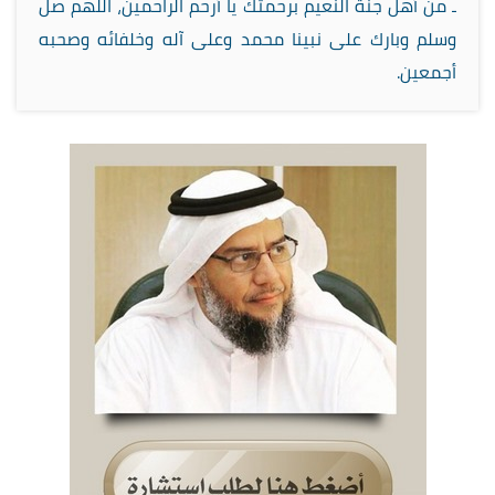
ـ من أهل جنة النعيم برحمتك يا أرحم الراحمين، اللهم صل
وسلم وبارك على نبينا محمد وعلى آله وخلفائه وصحبه
أجمعين.