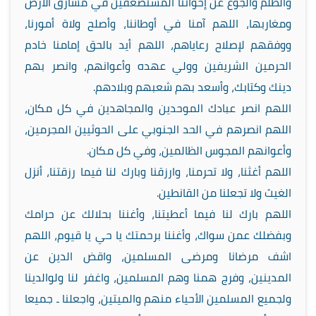
والظلم والجوع عن إخواننا المستضعفين في مشارق الأرض
ومغاربها، اللهم آمنا في أوطاننا، وأصلح ولاة أمورنا،
ووفقهم لإصلاح رعاياهم، اللهم أيد بالحق إمامنا خادم
الحرمين الشريفين وولي عهده وأعوانهم، وانصر بهم
دينك وكتابك، وأسعد بهم شعبهم وبلادهم.
اللهم انصر عبادك الموحدين والمجاهدين في كل مكان،
اللهم انصرهم في الحد الجنوبي على الحوثيين المجرمين،
وأعوانهم المجوس الظالمين، وفي كل مكان.
اللهم أغثنا، ولا تحرمنا، وارزقنا وبارك لنا فيما رزقتنا، أنزل
الغيث ولا تجعلنا من القانطين.
اللهم بارك لنا فيما أعطيتنا، وأغننا بحلالك عن حرامك
وبفضلك عمن سواك، وأغننا برحمتك يا حي يا قيوم، اللهم
اشف مرضانا ومرضى المسلمين، واقض الدين عن
المدينين، وفرج همنا وهم المسلمين، واغفر لنا ولوالدينا
ولجميع المسلمين الأحياء منهم والميتين، واجعلنا ـ جميعا