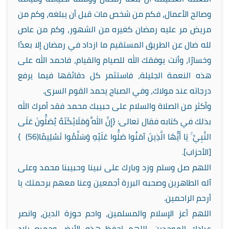
وصالح الأعمال، فكم من شخص مات قبل أن يبلغه، وكم من
مريض مر عليه رمضان كغيره من الشهور، وكم من عاص
لله ضال عن الطريق المستقيم ما ازداد في رمضان إلا بعدًا
وخسارًا، وأنت يوفقك الله للصيام والقيام، فاحمد الله على
هذه النعمة الجليلة، فاستثمر كل دقائقها فيما يرفع
درجاته عند مولاك،
وفي الصباح يحمد القوم السرى.
وأكثر من الصلاة والسلام على حبيبك محمد فقد أمرك الله
بذلك في كتابه فقال تعالى: {إِنَّ اللَّهَ وَمَلَائِكَتَهُ يُصَلُّونَ عَلَى
النَّبِيِّ ۚ يَا أَيُّهَا الَّذِينَ آمَنُوا صَلُّوا عَلَيْهِ وَسَلِّمُوا تَسْلِيمًا
(56)
}
[الأحزاب].
اللهم صل وسلم وزد وبارك على نبينا وحبيبنا محمد وعلى
آله الطاهرين وصحبه البررة أجمعين وعنا معهم برحمتك يا
أرحم الراحمين.
اللهم أعز الإسلام والمسلمين، واحم حوزة الدين، وانصر
عبادك الموحدين،
اللهم احفظ هذه الأرض وجميع بلاد