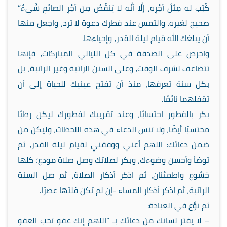
كُتِب له مِثلُ أجْرِه، إلَّا أنَّه لا يَنقُصُ مِن أجْرِ الصائمِ شَيءٌ”
صحيح لغيره. والتمس عند فطرك دعوة لا ترد، واجعل منها
أن يبلغك الله قيام ليلة القدر، وإحياءها.
واحرص على الصدقة في كل الليالي المباركات، فإنها
تتضاعف لشرف الوقت، وعلى السنن الراتبة وغير الراتبة، بل
بكل سنة تعرفها، منذ أن تفتح عينيك للحياة إلى أن
تقفلهما نائمًا.
بكر بالفطور احتسابًا، وعند تقريبك لفطورك ليكن رطبًا
محتسبًا أيضًا، ولا تنس الدعاء في هذه اللحظات، وليكن من
ضمن دعائك: اللهم أعني ووفقني لقيام ليلة القدر، ثم
توضأ وأحسن وضوءك، وبكر لصلاتك وصل صلاة مودع؛ كلها
خشوع واطمئنان، ثم اذكر أذكار الصلاة، ثم صل السنة
الراتبة، ثم اذكر أذكار المساء -إن لم تكن قلتها عصرًا.
ثم نوِّع في العبادة:
– لا يفتر لسانك من دعائك بـ “اللهم إنك عفو تحب العفو