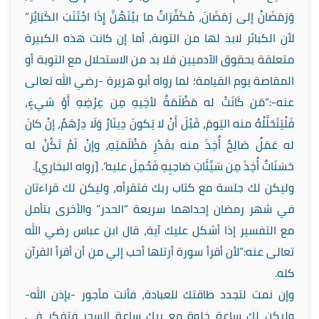
وَرَمَضَانُ إلى رَمَضَانَ، مُكَفِّرَاتٌ ما بيْنَهُنَّ إِذَا اجْتَنَبَ الكَبَائِرَ”
لأن الكبائر لابد لها من التوبة، أما إن كانت هذه الكبيرة
متعلقة بحقوق الآدميين فلا بد من الاستحلال مع التوبة أو
المقاصة يوم القيامة؛ لما رواه أبو هريرة -رضي الله تعالى
عنه-:”مَن كَانَتْ له مَظْلَمَةٌ لأخِيهِ مِن عِرْضِهِ أَوْ شيءٍ،
فَلْيَتَحَلَّلْهُ منه اليَومَ، قَبْلَ أَنْ لا يَكونَ دِينَارٌ وَلَا دِرْهَمٌ، إنْ كانَ
له عَمَلٌ صَالِحٌ أُخِذَ منه بقَدْرِ مَظْلَمَتِهِ، وإنْ لَمْ تَكُنْ له
حَسَنَاتٌ أُخِذَ مِن سَيِّئَاتِ صَاحِبِهِ فَحُمِلَ عليه”. [رواه البخاري].
وليكن لك جلسة مع كتاب ربك فتقرأه، وليكن لك قراءتان
في شهر رمضان إحداهما سريعة “الحدر” والأخرى بتأمل
مع التفسير إذا أشكل عليك آية، قال ابن عباس رضي الله
تعالى عنه:”لأن أقرأ سورة أرتلها أحب إلي من أن أقرأ القرآن
كله.
وإن نمت لتجدد طاقتك للعبادة، فأنت مأجور -بإذن الله-
وليكن لك ساعة خلوة مع ربك ساعة السحر فتفكر في