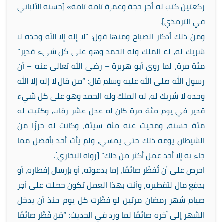
ركعتين كتب له أجر حجة وعمرة تامة تامة» [حسنه الألباني
في الترمذي].
ومن ذلك أذكار الصباح ومنها قول: “لا إله إلا الله وحده لا
شريك له، له الملك وله الحمد وهو على كل شيء قدير”
مئة مرة، لما روى أبو هريرة – رضي الله تعالى عنه – أن
رسول الله صلى الله عليه وسلم قال: “من قال لا إله إلا الله
وحده لا شريك له، له الملك وله الحمد وهو على كل شيء
قدير في يوم مئة مرة كان له عدل عشر رقاب، وكتبت له
مئة حسنة، ومحيت عنه مئة سيئة، وكانت له حرزًا من
الشيطان يومه ذلك حتى يمسي، ولم يأت أحد بأفضل مما
جاء به إلا أحد عمل أكثر من ذلك” [رواه البخاري].
احرص على أن تُفطِّر صائمًا، إما بدعوته، أو بإرسال إفطاره، أو
بدفع مال لتفطيره، وأنت بهذا العمل تكون حصلت على أجر
صيام شهر رمضان مرتين لو فطَّرت كل يوم منذ أن يدخل
الشهر إلى آخره صائمًا لما ورد في الحديث: “مَن فَطَّر صائمًا