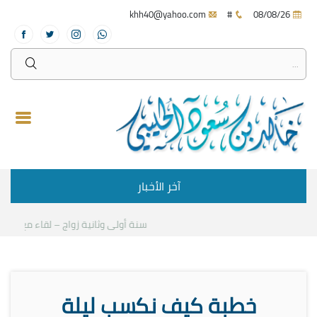
khh40@yahoo.com
#
08/08/26
آخر الأخبار
سنة أولى وثانية زواج – لقاء مع د.خالد ا
خطبة كيف نكسب ليلة