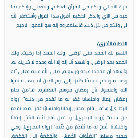
بارك الله لي ولكم في القرآن العظيم، ونفعني وإياكم بما
فيه من الآي والذكر الحكيم، أقول هذا القول وأستغفر الله
لي ولكم من كل ذنب، فاستغفروه إنه هو الغفور الرحيم.
الخطبة الأخرى/
اللهم لك الحمد حتى ترضى، ولك الحمد إذا رضيت، ولك
الحمد بعد الرضى، وأشهد ألا إله إلا الله وحده لا شريك له،
وأشهد أن محمدا عبده ورسوله، صلى الله عليه وعلى آله
وصحبه وسلم تسليمًا كثيرًا إلى يوم الدين أما بعد، فاتقوا
الله واعلموا، بأن رمضان موسم المغفرة، فـ”من صام
رمضان إيمانا واحتسابا غفر له ما تقدم من ذنبه” [رواه
البخاري]، و: “من قام رمضان إيمانا واحتسابًا غفر له ما تقدم
من ذنبه” [رواه البخاري]، و: “مَن قَامَ لَيْلَةَ القَدْرِ إيمَانًا
واحْتِسَابًا، غُفِرَ له ما تَقَدَّمَ مِن ذَنْبِهِ” [رواه البخاري]، وفي
صحيح مسلم: “الصَّلَوَاتُ الخَمْسُ، وَالْجُمْعَةُ إلى الجُمْعَةِ،