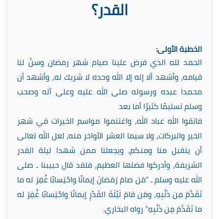
القدر؟
الخطبة الأولى:
الحمد لله الذي فرض علينا صيام شهر رمضان وسنَّ لنا
قيامه، وأشهد ألا إله إلا الله وحده لا شريك له، وأشهد أن
محمدا عبده ورسوله صلى الله عليه وعلى آله وصحب
وسلم تسليمًا كثيرًا أما بعد
فاتقوا الله عباد الله، واغتنموا مواسم الخيرات في شهر
الخير والبركات، ولا سيما العشر الأواخر منه، لعل الله تعالى
أن يتقبل منا ومنكم، ويجعلنا ممن شهدا ليلة القدر
الشريفة، وأدركوا فضلها العظيم، فلقد قال حبيبنا ـ صلى
الله عليه وسلم ـ “مَن صامَ رَمَضانَ إيمانًا واحْتِسابًا غُفِرَ له ما
تَقَدَّمَ مِن ذَنْبِهِ، ومَن قامَ لَيْلَةَ القَدْرِ إيمانًا واحْتِسابًا غُفِرَ له
ما تَقَدَّمَ مِن ذَنْبِهِ” رواه البخاري.