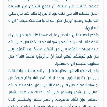
عظمة خالقك، عل عينيك أن تدمع فتكون من السبعة
الذين يظلهم الله في ظله يوم لا ظل إلا ظله كما قال صلى
الله عليه وسلم: “ورجل ذكر الله خاليًا ففاضت عيناه..” [رواه
البخاري].
وتذكر نعمه التي لا تحصى عليك مهما كنت فيه من حال أو
شدة فأنت أحسن حالًا ممن هو أشد منك كما قال صلى الله
عليه وسلم:”
انْظُرُوا إلى مَن أسْفَلَ مِنكُمْ، ولا تَنْظُرُوا إلى
مَن هو فَوْقَكُمْ، فَهو أجْدَرُ أنْ لا تَزْدَرُوا نِعْمَةَ اللَّهِ ” قال
معاوية: عليكم [رواه مسلم].
وتدارك هذه العشر العظيمة قبل أن تتصرم منك، ولا تلتفت
إلى من يشيع الرؤى ليحدد ليلة القدر الشريفة، فيحدَّ من
اجتهاد المجتهدين في بقية الليالي، فإن علمها عند الله
تعالى، بل شمر واستمر حتى آخر لحظة من هذا الشهر
العظيم، فإن الأيام معدودة، والعمر قصير، واستحضر هذه
النعمة العظيمة أن بلغنا رمضان ووفقنا لصيامه وقيامه