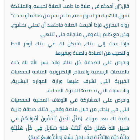
قال:”إن أحدكم في صلاة ما دامت الصلاة تحبسه، والملائكة
تقول اللهم اغفر له وارحمه، ما لم يقم من صلاته أو يحدث”
رواه البخاري. فإذا أقيمت الصلاة فاجتهد أن تصلي بخشوع،
وكن مع كلام ربك وفي مناجاته حتى تنتهي.
فإذا عدت إلى بيتك، فليكن لك في بيتك أوفر الحظ
والنصيب من العبادة بالصلاة وبغيرها.
واحرص على الصدقة كل ليلة، وقد يسر الله لك ذلك
بالمنصات الرسمية والمتاجر الإلكترونية المتاحة للجمعيات
الخيرية التي تشرف عليها وزارة الموارد البشرية،
والحسابات التي تخصصها البنوك المحلية.
واحرص على المشاركة في الأوقاف المحلية للجمعيات
التي في بلدك، من خلال منصة وقفي، فتلك صدقة جارية
باقية لك بعد موتك. {مَثَلُ الَّذِينَ يُنْفِقُونَ أَمْوَالَهُمْ فِي
سَبِيلِ اللَّهِ كَمَثَلِ حَبَّةٍ أَنْبَتَتْ سَبْعَ سَنَابِلَ فِي كُلِّ سُنْبُلَةٍ
مِائَةُ حَبَّةٍ وَاللَّهُ يُضَاعِفُ لِمَنْ يَشَاءُ وَاللَّهُ وَاسِعٌ عَلِيمٌ}