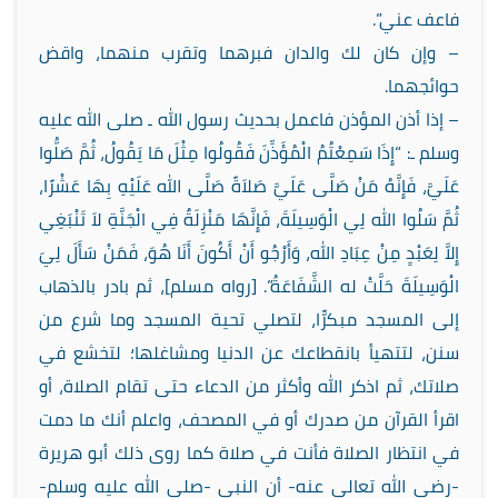
فاعف عني”.
– وإن كان لك والدان فبرهما وتقرب منهما، واقض
حوائجهما.
– إذا أذن المؤذن فاعمل بحديث رسول الله ـ صلى الله عليه
وسلم ـ: “إِذَا سَمِعْتُمُ الْمُؤَذِّنَ فَقُولُوا مِثْلَ مَا يَقُولُ، ثُمَّ صَلُّوا
عَلَيَّ، فَإِنَّهُ مَنْ صَلَّى عَلَيَّ صَلاَةً صَلَّى الله عَلَيْهِ بِهَا عَشْرًا،
ثُمَّ سَلُوا الله لِي الْوَسِيلَةَ، فَإِنَّهَا مَنْزِلَةٌ فِي الْجَنَّةِ لاَ تَنْبَغِي
إِلاَّ لِعَبْدٍ مِنْ عِبَادِ الله، وَأَرْجُو أَنْ أَكُونَ أَنَا هُوَ، فَمَنْ سَأَلَ لِيَ
الْوَسِيلَةَ حَلَّتْ له الشَّفَاعَةُ”. [رواه مسلم]، ثم بادر بالذهاب
إلى المسجد مبكرًّا، لتصلي تحية المسجد وما شرع من
سنن، لتتهيأ بانقطاعك عن الدنيا ومشاغلها؛ لتخشع في
صلاتك، ثم اذكر الله وأكثر من الدعاء حتى تقام الصلاة، أو
اقرأ القرآن من صدرك أو في المصحف، واعلم أنك ما دمت
في انتظار الصلاة فأنت في صلاة كما روى ذلك أبو هريرة
-رضي الله تعالى عنه- أن النبي -صلى الله عليه وسلم-