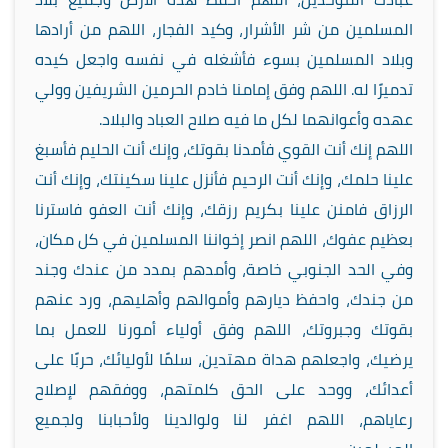
المسلمين من شر الأشرار، وكيد الفجار، اللهم من أرادها
وبلاد المسلمين بسوء فأشغله في نفسه واجعل كيده
تدميرًا له. اللهم وفق إمامنا خادم الحرمين الشريفين وولي
عهده وأعوانهما لكل ما فيه صلاح العباد والبلاد.
اللهم إنك أنت القوي فأمدنا بقوتك، وإنك أنت الحليم فأسبغ
علينا حلمك، وإنك أنت الرحيم فأنزل علينا سكينتك، وإنك أنت
الرزاق فامنن علينا بكريم رزقك، وإنك أنت العفو فاسترنا
بعظيم عفوك، اللهم انصر إخواننا المسلمين في كل مكان،
وفي الحد الجنوبي خاصة، وأمدهم بمدد من عندك وجند
من جندك، واحفظ ديارهم وأموالهم وأهليهم، ورد عنهم
بقوتك وجبروتك، اللهم وفق أولياء أمورنا للعمل بما
يرضيك، واجعلهم هداة مهتدين، سلمًا لأوليائك، حربًا على
أعدائك، ووحد على الحق كلمتهم، ووفقهم لإصلاح
رعاياهم، اللهم اغفر لنا ولوالدينا ولأحبابنا ولجميع