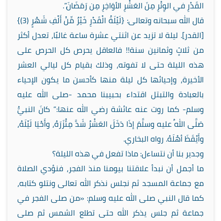
القَدْرِ في الوِتْرِ مِنَ العَشْرِ الأوَاخِرِ مِن رَمَضَانَ.”.
قال الله سبحانه وتعالى: {لَيْلَةُ الْقَدْرِ خَيْرٌ مِّنْ أَلْفِ شَهْرٍ (3)}
[القدر]. ليلة لا تزيد عن اثنتي عشرة ساعة غالبًا، تعدل أكثر
من ثلاثٍ وثمانين سنة!! فالعاقل يحرص كل الحرص على
هذه الليلة حتى لا تفوته، وذلك بقيام كل ليالي العشر
الأخيرة، وإحيائها كل ليلة منها كأحسن ما يكون الإحياء
بالعبادة والتبتل اقتداء بحبيبنا محمد -صلى الله عليه
وسلم- كما روت عنه عائشة رضي الله عنها:”
كانَ النبيُّ
صَلَّى اللهُ عليه وسلَّمَ إذَا دَخَلَ العَشْرُ شَدَّ مِئْزَرَهُ، وأَحْيَا لَيْلَهُ،
وأَيْقَظَ أهْلَهُ. رواه البخاري.
وجدير بنا أن نتساءل: ماذا تفعل في هذه الليلة؟
ما أجمل أن نبدأ علاقتنا بيومنا منذ الفجر، فنؤدي الصلاة
مع جماعة المسجد ثم نجلس نذكر الله تعالى ونتلو كتابه،
كما قال النبي صلى الله عليه وسلم: «من صلى الفجر في
جماعة ثم جلس يذكر الله حتى تطلع الشمس ثم صلى