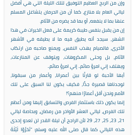
وإن من الربح العظيم التوفيق لتلك الليلة التي هي أفضل
ليالي العام بلا منازع، كما أن من الحرمان يتشاغل المسلم
عنها بما لا ينفعه، أو بما قد يضره من الآثام.
إن من يقبل بنفس طيبة كريمة على فعل الخيرات في هذا
الشهر، سيجد أنه يطيق فيه ما لا يطيقه في الأشهر
الأخرى، فالصيام يهذب النفس، ويمنع صاحبه من ارتكاب
الآثام، بل وحتى المكروهات، ويتوقف عن المنازعات،
ويهتف: إني امرؤ صائم.. إني امرؤ صائم..
أيها الأحبة لو قارنَّا بين أعمرانا، وأعمار من سبقونا،
لوجدناها قصيرة جدًّا، فكيف يكون لنا السبق على تلك
الأمم ونحن أقل أعمارًا منهم؟!
إنما يكون ذلك باستثمار الفرص والتسابق إليها ومن أعظم
تلك الفرص، ليالي العشر الأواخر من رمضان، وبحاصة ليالي
21، 23، 25، 27، 29 لأن الراجح أن ليلة القدر لن تعدو إحدى
هذه الليالي كما قال صلى الله عليه وسلم: “تَحَرَّوْا لَيْلَةَ