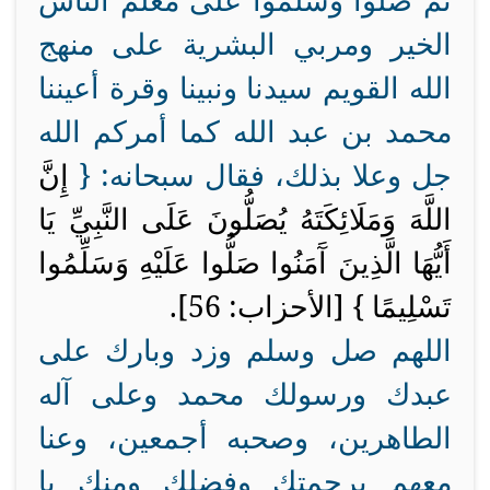
ثم صلوا وسلموا على معلم الناس
الخير ومربي البشرية على منهج
الله القويم سيدنا ونبينا وقرة أعيننا
محمد بن عبد الله كما أمركم الله
جل وعلا بذلك، فقال سبحانه:
{
إِنَّ
اللَّهَ وَمَلَائِكَتَهُ يُصَلُّونَ عَلَى النَّبِيِّ يَا
أَيُّهَا الَّذِينَ آَمَنُوا صَلُّوا عَلَيْهِ وَسَلِّمُوا
تَسْلِيمًا
} [الأحزاب: 56].
اللهم صل وسلم وزد وبارك على
عبدك ورسولك محمد وعلى آله
الطاهرين، وصحبه أجمعين، وعنا
معهم برحمتك وفضلك ومنك يا