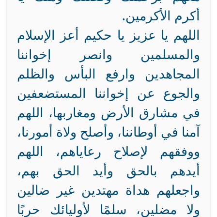
أكرم الأكرمين.
اللهم يا عزيز يا حكيم أعز الإسلام
والمسلمين وانصر إخواننا
المجاهدين وارفع البأس والظلم
والجوع عن إخواننا المستضعفين
في مشارق الأرض ومغاربها، اللهم
آمنا في أوطاننا، وأصلح ولاة أمورنا،
ووفقهم لإصلاح رعاياهم، اللهم
أيدهم بالحق وأيد الحق بهم،
واجعلهم هداة مهتدين غير ضالين
ولا مضلين، سلمًا لأوليائك حربًا