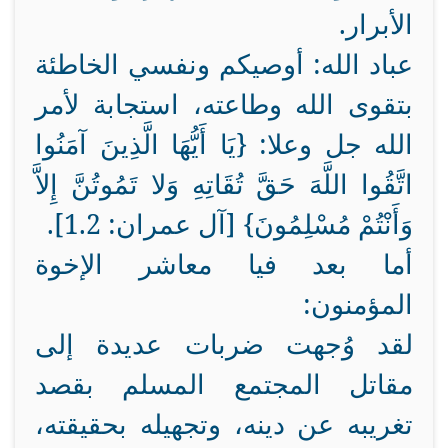
الأبرار.
عباد الله: أوصيكم ونفسي الخاطئة
بتقوى الله وطاعته، استجابة لأمر
الله جل وعلا: {يَا أَيُّهَا الَّذِينَ آمَنُوا
اتَّقُوا اللَّهَ حَقَّ تُقَاتِهِ وَلا تَمُوتُنَّ إِلاَّ
وَأَنْتُمْ مُسْلِمُونَ} [آل عمران: 1.2].
أما بعد فيا معاشر الإخوة
المؤمنون:
لقد وُجهت ضربات عديدة إلى
مقاتل المجتمع المسلم بقصد
تغريبه عن دينه، وتجهيله بحقيقته،