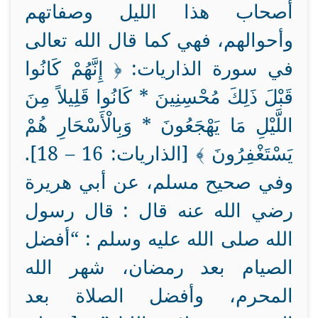
أصحاب هذا الليل وصفاتهم
وأحوالهم، فهي كما قال الله تعالى
في سورة الذاريات: ﴿ إِنَّهُمْ كَانُوا
قَبْلَ ذَلِكَ مُحْسِنِينَ * كَانُوا قَلِيلاً مِنَ
اللَّيْلِ مَا يَهْجَعُونَ * وَبِالْأَسْحَارِ هُمْ
يَسْتَغْفِرُونَ ﴾ [الذاريات: 16 – 18].
وفي صحيح مسلم، عن أبي هريرة
رضي الله عنه قال : قال رسول
الله صلى الله عليه وسلم : “أفضل
الصيام بعد رمضان، شهر الله
المحرم، وأفضل الصلاة بعد