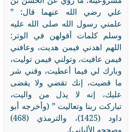
مشروعيته: ما روي عن الحسن بن
علي رضي الله عنهما قال: ”
علمني رسول الله صلى الله عليه
وسلم كلمات أقولهن في الوتر:
اللهم اهدني فيمن هديت، وعافني
فيمن عافيت، وتولني فيمن توليت،
وبارك لي فيما أعطيت، وقني شر
ما قضيت، إنك تقضي ولا يقضى
عليك، إنه لا يذل من واليت،
تباركت ربنا وتعاليت ” (وأخرجه أبو
داود (1425)، والترمذي (468)
وصححه الألباني).