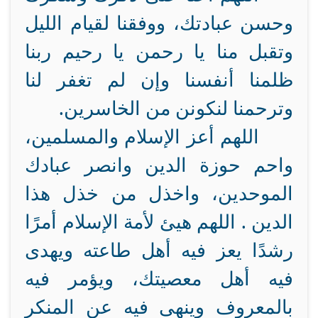
وحسن عبادتك، ووفقنا لقيام الليل
وتقبل منا يا رحمن يا رحيم ربنا
ظلمنا أنفسنا وإن لم تغفر لنا
وترحمنا لنكونن من الخاسرين.
اللهم أعز الإسلام والمسلمين،
واحم حوزة الدين وانصر عبادك
الموحدين، واخذل من خذل هذا
الدين . اللهم هيئ لأمة الإسلام أمرًا
رشدًا يعز فيه أهل طاعته ويهدى
فيه أهل معصيتك، ويؤمر فيه
بالمعروف وينهى فيه عن المنكر