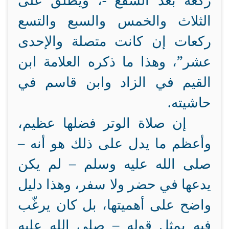
ركعة بعد الشفع -، ويطلق على
الثلاث والخمس والسبع والتسع
ركعات إن كانت متصلة والإحدى
عشر”، وهذا ما ذكره العلامة ابن
القيم في الزاد وابن قاسم في
حاشيته.
إن صلاة الوتر فضلها عظيم،
وأعظم ما يدل على ذلك هو أنه –
صلى الله عليه وسلم – لم يكن
يدعها في حضر ولا سفر، وهذا دليل
واضح على أهميتها، بل كان يرغّب
فيه بمثل قوله – صلى الله عليه