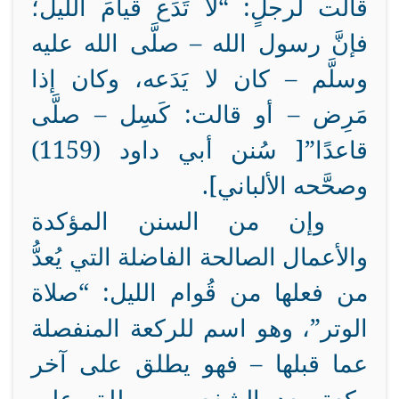
قالت لرجلٍ: “لا تَدَع قيامَ الليل؛
فإنَّ رسول الله – صلَّى الله عليه
وسلَّم – كان لا يَدَعه، وكان إذا
مَرِض – أو قالت: كَسِل – صلَّى
قاعدًا”[ سُنن أبي داود (1159)
وصحَّحه الألباني].
وإن من السنن المؤكدة
والأعمال الصالحة الفاضلة التي يُعدُّ
من فعلها من قُوام الليل: “صلاة
الوتر”، وهو اسم للركعة المنفصلة
عما قبلها – فهو يطلق على آخر