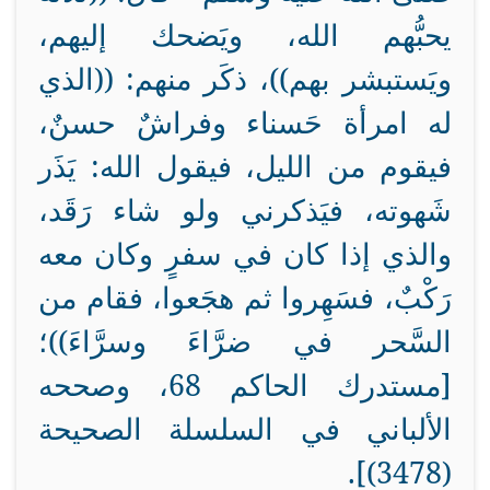
يحبُّهم الله، ويَضحك إليهم،
ويَستبشر بهم))، ذكَر منهم: ((الذي
له امرأة حَسناء وفراشٌ حسنٌ،
فيقوم من الليل، فيقول الله: يَذَر
شَهوته، فيَذكرني ولو شاء رَقَد،
والذي إذا كان في سفرٍ وكان معه
رَكْبٌ، فسَهِروا ثم هجَعوا، فقام من
السَّحر في ضرَّاءَ وسرَّاءَ))؛
[مستدرك الحاكم 68، وصححه
الألباني في السلسلة الصحيحة
(3478)].