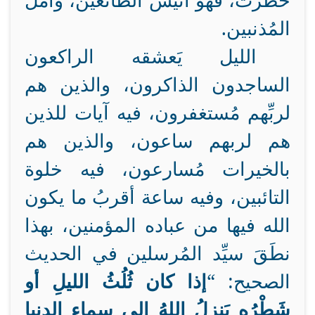
خطرت، فهو أنيسُ الطائعين، وأمَلُ
المُذنبين.
الليل يَعشقه الراكعون
الساجدون الذاكرون، والذين هم
لربِّهم مُستغفرون، فيه آيات للذين
هم لربهم ساعون، والذين هم
بالخيرات مُسارعون، فيه خلوة
التائبين، وفيه ساعة أقربُ ما يكون
الله فيها من عباده المؤمنين، بهذا
نطَقَ سيِّد المُرسلين في الحديث
الصحيح: “
إذا كان ثُلُثُ الليلِ أو
شَطْرُه يَنزِلُ اللهُ إلى سماءِ الدنيا