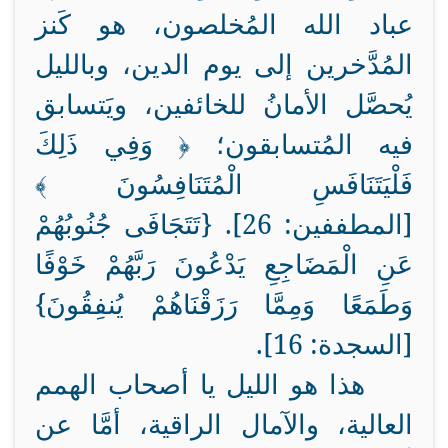
عباد الله المُخلصون، هو كَنز
المُدَّخرين إلى يوم الدين، وبالليل
يُحصَّل الأمانُ للخائفين، ويَتسابق
فيه المُتسابقون؛ ﴿ وَفِي ذَلِكَ
فَلْيَتَنَافَسِ الْمُتَنَافِسُونَ ﴾
[المطففين: 26]. {تَتَجَافَى جُنُوبُهُمْ
عَنِ الْمَضَاجِعِ يَدْعُونَ رَبَّهُمْ خَوْفًا
وَطَمَعًا وَمِمَّا رَزَقْنَاهُمْ يُنفِقُونَ}
[السجدة: 16].
هذا هو الليل يا أصحاب الهمم
العالية، والآمال الراقية، أمَّا عن