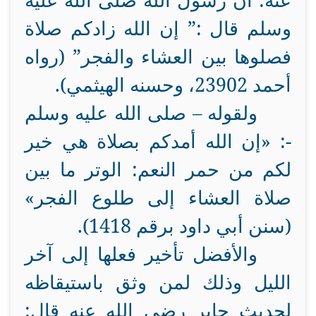
عنه: أن رسول الله صلى الله عليه
وسلم قال :” إن الله زادكم صلاة
فصلوها بين العشاء والفجر” (رواه
أحمد 23902، وحسنه الهيثمي).
ولقوله – صلى الله عليه وسلم
-: «إن الله أمدكم بصلاة هي خير
لكم من حمر النعم: الوتر ما بين
صلاة العشاء إلى طلوع الفجر»
(سنن أبي داود برقم 1418).
والأفضل تأخير فعلها إلى آخر
الليل وذلك لمن وثق باستيقاظه
لحديث جابر رضي الله عنه قال: