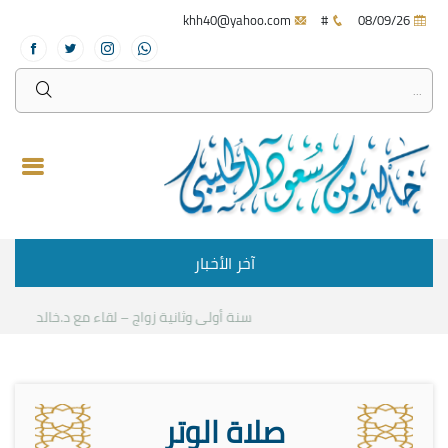
khh40@yahoo.com
#
08/09/26
آخر الأخبار
سنة أولى وثانية زواج – لقاء مع د.خالد الحليبي
ك
صلاة الوتر