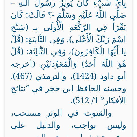
بِأَيِّ شَيْءٍ كَانَ يُوتِرُ رَسُولُ اللَّهِ –
صَلَّى اللَّهُ عَلَيْهِ وَسَلَّمَ -؟ قَالَتْ: كَانَ
يَقْرَأُ فِي الرَّكْعَةِ الْأُولَى بِـ (سَبِّحِ
اسْمَ رَبِّكَ الْأَعْلَى)، وَفِي الثَّانِيَةِ: (قُلْ
يَا أَيُّهَا الْكَافِرُونَ)، وَفِي الثَّالِثَة: (قُلْ
هُوَ اللَّهُ أَحَدٌ) وَالْمُعَوِّذَتَيْنِ (أخرجه
أبو داود (1424)، والترمذي (467).
وحسنه الحافظ ابن حجر في “نتائج
الأفكار” 1/ 512).
والقنوت في الوتر مستحب،
وليس بواجب، والدليل على