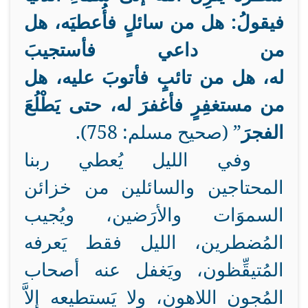
فيقولُ: هل من سائلٍ فأُعطيَه، هل
من داعي فأستجيبَ
له،
هل
من
تائبٍ
فأتوبَ عليه،
هل
من مستغفِرٍ فأغفرَ له، حتى يَطْلُعَ
الفجرَ
” (صحيح مسلم: 758).
وفي الليل يُعطي ربنا
المحتاجين والسائلين من خزائن
السموَات والأرَضين، ويُجيب
المُضطرين، الليل فقط يَعرفه
المُتيقِّظون، ويَغفل عنه أصحاب
المُجون اللاهون، ولا يَستطيعه إلاَّ