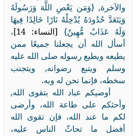
والآخرة, {
وَمَن يَعْصِ اللَّهَ وَرَسُولَهُ
وَيَتَعَدَّ حُدُودَهُ يُدْخِلْهُ نَارًا خَالِدًا فِيهَا
وَلَهُ عَذَابٌ مُّهِينٌ
}
[النساء: 14]
،
أسأل الله أن يجعلنا جميعًا ممن
يطيعه ويطيع رسوله صلى الله عليه
وسلم ويتبع رضوانه, ويتجنب
سخطه، فإنما نحن له وبه.
أوصيكم عباد الله بتقوى الله,
وأحثكم على طاعة الله، وأرضى
لكم ما عند الله، فإن تقوى الله
أفضل ما تحاثّ الناس عليه،