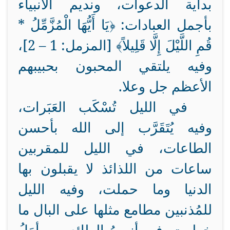
بداية الدعوات، ونديم الأنبياء
بأجمل العبادات: ﴿يَا أَيُّهَا الْمُزَّمِّلُ *
قُمِ اللَّيْلَ إِلَّا قَلِيلاً﴾ [المزمل: 1 – 2]،
وفيه يلتقي المحبون بحبيبهم
الأعظم جل وعلا.
في الليل تُسْكَب العَبَرات،
وفيه يُتَقَرَّب إلى الله بأحسن
الطاعات، في الليل للمقربين
ساعات من اللذائذ لا يقبلون بها
الدنيا وما حملت، وفيه الليل
للمُذنبين مطامع مثلها على البال ما