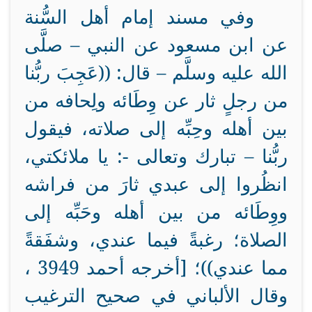
وفي مسند إمام أهل السُّنة
عن ابن مسعود عن النبي – صلَّى
الله عليه وسلَّم – قال: ((عَجِبَ ربُّنا
من رجلٍ ثار عن وِطَائه ولِحافه من
بين أهله وحِبِّه إلى صلاته، فيقول
ربُّنا – تبارك وتعالى -: يا ملائكتي،
انظُروا إلى عبدي ثارَ من فراشه
ووِطَائه من بين أهله وحَبِّه إلى
الصلاة؛ رغبةً فيما عندي، وشفَقةً
مما عندي))؛ [أخرجه أحمد 3949 ،
وقال الألباني في صحيح الترغيب