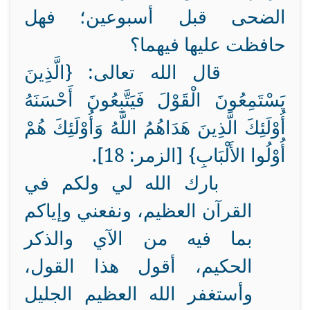
الضحى قبل أسبوعين؛ فهل
حافظت عليها فيهما؟
قال الله تعالى:
{الَّذِينَ
يَسْتَمِعُونَ الْقَوْلَ فَيَتَّبِعُونَ أَحْسَنَهُ
أُوْلَئِكَ الَّذِينَ هَدَاهُمُ اللَّهُ وَأُوْلَئِكَ هُمْ
أُوْلُوا الأَلْبَابِ} [الزمر: 18].
بارك الله لي ولكم في
القرآن العظيم، ونفعني وإياكم
بما فيه من الآي والذكر
الحكيم، أقول هذا القول،
وأستغفر الله العظيم الجليل