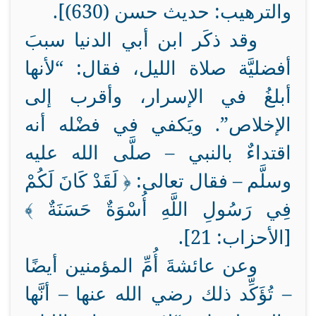
والترهيب: حديث حسن (630)].
وقد ذكَر ابن أبي الدنيا سببَ
أفضليَّة صلاة الليل، فقال: “لأنها
أبلغُ في الإسرار، وأقرب إلى
الإخلاص”. ويَكفي في فضْله أنه
اقتداءٌ بالنبي – صلَّى الله عليه
وسلَّم – فقال تعالى: ﴿ لَقَدْ كَانَ لَكُمْ
فِي رَسُولِ اللَّهِ أُسْوَةٌ حَسَنَةٌ ﴾
[الأحزاب: 21].
وعن عائشةَ أُمِّ المؤمنين أيضًا
– تُؤَكِّد ذلك رضي الله عنها – أنَّها