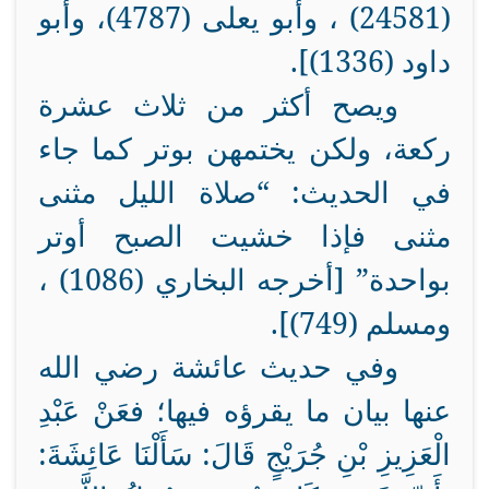
(24581) ، وأبو يعلى (4787)، وأبو
داود (1336)].
ويصح أكثر من ثلاث عشرة
ركعة، ولكن يختمهن بوتر كما جاء
في الحديث: “صلاة الليل مثنى
مثنى فإذا خشيت الصبح أوتر
بواحدة” [أخرجه البخاري (1086) ،
ومسلم (749)].
وفي حديث عائشة رضي الله
عنها بيان ما يقرؤه فيها؛ فعَنْ عَبْدِ
الْعَزِيزِ بْنِ جُرَيْجٍ قَالَ: سَأَلْنَا عَائِشَةَ: