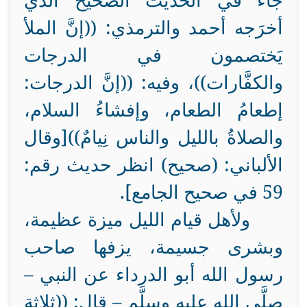
جاء في الحديث الصحيح الذي
أخرَجه أحمد والترمذي: ((إنَّ الملأ
يَختصمون في الدرجات
والكفَّارات))، وفيه: ((إنَّ الدرجات:
إطعامُ الطعام، وإفشاءُ السلام،
والصلاةُ بالليل والناس نِيامٌ))[وقال
الألباني: (صحيح) انظر حديث رقم:
59 في صحيح الجامع].
ولأهل قيام الليل ميزة عظيمة،
وبشرى جسيمة، يزفها صاحب
رسول الله أبو الدرداء عن النبي –
صلَّى الله عليه وسلَّم – قال: ((ثلاثة