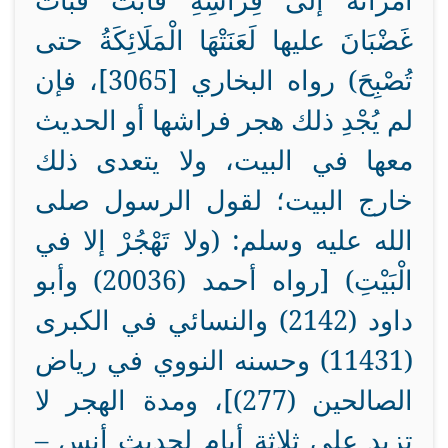
امْرَأَتَهُ إلى فِرَاشِهِ فَأَبَتْ فَبَاتَ
غَضْبَانَ عليها لَعَنَتْهَا الْمَلَائِكَةُ حتى
تُصْبِحَ) رواه البخاري [3065]، فإن
لم يُجْدِ ذلك هجر فراشها أو الحديث
معها في البيت، ولا يتعدى ذلك
خارج البيت؛ لقول الرسول صلى
الله عليه وسلم: (ولا تَهْجُرْ إلا في
الْبَيْتِ) [رواه أحمد (20036) وأبو
داود (2142) والنسائي في الكبرى
(11431) وحسنه النووي في رياض
الصالحين (277)]، ومدة الهجر لا
تزيد على ثلاثة أيام لحديث أنس –