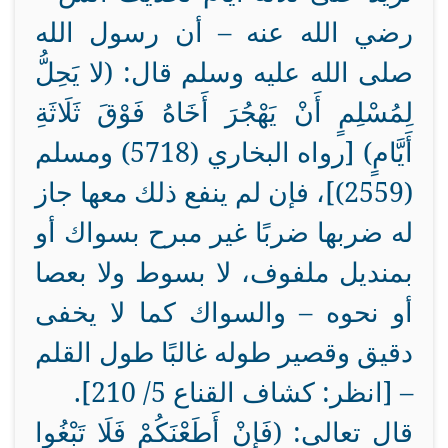
رضي الله عنه – أن رسول الله
صلى الله عليه وسلم قال: (لا يَحِلُّ
لِمُسْلِمٍ أَنْ يَهْجُرَ أَخَاهُ فَوْقَ ثَلَاثَةِ
أَيَّامٍ) [رواه البخاري (5718) ومسلم
(2559)]، فإن لم ينفع ذلك معها جاز
له ضربها ضربًا غير مبرح بسواك أو
بمنديل ملفوف، لا بسوط ولا بعصا
أو نحوه – والسواك كما لا يخفى
دقيق وقصير طوله غالبًا طول القلم
– [انظر: كشاف القناع 5/
210
].
قال تعالى: (فَإِنْ أَطَعْنَكُمْ فَلَا تَبْغُوا