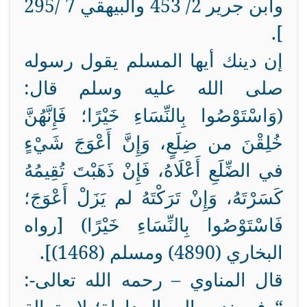
وابن جرير 2/ 453 والبيهقي 7 /295
].
إن دينك أيها المسلم يقول رسوله
صلى الله عليه وسلم قال:
(وَاسْتَوْصُوا بِالنِّسَاءِ خَيْرًا؛ فَإِنَّهُنَّ
خُلِقْنَ من ضِلَعٍ، وَإِنَّ أَعْوَجَ شَيْءٍ
في الضِّلَعِ أَعْلَاهُ، فَإِنْ ذَهَبْتَ تُقِيمُهُ
كَسَرْتَهُ، وَإِنْ تَرَكْتَهُ لم يَزَلْ أَعْوَجَ؛
فَاسْتَوْصُوا بِالنِّسَاءِ خَيْرًا) [رواه
البخاري (4890) ومسلم (1468)].
قال المناوي – رحمه الله تعالى-: