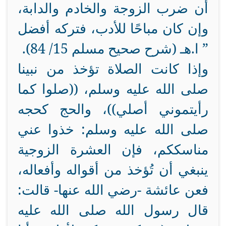
أن ضرب الزوجة والخادم والدابة،
وإن كان مباحًا للأدب، فتركه أفضل
” ا.هـ (شرح صحيح مسلم 15/
84)
.
وإذا كانت الصلاة تؤخذ من نبينا
صلى الله عليه وسلم، ((صلوا كما
رأيتموني أصلي))، والحج كحجه
صلى الله عليه وسلم: خذوا عني
مناسككم، فإن العشرة الزوجية
ينبغي أن تُؤخذ من أقواله وأفعاله،
فعن عائشة -رضي الله عنها- قالت:
قال رسول الله صلى الله عليه