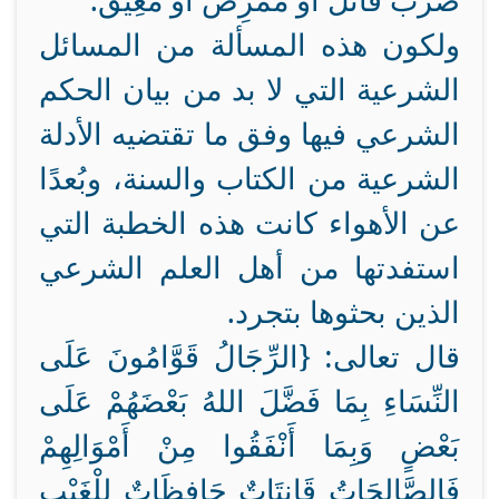
ضرب قاتل أو مُمْرِض أو مُعِيق.
ولكون هذه المسألة من المسائل
الشرعية التي لا بد من بيان الحكم
الشرعي فيها وفق ما تقتضيه الأدلة
الشرعية من الكتاب والسنة، وبُعدًا
عن الأهواء كانت هذه الخطبة التي
استفدتها من أهل العلم الشرعي
الذين بحثوها بتجرد.
قال تعالى: {الرِّجَالُ قَوَّامُونَ عَلَى
النِّسَاءِ بِمَا فَضَّلَ اللهُ بَعْضَهُمْ عَلَى
بَعْضٍ وَبِمَا أَنْفَقُوا مِنْ أَمْوَالِهِمْ
فَالصَّالِحَاتُ قَانِتَاتٌ حَافِظَاتٌ لِلْغَيْبِ