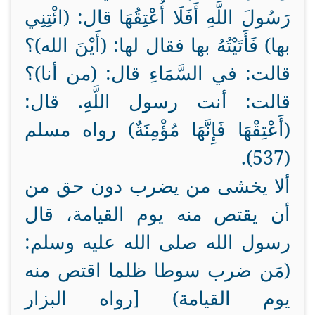
رَسُولَ اللَّهِ أَفَلَا أُعْتِقُهَا قال: (ائْتِنِي
بها) فَأَتَيْتُهُ بها فقال لها: (أَيْنَ الله)؟
قالت: في السَّمَاءِ قال: (من أنا)؟
قالت: أنت رسول اللَّهِ. قال:
(أَعْتِقْهَا فَإِنَّهَا مُؤْمِنَةٌ) رواه مسلم
(537).
ألا يخشى من يضرب دون حق من
أن يقتص منه يوم القيامة، قال
رسول الله صلى الله عليه وسلم:
(مَن ضرب سوطا ظلما اقتص منه
يوم القيامة) [رواه البزار