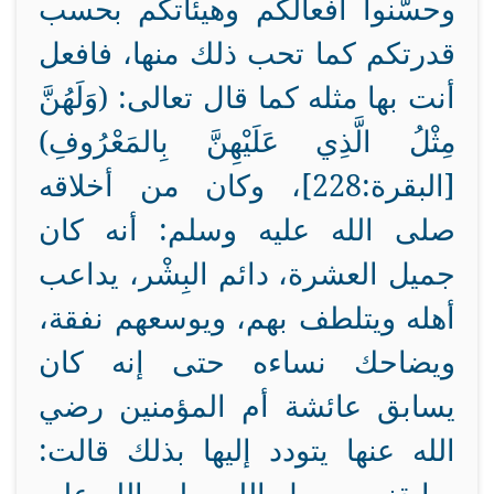
وحسّنوا أفعالكم وهيئاتكم بحسب
قدرتكم كما تحب ذلك منها، فافعل
أنت بها مثله كما قال تعالى: (وَلَهُنَّ
مِثْلُ الَّذِي عَلَيْهِنَّ بِالمَعْرُوفِ)
[البقرة:228]، وكان من أخلاقه
صلى الله عليه وسلم: أنه كان
جميل العشرة، دائم البِشْر، يداعب
أهله ويتلطف بهم، ويوسعهم نفقة،
ويضاحك نساءه حتى إنه كان
يسابق عائشة أم المؤمنين رضي
الله عنها يتودد إليها بذلك قالت: