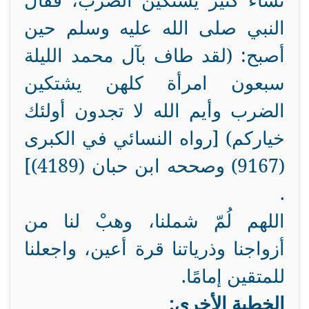
نساء كثير يشتكين الضرب، فقال
النبي صلى الله عليه وسلم حين
أصبح: (لقد طاف بآل محمد الليلة
سبعون امرأة كلهن يشتكين
الضرب وأيم الله لا تجدون أولئك
خياركم) [رواه النسائي في الكبرى
(9167) وصححه ابن حبان (4189)]
.
اللهم لُمّ شملنا، وهبْ لنا من
أزواجنا وذرياتنا قرة أعين، واجعلنا
للمتقين إمامًا.
الخطبة الأخرى: