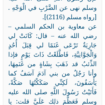
وسلم نهى عن الضَّرْبِ في الْوَجْهِ .
[رواه مسلم (2116)].
عن معاوية بن الحكم السلمي –
رضي الله عنه – قال: كَانَتْ لي
جَارِيَةٌ تَرْعَى غَنَمًا لي قِبَلَ أُحُدٍ
وَالْجَوَّانِيَّةِ، فَاطَّلَعْتُ ذَاتَ يَوْمٍ فإذا
الذِّئبُ قد ذَهَبَ بِشَاةٍ من غَنَمِهَا،
وأنا رَجُلٌ من بني آدَمَ آسَفُ كما
يَأْسَفُونَ، لَكِنِّي صَكَكْتُهَا صَكَّةً،
فَأَتَيْتُ رَسُولَ اللَّهِ صلى الله عليه
وسلم فَعَظَّمَ ذلك عَلَيَّ قلت: يا