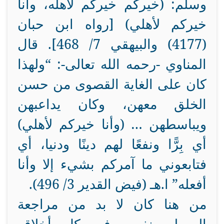
وسلم: (خيركم خيركم لأهله، وأنا
خيركم لأهلي) [رواه ابن حبان
(4177) والبيهقي 7/
468
]. قال
المناوي -رحمه الله تعالى-: “ولهذا
كان على الغاية القصوى من حسن
الخلق معهن، وكان يداعبهن
ويباسطهن … (وأنا خيركم لأهلي)
أي بِرًّا ونفعًا لهم دينًا ودنيا، أي
فتابعوني ما آمركم بشيء إلا وأنا
أفعله” ا.هـ (فيض القدير 3/
496)
.
من هنا كان لا بد من مراجعة