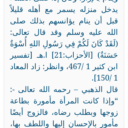
يدخل منزله يسمر مع أهله قليلاً
قبل أن ينام يؤانسهم بذلك صلى
الله عليه وسلم وقد قال تعالى:
(لَقَدْ كَانَ لَكُمْ فِي رَسُولِ اللهِ أُسْوَةٌ
حَسَنَةٌ) [الأحزاب:21] ا.هـ [تفسير
ابن كثير 1 /467، وانظر: زاد المعاد
1 /150].
قال الذهبي – رحمه الله تعالى -:
“وإذا كانت المرأة مأمورة بطاعة
زوجها وبطلب رضاه، فالزوج أيضًا
مأمور بالإحسان إليها واللطف بها،