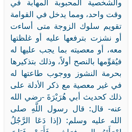
والشخصية المحبوبة المهابة في
وقت واحد، ومما يدخل في القوامة
تقويم سلوك الزوجة متى أساءت
أو نشزت بترفعها عليه أو غلظتها
معه، أو معصيته بما يجب عليها له
فيُقوِّمها بالنصح أولاً، وذلك بتذكيرها
بحرمة النشوز ووجوب طاعتها له
في غير معصية مع ذكر الأدلة على
ذلك كحديث أبي هُرَيْرَةَ -رضي الله
عنه- قال: قال رسول اللَّهِ صلى
الله عليه وسلم: (إذا دَعَا الرَّجُلُ