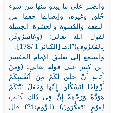
والصبر على ما يبدو منها من سوء
خُلق وغيره، وإيصالها حقها من
النفقة والكسوة والعشرة الجميلة
لقول الله تعالى: (وَعَاشِرُوهُنَّ
بِالمَعْرُوفِ)”ا.هـ [الكبائر 1 /178].
واستمع إلى تعليق الإمام المفسر
ابن كثير على قوله تعالى: (وَمِنْ
آَيَاتِهِ أَنْ خَلَقَ لَكُمْ مِنْ أَنْفُسِكُمْ
أَزْوَاجًا لِتَسْكُنُوا إِلَيْهَا وَجَعَلَ بَيْنَكُمْ
مَوَدَّةً وَرَحْمَةً إِنَّ فِي ذَلِكَ لَآَيَاتٍ
لِقَوْمٍ يَتَفَكَّرُونَ) (الرُّوم:21) قال