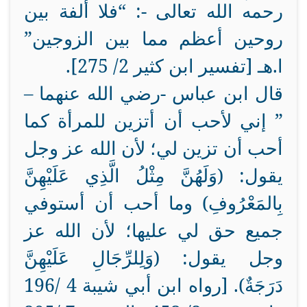
رحمه الله تعالى -: “فلا ألفة بين
روحين أعظم مما بين الزوجين”
ا.هـ [تفسير ابن كثير 2/ 275].
قال ابن عباس -رضي الله عنهما –
” إني لأحب أن أتزين للمرأة كما
أحب أن تزين لي؛ لأن الله عز وجل
يقول: (وَلَهُنَّ مِثْلُ الَّذِي عَلَيْهِنَّ
بِالمَعْرُوفِ) وما أحب أن أستوفي
جميع حق لي عليها؛ لأن الله عز
وجل يقول: (وَلِلرِّجَالِ عَلَيْهِنَّ
دَرَجَةٌ). [رواه ابن أبي شيبة 4 /196