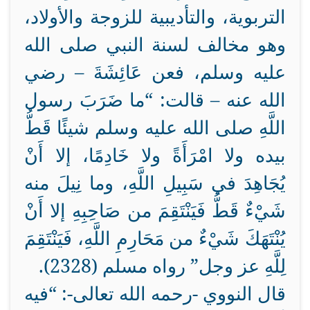
التربوية، والتأديبية للزوجة والأولاد،
وهو مخالف لسنة النبي صلى الله
عليه وسلم، فعن عَائِشَةَ – رضي
الله عنه – قالت: “ما ضَرَبَ رسول
اللَّهِ صلى الله عليه وسلم شيئًا قَطُّ
بيده ولا امْرَأَةً ولا خَادِمًا، إلا أَنْ
يُجَاهِدَ في سَبِيلِ اللَّهِ، وما نِيلَ منه
شَيْءٌ قَطُّ فَيَنْتَقِمَ من صَاحِبِهِ إلا أَنْ
يُنْتَهَكَ شَيْءٌ من مَحَارِمِ اللَّهِ، فَيَنْتَقِمَ
لِلَّهِ عز وجل” رواه مسلم (2328).
قال النووي -رحمه الله تعالى-: “فيه