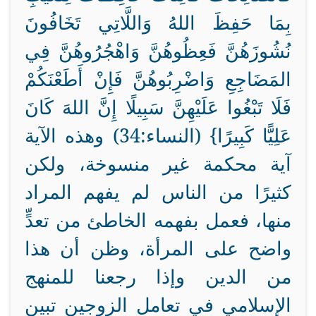
بِمَا حَفِظَ اللهُ وَاللَّاتِي تَخَافُونَ
نُشُوزَهُنَّ فَعِظُوهُنَّ وَاهْجُرُوهُنَّ فِي
المَضَاجِعِ وَاضْرِبُوهُنَّ فَإِنْ أَطَعْنَكُمْ
فَلَا تَبْغُوا عَلَيْهِنَّ سَبِيلًا إِنَّ اللهَ كَانَ
عَلِيًّا كَبِيرًا} (النساء:34) وهذه الآية
آية محكمة غير منسوخة، ولكن
كثيرًا من الناس لم يفهم المراد
منها، فعمل بفهمه الخاطئ من تعدٍّ
واضح على المرأة، وظن أن هذا
من الدين وإذا رجعنا للمنهج
الإسلامي في تعامل الزوجين تبين