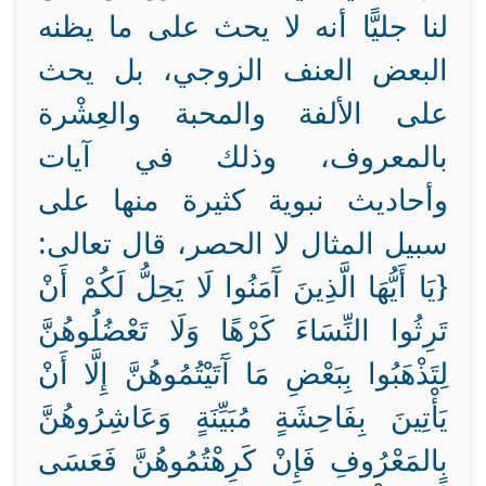
لنا جليًّا أنه لا يحث على ما يظنه
البعض العنف الزوجي، بل يحث
على الألفة والمحبة والعِشْرة
بالمعروف، وذلك في آيات
وأحاديث نبوية كثيرة منها على
سبيل المثال لا الحصر، قال تعالى:
{يَا أَيُّهَا الَّذِينَ آَمَنُوا لَا يَحِلُّ لَكُمْ أَنْ
تَرِثُوا النِّسَاءَ كَرْهًا وَلَا تَعْضُلُوهُنَّ
لِتَذْهَبُوا بِبَعْضِ مَا آَتَيْتُمُوهُنَّ إِلَّا أَنْ
يَأْتِينَ بِفَاحِشَةٍ مُبَيِّنَةٍ وَعَاشِرُوهُنَّ
بِالمَعْرُوفِ فَإِنْ كَرِهْتُمُوهُنَّ فَعَسَى