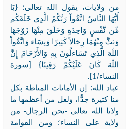
من ولايات، يقول الله تعالى:
{يَا
أَيُّهَا النَّاسُ اتَّقُواْ رَبَّكُمُ الَّذِي خَلَقَكُم
مِّن نَّفْسٍ وَاحِدَةٍ وَخَلَقَ مِنْهَا زَوْجَهَا
وَبَثَّ مِنْهُمَا رِجَالاً كَثِيرًا وَنِسَاء وَاتَّقُواْ
اللّهَ الَّذِي تَسَاءلُونَ بِهِ وَالأَرْحَامَ إِنَّ
اللّهَ كَانَ عَلَيْكُمْ رَقِيبًا} [سورة
النساء/1].
عباد الله: إن الأمانات المناطة بكل
منا كثيرة جدًّا، ولعل من أعظمها ما
ولانا الله تعالى -نحن الرجال- من
ولاية على النساء؛ ومن القوامة