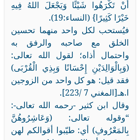
أَنْ تَكْرَهُوا شَيْئًا وَيَجْعَلَ اللهُ فِيهِ
خَيْرًا كَثِيرًا} (النساء:19).
فيُستحب لكل واحد منهما تحسين
الخلق مع صاحبه والرفق به
واحتمال أذاه؛ لقول الله تعالى:
(وَبِالْوَالِدَيْنِ إِحْسَانًا وَبِذِي الْقُرْبَى)
فقد قيل: هو كل واحد من الزوجين
ا.هـ[المغني 7 /223].
وقال ابن كثير -رحمه الله تعالى-:
“وقوله تعالى: (وَعَاشِرُوهُنَّ
بِالمَعْرُوفِ) أي: طيّبوا أقوالكم لهن