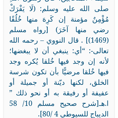
صلى الله عليه وسلم: (لَا يَفْرَكْ
مُؤْمِنٌ مؤمنة إن كَرِهَ منها خُلُقًا
رضي منها آخَرَ) [رواه مسلم
(1469)] . قال النووي – رحمه الله
تعالى-: “أي: ينبغي أن لا يبغضها؛
لأنه إن وجد فيها خُلقا يُكره وجد
فيها خُلقا مرضيًّا بأن تكون شرسة
الخلق، لكنها ديّنة أو جميلة أو
عفيفة أو رفيقة به أو نحو ذلك ”
ا.هـ[شرح صحيح مسلم 10/ 58
الديباج للسيوطي 4 /80].