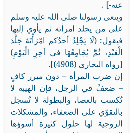
عنه-] .
وينعى رسولنا صلى الله عليه وسلم
على من يجلد امرأته ثم يأوي إليها
فيقول: (لَا يَجْلِدُ أحدُكم امْرَأَتَهُ جَلْدَ
الْعَبْدِ، ثُمَّ يُجَامِعُهَا في آخِرِ الْيَوْمِ)
[رواه البخاري (4908)].
إن ضرب المرأة – دون مبرر كافٍ
– ضعفٌ في الرجل، فإن الهيبة لا
تُكسب بالعصا، والبطولة لا تُسجل
بالتقوّي على الضعفاء، والمشكلات
الزوجية لها حلول كثيرة أسوؤها