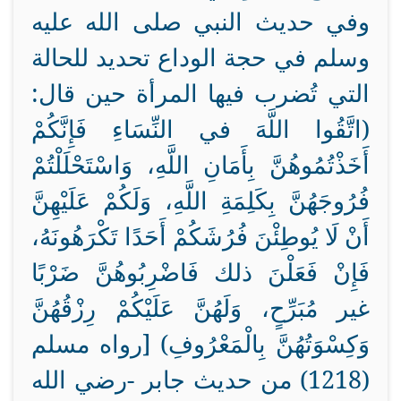
وفي حديث النبي صلى الله عليه
وسلم في حجة الوداع تحديد للحالة
التي تُضرب فيها المرأة حين قال:
(اتَّقُوا اللَّهَ في النِّسَاءِ فَإِنَّكُمْ
أَخَذْتُمُوهُنَّ بِأَمَانِ اللَّهِ، وَاسْتَحْلَلْتُمْ
فُرُوجَهُنَّ بِكَلِمَةِ اللَّهِ، وَلَكُمْ عَلَيْهِنَّ
أَنْ لَا يُوطِئْنَ فُرُشَكُمْ أَحَدًا تَكْرَهُونَهُ،
فَإِنْ فَعَلْنَ ذلك فَاضْرِبُوهُنَّ ضَرْبًا
غير مُبَرِّحٍ، وَلَهُنَّ عَلَيْكُمْ رِزْقُهُنَّ
وَكِسْوَتُهُنَّ بِالْمَعْرُوفِ) [رواه مسلم
(1218) من حديث جابر -رضي الله