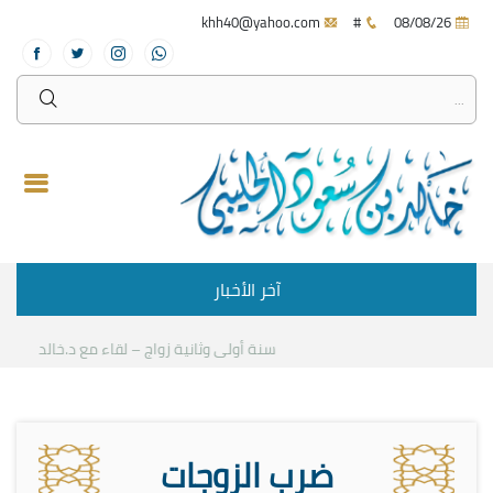
khh40@yahoo.com
#
08/08/26
آخر الأخبار
سنة أولى وثانية زواج – لقاء مع د.خالد الحليبي
كي
ضرب الزوجات