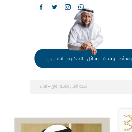
وسائط
برقيات
رسائل
المكتبة
اتصل بي
سنة أولى وثانية زواج – لقاء مع د.خالد الحليبي
كيف نس