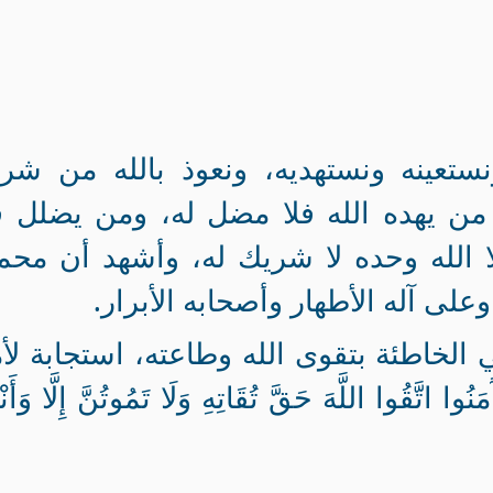
ستعينه ونستهديه، ونعوذ بالله من شر
 من يهده الله فلا مضل له، ومن يضلل ف
ا الله وحده لا شريك له، وأشهد أن محمد
على آله الأطهار وأصحابه الأبرار
.
الخاطئة بتقوى الله وطاعته، استجابة لأ
 اتَّقُوا اللَّهَ حَقَّ تُقَاتِهِ وَلَا تَمُوتُنَّ إِلَّا وَأَنْت