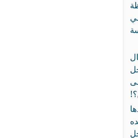
ظة
لي
ة
ل
ل
لى
؟!
ها
ده
خل