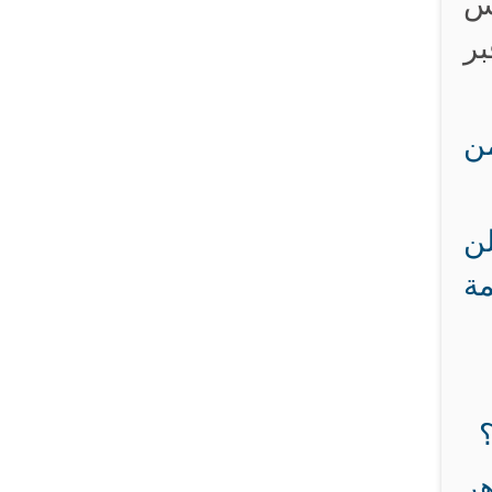
س
بر
من
لن
مة
هر