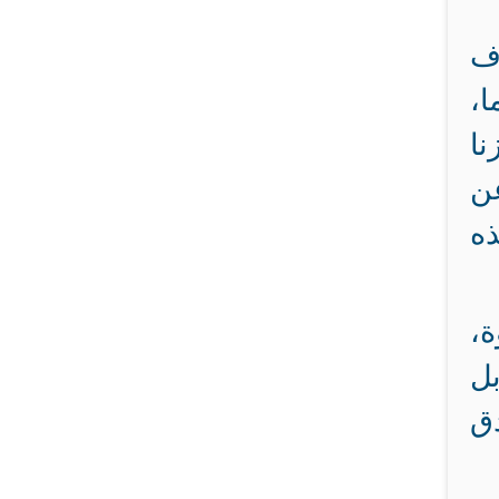
وف
ا،
نا
عن
ذه
ة،
بل
دق