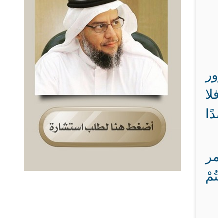
ور
لا
ًا
مر
ُمْ