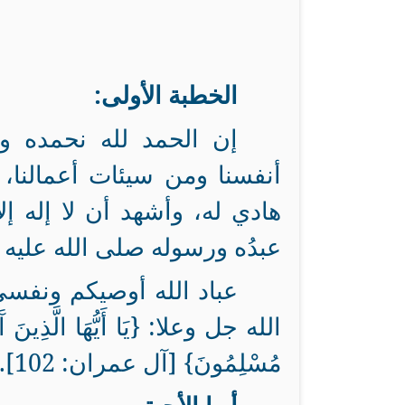
الخطبة الأولى:
إن الحمد لله نحمده ون
أنفسنا ومن سيئات أعمالنا،
هادي له، وأشهد أن لا إله إل
عبدُه ورسوله صلى الله عليه و
عباد الله أوصيكم ونفسي 
الله جل وعلا: {يَا أَيُّهَا الَّذِينَ آَمَنُوا
مُسْلِمُونَ} [آل عمران: 102].