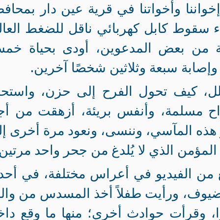
خواننا وأخواتنا في قرية عين دار بمحاف
 سقوط كابل كهربائي ناقل للضغط العا
ية من بعض المدعوين، أودى بحياة خمس
 وإصابة سبعة وثلاثين شخصًا آخرين.
لل، كيف تحول الفرح إلى حزن، واستحا
واح مسلمة، وأنفس بريئة، أزهقت من أج
 هذه المآسي، وننسى، ونعود مرة أخرى إ
 المؤمن الذي لا يُلدغ من جحر واحد مرتين
من الفيديو في أعراس مختلفة، في أحد
الضيوف، ورأيت طفلاً أخذ المسدس من وال
ا، وقرأت حوادث أخرى؛
منها ما وقع دا