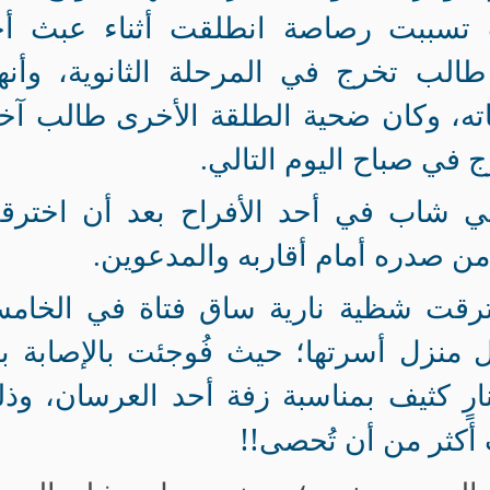
 تسببت رصاصة انطلقت أثناء عبث أح
الب تخرج في المرحلة الثانوية، وأنه
اته، وكان ضحية الطلقة الأخرى طالب آخ
 في صباح اليوم التالي
.
في شاب في أحد الأفراح بعد أن اخترق
 صدره أمام أقاربه والمدعوين
.
رقت شظية نارية ساق فتاة في الخامس
نزل أسرتها؛ حيث فُوجئت بالإصابة بع
 نارٍ كثيف بمناسبة زفة أحد العرسان، وذ
أكثر من أن تُحصى!!