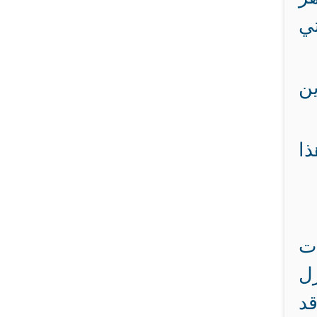
تي
ين
ا
ت
ل
قد