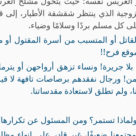
هو العريس نفسه؛ حيث يتحول مشلح العر
وجية الذي ينتظر شقشقة الأطيار، إلى ق
ى كل مسلم بردًا وسلامًا وضياء.
لقاتل أو المتسبب من أسرة المقتول أو 
وقع فرح!!
 بلا جريرة! ونساء تزهق أرواحهن أو يترم
ثمن! ورجال نفقدهم برصاصات تافهة لا قي
نا، ولم تطلق لاستعادة مقدساتنا.
ولماذا تستمر؟ ومن المسئول عن تكرارها؟
جتمعنا ضعيفًا، غير قادر على إنهاء مظا