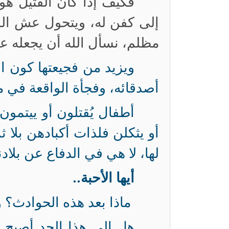
فكيف إذا كان القتيل 
إلى كفن له، ويتحول عش الز
مظلم، نسأل الله أن يجعله عل
ويزيد من فجيعتها كون ا
أصدقائه، وفجأة الواقعة في م
أطفال يُقتلون أو ييتمون
أو يثكلن فلذات أكبادهن بلا 
لها، لا هي في الدفاع عن بلاد
أيها الأحبة..
ماذا بعد هذه الحوادث؟ 
هل إلى هذا الحد أصبح م