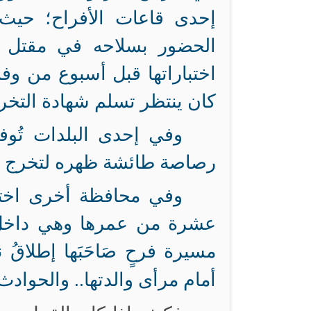
إحدى قاعات الأفراح؛ حيث
الحضور بسلاحه في مقتل ط
اختباراتها قبل أسبوع من وف
كان ينتظر تسلم شهادة التخرج
وفي إحدى البلدات تُو
رصاصة طائشة ظهره لتخرج من
وفي محافظة أخرى اخت
عشرة من عمرها وهي داخل م
مسيرة فرحٍ صَاحَبَها إطلاقُ
والحوادث 
أمام مرأى والدتها..