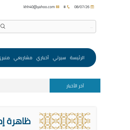
khh40@yahoo.com
#
08/07/26
الرئيسة
سيرتي
أخباري
مشاريعي
منبر
آخر الأخبار
ظاهرة إط