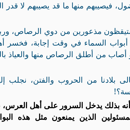
، فيصيبهم منها ما قد يصيبهم لا قدر ال
ستيقظون مذعورين من دوي الرصاص، ورب
ها أبواب السماء في وقت إجابة، فخسر أ
 أصاب من أطلق الرصاص منها والعياذ بال
الى بلادنا من الحروب والفتن، نجلب إلي
سة؟!
نه بذلك يدخل السرور على أهل العرس، 
لمسئولين الذين يمنعون مثل هذه البوا