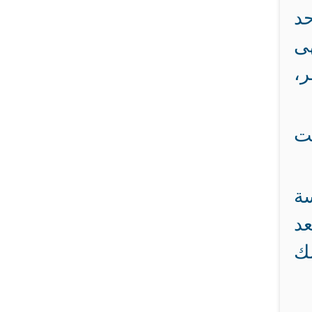
د
ى
ر،
ت
ة
د
لك