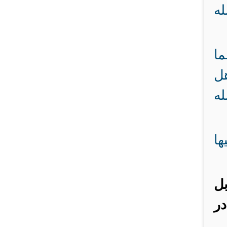
له
ما
هل
له
ها
بل
در