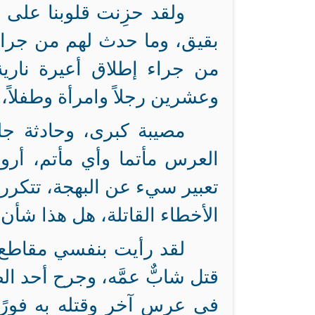
ولقد حزِنت قلوبنا على إ
بقيق، وما حدث لهم من جراء
من جراء إطلاق أعيرة نار
وعشرين رجلاً وامرأة وطفلاً،
مصيبة كبرى، وحادثة ج
العرس مأتما وأي مأتم، أر
تعبير سيء عن البهجة، تتكرر
الأخطاء القاتلة، هل هذا شأن
لقد رأيت بنفسي مقاطع 
قتل شابٌّ عمَّه، وجرح أحد 
في عرس آخر وقتله به فورً