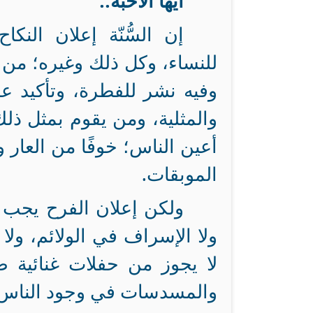
أيها الأحبة..
إن السُّنّة إعلان النك
للنساء، وكل ذلك وغيره؛ من 
وفيه نشر للفطرة، وتأكيد ع
والمثلية، ومن يقوم بمثل ذلك
أعين الناس؛ خوفًا من العار 
الموبقات.
ولكن إعلان الفرح يجب أ
ولا الإسراف في الولائم، ولا 
لا يجوز من حفلات غنائية ص
والمسدسات في وجود الناس دو