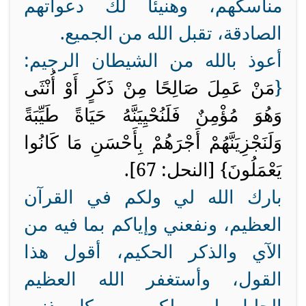
مناسكهم، وهنيئًا لك دعواتهم
الصادقة، تقبل الله من الجميع.
أعوذ بالله من الشيطان الرجيم:
{
مَنْ عَمِلَ صَالِحًا مِنْ ذَكَرٍ أَوْ أُنْثَى
وَهُوَ مُؤْمِنٌ فَلَنُحْيِيَنَّهُ حَيَاةً طَيِّبَةً
وَلَنَجْزِيَنَّهُمْ أَجْرَهُمْ بِأَحْسَنِ مَا كَانُوا
يَعْمَلُونَ} [النحل: 67].
بارك الله لي ولكم في القرآن
العظيم، ونفعني وإياكم بما فيه من
الآي والذكر الحكيم، أقول هذا
القول، وأستغفر الله العظيم