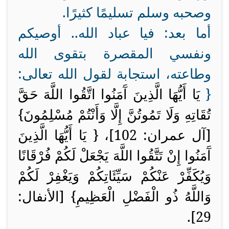
وصحبه وسلم تسليمًا كثيرًا.
أما بعد: فيا عباد الله.. أوصيكم
ونفسي المقصرة بتقوى الله
وطاعته، استجابة لقول الله تعالى:
{
يَا أَيُّهَا الَّذِينَ آَمَنُوا اتَّقُوا اللَّهَ حَقَّ
تُقَاتِهِ وَلَا تَمُوتُنَّ إِلَّا وَأَنْتُمْ مُسْلِمُونَ}
[آل عمران: 102]، {
يَا أَيُّهَا الَّذِينَ
آَمَنُوا إِنْ تَتَّقُوا اللَّهَ يَجْعَلْ لَكُمْ فُرْقَانًا
وَيُكَفِّرْ عَنْكُمْ سَيِّئَاتِكُمْ وَيَغْفِرْ لَكُمْ
وَاللَّهُ ذُو الْفَضْلِ الْعَظِيمِ} [الأنفال:
29].