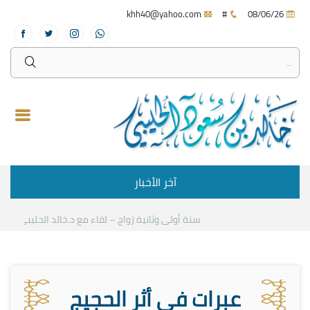
khh40@yahoo.com
#
08/06/26
آخر الأخبار
سنة أولى وثانية زواج – لقاء مع د.خالد الحليبي
كيف نست
عبرات في أثر الحجيج