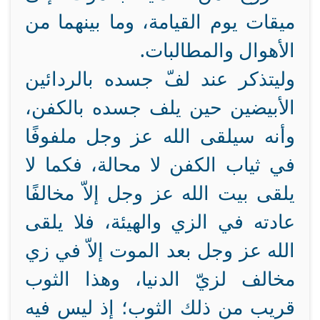
ميقات يوم القيامة، وما بينهما من
الأهوال والمطالبات.
وليتذكر عند لفّ جسده بالردائين
الأبيضين حين يلف جسده بالكفن،
وأنه سيلقى الله عز وجل ملفوفًا
في ثياب الكفن لا محالة، فكما لا
يلقى بيت الله عز وجل إلاّ مخالفًا
عادته في الزي والهيئة، فلا يلقى
الله عز وجل بعد الموت إلاّ في زي
مخالف لزيّ الدنيا، وهذا الثوب
قريب من ذلك الثوب؛ إذ ليس فيه