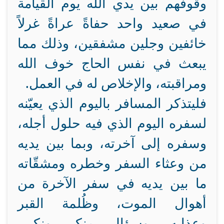
وقوفهم بين يدي الله يوم القيامة
في صعيد واحد حفاةً عراةً غرلاً
خائفين وجلين مشفقين، وذلك مما
يبعث في نفس الحاج خوف الله
ومراقبته، والإخلاص له في العمل.
فليتذكر المسافر باليوم الذي يعيّنه
لسفره اليوم الذي فيه حلول أجله،
وسفره إلى آخرته، وبما بين يديه
من وعثاء السفر وخطره ومشقّاته
ما بين يديه في سفر الآخرة من
أهوال الموت، وظُلمة القبر
وعذابه، وسؤال منكر ونكير،