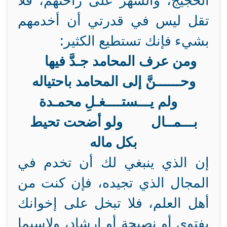
الحجيج، والسهر على راحتهم، فلا
تقل ليس في قدرتي أن أخدمهم
بشيء فإنك تستطيع الكثير:
ومن عرف المحامد جـدَّ فيها
وحــــــنَّ إلى المحامد باحتياله
ولم يـــستــــغـلِ محمـدة
بـــمــال ولو أضحت تحيط
بكل ماله
إن الذي ينبغي لك أن تخدم في
المجال الذي تجيده، فإن كنت من
أهل العلم، فلا تبخل على إخوانك
بفتوى أو نصيحة أو إرشاد، ولاسيما