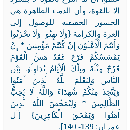
إلا بالقوة، وأن الدماء الطاهرة هي
الجسور الحقيقية للوصول إلى
العزة والكرامة {وَلَا تَهِنُوا وَلَا تَحْزَنُوا
وَأَنْتُمُ الْأَعْلَوْنَ إِنْ كُنْتُمْ مُؤْمِنِينَ * إِنْ
يَمْسَسْكُمْ قَرْحٌ فَقَدْ مَسَّ الْقَوْمَ
قَرْحٌ مِثْلُهُ وَتِلْكَ الْأَيَّامُ نُدَاوِلُهَا بَيْنَ
النَّاسِ وَلِيَعْلَمَ اللَّهُ الَّذِينَ آَمَنُوا
وَيَتَّخِذَ مِنْكُمْ شُهَدَاءَ وَاللَّهُ لَا يُحِبُّ
الظَّالِمِينَ * وَلِيُمَحِّصَ اللَّهُ الَّذِينَ
آَمَنُوا وَيَمْحَقَ الْكَافِرِينَ} [آل
عمران: 139- 140].