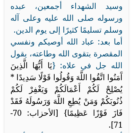
وسيد الشهداء أجمعين، عبده
ورسوله صلى الله عليه وعلى آله
وسلم تسليمًا كثيرًا إلى يوم الدين.
أما بعد: عباد الله أوصيكم ونفسي
المقصرة بتقوى الله وطاعته، يقول
الله جل في علاه: {
يَا أَيُّهَا الَّذِينَ
آَمَنُوا اتَّقُوا اللَّهَ وَقُولُوا قَوْلًا سَدِيدًا *
يُصْلِحْ لَكُمْ أَعْمَالَكُمْ وَيَغْفِرْ لَكُمْ
ذُنُوبَكُمْ وَمَنْ يُطِعِ اللَّهَ وَرَسُولَهُ فَقَدْ
فَازَ فَوْزًا عَظِيمًا} [الأحزاب: 70-
71].