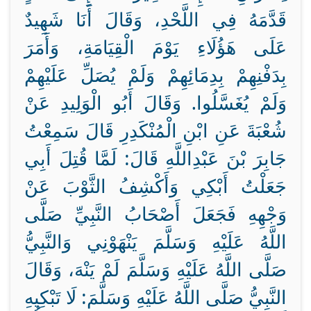
قَدَّمَهُ فِي اللَّحْدِ، وَقَالَ أَنَا شَهِيدٌ
عَلَى هَؤُلَاءِ يَوْمَ الْقِيَامَةِ، وَأَمَرَ
بِدَفْنِهِمْ بِدِمَائِهِمْ وَلَمْ يُصَلِّ عَلَيْهِمْ
وَلَمْ يُغَسَّلُوا. وَقَالَ أَبُو الْوَلِيدِ عَنْ
شُعْبَةَ عَنِ ابْنِ الْمُنْكَدِرِ قَالَ سَمِعْتُ
جَابِرَ بْنَ عَبْدِاللَّهِ قَالَ: لَمَّا قُتِلَ أَبِي
جَعَلْتُ أَبْكِي وَأَكْشِفُ الثَّوْبَ عَنْ
وَجْهِهِ فَجَعَلَ أَصْحَابُ النَّبِيِّ صَلَّى
اللَّهُ عَلَيْهِ وَسَلَّمَ يَنْهَوْنِي وَالنَّبِيُّ
صَلَّى اللَّهُ عَلَيْهِ وَسَلَّمَ لَمْ يَنْهَ، وَقَالَ
النَّبِيُّ صَلَّى اللَّهُ عَلَيْهِ وَسَلَّمَ: لَا تَبْكِيهِ