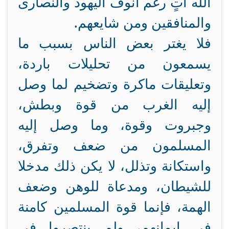
الله آتٍ رغم أنوف اليهود والنصارى
والمنافقين ومن شايعهم.
فلا يغتر بعض الناس بسبب ما
يسمعون من تحليلات باردة،
وتعليقات ماكرة وتضخيم لما وصل
إليه الغرب من قوة وبطش،
وجبروت وقوة، وما وصل إليه
المسلمون من ضعف وتفرق،
واستكانة وتذلل، لا يكن ذلك مدخلا
للشيطان، ومدعاة للوهن وضعف
الهمة، فإنما قوة المسلمين كامنة
في إيمانهم، ولم ينتصروا في