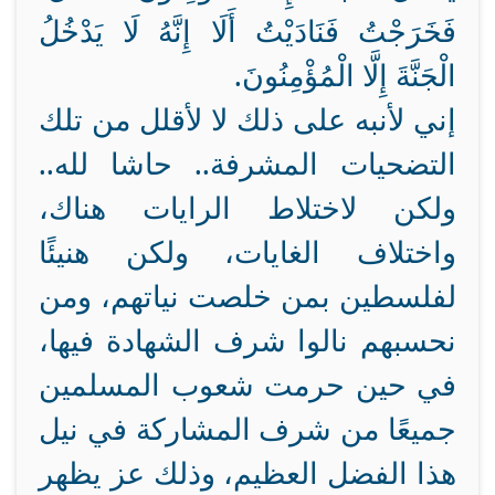
فَخَرَجْتُ فَنَادَيْتُ أَلَا إِنَّهُ لَا يَدْخُلُ
الْجَنَّةَ إِلَّا الْمُؤْمِنُونَ.
إني لأنبه على ذلك لا لأقلل من تلك
التضحيات المشرفة.. حاشا لله..
ولكن لاختلاط الرايات هناك،
واختلاف الغايات، ولكن هنيئًا
لفلسطين بمن خلصت نياتهم، ومن
نحسبهم نالوا شرف الشهادة فيها،
في حين حرمت شعوب المسلمين
جميعًا من شرف المشاركة في نيل
هذا الفضل العظيم، وذلك عز يظهر