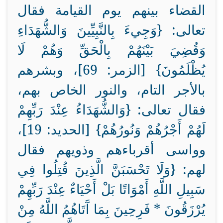
القضاء بينهم يوم القيامة فقال
تعالى: {وَجِيءَ بِالنَّبِيِّينَ وَالشُّهَدَاءِ
وَقُضِيَ بَيْنَهُمْ بِالْحَقِّ وَهُمْ لَا
يُظْلَمُونَ} [الزمر: 69]، وبشرهم
بالأجر التام، والنور الخاص بهم،
فقال تعالى: {وَالشُّهَدَاءُ عِنْدَ رَبِّهِمْ
لَهُمْ أَجْرُهُمْ وَنُورُهُمْ} [الحديد: 19]،
وواسى أقرباءهم وذويهم فقال
لهم: {وَلَا تَحْسَبَنَّ الَّذِينَ قُتِلُوا فِي
سَبِيلِ اللَّهِ أَمْوَاتًا بَلْ أَحْيَاءٌ عِنْدَ رَبِّهِمْ
يُرْزَقُونَ * فَرِحِينَ بِمَا آَتَاهُمُ اللَّهُ مِنْ