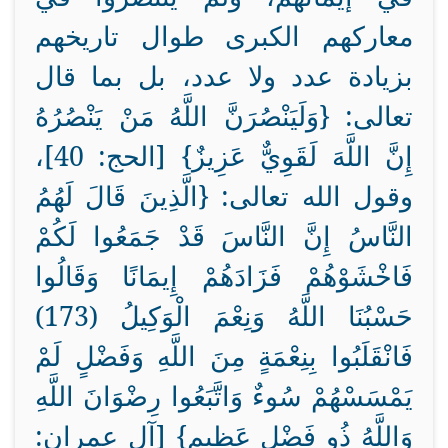
معاركهم الكبرى طوال تاريخهم
بزيادة عدد ولا عدد، بل بما قال
تعالى: {وَلَيَنْصُرَنَّ اللَّهُ مَنْ يَنْصُرُهُ
إِنَّ اللَّهَ لَقَوِيٌّ عَزِيزٌ} [الحج: 40]،
وقول الله تعالى: {الَّذِينَ قَالَ لَهُمُ
النَّاسُ إِنَّ النَّاسَ قَدْ جَمَعُوا لَكُمْ
فَاخْشَوْهُمْ فَزَادَهُمْ إِيمَانًا وَقَالُوا
حَسْبُنَا اللَّهُ وَنِعْمَ الْوَكِيلُ (173)
فَانْقَلَبُوا بِنِعْمَةٍ مِنَ اللَّهِ وَفَضْلٍ لَمْ
يَمْسَسْهُمْ سُوءٌ وَاتَّبَعُوا رِضْوَانَ اللَّهِ
وَاللَّهُ ذُو فَضْلٍ عَظِيمٍ} [آل عمران: