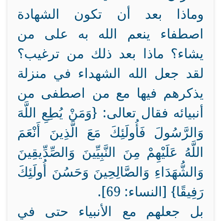
وماذا بعد أن تكون الشهادة
اصطفاء ينعم الله به على من
يشاء؟ ماذا بعد ذلك من ترغيب؟
لقد جعل الله الشهداء في منزلة
يذكرهم فيها مع من اصطفى من
أنبيائه فقال تعالى: {وَمَنْ يُطِعِ اللَّهَ
وَالرَّسُولَ فَأُولَئِكَ مَعَ الَّذِينَ أَنْعَمَ
اللَّهُ عَلَيْهِمْ مِنَ النَّبِيِّينَ وَالصِّدِّيقِينَ
وَالشُّهَدَاءِ وَالصَّالِحِينَ وَحَسُنَ أُولَئِكَ
رَفِيقًا} [النساء: 69].
بل جعلهم مع الأنبياء حتى في