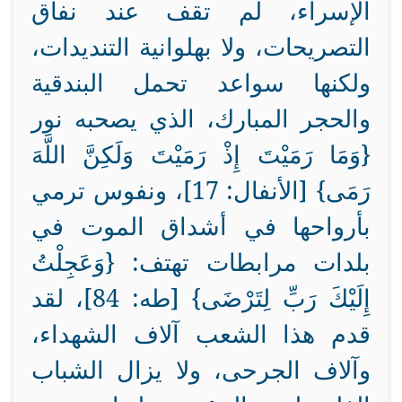
الإسراء، لم تقف عند نفاق
التصريحات، ولا بهلوانية التنديدات،
ولكنها سواعد تحمل البندقية
والحجر المبارك، الذي يصحبه نور
{وَمَا رَمَيْتَ إِذْ رَمَيْتَ وَلَكِنَّ اللَّهَ
رَمَى} [الأنفال: 17]، ونفوس ترمي
بأرواحها في أشداق الموت في
بلدات مرابطات تهتف: {وَعَجِلْتُ
إِلَيْكَ رَبِّ لِتَرْضَى} [طه: 84]، لقد
قدم هذا الشعب آلاف الشهداء،
وآلاف الجرحى، ولا يزال الشباب