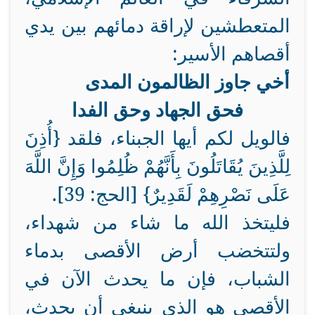
المتعطشين لإراقة دمائهم بين يدي
أقصاهم الأسير:
أخي جاوز الظالمون المدى
فحق الجهاد وحق الفدا
فالويل لكم أيها الجبناء، فلقد {أُذِنَ
لِلَّذِينَ يُقَاتَلُونَ بِأَنَّهُمْ ظُلِمُوا وَإِنَّ اللَّهَ
عَلَى نَصْرِهِمْ لَقَدِيرٌ} [الحج: 39].
فليتخذ الله ما شاء من شهداء،
ولتتخضب أرض الأقصى بدماء
الشباب، فإن ما يحدث الآن في
الأقصى هو الذي ينبغي أن يحدث،