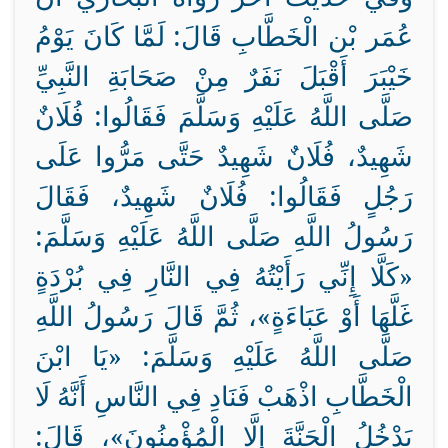
عُمَر بْن الْخَطَّابِ قَالَ: لَمَّا كَانَ يَوْمُ
خَيْبَرَ أَقْبَلَ نَفَرٌ مِنْ صَحَابَةِ النَّبِيِّ
صَلَّى اللَّهُ عَلَيْهِ وَسَلَّمَ فَقَالُوا: فُلَانٌ
شَهِيدٌ، فُلَانٌ شَهِيدٌ حَتَّى مَرُّوا عَلَى
رَجُلٍ فَقَالُوا: فُلَانٌ شَهِيدٌ، فَقَالَ
رَسُولُ اللَّهِ صَلَّى اللَّهُ عَلَيْهِ وَسَلَّمَ:
«كَلَّا إِنِّي رَأَيْتُهُ فِي النَّارِ فِي بُرْدَةٍ
غَلَّهَا أَوْ عَبَاءَةٍ»، ثُمَّ قَالَ رَسُولُ اللَّهِ
صَلَّى اللَّهُ عَلَيْهِ وَسَلَّمَ: «يَا ابْنَ
الْخَطَّابِ اذْهَبْ فَنَادِ فِي النَّاسِ أَنَّهُ لَا
يَدْخُلُ الْجَنَّةَ إِلَّا الْمُؤْمِنُونَ»، قَالَ: