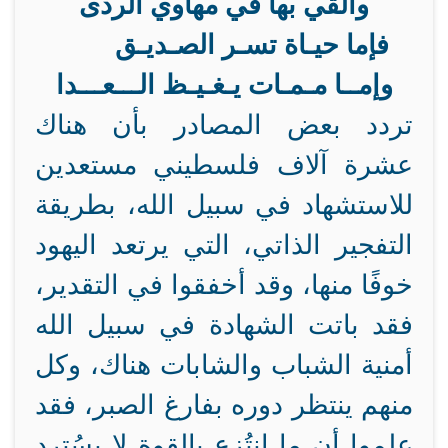
وألقي بها في مهاوي الردى
فإما حيـاة تسـر الصـديـق
وإمــا مـمـات يـغـيـظ الـــعـــدا
تردد بعض المصادر بأن هناك
عشرة آلاف فلسطيني مستعدين
للاستشهاد في سبيل الله، بطريقة
التفجير الذاتي، التي يرتعد اليهود
خوفًا منها، وقد أخفقوا في التقدير،
فقد باتت الشهادة في سبيل الله
أمنية الشباب والشابات هناك، وكل
منهم ينتظر دوره بفارغ الصبر، فقد
علموا أن ما انتُزع بالقوة لا يسُترد