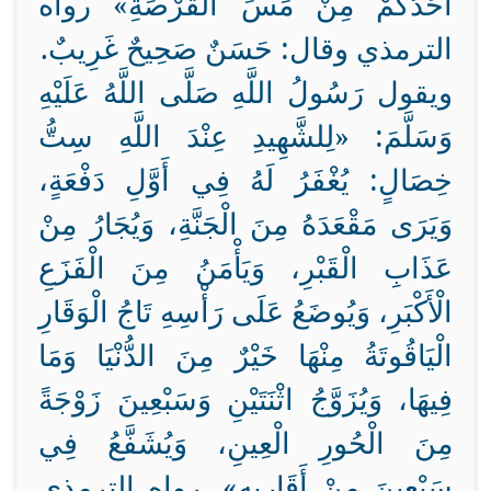
أَحَدُكُمْ مِنْ مَسِّ الْقَرْصَةِ» رواه
الترمذي وقال: حَسَنٌ صَحِيحٌ غَرِيبٌ.
ويقول رَسُولُ اللَّهِ صَلَّى اللَّهُ عَلَيْهِ
وَسَلَّمَ: «لِلشَّهِيدِ عِنْدَ اللَّهِ سِتُّ
خِصَالٍ: يُغْفَرُ لَهُ فِي أَوَّلِ دَفْعَةٍ،
وَيَرَى مَقْعَدَهُ مِنَ الْجَنَّةِ، وَيُجَارُ مِنْ
عَذَابِ الْقَبْرِ، وَيَأْمَنُ مِنَ الْفَزَعِ
الْأَكْبَرِ، وَيُوضَعُ عَلَى رَأْسِهِ تَاجُ الْوَقَارِ
الْيَاقُوتَةُ مِنْهَا خَيْرٌ مِنَ الدُّنْيَا وَمَا
فِيهَا، وَيُزَوَّجُ اثْنَتَيْنِ وَسَبْعِينَ زَوْجَةً
مِنَ الْحُورِ الْعِينِ، وَيُشَفَّعُ فِي
سَبْعِينَ مِنْ أَقَارِبِهِ». رواه الترمذي