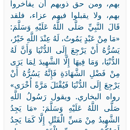
بهم، ومن حق ذويهم أن يفاخروا
بهم، ولا يقبلوا فيهم عزاء، فلقد
قَالَ النَّبِيِّ صَلَّى اللَّهُ عَلَيْهِ وَسَلَّمَ:
«مَا مِنْ عَبْدٍ يَمُوتُ، لَهُ عِنْدَ اللَّهِ خَيْرٌ،
يَسُرُّهُ أَنْ يَرْجِعَ إِلَى الدُّنْيَا وَأَنَّ لَهُ
الدُّنْيَا، وَمَا فِيهَا إِلَّا الشَّهِيدَ لِمَا يَرَى
مِنْ فَضْلِ الشَّهَادَةِ فَإِنَّهُ يَسُرُّهُ أَنْ
يَرْجِعَ إِلَى الدُّنْيَا فَيُقْتَلَ مَرَّةً أُخْرَى»
رواه البخاري. ويقول رَسُولُ اللَّهِ
صَلَّى اللَّهُ عَلَيْهِ وَسَلَّمَ: «مَا يَجِدُ
الشَّهِيدُ مِنْ مَسِّ الْقَتْلِ إِلَّا كَمَا يَجِدُ