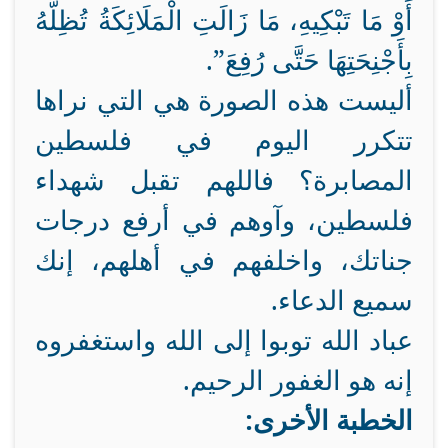
أَوْ مَا تَبْكِيهِ، مَا زَالَتِ الْمَلَائِكَةُ تُظِلُّهُ
بِأَجْنِحَتِهَا حَتَّى رُفِعَ”.
أليست هذه الصورة هي التي نراها
تتكرر اليوم في فلسطين
المصابرة؟ فاللهم تقبل شهداء
فلسطين، وآوهم في أرفع درجات
جناتك، واخلفهم في أهلهم، إنك
سميع الدعاء.
عباد الله توبوا إلى الله واستغفروه
إنه هو الغفور الرحيم.
الخطبة الأخرى: