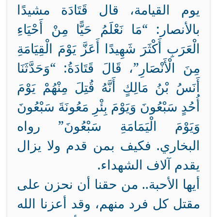
يوم القيامة، قال قَتَادَة مشيدًا
بالأنصار: “مَا نَعْلَمُ حَيًّا مِنْ أَحْيَاءِ
الْعَرَبِ أَكْثَرَ شَهِيدًا أَعَزَّ يَوْمَ الْقِيَامَةِ
مِنَ الْأَنْصَارِ”، قَالَ قَتَادَةُ: “وَحَدَّثَنَا
أَنَسُ بْنُ مَالِكٍ أَنَّهُ قُتِلَ مِنْهُمْ يَوْمَ
أُحُدٍ سَبْعُونَ وَيَوْمَ بِئْرِ مَعُونَةَ سَبْعُونَ
وَيَوْمَ الْيَمَامَةِ سَبْعُونَ” رواه
البخاري. فكيف بمن قدم ولا يزال
يقدم آلاف الشهداء.
أيها الأحبة.. من حقنا أن نحزن على
مقتل كل فرد منهم، وقد أعزنا الله