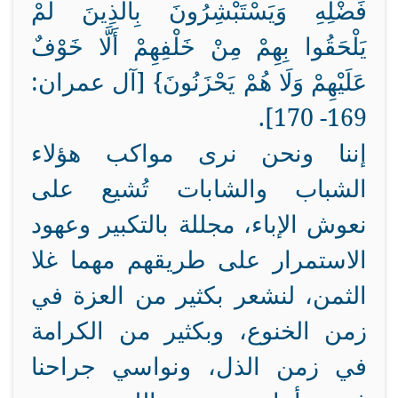
فَضْلِهِ وَيَسْتَبْشِرُونَ بِالَّذِينَ لَمْ
يَلْحَقُوا بِهِمْ مِنْ خَلْفِهِمْ أَلَّا خَوْفٌ
عَلَيْهِمْ وَلَا هُمْ يَحْزَنُونَ} [آل عمران:
169- 170].
إننا ونحن نرى مواكب هؤلاء
الشباب والشابات تُشيع على
نعوش الإباء، مجللة بالتكبير وعهود
الاستمرار على طريقهم مهما غلا
الثمن، لنشعر بكثير من العزة في
زمن الخنوع، وبكثير من الكرامة
في زمن الذل، ونواسي جراحنا