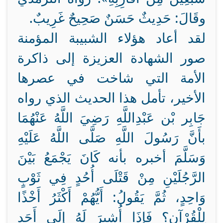
وقَالَ: حَدِيثٌ حَسَنٌ صَحِيحٌ غَرِيبٌ.
لقد أعاد هؤلاء الشبيبة المؤمنة
صور الشهادة العزيزة إلى ذاكرة
الأمة التي شاخت في عصرها
الأخير، تأمل هذا الحديث الذي رواه
جَابِر بْن عَبْدِاللَّهِ رَضِيَ اللَّهُ عَنْهُمَا
بأَنَّ رَسُولَ اللَّهِ صَلَّى اللَّهُ عَلَيْهِ
وَسَلَّمَ أخبره بأنه كَانَ يَجْمَعُ بَيْنَ
الرَّجُلَيْنِ مِنْ قَتْلَى أُحُدٍ فِي ثَوْبٍ
وَاحِدٍ، ثُمَّ يَقُولُ: أَيُّهُمْ أَكْثَرُ أَخْذًا
لِلْقُرْآنِ؟ فَإِذَا أُشِيرَ لَهُ إِلَى أَحَدٍ