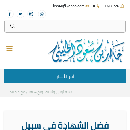
khh40@yahoo.com
#
08/08/26
آخر الأخبار
سنة أولى وثانية زواج – لقاء مع د.خالد الحليبي
ك
فضل الشهادة في سبيل