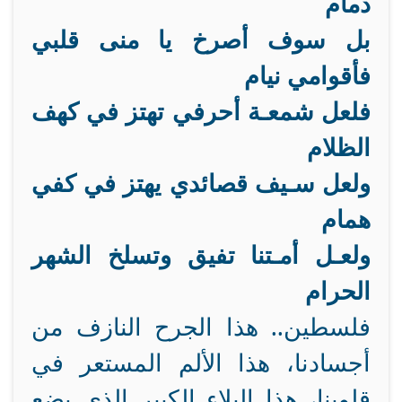
ذمام
بل سوف أصرخ يا منى قلبي
فأقوامي نيام
فلعل شمعـة أحرفي تهتز في كهف
الظلام
ولعل سـيف قصائدي يهتز في كفي
همام
ولعـل أمـتنا تفيق وتسلخ الشهر
الحرام
فلسطين.. هذا الجرح النازف من
أجسادنا، هذا الألم المستعر في
قلوبنا، هذا البلاء الكبير الذي يضع