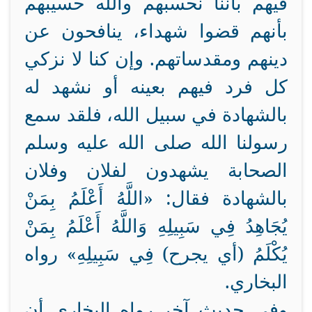
فيهم بأننا نحسبهم والله حسيبهم
بأنهم قضوا شهداء، ينافحون عن
دينهم ومقدساتهم. وإن كنا لا نزكي
كل فرد فيهم بعينه أو نشهد له
بالشهادة في سبيل الله، فلقد سمع
رسولنا الله صلى الله عليه وسلم
الصحابة يشهدون لفلان وفلان
بالشهادة فقال: «اللَّهُ أَعْلَمُ بِمَنْ
يُجَاهِدُ فِي سَبِيلِهِ وَاللَّهُ أَعْلَمُ بِمَنْ
يُكْلَمُ (أي يجرح) فِي سَبِيلِهِ» رواه
البخاري.
وفي حديث آخر رواه البخاري أن