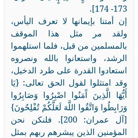
173- 174].
إن أمتنا بإيمانها لا تعرف اليأس،
ولقد مر مثل هذا الموقف
بالمسلمين من قبل، فلما استلهموا
الرشد، واستعانوا بالله ونصروه
استعادوا القدرة على طرد الدخيل،
وقد امتثلوا لقول الحق تعالى: {يَا
أَيُّهَا الَّذِينَ آَمَنُوا اصْبِرُوا وَصَابِرُوا
وَرَابِطُوا وَاتَّقُوا اللَّهَ لَعَلَّكُمْ تُفْلِحُونَ}
[آل عمران: 200]. فلنكن نحن
المؤمنين الذين يبشرهم ربهم بمثل