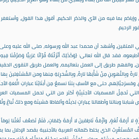
إياكم بما فيه من الآي والذكر الحكيم، أقول هذا القول، وأستغفر ا
ر الرحيم.
 ولي المتقين، وأشهد أن محمدا عبد الله ورسوله، صلى الله عليه وعلى 
قال الله تعالى: {وَكَذَلِكَ أَنْزَلْنَاهُ قُرْآنًا عَرَبِيًّا وَصَرَّفْنَا فِيهِ 
الفهم للدين، والفهم طريق إلى العمل بتعاليمه، والعمل طريق التقوى الحقي
رةً وبِالتَّهوِينِ مِنْ شَأْنِهَا تارةً، وبِالسُّخرِيَةِ مِنها ومن المُشتَغِلينَ بِها 
سرَحِيَّاتِهم، حتى مع الأسفِ بِتنَا نسمعُ مِن أَبنَائِنَا عباراتِ الُّلغةِ الأجنَبِي
لمحَلاَّتِ التي تَحمِلُ المسميات الأجنَبِيَّةٍ أكثر من التي تحمل المسميات العر
بابنا وبناتنا وأطفالنا عِباراتٍ بَذيئَة وألفاظا مَشينَة ومع ذلكَ تُباعُ وتُ
ٍ لا أَزمَةَ لُغَةٍ، وأزْمَةُ نَاطِقينَ لا أَزمَةَ كِلمَاتٍ، فَلَمْ تَضعُف لُغَتُنا يَومَاً و
المُثَقَّفُ المُستَغْرِبُ الذي يخلط كلماته العربية بالأجنبية بقصد الإدلال بما 