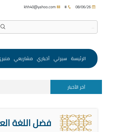
khh40@yahoo.com
#
08/06/26
الرئيسة
سيرتي
أخباري
مشاريعي
منبر
آخر الأخبار
فضل اللغة الع