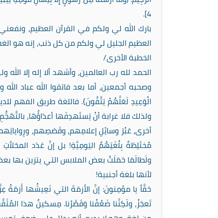
4].
بارك الله لي ولكم في القرآن العظيم، ونفعني و
العظيم الجليل لي ولكم من كل ذنب، إنه هو الغفو
الخطبة الأخرى/
الحمد لله رب العالمين، وأشهد ألا إله إلا الله
وصحبه أجمعين، أما بعد فاتقوا الله عباد الله وأطيعوه. فقد 
الْوَعِيدِ لَعَلَّهُمْ يَتَّقُونَ}. فاللغة طريق 
ولذلك فلا غرابة أنْ يَستَهدِفَها أعدَاؤُهَا، بالتَّهَجُّمِ تا
أخرى، عَبْرَ وسائِلِ إعلامِهم، وقَصَصِهم، ورِواياتِهم، ومَ
مُختَلِطَةً بِلُغَتِهُمُ اليَومِيَّةِ! بل إنَّ عَدَد ا
ولَطالَمَا حَمَلَتْ بعض الملابس التي يتزين بها بعض ش
لأنها بلغة أجنبية!
حَقَّاً يا مؤمِنونَ: إنَّ الأَزمَةَ التي نَعِيشُها أَزمَةُ عِزَّة
تَعجَزْ، ولَكِنَّنا ضَعُفْنا وَقَصَّرْنا. مِسكينٌ هذا 