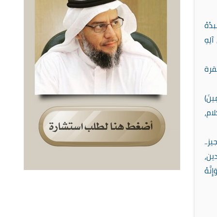
دُهُ
لِهِ
بقرة
ِينَ)
كلام،
ز..
ين،
َهُ