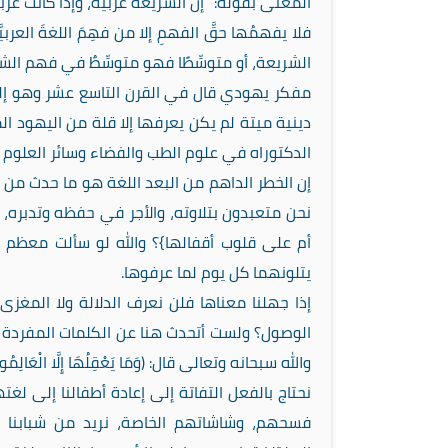
المعنى بقوله: “إن الشريعةَ عربيةٌّ، وإذا كانت عربيَّ
فلا يفهمُها حقَّ الفهمِ إلا من فهِمَ اللغةَ العرب
الشريعة، أو متوسِّطًا فهو متوسِّطٌ في فهم الش
مفكر يهودي قال في القرن التاسع عشر وهو إليعا
دينية ميتة لم يكن يعرفها إلا قلة من اليهود ا
الدكتوراه في علوم الطب والفضاء وسائر العلوم الم
إن الخطر الداهم من البعد اللغة هو ما حدث من جر
نحن متعبدون بتلاوته، والأجر في حفظه وتدبره، ك
أم على قلوب أقفالها}؟ والله لو سألت معظم 
يتلونهما كل يوم لما عرفوها.
إذا جهلنا معناها فلن نعرف الدلالة ولا المغ
الوصول؟ ولست أتحدث هنا عن الكلمات المفردة ب
والله سبحانه وتعالى قال: (وَمَا يَعْقِلُهَا إِلَّا الْعَالِمُون
نحتاج بالفعل التفاتة إلى إعادة أطفالنا إلى ل
فسحهم، وشاشاتهم الخاصة، نريد من شبابنا أن