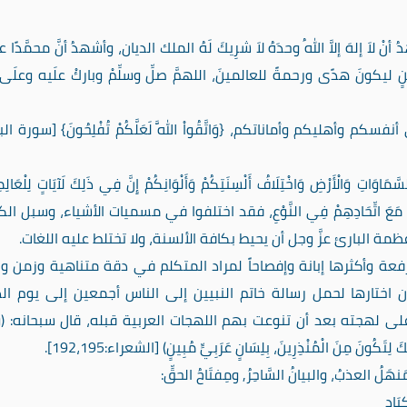
نْ لاَ إلهَ إلاَّ اللهُ وحدَهُ لاَ شرِيكَ لَهُ الملك الديان، وأشهدُ أنَّ محمَّدًا عب
بينٍ ليكونَ هدًى ورحمةً للعالمينَ، اللهمَّ صلِّ وسلِّمْ وباركْ علَيه وعلَى آ
وأهليكم وأماناتكم، {وَاتَّقُواْ اللَّهَ لَعَلَّكُمْ تُفْلِحُونَ} [سورة ال
ِ وَالْأَرْضِ وَاخْتِلَافُ أَلْسِنَتِكُمْ وَأَلْوَانِكُمْ إِنَّ فِي ذَلِكَ لَآيَاتٍ لِلْعَالِم
ِيمَةٌ؛ فَهُمْ مَعَ اتِّحَادِهِمْ فِي النَّوْعِ، فقد اختلفوا في مسميات الأشياء، وسبل ال
 البارئ عزَّ وجل أن يحيط بكافة الألسنة، ولا تختلط عليه اللغات.
فعة وأكثرها إبانة وإفصاحاً لمراد المتكلم في دقة متناهية وزمن وجي
ن اختارها لحمل رسالة خاتم النبيين إلى الناس أجمعين إلى يوم الد
 لهجته بعد أن تنوعت بهم اللهجات العربية قبله، قال سبحانه: (وَإِنّ
ِكَ لِتَكُونَ مِنَ الْمُنْذِرِينَ، بِلِسَانٍ عَرَبِيٍّ مُبِينٍ) [الشعراء:192،195].
َالـمَنهَلُ العذبُ، والبيانُ السَّاحِرُ, ومِفتَاحُ الحقِّ:
َادِ