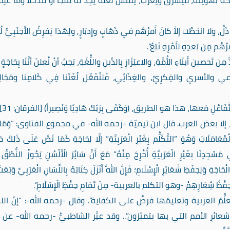
َرَّق ويغرّب، يُفتِّشُ لَعَّله يَجِدُ لَهُ مَلجَأً أو مُدَّخَلا وما عَلِمَ أن
 ذَلَّ، ولا انحَطَّت إلاَّ كانَ أَمرُهُم في ذَهَابٍ وإِدبَارٍ, ولِهَذا يَفرِضُ الأَجنَبِيُّ لُغ
ُم مِن بَعدِهِ لأَمْرِهِ تَبَعٌ”.
 تَحصينِ أَبنَاءِ الأُمَّةِ، والاعتِزَازِ بِالدِّينِ واللُّغَةِ، يَجبُ أنْ نُعلنَ أنَّنَا بِحَاجَة
الشرعي والأسري والفِكرِيِّ، والغِذَائِي، فَلنُفَعِّل لُغَتَنا فِي كَلامِنا ومَجَال
فَاعُلِ مَعها، هذا هو الطريق، (وَكَفَى بِرَبّكَ هَادِيًا وَنَصِيراً) [الفرقان: 31].
، إلا بعض العرب. قال ابن تيميّة -رحمه الله- في مجموع الفتاوى: “وَمَا ز
عَامَلَاتِ وَهُوَ “التَّكَلُّم بِغَيْرِ الْعَرَبِيَّةِ” إلَّا لِحَاجَةِ كَمَا نَصَّ عَلَى ذَلِكَ م
جِدِنَا بِغَيْرِ الْعَرَبِيَّةِ أُخْرِجَ مِنْهُ” مَعَ أَنَّ سَائِرَ الْأَلْسُنِ يَجُوزُ النُّطْقُ 
اجَةِ وَلِحِفْظِ شَعَائِرِ الْإِسْلَامِ؛ فَإِنَّ اللَّهَ أَنْزَلَ كِتَابَهُ بِاللِّسَانِ الْعَرَبِيِّ وَبَعَث
َمِ فَصَارَ حِفْظُ شِعَارِهِمْ -وهو التكلم بالعربية- مِنْ تَمَامِ حِفْظِ الْإِسْلَامِ”.
ُمَ العربية وتعليمَها فرضٌ على الكفاية”. وقال -رحمه الله-: “إنّ الل
شعائرِ الأمم التي بها يتميّزون”.. وقد عبَّر الشاطبيُّ -رحمه الله- عن 