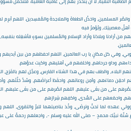
 الصافية النقية، لا أن ينحدر بهم إلى عامية العامية. فلنحمل مسؤولي
 وانصُر المسلمين، واخذُل الطغاةَ والملاحِدةَ والمُفسِدين. اللهم أبرِم 
يه أهلُ معصيتِك، ويُؤمرُ فيه
م من أرادنا وبلادَنا وأراد الإسلام والمُسلمين بسوءٍ فأشغِله بنفسِه، ور
عالمين.
نوبي، وفي كل مكانٍ يا رب العالمين، اللهم احفظهم من بين أيديهم 
هم، وداو جرحاهم، واخلفهم في أهليهم، واكبِت عدوَّهم.
نهم البلاء، والطف بهم في هذا الشتاء القارس، وعجِّل لهم بالفَرَج، ال
م احقِن دماءَهم، وآمِن روعاتهم، واحفَظ أعراضَهم، وسُدَّ خلَّتَهم، وأط
 وانصُرهم على من بغَى عليهم، اللهم انصُرهم على من بغَى عليهم، ال
هم، واجمَعهم على الهُدى، واكفِهم شِرارَهم.
وولي عهده لما تحبُّ وترضَى، وخُذ بناصيتهما للبرِّ والتقوى، اللهم وف
ع سُنَّة نبيِّك محمدٍ – صلى الله عليه وسلم -، واجعلهم رحمةً على عبا