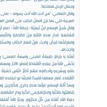
وجمال الرجل فصاحته”.
وقال الثعالبي: “من أحبّ الله أحبّ رسوله – صلى ا
العربية التي بها نزل أفضلُ الكتب على أفضل العج
وَقالَ شَيخُ الإسلامِ ابنُ تَيمِيَّةَ -رَحِمَهُ اللهُ-: اعلم أنَّ اعتِ
مُشَابَهةِ صَدْرِ هذهِ الأمَّةِ مِنْ الصَّحَابَةِ والتَّابِعينَ
وَمَعرِفَتُها فَرضٌ واجِبٌ، فإنَّ فَهمَ الكتَابِ والسنَّةِ فَرض
واجِبٌ.اهـ.
لُغتُنا يا كِرامُ: دَقِيقَةُ المَبنى واسِعةُ المَعنى! بِحرفٍ 
يَخْشَى اللَّهَ مِنْ عِبَادِهِ الْعُلَمَاءُ) [فاطر: 28]، ومعناها أنَّ الْعُلَمَاءَ بِسَبَبِ مَعرِفَتِهم
باللهِ وبِشَرعِهِ وأحكامِه فهُم أكثَرُ النَّاسِ خَشيَةً وَمَح
الْعُلَمَاءَ، لَصَار معناها فَاسِدًا فَاحِشًا لو اعتقده ا
وبعدُ أُمَّةَ الإسلامِ: فإنَّما هذهِ ذِكرى لِلذَّاكِرينَ، وهَت
لِتَظفَرُوا بالحُلَّةِ والكَرَامَةِ,في الدُّنيا ودَارِ المُقَامَةِ.
حفِظَ الله لُغَتَنا مِن كُلِّ مَكرُوهٍ، وحيَّا اللهُ أَهلَه
الرَّجِيم: (وَمَا أَرْسَلْنَا مِنْ رَسُولٍ إِلَّا بِلِسَانِ قَوْمِهِ لِي