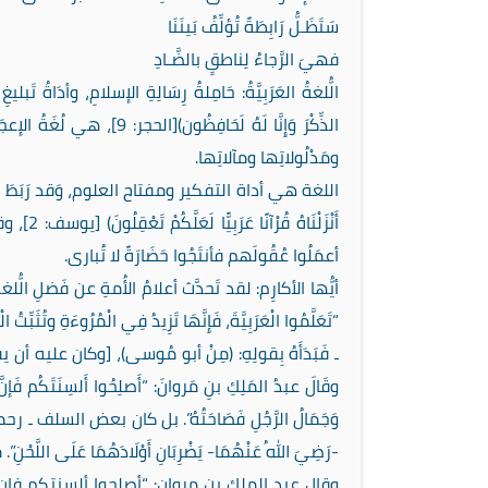
سَتَظَـلُّ رَابِطَةً تُؤلِّفُ بَينَنَا
فهيَ الرَّجاءُ لِناطقٍ بالضَّـادِ
الُّلغةُ العَرَبِيَّةُ: حَامِلةُ رِسَالِةِ الإسلامِ، وأدَاةُ تَبل
الذِّكْرَ وَإِنَّا لَهُ لَحَاف
ومَدْلُولاتِها ومآلاتِها.
اللغة هي أداة التفكير ومفتاح العلوم، وَقد رَبَطَ – الخالق 
أَنْزَلْ
أعمَلُوا عُقُولَهم فأنتَجُوا حَضَارَةً لا تُبارى.
أيُّها الأكارِم: لقد تَحدَّث أعلامُ الأُمةِ عن فَضلِ الُّلغةِ الع
“تَعَلَّمُوا الْعَرَبِيَّةَ، فَإِنَّهَا تَزِيدُ فِي الْمُرُوءَة
ـ فَبَدَأَهُ بِقولِهِ: (مِنْ أبو مُوسى)، [وكان عليه 
وقَالَ عبدُ المَلِكِ بنِ مَروانَ: “أَصلِحُوا أَلسِنَتَكُم فَإنَّ ا
وَجَمَالُ الرَّجُلِ فَصَاحَتُهُ”. بل كان بعض السلف ـ رح
-رَضِيَ اللهُ عَنْهُمَا- يَضْرِبَانِ أَوْلَادَهُمَا عَلَى اللَّحْنِ
وقال عبد الملك بن مروان: “أصلحوا ألسنتكم فإن ا