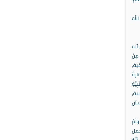
لله
آله
مِنَ
قية،
تارةً
َّةِ
بية،
لبسُ
َلَمْ
يحمل