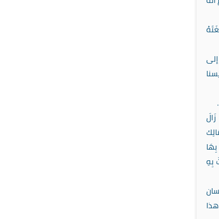
َّهُ
َتَهُ
ٍ إلى
ِسنا
َالَ
َالِك
بِهَا
َ بِهِ
سان
هذا