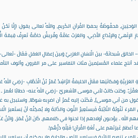
يغِ الوَحيَينِ, مَحفُوظَةٌ بِحفظِ القُرآنِ الكَريمِ، واللهُ تعالى يقول: (إِنَّا نَحْنُ نَزَّ
ِظُون)[الحجر: 9]، هي لُغَةُ الإعجَازِ الإِلَهيِّ والإبْدَاعِ الأَدَبِي. والعَرَبُ عامَّةً وقُريشٌ خاصَّةً تَعرِفُ قِيمَةَ ا
سُبحانَهُ- بينَ الِّلسَانِ العَرَبِيِّ وَبينَ إعمَالِ العَقلِ فَقَالَ -تَعالى-: (إِ
نَاهُ قُرْآنًا عَرَبِيًّا لَعَلَّكُمْ تَعْقِلُونَ) [يوسف: 2]، وقد أنتج علماء المُسلِمينَ مئات التفاسير على مر القرون، وألوف ال
َرَبِيَّةِ وَمَكانَتِها فقَالَ الخليفةُ الرَّاشِدُ عُمَرُ بْنُ الْخَطَّابِ -رَضِيَ اللهُ عَن
ِ وتُثَبِّتُ الْعَقْلَ”. وكتبَ كاتبٌ لأبي موسى الأشعريِّ -رَضِيَ اللهُ عنه- خطابًا لعُمرَ 
أن يقول: من أبي موسى]، فَكَتَبَ إليه عُمرُ أن اضرِبه سَوطًا، واستبدِل به غ
لمَرءَ تَنُوبُهُ النَّائِبَةُ فَيستَعِيرُ الثَّوبَ والدَّابَةَ ولا يُمكِنُه أنْ يَستَعيرَ الِّل
مهم الله ـ يؤدبون أولادهم إذا لحنوا في كلامهم، كَانَ ابْنُ عُمَرَ، وَابْنُ عَبّ
”. ما أعظمَ غَيرَتَهم على لُغَةِ القُرآنِ! فَلِلَّهِ دَرُّهُم!.
لمرء تنوبه النائبة فيستعير الثوب والدابة ولا يمكنه أن يستعير اللس