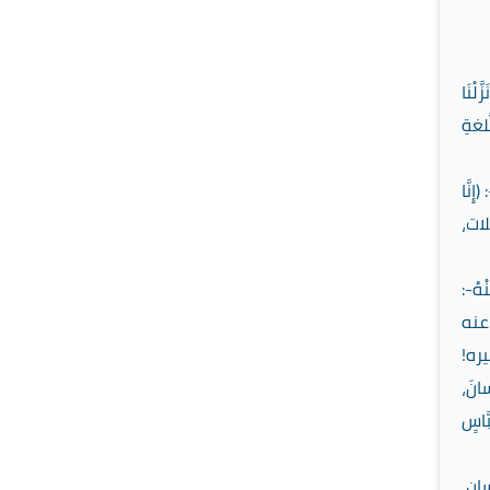
لْنَا
لُّلغةِ
نَّا
تأملات،
ْهُ-:
ـ عنه
يره!
سانَ،
َاسٍ
ان،