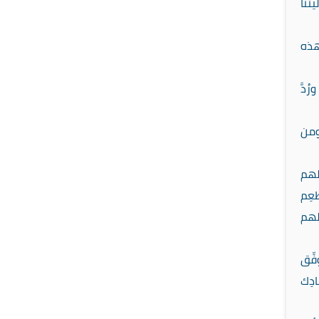
تنا
لهذه
ُدَّ
ومن
لهم
عِم
لهم
ِّق
دِك