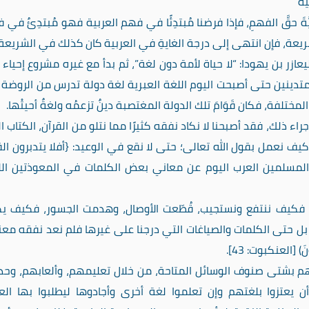
ةً
يَّةَ حقَّ الفهمِ، فإذا فرضنا مُبتدِئًا في فهم العربية فهو مُبتدِئٌ في
ريعة، فإن انتهى إلى درجة الغايةِ في العربية كان كذلك في الشريعة”
زر بن يهودا: “لا حياة لأمة دون لغة”، ثم بدأ مع غيره مشروع إحياء 
لمتدينين حتى أصبحت اليوم اللغة العبرية لغة دولة تدرس من الروضة 
ختلفة، فكان قَوَامَ تلك الدولة المغتصبة دينٌ تزعمُه ولغةٌ أحيتْها.
اء ذلك، فقد أصبحنا لا نكاد نفقه كثيرًا مما نتلو من القرآن، الكتاب ا
يف نعمل بقول الله تعالى؛ حتى لا نقع في الوعيد: {أفلا يتدبرون الق
المسلمين العرب اليوم عن معاني بعض الكلمات في المعوذتين الل
زى فكيف ننتفع ونستجيب، قُطّعت الأوصال، وهدمت الجسور، فكيف ي
ل حتى الكلمات والصياغات التي درجنا على غيرها فلم نعد نفقه معنا
َ) [العنكبوت: 43].
غتهم بشتى صنوف الوسائل المتاحة، من خلال تعليمهم، وألعابهم، وحد
 يعتزوا بلغتهم وإن تعلموا لغة أخرى وأجادوها ليطلبوا بها الع