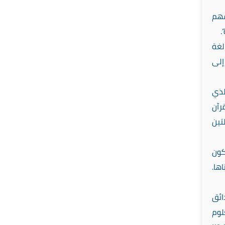
 فهم
.
لغة
إلى
لذي
رآن
تين
كون
ها.
ائق
لوم