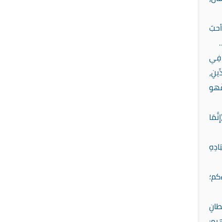
حبّ
ً فِي
ِينِ،
 فَهو
َّمَا
ادِهِ
ءَكم؛
طانِ
اهيم: