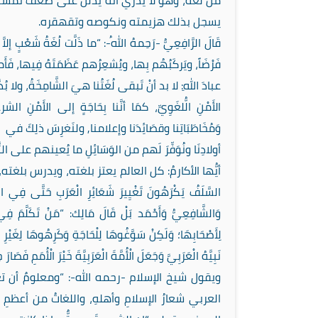
من لغة، وهو لا يدري أنه يدلل على ضعف تمسكه بهويته، فيش
يسجل بذلك هزيمته ونكوصه وتقهقره.
قَالَ الرَّافِعِيُّ -رَحِمهُ اللهُ-: “ما ذَلَّت لُغَةُ شَعْبٍ إلاَّ
فَرْضَاً، ويَركَبُهُم بِها، ويُشعِرُهم عَظَمَتَهُ فِيها، فَأَمرُه
عبادَ اللهِ: لا بد أنْ تَبقى لُغَتُنا هيَ الشَّامِخَةُ، ولا بُدَّ مِن
الأَمْنِ الُّلغَوِيِّ، كمَا أنَّنا بِحَاجَةٍ إلى الأَمْنِ 
وَمُخَاطَبَاتِنا وقصَائِدَنا وإعلامنا, ولنَغرِسَ ذلِكَ في
أولادِنَا ونُوَفِّرَ لَهم من الوَسَائِلِ ما يُعينهم على التَّ
أيُّها الأكارمُ: كل العالم يعتز بلغته، ويدرس بلغته
السَّلَفُ يَكْرَهُونَ تَغْيِيرَ شَعَائِرِ الْعَرَبِ حَتَّى فِي الْمُ
وَالشَّافِعِيُّ وَأَحْمَد بَلْ قَالَ مَالِك: “مَنْ تَكَلَّمَ فِي مَسْ
لِأَصْحَابِهَا؛ وَلَكِنْ سَوَّغُوهَا لِلْحَاجَةِ وَكَرِهُوهَا لِغَيْرِ الْحَ
نَبِيَّهُ الْعَرَبِيَّ وَجَعَلَ الْأُمَّةَ الْعَرَبِيَّةَ خَيْرَ الْأُم
ويقول شيخ الإسلام -رحمه الله-: “ومعلومٌ أن تعلّ
العربي شعارُ الإسلامِ وأهلهِ، واللغاتُ من أعظمِ 