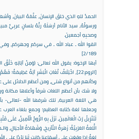
الحمدُ للهِ الذي خلقَ الإنسانَ, علَّمَهُ البيانَ، وأشهدُ أ
ورسولُهُ، سيد الأنام أرسَلَهُ ربُّهُ بلسانٍ عربِيٍّ م
وصحبِهِ أجمعينَ.
اتقوا الله ـ عباد الله ـ في سركم وجهركم، وفي أنفسكم 
2/189]
أيها الإخوة: يقول الله تعالى: (وَمِنْ آيَاتِهِ خَلْقُ السَّمَاوَات
[الروم:22]، اخْتِلَافُ لُغَاتِ الْبَشَرِ آيَةٌ عَظ
وكأنهم من أنواع شتى، ومن أعظم الدلائل على عظمة
ولا شك بأن أعظم اللغات شرفاً وأعلاها مكانة ور
هي اللغة العربية، تلك شرفها الله -تعالى- بأ
وجعلها لغة كتابه العظيم؛ وجمع بلغاء العرب على
لَتَنْزِيلُ رَبِّ الْعَالَمِينَ، نَزَلَ بِهِ الرُّوحُ الْأَمِينُ، عَلَى قَلْب
الُّلغةُ العَرَبِيَّةُ: زَهرةُ التَّأريخِ، وَشَهَادَةُ الأَجيَالِ، و
لغةٌ إذا وقعَت على أسمَاعِنا كانت لَنا بَرْدًا على الأَكب