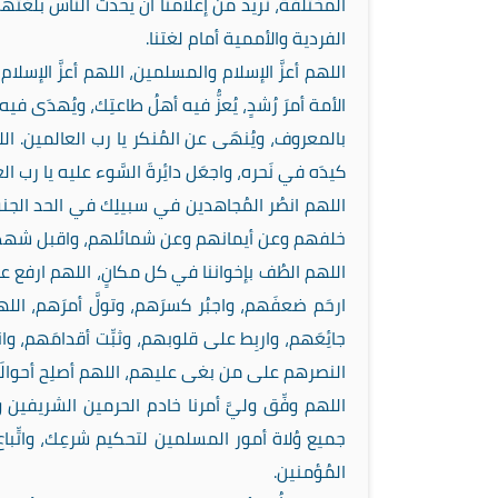
المختلفة، نريد من إعلامنا أن يحدث الناس بلغتهم
الفردية والأممية أمام لغتنا.
اللهم أعزَّ الإسلام والمسلمين، اللهم أعزَّ الإسلام
الأمة أمرَ رُشدٍ، يُعزُّ فيه أهلُ طاعتِك، ويُهدَى ف
بالمعروف، ويُنهَى عن المُنكر يا رب العالمين. الله
كيدَه في نَحره، واجعَل دائِرةَ السَّوء عليه يا رب ال
اللهم انصُر المُجاهدين في سبيلِك في الحد الج
خلفهم وعن أيمانهم وعن شمائلهم، واقبل شهداء
اللهم الطُف بإخواننا في كل مكانٍ، اللهم ارفع ع
ارحَم ضعفَهم، واجبُر كسرَهم، وتولَّ أمرَهم، الله
جائِعَهم، واربِط على قلوبهم، وثبِّت أقدامَهم،
النصرهم على من بغى عليهم، اللهم أصلِح أحوالَ
اللهم وفِّق وليَّ أمرنا خادم الحرمين الشريفين 
جميع وُلاة أمور المسلمين لتحكيم شرعِك، واتِّبا
المُؤمنين.