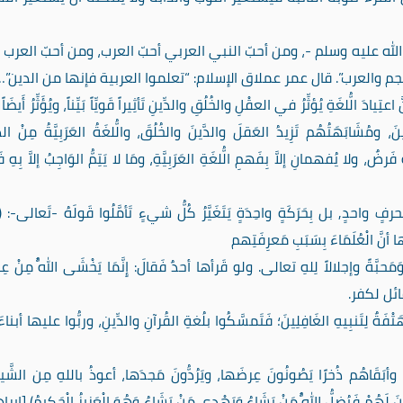
لله عليه وسلم -، ومن أحبّ النبي العربي أحبّ العرب، ومن أحبّ العرب أ
م والعرب”. قال عمر عملاق الإسلام: “تعلموا العربية فإنها من الدين”…
يادَ الُّلغَةِ يُؤثِّرُ في العقْلِ والخُلُقِ والدِّينِ تَأثِيراً قَويِّاً بَيِّناً، ويُؤَثِّرُ أَيضَا
، ومُشَابَهَتُهُم تَزِيدُ العَقلَ والدَّينَ والخُلُقَ، والُّلغَةُ العَرَبِيَّةُ مِنْ الدّ
ٌ، ولا يُفهمانِ إلاَّ بِفَهمِ الُّلغَةِ العَرَبِيَّةِ، ومَا لا يَتِمُّ الوَاجِبُ إلاَّ بِهِ
واحدٍ, بل بِحَرَكَةٍ واحِدَةٍ يَتَغَيَّرُ كُلُّ شيءٍ تَأمَّلُوا قَولَهُ -تَعالى-: (إِن
بَّةً وإجلالاً لِلهِ تعالى. ولو قَرأها أحدٌ فَقالَ: إِنَّمَا يَخْشَى اللَّهُ مِنْ عِبَ
لقائل لكفر.
ْفَةٌ لِتَنبِيهِ الغَافِلِينَ؛ فَتَمسَّكُوا بلُغةِ القُرآنِ والدِّينِ، وربُّوا عليها أبنا
َا وأبَقَاهُم ذُخرًا يَصُونُونَ عِرضَها، ويَرُدُّونَ مَجدَها، أعوذُ باللهِ مِن الشَّي
ُبَيِّنَ لَهُمْ فَيُضِلُّ اللَّهُ مَنْ يَشَاءُ وَيَهْدِي مَنْ يَشَاءُ وَهُوَ الْعَزِيزُ الْحَكِيمُ) [إبر