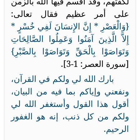
لكفتهم، وقد أقسم فيها الله بالزمن
على أمر عظيم فقال تعالى:
{
وَالْعَصْرِ * إِنَّ الإِنسَانَ لَفِي خُسْرٍ *
إِلاَّ الَّذِينَ آمَنُوا وَعَمِلُوا الصَّالِحَاتِ
وَتَوَاصَوْا بِالْحَقِّ وَتَوَاصَوْا بِالصَّبْرِ
}
[سورة العصر: 1-3].
بارك الله لي ولكم في القرآن،
ونفعني وإياكم بما فيه من البيان،
أقول هذا القول وأستغفر الله لي
ولكم من كل ذنب، إنه هو الغفور
الرحيم.