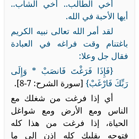
أخي الطالب.. أخي الشاب..
أيها الأحبة في الله.
لقد أمر الله تعالى نبيه الكريم
باغتنام وقت فراغه في العبادة
فقال جل وعلا:
{
فَإِذَا فَرَغْتَ فَانصَبْ * وَإِلَى
رَبِّكَ فَارْغَبْ
}
[سورة الشرح: 7-8].
أي إذا فرغت من شغلك مع
الناس ومع الأرض ومع شواغل
الحياة، إذا فرغت من هذا كله
فتوجه بقلبك كله إذن إلى ما