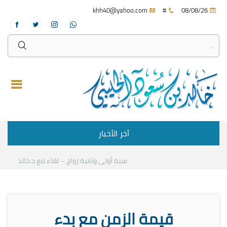
khh40@yahoo.com
#
08/08/26
آخر الأخبار
سنة أولى وثانية زواج – لقاء مع د.خالد الحليبي
ك
قيمة الزمن مع بدء