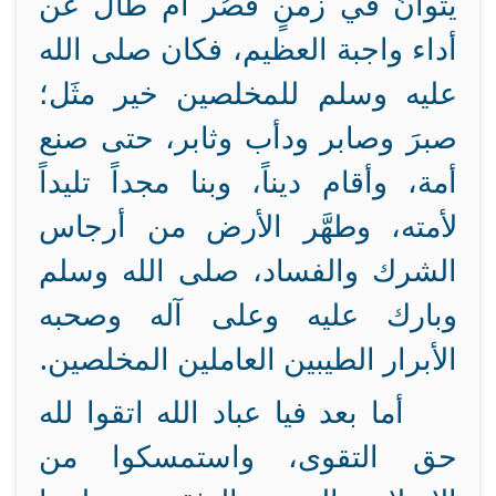
يتوانَ في زمنٍ قصُر أم طال عن
أداء واجبة العظيم، فكان صلى الله
عليه وسلم للمخلصين خير مثَل؛
صبرَ وصابر ودأب وثابر، حتى صنع
أمة، وأقام ديناً، وبنا مجداً تليداً
لأمته، وطهَّر الأرض من أرجاس
الشرك والفساد، صلى الله وسلم
وبارك عليه وعلى آله وصحبه
الأبرار الطيبين العاملين المخلصين.
أما بعد فيا عباد الله اتقوا لله
حق التقوى، واستمسكوا من