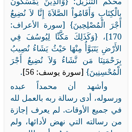
محكم التنزيل: {
وَالَّذِينَ يُمَسِّكُونَ
بِالْكِتَابِ وَأَقَامُواْ الصَّلاَةَ إِنَّا لاَ نُضِيعُ
أَجْرَ الْمُصْلِحِينَ
} [سورة الأعراف:
170]، {
وَكَذَلِكَ مَكَّنِّا لِيُوسُفَ فِي
الأَرْضِ يَتَبَوَّأُ مِنْهَا حَيْثُ يَشَاءُ نُصِيبُ
بِرَحْمَتِنَا مَن نَّشَاءُ وَلاَ نُضِيعُ أَجْرَ
الْمُحْسِنِينَ
}
[سورة يوسف: 56]
.
وأشهد أن محمداً عبده
ورسوله، أدى رسالة ربه بالعمل لله
في جميع الأوقات. لم يعرف إجازة
من رسالته التي نهض لأدائها، ولم