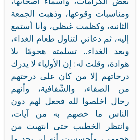
بعض الكرامات، وأسماء أصحابها،
ومناسبات وقوعها، وذهبت الجمعة
الثانية، وكظمت غيظي، وأنا أستمع
إليه، ثم دعاني لتناول طعام الغداء،
وبعد الغداء.. تسلمته هجومًا بلا
هوادة، وقلت له: إن الأولياء لا يدرك
درجاتهم إلا من كان على درجتهم
من الصفاء، والشّفافية، وأنهم
رجال أخلصوا لله فجعل لهم دون
الناس ما خصهم به من آيات،
وانتظر الخطيب حتى انتهيت من
هجومي، وأحسست أنه لن يجد ما