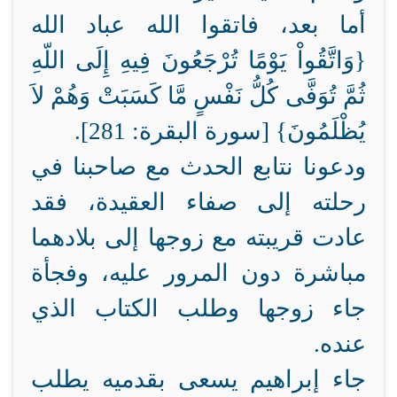
أما بعد، فاتقوا الله عباد الله
{وَاتَّقُواْ يَوْمًا تُرْجَعُونَ فِيهِ إِلَى اللّهِ
ثُمَّ تُوَفَّى كُلُّ نَفْسٍ مَّا كَسَبَتْ وَهُمْ لاَ
يُظْلَمُونَ} [سورة البقرة: 281].
ودعونا نتابع الحدث مع صاحبنا في
رحلته إلى صفاء العقيدة، فقد
عادت قريبته مع زوجها إلى بلادهما
مباشرة دون المرور عليه، وفجأة
جاء زوجها وطلب الكتاب الذي
عنده.
جاء إبراهيم يسعى بقدميه يطلب