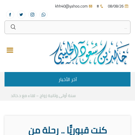
khh40@yahoo.com
#
08/08/26
آخر الأخبار
سنة أولى وثانية زواج – لقاء مع د.خالد الحليبي
ك
كنت قبوريًّا .. رحلة من