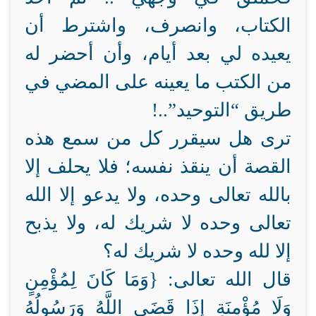
الكتاب، وانصرف، واشترط أن
يعيده لي بعد أيام، وأن أحضر له
من الكتب ما يعينه على المضي في
طريق “التوحيد”..!
ترى هل سيقرر كل من سمع هذه
القصة أن ينقذ نفسه؛ فلا يحلف إلا
بالله تعالى وحده، ولا يدعو إلا الله
تعالى وحده لا شريك له، ولا يذبح
إلا لله وحده لا شريك له؟
قال الله تعالى:
{وَمَا كَانَ لِمُؤْمِنٍ
وَلَا مُؤْمِنَةٍ إِذَا قَضَى اللَّهُ وَرَسُولُهُ