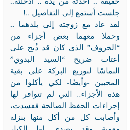
حقيقة .. أخذته من يده .. أدخلته..
جلست أستمع إلى التفاصيل ..!
لقد عاد مع زوجته إلى بلدهما ..
وحملا معهما بعض أجزاء من
“الخروف” الذي كان قد ذُبح على
أعتاب ضريح “السيد البدوي”
التماسًا لتوزيع البركة على بقية
المحبين -وأيضًا- لكي يأكلوا من
هذه الأجزاء.. التي لم تتوافر لها
إجراءات الحفظ الصالحة ففسدت،
وأصابت كل من أكل منها بنزلة
معوية وقد تصدى لها الكبار