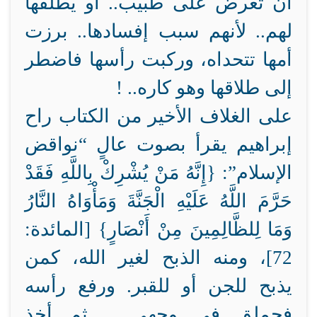
أن تعرض على طبيب.. أو يطلقها
لهم.. لأنهم سبب إفسادها.. برزت
أمها تتحداه، وركبت رأسها فاضطر
إلى طلاقها وهو كاره.. !
على الغلاف الأخير من الكتاب راح
إبراهيم يقرأ بصوت عالٍ “نواقض
الإسلام”: {إِنَّهُ مَنْ يُشْرِكْ بِاللَّهِ فَقَدْ
حَرَّمَ اللَّهُ عَلَيْهِ الْجَنَّةَ وَمَأْوَاهُ النَّارُ
وَمَا لِلظَّالِمِينَ مِنْ أَنْصَارٍ} [المائدة:
72]، ومنه الذبح لغير الله، كمن
يذبح للجن أو للقبر. ورفع رأسه
فحملق في وجهي .. ثم أخذ