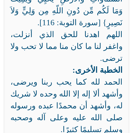
وَمَا لَكُم مِّن دُونِ اللّهِ مِن وَلِيٍّ وَلاَ
نَصِيرٍ} [سورة التوبة: 116].
اللهم اهدنا للحق الذي أنزلت،
واغفر لنا ما كان منا مما لا تحب ولا
ترضى.
الخطبة الأخرى:
الحمد لله كما يحب ربنا ويرضى،
وأشهد ألا إله إلا الله وحده لا شريك
له، وأشهد أن محمدًا عبده ورسوله
صلى الله عليه وعلى آله وصحبه
وسلم تسليمًا كثيرًا.