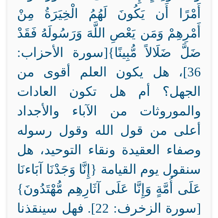
أَمْرًا أَن يَكُونَ لَهُمُ الْخِيَرَةُ مِنْ
أَمْرِهِمْ وَمَن يَعْصِ اللَّهَ وَرَسُولَهُ فَقَدْ
ضَلَّ ضَلَالاً مُّبِينًا}[سورة الأحزاب:
36
]، هل يكون العلم أقوى من
الجهل؟ أم هل تكون العادات
والموروثات من الآباء والأجداد
أعلى من قول الله وقول رسوله
وصفاء العقيدة ونقاء التوحيد، هل
سنقول يوم القيامة
{إِنَّا وَجَدْنَا آبَاءنَا
عَلَى أُمَّةٍ وَإِنَّا عَلَى آثَارِهِم مُّهْتَدُونَ}
[سورة الزخرف:
22]. فهل سينقذنا