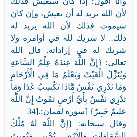
وأنا أقول: إذا كان سيعيش فذلك
لأن الله يريد له أن يعيش، وإن كان
سيموت فذلك لأن الله يريد له
ذلك.. لا شريك لله في أوامره ولا
شريك له في إراداته. قال الله
تعالى:
{إِنَّ اللَّهَ عِندَهُ عِلْمُ السَّاعَةِ
وَيُنَزِّلُ الْغَيْثَ وَيَعْلَمُ مَا فِي الْأَرْحَامِ
وَمَا تَدْرِي نَفْسٌ مَّاذَا تَكْسِبُ غَدًا وَمَا
تَدْرِي نَفْسٌ بِأَيِّ أَرْضٍ تَمُوتُ إِنَّ اللَّهَ
عَلِيمٌ خَبِيرٌ} [سورة لقمان:
34].
وقال سبحانه:
{إِنَّ اللّهَ لَهُ مُلْكُ
السَّمَاوَاتِ وَالأَرْضِ يُحْيِي وَيُمِيتُ