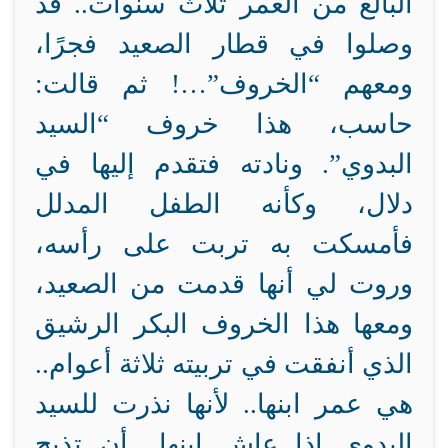
البالغ من العمر ثلاث سنوات.. قد
وصلوا في قطار الصعيد فجرًا،
ومعهم “الخروف”…! ثم قالت:
حاسب، هذا خروف “السيد
البدوي”. ونادته فتقدم إليها في
دلال، وكأنه الطفل المدلل
فأمسكت به تربت على رأسه،
وروت لي أنها قدمت من الصعيد،
ومعها هذا الخروف البكر الرشيق
الذي أنفقت في تربيته ثلاثة أعوام..
هي عمر ابنها.. لأنها نذرت للسيد
البدوي إذا عاش ابنها.. أن تذبح