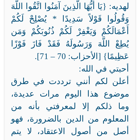
لهديه:
{يَا أَيُّهَا الَّذِينَ آمَنُوا اتَّقُوا اللَّهَ
وَقُولُوا قَوْلاً سَدِيدًا * يُصْلِحْ لَكُمْ
أَعْمَالَكُمْ وَيَغْفِرْ لَكُمْ ذُنُوبَكُمْ وَمَن
يُطِعْ اللَّهَ وَرَسُولَهُ فَقَدْ فَازَ فَوْزًا
عَظِيمًا} [الأحزاب: 70 – 71].
أحبتي في الله:
أعلن لكم أنني ترددت في طرق
موضوع هذا اليوم مرات عديدة،
وما ذلكم إلا لمعرفتي بأنه من
المعلوم من الدين بالضرورة، فهو
أصل من أصول الاعتقاد، لا يتم