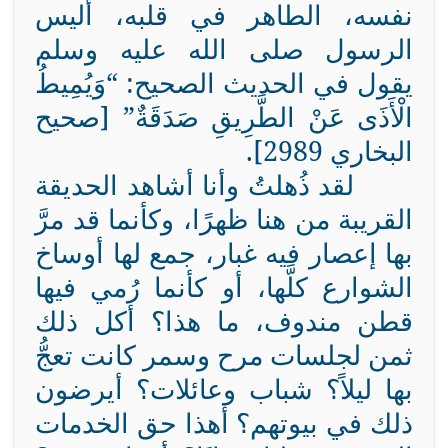
نفسه، الطاهر في قلبه، أليس
الرسول صلى الله عليه وسلم
يقول في الحديث الصحيح: “وَيُمِيطُ
الْأَذَى عَنْ الطَّرِيقِ صَدَقَةٌ” [صحيح
البخاري 2989].
لقد ذُهلتُ وأنا أشاهد الحديقة
القريبة من هنا ظهرًا، وكأنما قد مرَّ
بها إعصار فيه غبار، جمع لها أوساخ
الشوارع كلَّها، أو كأنما رُمي فيها
قطن مندوف، ما هذا؟ أكل ذلك
ثمن لجلسات مرح وسمر كانت تعجُّ
بها ليلاً؟ شباب وعائلات؟ أيرضون
ذلك في بيوتهم؟ أهذا حق الخدمات