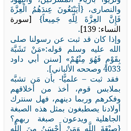
والنصارى،
{أَيَبْتَغُونَ عِندَهُمُ الْعِزَّةَ
فَإِنَّ العِزَّةَ لِلّهِ جَمِيعاً}
[سورة
النساء: 139]
.
وإذا كان قد ثبت عن رسولنا صلى
الله عليه وسلم قوله:
«مَنْ تَشَبَّهَ
بِقَوْمٍ فَهُوَ مِنْهُمْ» [سنن أبي داود
4033 وصححه الألباني].
فقد ثبت – علميًّا- بأن مَن تشبَّه
بملابس قوم، أخذ من أخلاقهم
وفكرهم وربما دينهم، فهل سنترك
أولادنا يصطبغون بمثل هذه الصبغة
الجاهلية ويدعون صبغة ربهم؟
{
صِبْغَةَ اللَّهِ وَمَنْ أَحْسَنُ مِنَ اللَّهِ