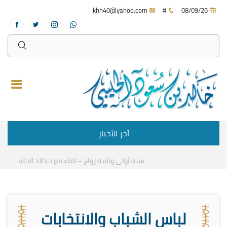
khh40@yahoo.com
#
08/09/26
آخر الأخبار
سنة أولى وثانية زواج – لقاء مع د.خالد الحليبي
كيف نست
لباس الشباب والانتخابات