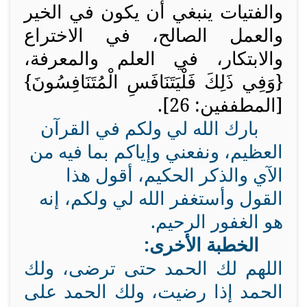
والفتيات ينبغي أن يكون في الخير
والعمل الصالح، في الاختراع
والابتكار، في العلم والمعرفة،
{وَفِي ذَلِكَ فَلْيَتَنَافَسِ الْمُتَنَافِسُونَ}
[المطففين: 26].
بارك الله لي ولكم في القرآن
العظيم، ونفعني وإياكم بما فيه من
الآي والذكر الحكيم، أقول هذا
القول وأستغفر الله لي ولكم، إنه
هو الغفور الرحيم.
الخطبة الأخرى:
اللهم لك الحمد حتى ترضى، ولك
الحمد إذا رضيت، ولك الحمد على