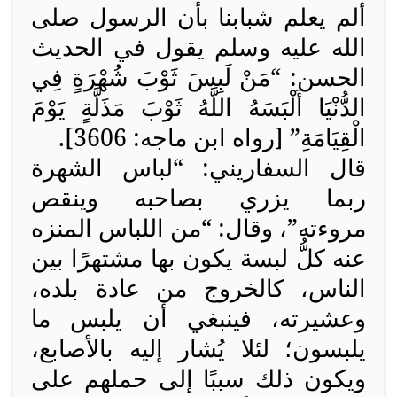
ألم يعلم شبابنا بأن الرسول صلى
الله عليه وسلم يقول في الحديث
الحسن: “مَنْ لَبِسَ ثَوْبَ شُهْرَةٍ فِي
الدُّنْيَا أَلْبَسَهُ اللَّهُ ثَوْبَ مَذَلَّةٍ يَوْمَ
الْقِيَامَةِ” [رواه ابن ماجه: 3606].
قال السفاريني: “لباس الشهرة
ربما يزري بصاحبه وينقص
مروءته”، وقال: “من اللباس المنزه
عنه كلُّ لبسة يكون بها مشتهرًا بين
الناس، كالخروج من عادة بلده،
وعشيرته، فينبغي أن يلبس ما
يلبسون؛ لئلا يُشار إليه بالأصابع،
ويكون ذلك سببًا إلى حملهم على