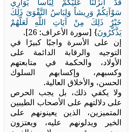
قَدْ أَنزَلْنَا عَلَيْكُمْ لِبَاساً يُوَارِي
سَوْآتِكُمْ وَرِيشاً وَلِبَاسُ التَّقْوَىَ ذَلِكَ
خَيْرٌ ذَلِكَ مِنْ آيَاتِ اللَّهِ لَعَلَّهُمْ
يَذَّكَّرُونَ
} [سورة الأعراف: 26].
إن على الأسرة واجبًا كبيرًا في
التوجيه والرقابة الدائمة على
الأولاد، والحكمة في متابعتهم
وكسبهم، وإكسابهم السلوك
الحسن، والأخلاق العالية.
ولا يكفي ذلك، بل يجب الحرص
على دلالتهم على الأصحاب الطيبين
المتميزين، الذين يعينونهم على
الخير ويدلونهم عليه، ويعتزون