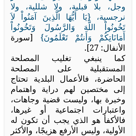
وجل، بلا قبلية، ولا شللية، ولا
نرجسية، {
يَا أَيُّهَا الَّذِينَ آمَنُواْ لاَ
تَخُونُواْ اللَّهَ وَالرَّسُولَ وَتَخُونُواْ
أَمَانَاتِكُمْ وَأَنتُمْ تَعْلَمُونَ
}
[سورة
الأنفال: 27].
كما ينبغي تغليب المصلحة
المستقبلية على المصلحة
الحاضرة، فالأعمال البلدية تحتاج
إلى مختصين لهم دراية واهتمام
وخبرة بها، وليست قضية وجاهات،
واعتبارات اجتماعية أو غيرها،
فالأكفأ هو الذي يجب أن تكون له
الأولية، وليس الأرفع هزيجًا، والأكثر