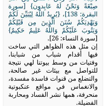
صِبْغَةً وَنَحْنُ لَهُ عَابِدون
} [سورة
البقرة: 138]، {
يُرِيدُ اللَّهُ لِيُبَيِّنَ لَكُمْ
وَيَهْدِيَكُمْ سُنَنَ الَّذِينَ مِن قَبْلِكُمْ
وَيَتُوبَ عَلَيْكُمْ وَاللَّهُ عَلِيمٌ حَكِيمٌ
}
[سورة النساء: 26].
إن مثل هذه الظواهر التي ساخت
فيها أقدام شباب من شبابنا،
وفتيات من وسط بيوتنا لهي نتيجة
للتواصل مع بيئات غير صالحة،
والتضلع من قنوات فاسدة مفسدة،
والانغماس في مواقع عنكبوتية
منحرفة، همها نشر الفساد ومحاربة
الفضيلة.