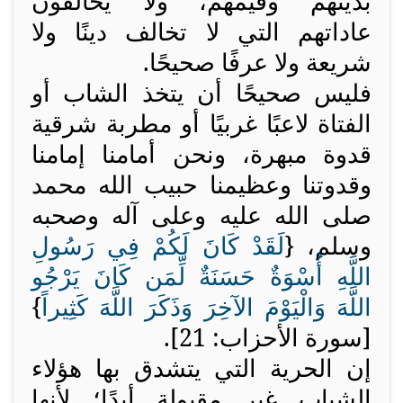
بدينهم وقيمهم، ولا يخالفون
عاداتهم التي لا تخالف دينًا ولا
شريعة ولا عرفًا صحيحًا.
فليس صحيحًا أن يتخذ الشاب أو
الفتاة لاعبًا غربيًا أو مطربة شرقية
قدوة مبهرة، ونحن أمامنا إمامنا
وقدوتنا وعظيمنا حبيب الله محمد
صلى الله عليه وعلى آله وصحبه
وسلم، {
لَقَدْ كَانَ لَكُمْ فِي رَسُولِ
اللَّهِ أُسْوَةٌ حَسَنَةٌ لِّمَن كَانَ يَرْجُو
اللَّهَ وَالْيَوْمَ الآخِرَ وَذَكَرَ اللَّهَ كَثِيراً
}
[سورة الأحزاب: 21].
إن الحرية التي يتشدق بها هؤلاء
الشباب غير مقبولة أبدًا؛ لأنها