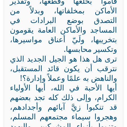
قاموا بخلعها وقطعها، وتقذير
الأماكن بمخلفاتها، وبدلاً من
التصدق بوضع البرادات في
المساجد والأماكن العامة يقومون
بتخريبها، ولَيّ أعناق مواسيرها،
وتكسير محابسها.
ترى هل هذا هو الجيل الجديد الذي
نترقب أن يكون قائد المستقبل،
والناهض به علمًا وعملاً وإدارة؟!
أيها الأحبة في الله، أيها الأولياء
الكرام، وإلى ذلك كله تجد بعضهم
قد تنكبوا زيَّ آبائهم وأجدادهم،
وهجروا سيماء مجتمعهم المسلم،
وتزيوا بأزياء المشركين، واليهود