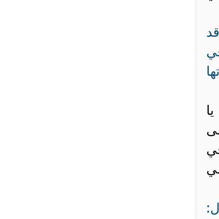
قد
في
ها
ا
لى
في
شي
ل: