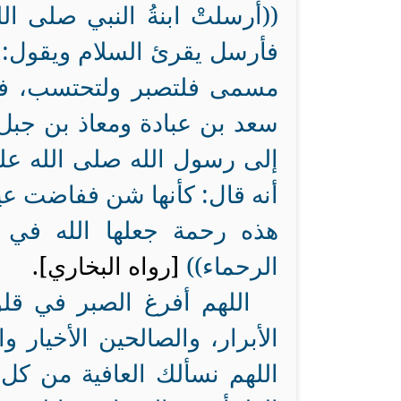
((أرسلتْ ابنةُ النبي صلى الل
فأرسل يقرئ السلام ويقول: إ
مسمى فلتصبر ولتحتسب، فأرس
سعد بن عبادة ومعاذ بن جبل 
إلى رسول الله صلى الله عل
أنه قال: كأنها شن ففاضت عين
هذه رحمة جعلها الله في ق
الرحماء))
[رواه البخاري].
اللهم أفرغ الصبر في قلوبن
الأبرار، والصالحين الأخيار 
اللهم نسألك العافية من كل 