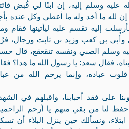
ه عليه وسلم إليه، إن ابنًا لي قُبض فائتن
ن لله ما أخذ وله ما أعطى وكل عنده بأ
لت إليه تقسم عليه ليأتينها فقام وم
وأُبي بن كعب وزيد بن ثابت ورجال، فرُ
يه وسلم الصبي ونفسه تتقعقع، قال حسب
اه، فقال سعد: يا رسول الله ما هذا؟ فقا
لوب عباده، وإنما يرحم الله من عباد
ا على فقد أحبابنا، واقبلهم في الشهد
واحفظ لنا من بقي منهم يا أرحم الراحمي
ابتلاء، ونسألك حين ينزل البلاء أن تس