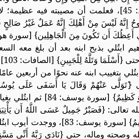
[سورة هود: 45]، فعلمت أن مصيبته فيه عظيمة؛ لأ
حُ إِنَّهُ لَيْسَ مِنْ أَهْلِكَ إِنَّهُ عَمَلٌ غَيْرُ صَالِحٍ فَ
نِّي أَعِظُكَ أَن تَكُونَ مِنَ الْجَاهِلِين
}
[سورة هو
هيم ابتُلي بذبح ابنه بعد أن بلغ معه الس
لَمَا وَتَلَّهُ لِلْجَبِينِ} [الصافات: 103].
 بتغييب ابنه عنه نحوًا من أربعين عامًا 
 {
َتَوَلَّى عَنْهُمْ وَقَالَ يَا أَسَفَى عَلَى يُوس
وَ كَظِيمٌ
}
[سورة يوسف: 84] ثم ابتُلي ب
ه تعالى: {
فَصَبْرٌ جَمِيلٌ عَسَى اللَّهُ أَن يَأْتِيَ
يمُ
}
[سورة يوسف: 83]، ووجدت أيوب ابت
ه وصحته وماله، حتى {
نَادَى رَبَّهُ أَنِّي مَسَّن