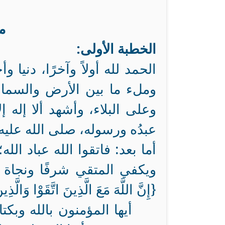
مص
الخطبة الأولى:
الحمد لله أولاً وآخرًا، دنيا
وملء ما بين الأرض والسماو
وعلى البلاء، وأشهد ألا إله 
عبدُه ورسوله، صلى الله عليه 
أما بعد: فاتقوا الله عباد ال
ويكفي المتقي شرفًا ونجاة و
{
إِنَّ اللَّهَ مَعَ الَّذِينَ اتَّقَوْا وَالّ
أيها المؤمنون بالله وبكت