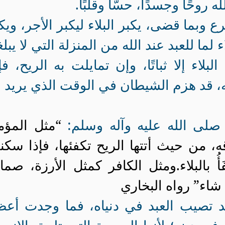
روحًا وجسدًا، حسًّا وقلبًا.
رع وبما قضى، يكبر البلاء ليكبر الأجر، ويك
اء لما للعبد عند الله من المنزلة التي لا يبلغ
لبلاء إلا ثباتًا، وإن تمايلت به الريح، فإ
ه، قد هزم الشيطان في الوقت الذي يريد 
 صلى الله عليه وآله وسلم:
“مثل المؤم
، من حيث أتتها الريح تكفئها، فإذا سك
أُ
بالبلاء
.
ومثل الكافر كمثل الأرزة، صما
 قد تصيب العبد في دنياه، فما وجدت أع