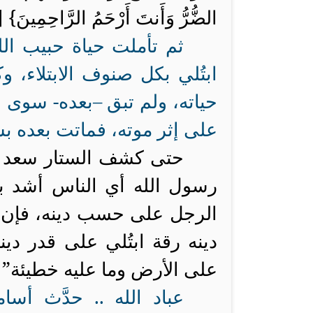
الضُّرُّ وَأَنتَ أَرْحَمُ الرَّاحِمِينَ
}
[
ثم تأملت حياة حبيب ال
ابتُلي بكل صنوف الابتلاء، و
حياته، ولم تبق –بعده- سوى ف
على إثر موته، فماتت بعده ب
حتى كشف الستار سعد ب
رسول الله أي الناس أشد بلا
الرجل على حسب دينه، فإن كا
دينه رقة ابتُلي على قدر دين
على الأرض وما عليه خطيئة” 
عباد الله .. حدَّث أس