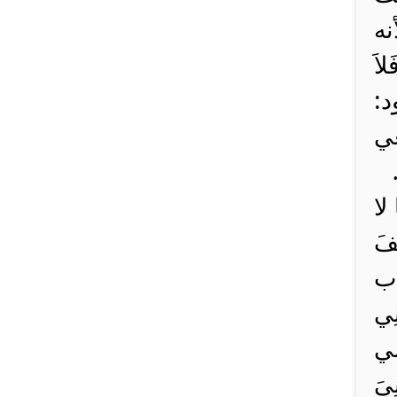
نه
لاَ
د:
عي
لا
ُفَ
غياب
نِي
ُلي
ِيَ