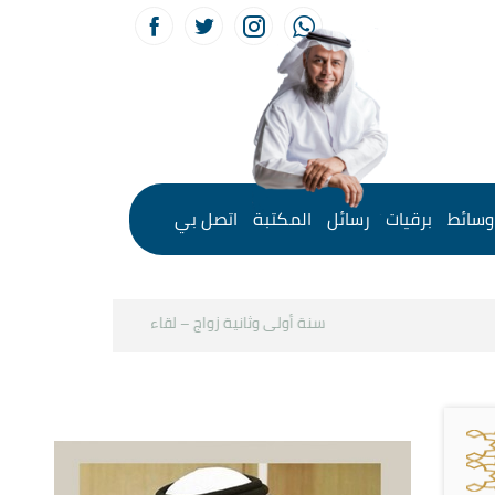
وسائط
برقيات
رسائل
المكتبة
اتصل بي
سنة أولى وثانية زواج – لقاء مع د.خالد الحليبي
كيف نستث