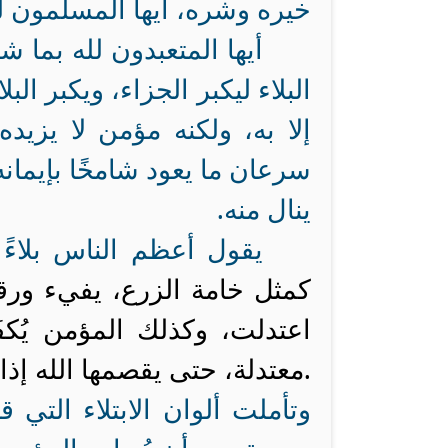
خيره وشره، أيها المسلمون لله 
أيها المتعبدون لله بما ش
البلاء ليكبر الجزاء، ويكبر البل
إلا به، ولكنه مؤمن لا يزيده ا
سرعان ما يعود شامخًا بإيمان
ينال منه.
يقول أعظم الناس بلاءً
كمثل خامة الزرع، يفيء ورقه
اعتدلت، وكذلك المؤمن يُكفَ
معتدلة، حتى يقصمها الله إذا شاء” رواه البخاري.
وتأملت ألوان الابتلاء التي