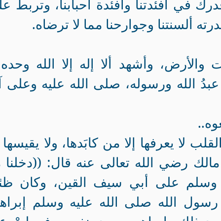
رك في أفئدتنا وأفئدة أحبابنا، وتربط ع
درته ألسنتنا وجوارحنا مما لا ترضاه.
والأرض، وأشهد ألا إله إلا الله وحده 
بدُ الله ورسوله، صلى الله عليه وعلى آ
وه..
لب لا يعرفها إلا من كابَدها، ولا يقيسها إ
الك رضي الله تعالى عنه قال: ((دخلنا 
 وسلم على أبي سيف القين، وكان ظئرً
ذ رسول الله صلى الله عليه وسلم إبراه