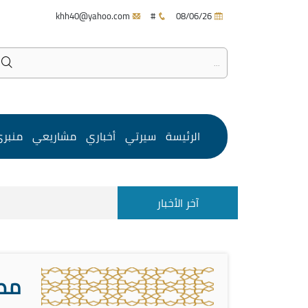
khh40@yahoo.com
#
08/06/26
الرئيسة
سيرتي
أخباري
مشاريعي
منبر
آخر الأخبار
مصي