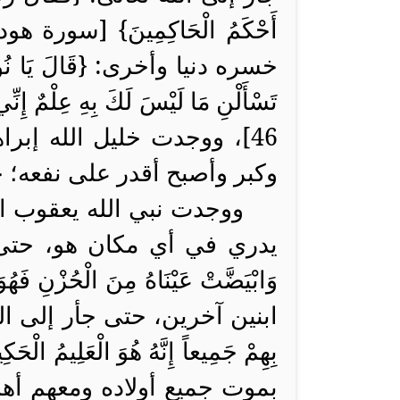
أَحْكَمُ الْحَاكِمِينَ
}
خسره دنيا وأخرى: {
قَالَ يَا نُو
تَسْأَلْنِ مَا لَيْسَ لَكَ بِهِ عِلْمٌ إِ
46]، ووجدت خليل الله إبرا
وكبر وأصبح أقدر على نفعه؛ حتى {أَسْ
ووجدت نبي الله يعقوب ابتُلي
يدري في أي مكان هو، حتى
وَابْيَضَّتْ عَيْنَاهُ مِنَ الْحُزْنِ فَهُ
ابنين آخرين، حتى جأر إلى الل
بِهِمْ جَمِيعاً إِنَّهُ هُوَ الْعَلِيمُ الْحَكِ
بموت جميع أولاده ومعهم أهل