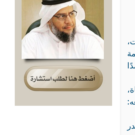
ت،
مة
ًا
ة،
ه:
در