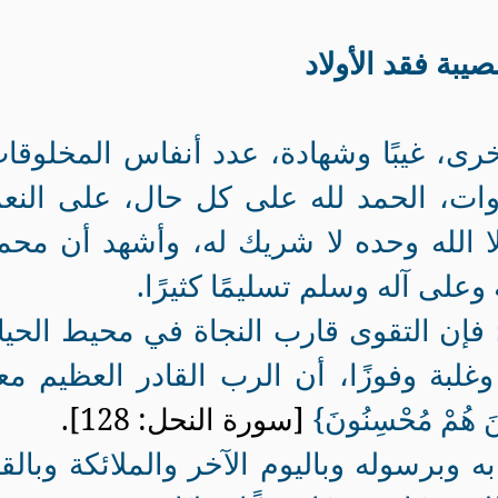
يبة فقد الأولاد
 وأخرى، غيبًا وشهادة، عدد أنفاس المخلوقا
ات، الحمد لله على كل حال، على النع
إلا الله وحده لا شريك له، وأشهد أن محمد
وعلى آله وسلم تسليمًا كثيرًا.
له؛ فإن التقوى قارب النجاة في محيط الحيا
غلبة وفوزًا، أن الرب القادر العظيم مع
َذِينَ هُمْ مُحْسِنُونَ}
[سورة النحل: 128].
ابه وبرسوله وباليوم الآخر والملائكة وبالق