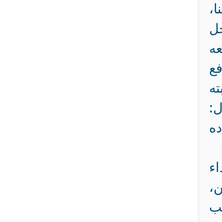
ا،
جل
عه
فع
ته
ل:
ه
اء
ن،
كب