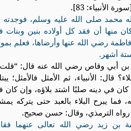
سورة الأنبياء: 83].
له محمد صلى الله عليه وسلم، فوجدته 
كان منها أن فقد كل أولاده بنين وبنات 
اطمة رضي الله عنها وأرضاها، فعلم بموت
ستة أشهر.
ن أبي وقاص رضي الله عنه قال: “قلت ي
ء؟ قال: الأنبياء، ثم
الأمثل
فالأمثل
؛ يبت
ن في دينه صلبًا اشتد بلاؤه، وإن كان 
ه، فما يبرح البلاء بالعبد حتى يتركه يم
رواه الترمذي، وقال
: حسن صحيح.
امة بن زيد رضي الله تعالى عنهما فقا