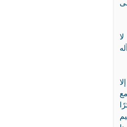
لى
لا
له
لا
مع
ا
يم