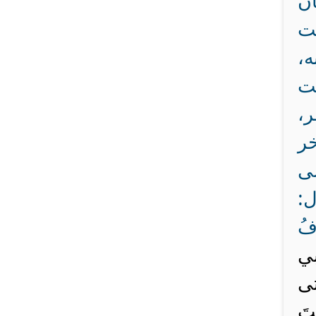
ان
لت
،
لت
ر،
خر
لى
ل:
افُ
نبي
تى
نتَ