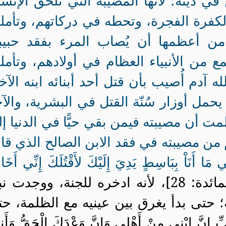
ي دينه؛ لأنها المصيبة التي تلحق الإنس
لكفرة الفجرة، وتحطه في دركاتهم، وتأم
ن أعظمها أن يُصاب المرء بفقد حبيبه
 من الأنبياء العظام في أولادهم، وتأم
 آدم أُصيب بأن قتل أحد أبنائه ابنه الآخ
يحمل أوزار سُنّة القتل في البشرية، والآ
ت أن مصيبته فيمن بقي حيًّا في الدنيا إ
من مصيبته في فقد الابن الصالح الذي قا
 مَا أَنَاْ بِبَاسِطٍ يَدِيَ إِلَيْكَ لأَقْتُلَكَ إِنِّي أَخَ
[سورة المائدة: 28]، لأنه ادخره للجنة، ووجدت 
نه؛ حتى بدأ يغرق بين عينيه مع الظلمة، ح
ِّ إِنَّ ابْنِي مِنْ أَهْلِي وَإِنَّ وَعْدَكَ الْحَقُّ وَأَ