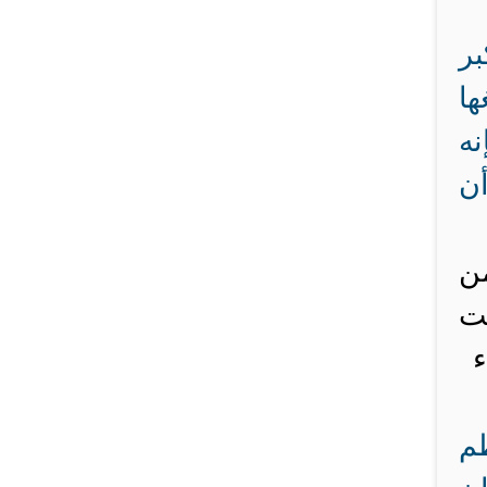
بر
ها
نه
أن
ن
نت
ء
ظم