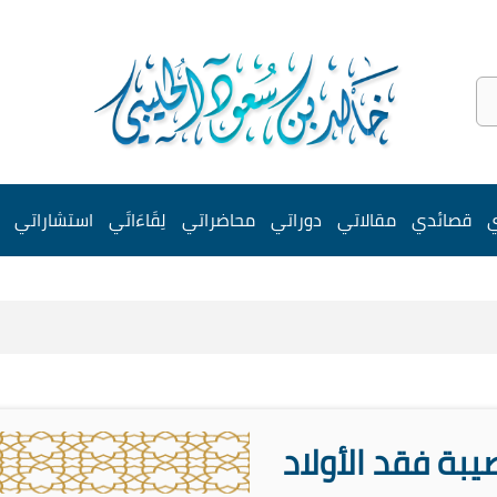
ي
قصائدي
مقالاتي
دوراتي
محاضراتي
لِقَاءَاتَي
استشاراتي
بة فقد الأولاد