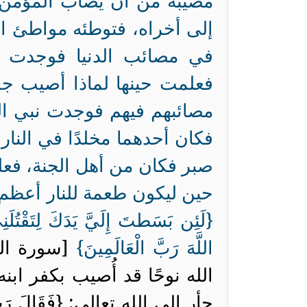
مصيبة من أن يُصاب المؤمن ف
إلى أخراه، فتوطئه مواطئ ا
في مصائب الدنيا فوجدت م
فعلمت حينها لماذا أصيب جمع
مصائبهم فيهم فوجدت نبي الله
فكان أحدهما مخلدًا في النار 
صبر فكان من أهل الجنة، فعلم
حين ليكون طعمة للنار أعظم 
{
لَئِن بَسَطتَ إِلَيَّ يَدَكَ لِتَقْتُلَنِي
اللَّهَ رَبَّ الْعَالَمِينَ
}
الله نوحًا قد أُصيب بكفر اب
جأر إلى الله تعالى: {
فَقَالَ رَب