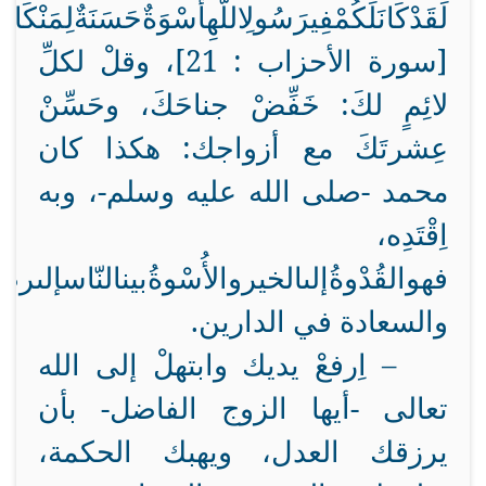
لَقَدْ
كَانَ
لَكُمْ
فِي
رَسُولِ
اللَّهِ
أُسْوَةٌ
حَسَنَةٌ
لِمَنْ
كَانَ
ي
[سورة الأحزاب : 21]، وقلْ لكلِّ
لائِمٍ لكَ: خَفِّضْ جناحَكَ، وحَسِّنْ
عِشرتَكَ مع أزواجك: هكذا كان
محمد -صلى الله عليه وسلم-، وبه
اِقْتَدِه،
فهو
القُدْوةُ
إلى
الخير
والأُسْوةُ
بين
النّاس
إلى
رضو
والسعادة في الدارين.
– اِرفعْ يديك وابتهلْ إلى الله
تعالى -أيها الزوج الفاضل- بأن
يرزقك العدل، ويهبك الحكمة،