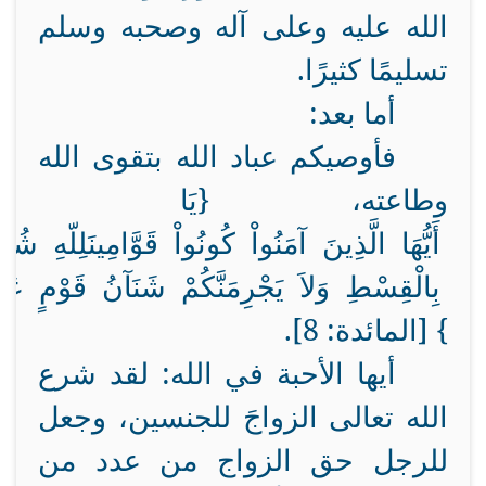
الله عليه وعلى آله وصحبه وسلم
تسليمًا كثيرًا.
أما بعد:
فأوصيكم عباد الله بتقوى الله
وطاعته،
{يَا
أَيُّهَا
الَّذِينَ
آمَنُواْ
كُونُواْ
قَوَّامِينَ
لِلّهِ
شُهَد
بِالْقِسْطِ
وَلاَ
يَجْرِمَنَّكُمْ
شَنَآنُ
قَوْمٍ
عَل
} [المائدة: 8].
أيها الأحبة في الله: لقد شرع
الله تعالى الزواجَ للجنسين، وجعل
للرجل حق الزواج من عدد من