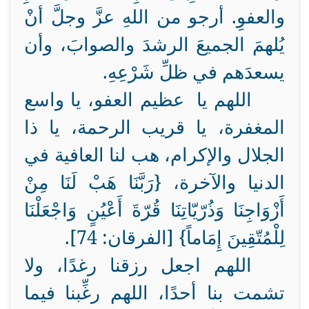
والعفوِ. أرجو من اللهِ عزَّ وجلَّ أنْ
يُلهمَ الجميعَ الرشدَ والصوابَ، وأن
يسعدَهم في ظلِّ شَرْعِهِ.
اللهم يا عظيم العفو، يا واسع
المغفرة، يا قريب الرحمة، يا ذا
الجلال والإكرام، هب لنا العافية في
الدنيا والآخرة، {رَبَّنَا هَبْ لَنَا مِنْ
أَزْوَاجِنَا وَذُرّيّاتِنَا قُرّةَ أَعْيُنٍ وَاجْعَلْنَا
لِلْمُتّقِينَ إِمَاماً} [الفرقان: 74].
اللهم اجعل رزقنا رغدًا، ولا
تشمت بنا أحدًا، اللهم رغِّبنا فيما