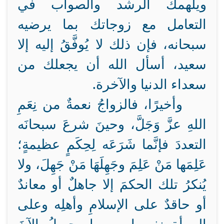
ويلهمك الرشد والصواب في
التعامل مع زوجاتك بما يرضيه
سبحانه، فإن ذلك لا يُوفَّقُ إليه إلا
سعيد، أسأل الله أن يجعلك من
سعداء الدنيا والآخرة.
وأخيرًا، فالزواجُ نعمةٌ من نِعَمِ
اللهِ عزَّ وَجَلَّ، وحينَ شرعَ سبحانَه
التعددَ فإنَّما شَرَعَه لِحِكَمٍ عظيمةٍ؛
عَلِمَها مَنْ عَلِمَ وجَهِلَهَا مَنْ جَهِلَ، ولا
يُنكرُ تلك الحكمَ إلا جاهلٌ أو معاندٌ
أو حاقدٌ على الإسلامِ وأهلِه وعلى