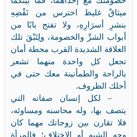
خصومتك مع إحداهما، فما بينكما
ميثاقٌ غليظ احترس من نَقْضِهِ
بنشرِ أسرَارِهِ، ولا تفتح بابًا من
أبواب الشرِّ والخصومة، ولِتَبْقَ تلك
العلاقة الشديدة القرب محطة أمان
تجعل كل واحدة منهما تشعر
بالراحة والطمأنينة معك حتى في
أحلك الظروف.
– لكل إنسان صفاته التي
يتصف بها، وله محاسنه ومساوئه،
فلا تقارن بين زوجاتك مهما كان
وجه الشبه أو الاختلاف؛ فالمرأة