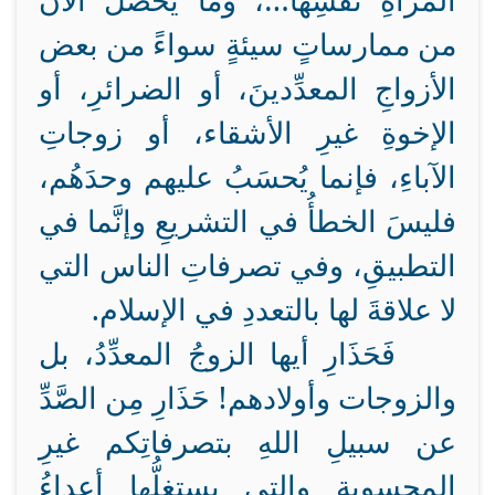
المرأةِ نفسِها…، وما يحصلُ الآنَ
من ممارساتٍ سيئةٍ سواءً من بعض
الأزواجِ المعدِّدينَ، أو الضرائرِ، أو
الإخوةِ غيرِ الأشقاء، أو زوجاتِ
الآباءِ، فإنما يُحسَبُ عليهم وحدَهُم،
فليسَ الخطأُ في التشريعِ وإنَّما في
التطبيقِ، وفي تصرفاتِ الناس التي
لا علاقةَ لها بالتعددِ في الإسلام.
فَحَذَارِ أيها الزوجُ المعدِّدُ، بل
والزوجات وأولادهم! حَذَارِ مِن الصَّدِّ
عن سبيلِ اللهِ بتصرفاتِكم غيرِ
المحسوبةِ والتي يستغلُّها أعداءُ