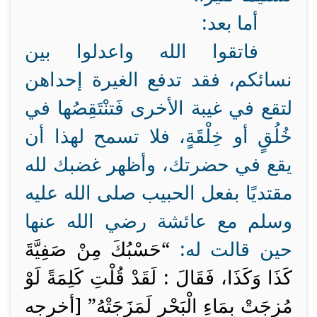
أما بعد:
فاتقوا الله واعدلوا بين
نسائكم، فقد تدفع الغيرة إحداهن
لتقع في غيبة الأخرى فَتنْتَقِصُها في
خُلُقٍ أو خِلْقَةٍ، فلا تسمح لهذا أن
يقع في حضرتك، وأظهر غضبك لله
مقتديًا بفعل الحبيب صلى الله عليه
وسلم مع عائشة رضي الله عنها
حين قالت له:
“حَسْبُكَ مِنْ صَفِيَّةَ
كَذَا وَكَذَا، فَقَالَ : لَقَدْ قُلْتِ كَلِمَةً لَوْ
مُزِجَتْ بِمَاءِ الْبَحْرِ لَمَزَجَتْهُ” [أخرجه