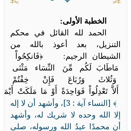
الخطبة الأولى:
الحمد لله القائل في محكم
التنزيل، بعد أعوذ بالله من
الشيطان الرجيم: ﴿فَانكِحُواْ
مَا
طَابَ
لَكُم
مِّنَ
النِّسَاء
مَثْنَى
وَثُلاثَ
وَرُبَاعَ
فَإِنْ
خِفْتُمْ
أَلاَّ
تَعْدِلُواْ
فَوَاحِدَةً
أَوْ
مَا
مَلَكَتْ
أَيْمَانُ
﴾ [النساء آية : 3]، وأشهد أن لا إله
إلا الله وحده لا شريك له، وأشهد
أن محمدًا عبدُ الله ورسوله، صلى