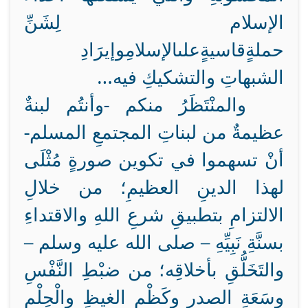
الإسلام لِشَنِّ
حملةٍ
قاسيةٍ
على
الإسلامِ
وإيرَادِ
الشبهاتِ والتشكيكِ فيه…
والمنْتَظَرُ منكم -وأنتُم لبنةٌ
عظيمةٌ من لبناتِ المجتمعِ المسلم-
أنْ تسهموا في تكوين صورةٍ مُثْلَى
لهذا الدينِ العظيمِ؛ من خلالِ
الالتزامِ بتطبيقِ شرعِ اللهِ والاقتداءِ
بسنَّةِ نَبِيِّهِ
– صلى الله عليه وسلم –
والتَخَلُّقِ بأخلاقِه؛ من ضبْطِ النَّفْسِ
وسَعَةِ الصدرِ وكَظْمِ الغيظِ والْحِلْمِ