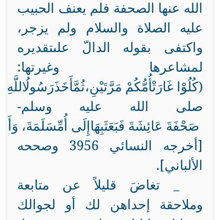
الله عنها الصحفة فلم يعنف الحبيب
عليه الصلاة والسلام ولم يزجر،
واكتفى بقوله الدالّ على
تقديره
لمشاعرها وغيرتها:
(كُلُوْا
غَارَتْ
أُمُّكُمْ
مَرَّتَيْنِ،
ثُمَّ
أَخَذَ
رَسُولُ
اللَّهِ
-
صلى الله عليه وسلم-
صَحْفَةَ
عَائِشَةَ
فَبَعَثَ
بِهَا
إِلَى
أُمِّ
سَلَمَةَ،
وَأَع
[أخرجه النسائي 3956 وصححه
الألباني].
_
تغاضَ قليلاً عن متابعة
وملاحقة إحداهن لك أو لجوالك