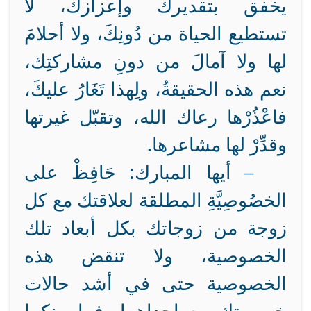
يخفق بتقديرك وإعزازك، لا
تستطيع الحياة من دُونِكَ، ولا أحلامَ
لها ولا آمالَ من دونِ مشاركتِك،
نعم هذه الحقيقةُ، ولِهذا تَغَارُ عليكَ،
فاعْذُرْها رعاك الله، وتقبّل غيرتها
وقدِّرْ لها مشاعرها.
– أيها المبارك: حَافِظْ على
الخصُوصِيَّةِ المطلقة لعلاقتك مع كل
زوجة من زوجاتك بكل أبعاد تلك
الخصوصية، ولا تنقض هذه
الخصوصية حتى في أشد حالات