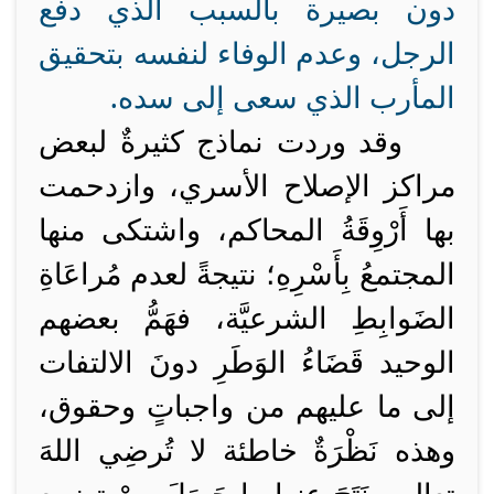
دون بصيرة بالسبب الذي دفع
الرجل، وعدم الوفاء لنفسه بتحقيق
المأرب الذي سعى إلى سده.
وقد وردت نماذج كثيرةٌ لبعض
مراكز الإصلاح الأسري، وازدحمت
بها أَرْوِقَةُ المحاكم، واشتكى منها
المجتمعُ بِأَسْرِهِ؛ نتيجةً لعدم مُراعَاةِ
الضَوابِطِ الشرعيَّة
، فهَمُّ بعضهم
الوحيد
قَضَاءُ الوَطَرِ دونَ الالتفات
إلى ما عليهم من واجباتٍ وحقوق
،
وهذه نَظْرَةٌ خاطئة لا تُرضِي اللهَ