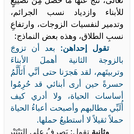
تعالى، نَتَجَ عنها ما حَصَلَ مِنْ تضييعٍ
للأبناء وازدياد نسب الجرائم،
وتدمير لنفسيات الزوجات، وارتفاعِ
نسبِ الطلاق، وهذه بعض النماذج:
تقول إحداهن:
بعد أن تزوجَ
بالزوجة الثانية أهملَ الأبناءَ
وتربيتَهم، لقد هَجرَنا حتى أنَّي أَتَأَلَّمُ
حسرةً حين أرى أبنائي قد حُرِمُوا
أساسات الحياة، ولا أدري كيف
أُلَبِّي مطالبهم وأصبحت أعباءُ الحياة
حملاً ثقيلاً لا أستطيعُ حملها.
وثانية
 تقول: يَصرِفُ على البَيْتَيْ