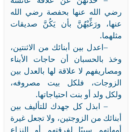
–
حَدِّثْهُنَّ عن علاقة عائشة
رضي الله عنها بحفصة رضي الله
عنها، ورَغِّبْهُنَّ بأن يَكُنَّ صديقات
مثلهما.
–
اعدل بين أبنائك من الاثنتين،
وخذ بالحسبان أن حاجات الأبناء
ومصاريفهم لا علاقة لها بالعدل بين
الزوجات، فلكل بيت مصروفه،
ولكل ولد أو بنت احتياجاتها
.
– ابذل كل جهدك للتأليف بين
أبنائك من الزوجتين، ولا تجعل غيرة
أمهاتهم سببًا لفرقتهم أو النزاع