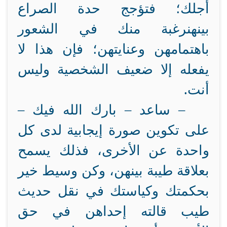
أجلك؛ فتؤجج حدة الصراع
بينهن
رغبة منك في الشعور
باهتمامهن وعنايتهن؛ فإن هذا لا
يفعله إلا ضعيف الشخصية وليس
أنت.
– ساعد – بارك الله فيك –
على تكوين صورة إيجابية لدى كل
واحدة عن الأخرى، فذلك يسمح
بعلاقة طيبة بينهن، وكن وسيط خير
بحكمتك وكياستك في نقل حديث
طيب قالته إحداهن في حق