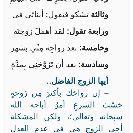
وثالثة
 تشكو فتقول: أبنائي في عُمُرِ ال
ورابعة تقول: 
لقد أهملَ زوجتَه الأولى
وخامسة
: بعد زواجِه مِنِّي بشهرين 
وسادسة
: بعد أن تَزَوَّجَنِي بِمدَّةٍ
أيها الزوج الفاضل..
–
إن زواجَك بأكثرَ مِن زَوجةٍ
حَسْبَ الشرعِ أمرٌ أباحه الله
سبحانه وتعالى؛، ولكن المشكلة
أخي الزوج هي في عدم العدل