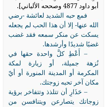
أبو داود 4877 وصححه الألباني
]
.
فمع حبه الشديد لعائشة -رضي
الله عنها- إلا أن هذا الحب لم يجعله
يسكت عن منكر سمعه فقد غضب
غضبًا شديدًا وأرشدها.
–
أَعْطِ كلَّ واحدة حقها في
نُزهة جميلة، أو زيارة لمكة
المكرمة أو المدينة المنورة أو أيّ
مكان آخر تحبه زوجتك.
–
حَذَارِ أن تتلذذ وتتفاخر برؤية
زوجاتك يتصارعن ويتنافسن من