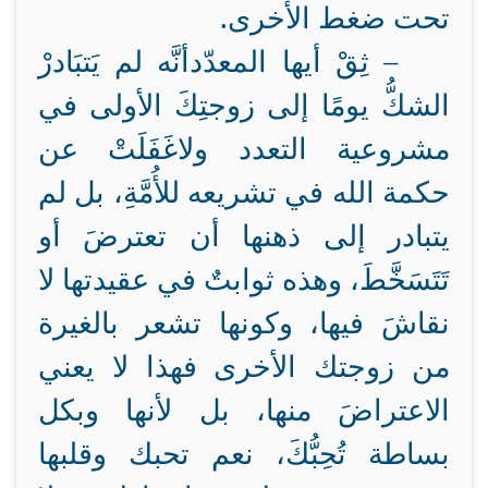
تحت ضغط الأخرى.
– ثِقْ أيها المعدّد
أنَّه لم يَتبَادرْ
الشكُّ يومًا إلى زوجتِكَ الأولى في
مشروعية التعدد ولا
غَفَلَتْ عن
حكمة الله في تشريعه للأُمَّةِ، بل لم
يتبادر إلى ذهنها أن تعترضَ أو
تَتَسَخَّطَ، وهذه ثوابتٌ في عقيدتها لا
نقاشَ فيها، وكونها تشعر بالغيرة
من زوجتك الأخرى فهذا لا يعني
الاعتراضَ منها، بل لأنها وبكل
بساطة تُحِبُّكَ، نعم تحبك وقلبها