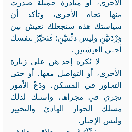
الأخرى، أو مبادرة جميلة صدرت
منها تجاه الأخرى، وتأكد أن
سياستك هذه ستجعلك تعيش بين
وَرْدَتَيْنِ وليس ذِئْبتَيْنِ؛ فَتَخيَّرْ لنفسك
أحلى العيشتين.
–
لا تُكره إحداهن على زيارة
الأخرى، أو التواصل معها، أو حتى
التجاور في المسكن، ودَعْ الأمور
تجري في مجراها، واسلك لذلك
مسلك الحوار الهادئ والتخيير
وليس الإجبار.