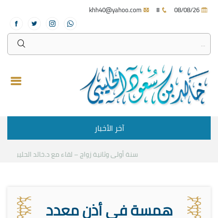
khh40@yahoo.com
#
08/08/26
آخر الأخبار
سنة أولى وثانية زواج – لقاء مع د.خالد الحليبي
كيف نست
همسة في أذن معدد