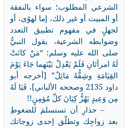
الشرعي المطلوب؛ سواء بالنفقة
أو المبيت أو غير ذلك، إما لهوًى، أو
لجهلٍ في مفهوم تطبيق التعدد
وضوابطه الشرعية، يقول النبيُّ
صلى الله عليه وسلم: “مَنْ كانَتْ
لَهُ امرأتَانِ فَلَمْ يَعْدِلْ بَيْنَهما جَاءَ يَوْمَ
القِيَامَةِ وشِقُّهُ مَائِلٌ” [أخرجه أبو
داود 2135 وصححه الألباني]، فَيَا لَهُ
مِن وَعِيدٍ يَهُزُّ كِيَانَ كلِّ مُؤمِنٍ!!
– حذارِ أن تستسلمَ للضغوطِ
بعد زواجِك وتطلّق إحدى زوجاتك