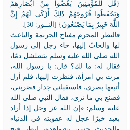
{قُل لِّلْمُؤْمِنِينَ يَغُضُّوا مِنْ أَبْصَارِهِمْ
وَيَحْفَظُوا فُرُوجَهُمْ ذَلِكَ أَزْكَى لَهُمْ إِنَّ
اللَّهَ خَبِيرٌ بِمَا يَصْنَعُونَ} [النــور: 30].
فالنظر المحرم مفتاح الجريمة والباعث
لها والحاثّ إليها، جاء رجل إلى رسول
الله صلى الله عليه وسلم يتشلشل دمًا،
فقال له: ما لك؟ قال: يا رسول الله،
مرت بي امرأة، فنظرت إليها، فلم أزل
أتبعها بصري، فاستقبلني جدار فضربني،
فصنع بي ما ترى، فقال النبي صلى الله
عليه وسلم: «إن الله عز وجل إذا أراد
بعبد خيرًا عجل له عقوبته في الدنيا»
والحديث حسن بشواهده، انظر فتح