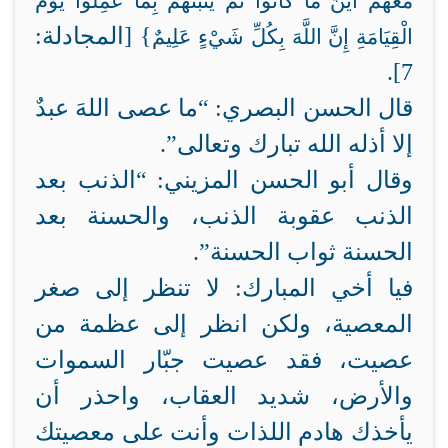
مَعَهُمْ أَيْنَ مَا كَانُوا ثُمَّ يُنَبِّئُهُمْ بِمَا عَمِلُوا يَوْمَ
} [المجادلة:
الْقِيَامَةِ إِنَّ اللَّهَ بِكُلِّ شَيْءٍ عَلِيمٌ
7].
قال الحسن البصري: “ما عصى اللهَ عبدٌ
إلا أذله الله تبارك وتعالى”.
وقال أبو الحسن المزيني: “الذنب بعد
الذنب عقوبة الذنب، والحسنة بعد
الحسنة ثواب الحسنة”.
فيا أخي المبارك: لا تنظر إلى صغر
المعصية، ولكن انظر إلى عظمة من
عصيت، فقد عصيت جبّار السموات
والأرض، شديد العقاب، واحذر أن
يأخذك هادم اللذات وأنت على معصيتك