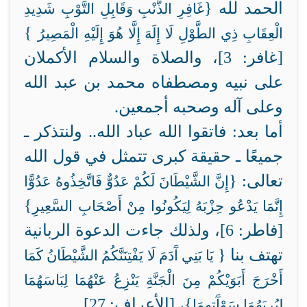
الحمد لله {
غَافِرِ الذَّنْبِ وَقَابِلِ التَّوْبِ شَدِيدِ
}
الْعِقَابِ ذِي الطَّوْلِ لَا إِلَهَ إِلَّا هُوَ إِلَيْهِ الْمَصِيرُ
[غافر: 3]، والصلاة والسلام الأكملان
على نبيه ومصطفاه محمد بن عبد الله
وعلى آله وصحبه أجمعين.
أما بعد: فاتقوا الله عباد الله.. ولنتذكر ـ
جميعًا ـ حقيقة كبرى تتمثل في قول الله
تعالى: {
إِنَّ الشَّيْطَانَ لَكُمْ عَدُوٌّ فَاتَّخِذُوهُ عَدُوًّا
}
إِنَّمَا يَدْعُو حِزْبَهُ لِيَكُونُوا مِنْ أَصْحَابِ السَّعِيرِ
[فاطر: 6]، ولذلك جاءت الدعوة الربانية
تهتف بنا {
يَا بَنِي آَدَمَ لَا يَفْتِنَنَّكُمُ الشَّيْطَانُ كَمَا
أَخْرَجَ أَبَوَيْكُمْ مِنَ الْجَنَّةِ يَنْزِعُ عَنْهُمَا لِبَاسَهُمَا
}، [الأعراف: 27].
لِيُرِيَهُمَا سَوْآَتِهِمَا