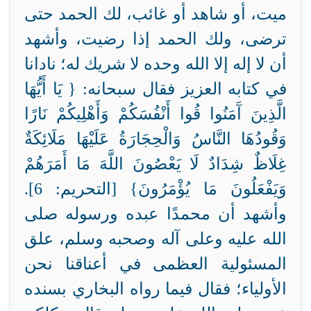
ميت، أو شاهد أو غائب، لك الحمد حتى
ترضى، ولك الحمد إذا رضيت، وأشهد
أن لا إله إلا الله وحده لا شريك له؛ نادانا
في كتابه العزيز فقال سبحانه: { يَا أَيُّهَا
الَّذِينَ آَمَنُوا قُوا أَنْفُسَكُمْ وَأَهْلِيكُمْ نَارًا
وَقُودُهَا النَّاسُ وَالْحِجَارَةُ عَلَيْهَا مَلَائِكَةٌ
غِلَاظٌ شِدَادٌ لَا يَعْصُونَ اللَّهَ مَا أَمَرَهُمْ
وَيَفْعَلُونَ مَا يُؤْمَرُونَ} [التحريم: 6].
وأشهد أن محمدًا عبده ورسوله صلى
الله عليه وعلى آله وصحبه وسلم، علق
المسئولية العظمى في أعناقنا نحن
الأولياء؛ فقال فيما رواه البخاري بسنده