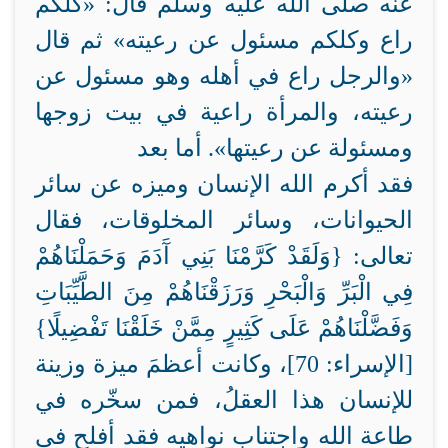
عنه صلى الله عليه وسلم قال: «كلكم
راع وكلكم مسئول عن رعيته» ثم قال
«والرجل راع في أهله وهو مسئول عن
رعيته، والمرأة راعية في بيت زوجها
ومسئولة عن رعيتها». أما بعد
فقد أكرم الله الإنسان وميزه عن سائر
الحيوانات، وسائر المخلوقات، فقال
تعالى: {وَلَقَدْ كَرَّمْنَا بَنِي آَدَمَ وَحَمَلْنَاهُمْ
فِي الْبَرِّ وَالْبَحْرِ وَرَزَقْنَاهُمْ مِنَ الطَّيِّبَاتِ
وَفَضَّلْنَاهُمْ عَلَى كَثِيرٍ مِمَّنْ خَلَقْنَا تَفْضِيلًا}
[الإسراء: 70]، وكانت أعظمَ ميزة وزينة
للإنسان هذا العقلُ، فمن سخّره في
طاعة الله واجتناب نواهيه فقد أفلح في