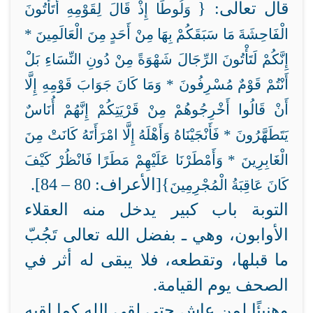
قال تعالى: {
وَلُوطًا إِذْ قَالَ لِقَوْمِهِ أَتَأْتُونَ
الْفَاحِشَةَ مَا سَبَقَكُمْ بِهَا مِنْ أَحَدٍ مِنَ الْعَالَمِينَ *
إِنَّكُمْ لَتَأْتُونَ الرِّجَالَ شَهْوَةً مِنْ دُونِ النِّسَاءِ بَلْ
أَنْتُمْ قَوْمٌ مُسْرِفُونَ * وَمَا كَانَ جَوَابَ قَوْمِهِ إِلَّا
أَنْ قَالُوا أَخْرِجُوهُمْ مِنْ قَرْيَتِكُمْ إِنَّهُمْ أُنَاسٌ
يَتَطَهَّرُونَ * فَأَنْجَيْنَاهُ وَأَهْلَهُ إِلَّا امْرَأَتَهُ كَانَتْ مِنَ
الْغَابِرِينَ * وَأَمْطَرْنَا عَلَيْهِمْ مَطَرًا فَانْظُرْ كَيْفَ
}[الأعراف: 80 – 84].
كَانَ عَاقِبَةُ الْمُجْرِمِينَ
التوبة باب كبير يدخل منه العقلاء
الأوابون، وهي ـ بفضل الله تعالى تَجُبّ
ما قبلها، وتقطعه، فلا يبقى له أثر في
الصحف يوم القيامة.
وهنيئًا لمن عاش حتى لقي الله كما لقيه