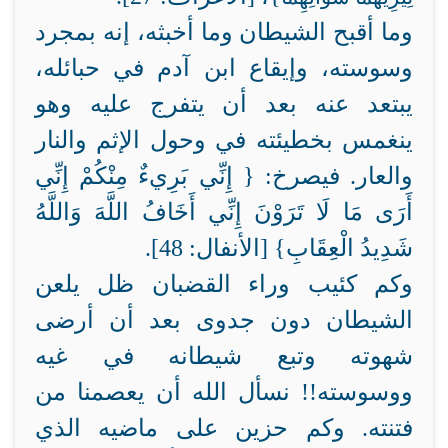
وما أقبح الشيطان وما أخبثه، إنه بمجرد
وسوسته، وإيقاع ابن آدم في حبائله،
يبتعد عنه بعد أن يتفرج عليه وهو
ينغمس بخطيئته في وحول الإثم والنار
والعار. فيصرخ: {
إِنِّي بَرِيءٌ مِنْكُمْ إِنِّي
أَرَى مَا لَا تَرَوْنَ إِنِّي أَخَافُ اللَّهَ وَاللَّهُ
شَدِيدُ الْعِقَابِ} [الأنفال: 48].
وكم كئيب وراء القضبان ظل يلعن
الشيطان دون جدوى بعد أن أرضى
شهوته وتبع شيطانه في غيه
ووسوسته!! نسأل الله أن يعصمنا من
فتنته. وكم حزين على ماضيه الذي