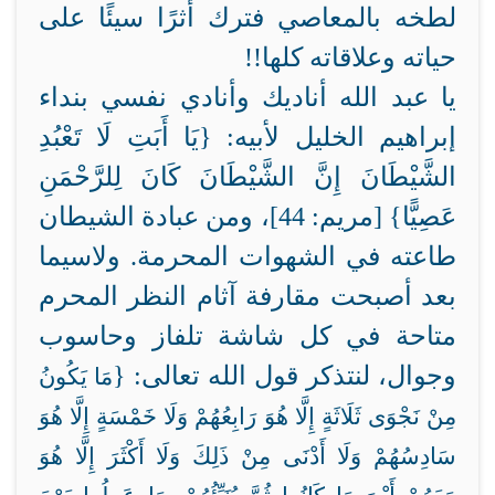
لطخه بالمعاصي فترك أثرًا سيئًا على
حياته وعلاقاته كلها!!
يا عبد الله أناديك وأنادي نفسي بنداء
إبراهيم الخليل لأبيه: {يَا أَبَتِ لَا تَعْبُدِ
الشَّيْطَانَ إِنَّ الشَّيْطَانَ كَانَ لِلرَّحْمَنِ
عَصِيًّا} [مريم: 44]، ومن عبادة الشيطان
طاعته في الشهوات المحرمة. ولاسيما
بعد أصبحت مقارفة آثام النظر المحرم
متاحة في كل شاشة تلفاز وحاسوب
وجوال، لنتذكر قول الله تعالى: {
مَا يَكُونُ
مِنْ نَجْوَى ثَلَاثَةٍ إِلَّا هُوَ رَابِعُهُمْ وَلَا خَمْسَةٍ إِلَّا هُوَ
سَادِسُهُمْ وَلَا أَدْنَى مِنْ ذَلِكَ وَلَا أَكْثَرَ إِلَّا هُوَ