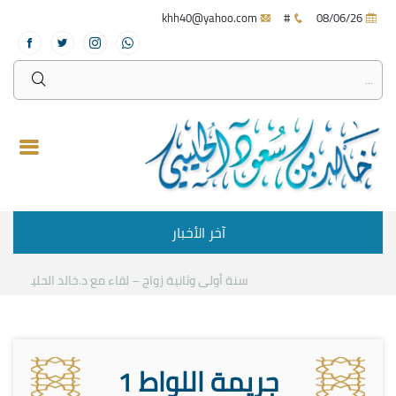
khh40@yahoo.com
#
08/06/26
آخر الأخبار
سنة أولى وثانية زواج – لقاء مع د.خالد الحليبي
كيف ن
جريمة اللواط 1