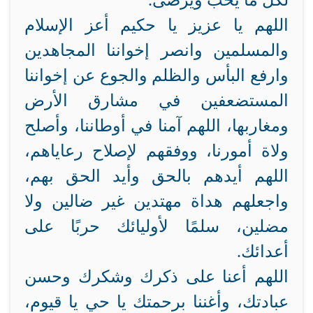
لكل ما يحب ويرضى.
اللهم يا عزيز يا حكيم أعز الإسلام
والمسلمين وانصر إخواننا المجاهدين
وارفع البأس والظلم والجوع عن إخواننا
المستضعفين في مشارق الأرض
ومغاربها، اللهم آمنا في أوطاننا، وأصلح
ولاة أمورنا، ووفقهم لإصلاح رعاياهم،
اللهم أيدهم بالحق وأيد الحق بهم،
واجعلهم هداة مهتدين غير ضالين ولا
مضلين، سلمًا لأوليائك حربًا على
أعدائك.
اللهم أعنا على ذكرك وشكرك وحسن
عبادتك، وأغننا برحمتك يا حي يا قيوم،