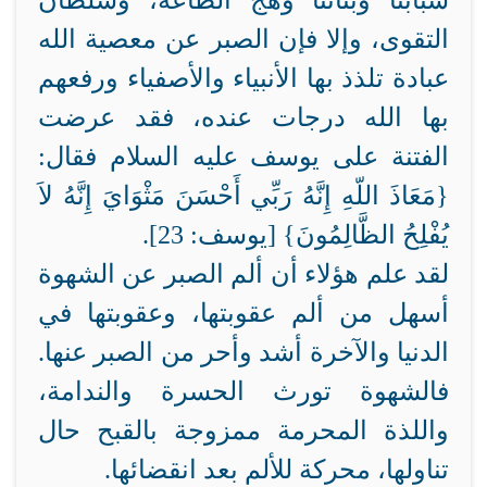
شبابنا وبناتنا وهج الطاعة، وسلطان
التقوى، وإلا فإن الصبر عن معصية الله
عبادة تلذذ بها الأنبياء والأصفياء ورفعهم
بها الله درجات عنده، فقد عرضت
الفتنة على يوسف عليه السلام فقال:
{مَعَاذَ اللّهِ إِنَّهُ رَبِّي أَحْسَنَ مَثْوَايَ إِنَّهُ لاَ
يُفْلِحُ الظَّالِمُونَ} [يوسف: 23].
لقد علم هؤلاء أن ألم الصبر عن الشهوة
أسهل من ألم عقوبتها، وعقوبتها في
الدنيا والآخرة أشد وأحر من الصبر عنها.
فالشهوة تورث الحسرة والندامة،
واللذة المحرمة ممزوجة بالقبح حال
تناولها، محركة للألم بعد انقضائها.