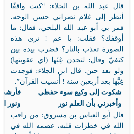
قال عبد الله بن الجلاء: “كنت واقفًا
أنظر إلى غلام نصراني حسن الوجه،
فمر بي أبو عبد الله البلخي، فقال: ما
أوقفك؟ فقلت: يا عم ! ترى هذه
الصورة تعذب بالنار؟ فضرب بيده بين
كتفيّ وقال: لتجدن غِبّها (أي عقوبتها)
ولو بعد حين. قال ابن الجلاء: فوجدت
غِبَّها بعد أربعين سنة ! أُنسيت القرآن”.
شكوت إلى وكيع سوء حفظي
فأرشدن
وأخبرني بأن العلم نور
ونور ال
قال أبو العباس بن مسروق: من راقب
الله في خطرات قلبه، عصمه الله في