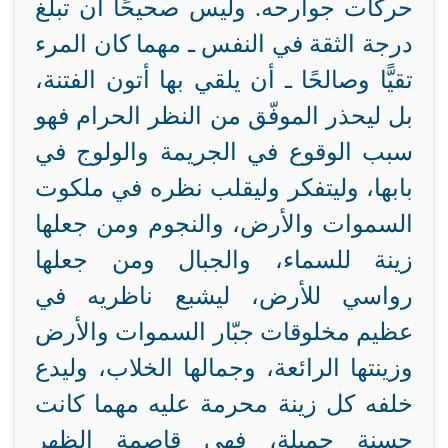
حركات جوارحه. وليس صحيحًا أن تبلغ
درجة الثقة في النفس ـ مهما كان المرء
تقيًّا وصالحًا ـ أن يلقي بها أتون الفتنة،
بل ليحذر الموفّق من النظر الحرام فهو
سبب الوقوع في الجريمة والولوج في
بابها، وليتفكر وليقلب نظره في ملكوت
السموات والأرض، والنجوم ومن جعلها
زينة للسماء، والجبال ومن جعلها
رواسي للأرض، ليشبع ناظريه في
عظيم مخلوقات جبّار السموات والأرض
وزينتها الرائعة، وجمالها الخلاب، وليدع
خلفه كل زينة محرمة عليه مهما كانت
حسنة جميلة، فهي قاصمة الظهر