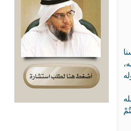
نا
ه،
له
له
ُمْ