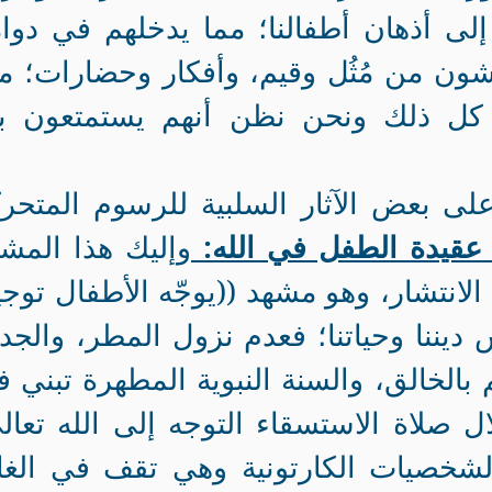
إلى أذهان أطفالنا؛ مما يدخلهم في دوا
شون من مُثُل وقيم، وأفكار وحضارات؛ م
كل ذلك ونحن نظن أنهم يستمتعون بم
ى بعض الآثار السلبية للرسوم المتحر
عقيدة الطفل في الله:
وإليك هذا المش
الانتشار، وهو مشهد ((يوجّه الأطفال توجيه
ننا وحياتنا؛ فعدم نزول المطر، والج
الخالق، والسنة النبوية المطهرة تبني 
 صلاة الاستسقاء التوجه إلى الله تعال
شخصيات الكارتونية وهي تقف في الغاب