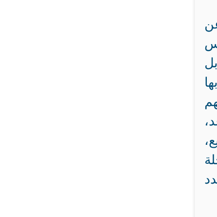
عن
يس
بل
ا
هم
د،
ع،
لة
دد