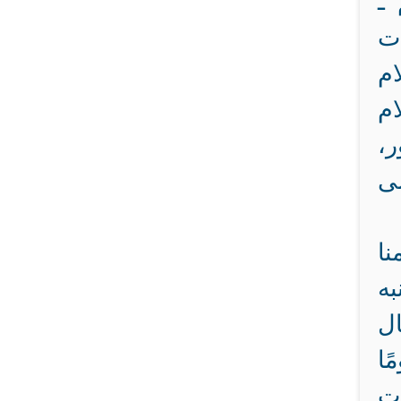
 ـ
من مؤثرات
ام
ام
ر،
لى
نا
به
ل
ًا
ات