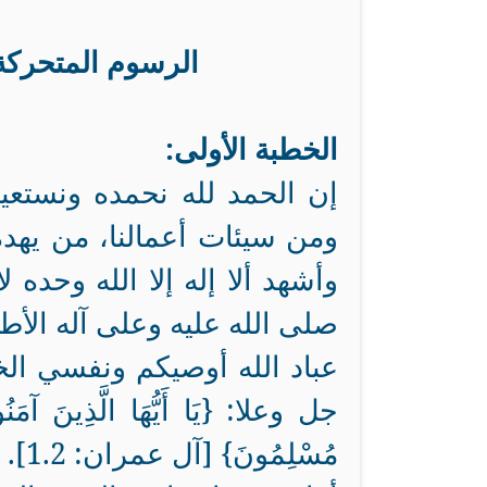
الرسوم المتحركة
الخطبة الأولى:
إن الحمد لله نحمده ونستعين
ومن سيئات أعمالنا، من يهده
وأشهد ألا إله إلا الله وحده
صلى الله عليه وعلى آله الأطه
عباد الله أوصيكم ونفسي الخا
جل وعلا: {يَا أَيُّهَا الَّذِينَ آمَنُوا ات
مُسْلِمُونَ} [آل عمران: 1.2].