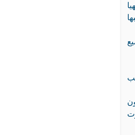
يا
ا
ع
يب
ون
رت