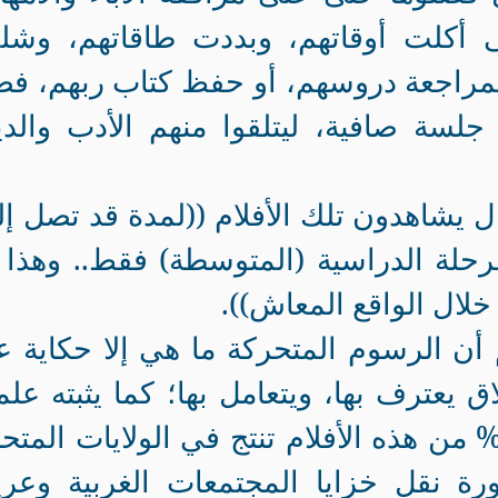
ى أكلت أوقاتهم، وبددت طاقاتهم، وشل
مراجعة دروسهم، أو حفظ كتاب ربهم، فضل
لسة صافية، ليتلقوا منهم الأدب والد
ال يشاهدون تلك الأفلام ((لمدة قد تصل إ
رحلة الدراسية (المتوسطة) فقط.. وهذا 
خلال الواقع المعاش)).
أن الرسوم المتحركة ما هي إلا حكاية 
 يعترف بها، ويتعامل بها؛ كما يثبته علم
لاجتماع، فإذا علمت بأن 70% من هذه الأفلام تنتج في الولايات المت
ة نقل خزايا المجتمعات الغربية وعريه