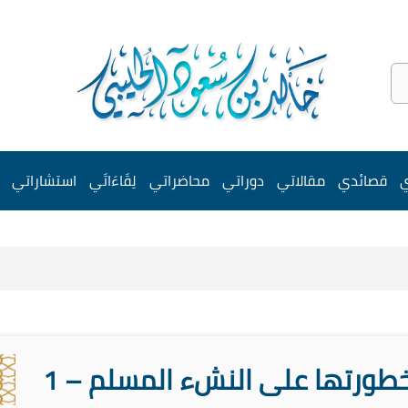
ي
قصائدي
مقالاتي
دوراتي
محاضراتي
لِقَاءَاتَي
استشاراتي
طورتها على النشء المسلم – 1