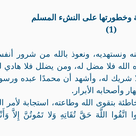
 وخطورتها على النشء المسلم
(1)
ه ونستهديه، ونعوذ بالله من شرور أنفس
 الله فلا مضل له، ومن يضلل فلا هادي ل
 لا شريك له، وأشهد أن محمدًا عبده ورسو
ار وأصحابه الأبرار.
طئة بتقوى الله وطاعته، استجابة لأمر ال
َّقُوا اللَّهَ حَقَّ تُقَاتِهِ وَلا تَمُوتُنَّ إِلاَّ وَأَنْت