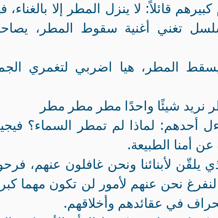
هم قائلاً: لا ينزل المطر إلا بالغناء، فه
لسل تغني أغنية سقوط المطر، يصاحبه
سقط المطر، هيا اضربي لتغمري الجمي
نريد شيئًا واحدًا مطر مطر مطر
ءل أحدهم: لماذا لم تمطر السماء؟ فيج
عن أمنا الطبيعة.
ي يلقّن لأبنائنا ونحن غافلون عنهم، فرح
؛ لنفرغ نحن عنهم لأمور لن تكون مهما كب
انحراف في عقائدهم وأخلاقهم.