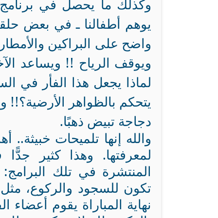
وكذلك ما يحصل في برنامج (
يوهم أطفالنا ـ في بعض حلقات
واضح على البراكين والأمطار
ويوقف الرياح !! ويساعد الآخ
لماذا يجعل هذا الفأر في الس
يتحكم بالظواهر الأرضية؟!!
دجاجة تبيض ذهبًا.
والله إنها تلميحات خبيثة.. أه
لمعرفتها. وهذا كثير جدًّا
المنتشرة في تلك البرامج: ا
تكون للسجود والركوع، مثل م
نهاية المباراة يقوم أعضاء ا