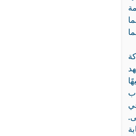
مة
ما
ا
كة
هد
ًا
دب
في
ى.
ة