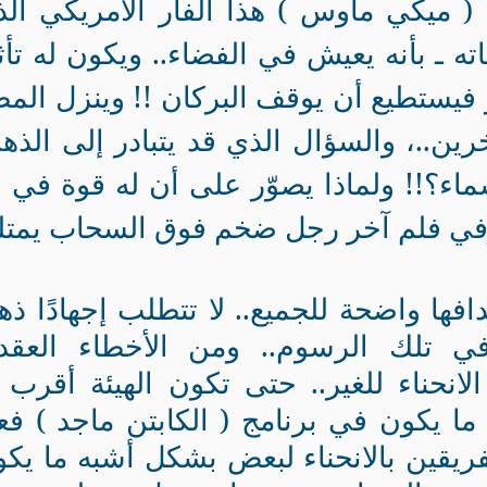
 ميكي ماوس ) هذا الفأر الأمريكي ال
ه ـ بأنه يعيش في الفضاء.. ويكون له تأث
 فيستطيع أن يوقف البركان !! وينزل الم
رين..، والسؤال الذي قد يتبادر إلى الذه
ماء؟!! ولماذا يصوّر على أن له قوة في 
 وفي فلم آخر رجل ضخم فوق السحاب يمت
دافها واضحة للجميع.. لا تتطلب إجهادًا ذهني
 في تلك الرسوم.. ومن الأخطاء العقد
لانحناء للغير.. حتى تكون الهيئة أقرب 
ا يكون في برنامج ( الكابتن ماجد ) فع
لفريقين بالانحناء لبعض بشكل أشبه ما يك