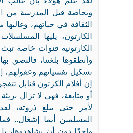
لقد علم هؤلاء بأن غالب ال
الثقافة في حياتهم، وغالبها 
الكارتون، يليها المسلسلات و
الكارتونية قنوات خاصة تبث
وأنطقوها بلغتنا، فالتصق بها
تشكيل نفسياتهم وعقولهم، إل
إن أفلام الكرتون قنابل تتفج
أو متابعة، فهي لا تزال بريئة 
لأمر حتى يبلغ ذروته،
لقد
المسلمين أيما إشغال.. فما 
واحدًا دون أن يشاهدوها، بل