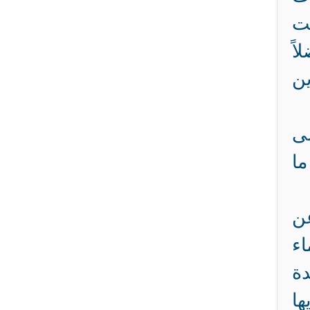
ت
اً
ين
لى
ما
عن
اء
حدة
ا