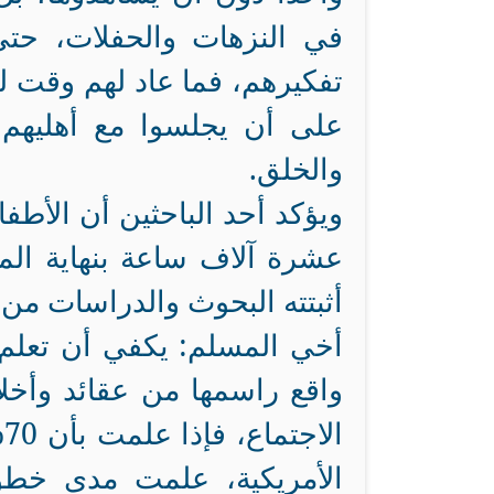
في النزهات والحفلات، حت
تفكيرهم، فما عاد لهم وقت ل
على أن يجلسوا مع أهليهم ج
والخلق.
ويؤكد أحد الباحثين أن الأطف
عشرة آلاف ساعة بنهاية الم
أثبتته البحوث والدراسات من 
أخي المسلم: يكفي أن تعلم 
واقع راسمها من عقائد وأخلاق
ا
الأمريكية، علمت مدى خطور