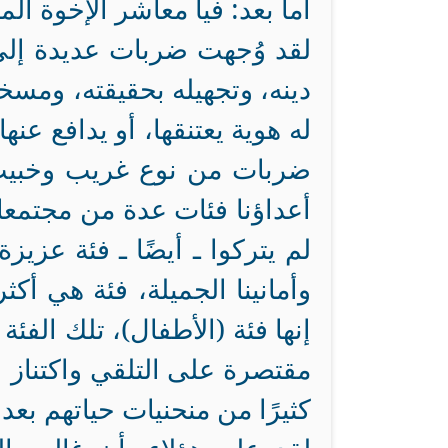
أما بعد: فيا معاشر الإخوة الم
لقد وُجهت ضربات عديدة إلى
دينه، وتجهيله بحقيقته، ومس
له هوية يعتنقها، أو يدافع ع
ضربات من نوع غريب وخبيث 
أعداؤنا فئات عدة من مجتمعا
لم يتركوا ـ أيضًا ـ فئة عزيز
وأمانينا الجميلة، فئة هي أكث
إنها فئة (الأطفال)، تلك الفئة
مقتصرة على التلقي واكتناز 
كثيرًا من منحنيات حياتهم بعد ا