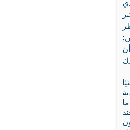
ذي
ير
طر
ن:
أن
لك
ًا
ية
ما
ند
ون