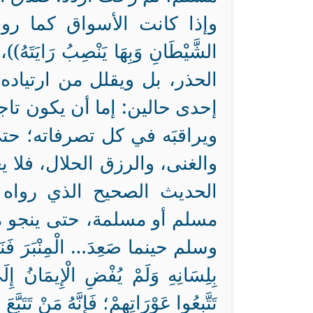
وإذا كانت الأسواق كما روى مسل
الشَّيْطَانِ وَبِهَا يَنْصِبُ رَ
الحذر، بل ويقلل من ارتياده 
إحدى حالين: إما أن يكون تاجر
ويراقبَه في كل تصرفاته؛ حتى
والغنى، والرزق الحلال، فلا ي
الحديث الصحيح الذي رواه ا
مسلم أو مسلمة، حتى ينجو م
وسلم حينما صَعِدَ… الْمِنْبَرَ فَنَادَ
بِلِسَانِهِ وَلَمْ يُفْضِ الْإِيمَانُ إِلَى
تَتَّبِعُوا عَوْرَاتِهِمْ؛ فَإِنَّهُ مَنْ تَتَبَّعَ