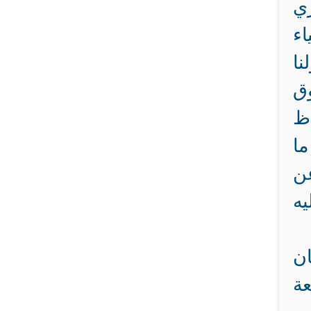
ري
اء
نا
وق
ظ
ما
عن
يه
ان
عة