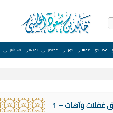
ي
قصائدي
مقالاتي
دوراتي
محاضراتي
لِقَاءَاتَي
استشاراتي
ق غفلات وآهات – 1