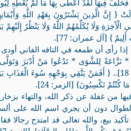
َفَ فِيهَا لَقَدْ أَعْطَى بِهَا مَا لَمْ يُعْطِهِ لِيُوق
تْ { إِنَّ الَّذِينَ يَشْتَرُونَ بِعَهْدِ اللَّهِ وَأَيْمَانِه
 الْآَخِرَةِ وَلَا يُكَلِّمُهُمُ اللَّهُ وَلَا يَنْظُرُ إِلَيْهِمْ يَ
َابٌ أَلِيمٌ } [آل عمران: 77].
إذا رأى أن طمعه في التافه الفاني أودى 
عَةً لِلشَّوَى * تَدْعُوا مَنْ أَدْبَرَ وَتَوَلَّى
وَجَمَعَ فَأَوْعَى} [المعارج: 15- 18].. { أَفَمَنْ يَتَّقِي بِوَجْهِهِ سُوءَ الْعَذَابِ ي
مَا كُنْتُمْ تَكْسِبُونَ} [الزمر: 24].
ها من غفلة عن ذكر الله، والتهاء بزخا
 الطوال دون أن يجري اسم الله على ألس
 تأكيد بيع، والله تعالى قد امتدح رجالا فقا