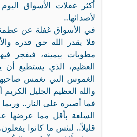
أكثر غفلات الأسواق اليوم
لأصدائها..
في الأسواق غفلة عن عظمة ق
فلا يقدر الله حق قدره وال
مطويات بيمينه، فيفجر فيها
العظيم، الذي يستطيع أن ي
الغموس التي تغمس صاحبها 
والله العظيم الجليل الكريم أ
فما أصبره على النار.. وربم
السلعة بأقل مما عرضها عليه
قليلاً.. لبئس ما كانوا يفعلون