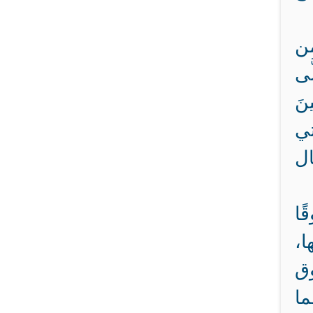
من
َى
ينَ
تي
ال
ًا
ا،
ق
ما