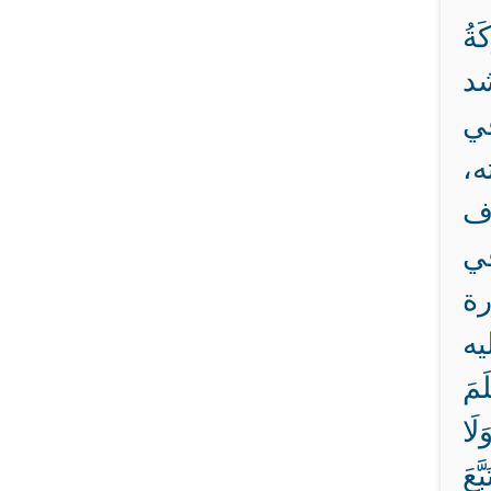
ةُ
شد
في
ه،
اف
في
رة
يه
َمَ
لَا
َّعَ