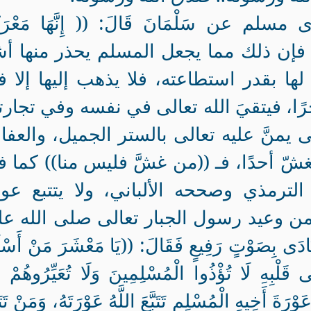
م عن سَلْمَانَ قَالَ: (( إِنَّهَا مَعْرَكَ
ايَتَهُ))، فإن ذلك مما يجعل المسلم يحذر منها أ
لها بقدر استطاعته، فلا يذهب إليها إلا 
ًا، فيتقيَ الله تعالى في نفسه وفي تجارت
 يمنَّ عليه تعالى بالستر الجميل، والعف
غشّ أحدًا، فـ ((من غشَّ فليس منا)) كما 
لترمذي وصححه الألباني، ولا يتتبع عو
ن وعيد رسول الجبار تعالى صلى الله عل
ى بِصَوْتٍ رَفِيعٍ فَقَالَ: ((يَا مَعْشَرَ مَنْ أَسْل
 قَلْبِهِ لَا تُؤْذُوا الْمُسْلِمِينَ وَلَا تُعَيِّرُوهُمْ وَ
 عَوْرَةَ أَخِيهِ الْمُسْلِمِ تَتَبَّعَ اللَّهُ عَوْرَتَهُ، وَمَنْ تَتَب