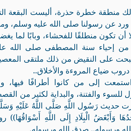
ك منطقة خطرة حذرة، أليست البقعة ال
ورد عن رسولنا صلى الله عليه وسلم، وما
أن تكون منطلقًا للفحشاء، وبابًا لما يغ
ت من إحياء سنة المصطفى صلى الله علي
بحت على النقيض من ذلك ملتقى المعصية
 دروب ضياع المروءة والأخلاق..
تمعت إلى من كانوا أطرافًا فيها، وإ
ل للسوء والفتنة، والبداية لكثير من الق
ث رَسُول اللَّهِ صَلَّى اللَّهُ عَلَيْهِ وَسَلَّم
ِدُهَا وَأَبْغَضُ الْبِلَادِ إِلَى اللَّهِ أَسْوَاقُهَا)) ر
ه ورسوله.. صدق الله ورسوله.