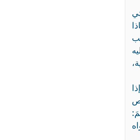
تي
ذا
ضب
ه
،
ذا
صص
َ:
واه