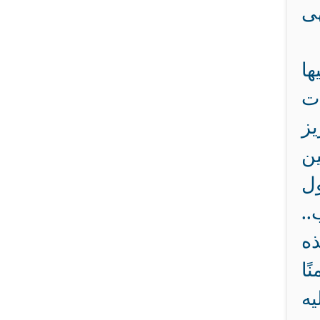
ى
ها
ات
يز
ن
ل
..
ذه
ًا
يه