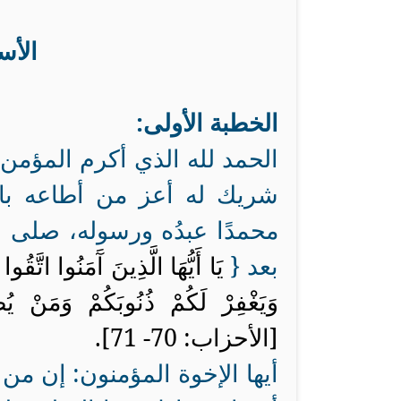
الأس
الخطبة الأولى:
الحمد لله الذي أكرم المؤمن بض
شريك له أعز من أطاعه بال
محمدًا عبدُه ورسوله، صلى ال
بعد {
يَا أَيُّهَا الَّذِينَ آَمَنُوا اتَّقُ
وَيَغْفِرْ لَكُمْ ذُنُوبَكُمْ وَمَنْ ي
[الأحزاب: 70- 71].
أيها الإخوة المؤمنون: إن من