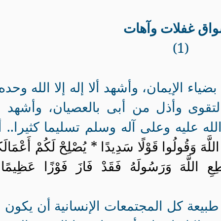
واق غفلات وآهات
(1)
ياء الإيمان، وأشهد ألا إله إلا الله وحده 
تقوى وأذل من أبى بالعصيان، وأشهد أ
له عليه وعلى آله وسلم تسليما كثيرا.. أ
وا اللَّهَ وَقُولُوا قَوْلًا سَدِيدًا * يُصْلِحْ لَكُمْ أَعْمَالَك
ُطِعِ اللَّهَ وَرَسُولَهُ فَقَدْ فَازَ فَوْزًا عَظِيمً
 طبيعة كل المجتمعات الإنسانية أن يكون ل