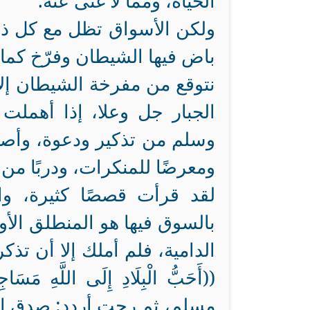
الحياة، ومما لا غنى عنه.
ولكن الأسواق تظل مع كل ذل
باض فيها الشيطان وفرّخ كما 
نتوقع من مفرخة الشيطان إلا 
الجبار جل وعلا، إذا أهمل
وسلم من تذكير ودعوة، وأص
ومعرضًا للمنكرات، ودربًا من
لقد قرأت قصصًا كثيرة، واس
بالسوق فيها هو المنطلق الأو
الدامية، فلم أملك إلا أن تذكرت حدي
((أَحَبُّ الْبِلَادِ إِلَى اللَّهِ مَسَاج
مسلم، ثم رحت أردد: صدق الل