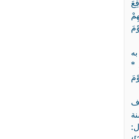
ِعَ
ِمْ
وْمَ
به
 *
َوْمَ
رف
نة
ل: