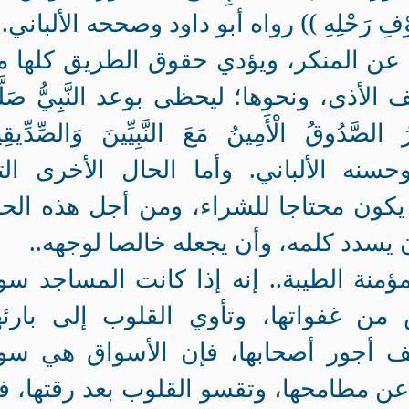
فِي جَوْفِ رَحْلِهِ )) رواه أبو داود وصححه الألباني.
ى عن المنكر، ويؤدي حقوق الطريق كلها 
أذى، ونحوها؛ ليحظى بوعد النَّبِيُّ صَلّ
ُ الصَّدُوقُ الْأَمِينُ مَعَ النَّبِيِّينَ وَالصِّدِّيقِ
ذي وحسنه الألباني. وأما الحال الأخرى ال
كون محتاجا للشراء، ومن أجل هذه الح
ن يسدد كلمه، وأن يجعله خالصا لوجهه..
لمؤمنة الطيبة.. إنه إذا كانت المساجد سوق
من غفواتها، وتأوي القلوب إلى بارئه
عف أجور أصحابها، فإن الأسواق هي سو
ح عن مطامحها، وتقسو القلوب بعد رقتها، ف