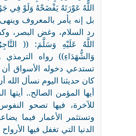
اللَّهُ عَوْرَتَهُ يَفْضَحْهُ وَلَوْ 
بل إنه يأمر بالمعروف وينه
رد السلام، وغض البصر، وكف ال
اللَّهُ عَلَيْهِ وَسَلَّمَ: (( التَّاجِر
وَالشُّهَدَاءِ)) رواه الترم
تستدعي دخوله الأسواق أن ي
كان حديثنا اليوم نسأل الله أ
أيها المؤمن الصالح.. أيتها ا
للآخرة، فيها تصحو النفوس 
وتستثمر الأعمار فيما يضا
الدنيا التي تغفل فيها الأروا