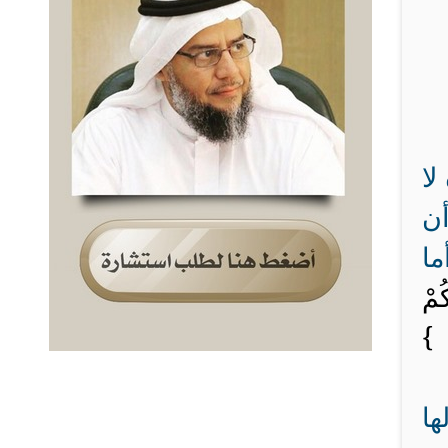
لا
ن
ما
ُمْ
ا }
ها