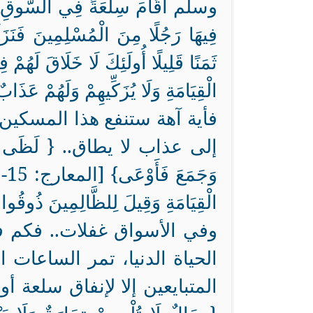
وسلم أَقَامَ سِلْعَةً فِي السُّوقِ فَحَل
فِيهَا رَجُلًا مِنَ الْمُسْلِمِينَ فَنَزَلَ
ثَمَنًا قَلِيلًا أُولَئِكَ لَا خَلَاقَ لَهُمْ فِي
الْقِيَامَةِ وَلَا يُزَكِّيهِمْ وَلَهُمْ عَذ
فأية آهة ستنفع هذا المسكين 
إلى عذاب لا يطاق.. { لَظَى * نَزَّا
الْقِيَامَةِ وَقِيلَ لِلظَّالِمِينَ ذُوقُوا 
وفي الأسواق غفلات.. فكم في
الحياة الدنيا، تمر الساعات
المتبايعين إلا لإنفاق سلعة أو