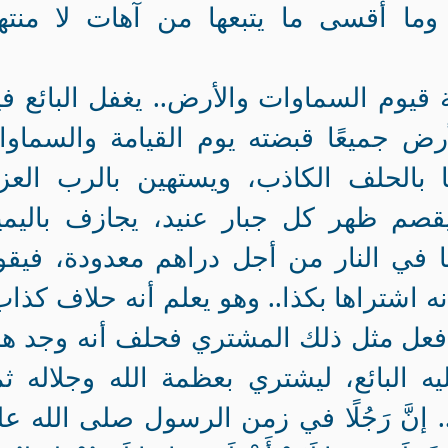
 وما أقسى ما يتبعها من آهات لا منته
يوم السماوات والأرض.. يغفل البائع في
أرض جميعًا قبضته يوم القيامة والسماو
 بالحلف الكاذب، ويستهين بالرب العز
قصم ظهر كل جبار عنيد، يجازف باليمي
في النار من أجل دراهم معدودة، فيقو
نه اشتراها بكذا.. وهو يعلم أنه حلاف كذاب
ا فعل مثل ذلك المشتري فحلف أنه وجد ه
 البائع، ليشتري بعظمة الله وجلاله ثمن
.. إنَّ رَجُلًا في زمن الرسول صلى الله عل