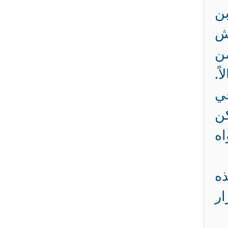
ن
يش
من
.‏
في
كن
اه
ذه
ار