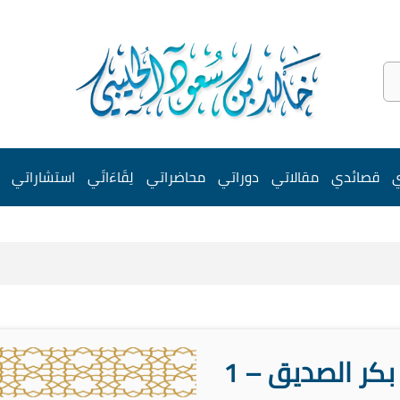
ي
قصائدي
مقالاتي
دوراتي
محاضراتي
لِقَاءَاتَي
استشاراتي
 بكر الصديق – 1