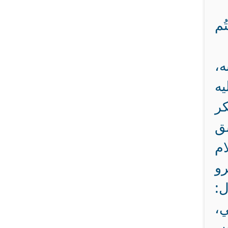
تُم
ه،
ه
ر
بق
ام
رو
:‏
ي،