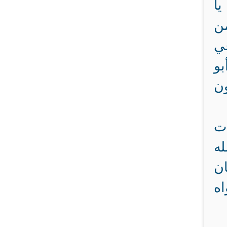
يا
من
عي
بو
ن
ات
له
ان
اه