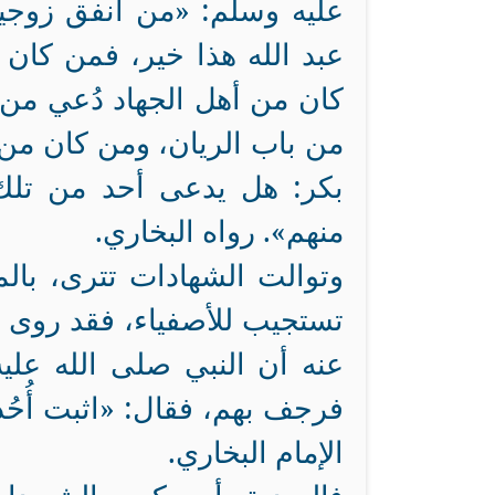
عليه وسلم: «من أنفق زوجين
عبد الله هذا خير، فمن كان
كان من أهل الجهاد دُعي من
من باب الريان، ومن كان من
بكر: هل يدعى أحد من تلك 
منهم». رواه البخاري.
وتوالت الشهادات تترى، بال
تستجيب للأصفياء، فقد روى 
عنه أن النبي صلى الله عليه
فرجف بهم، فقال: «اثبت أُحُد
الإمام البخاري‏.