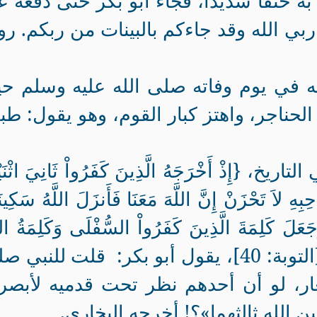
 خنقًا شديدًا، فجاء أبو بكر حتى دفعه ع
ربي الله وقد جاءكم بالبينات من ربكم‏
.‏ ‏‏ر
عه في يوم وفاته صلى الله عليه وسلم ح
لحناجر، واهتز كبار القوم، وهو يقول: طب
ِذْ أَخْرَجَهُ الَّذِينَ كَفَرُواْ ثَانِيَ اثْنَيْ
ِهِ لاَ تَحْزَنْ إِنَّ اللَّهَ مَعَنَا فَأَنزَلَ اللَّهُ سَكِينَت
 وَجَعَلَ كَلِمَةَ الَّذِينَ كَفَرُواْ السُّفْلَى وَكَلِمَةُ اللّ
هِيَ الْعُلْيَا وَاللَّهُ عَزِيزٌ حَكِيمٌ} [التوبة: 40]، يقول أبو بكر: ‏ قلت للن
ار، لو أن أحدهم نظر تحت قدميه لأبصرنا‏
ثنين الله ثالثهما‏»؟‏! ‏أخرجه البخاري.