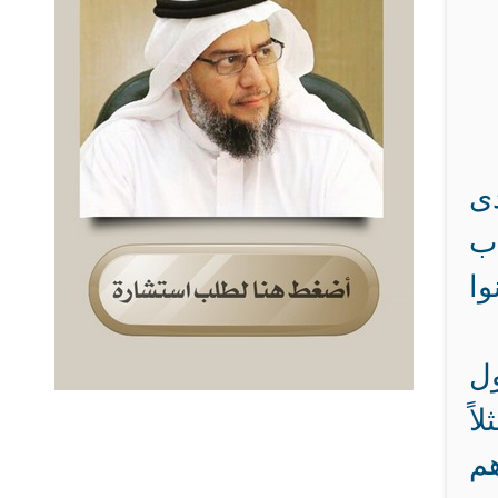
دى
اب
وا
ول
اً
هم