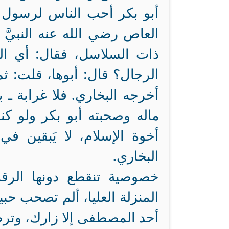
أبو بكر أحب الناس لرسول 
العاص رضي الله عنه النبيّ
ذات السلاسل، فقال‏:‏ أي النا
الرجال‏؟‏ قال‏:‏ ‏أبوها‏، قلت‏:‏ 
‏‏أخرجه البخاري. فلا غرابة ـ 
ماله وصحبته أبو بكر ولو كنت 
أخوة الإسلام، لا يَبقين ف
البخاري.
خصوصية تنقطع دونها الرقاب
المنزلة العليا، ألم تصحب حبيب
أحد المصطفى إلا زارك، وترض