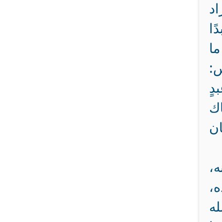
اد
ًا
ما
س:
دٍ
اك
ان
ه،
ه،
له