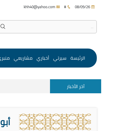
khh40@yahoo.com
#
08/09/26
الرئيسة
سيرتي
أخباري
مشاريعي
منبر
آخر الأخبار
أبو