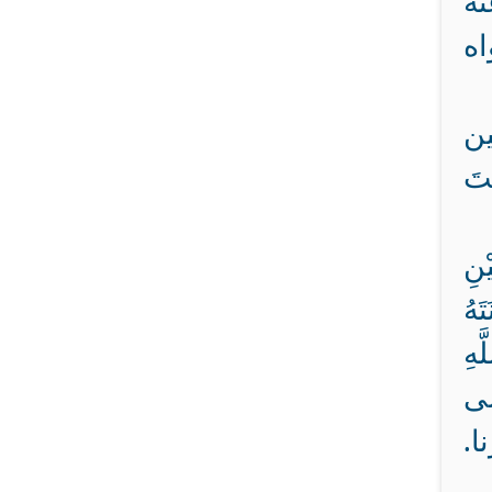
نه
واه
ين
تَ
نِ
َهُ
َهِ
بي صلى
.‏