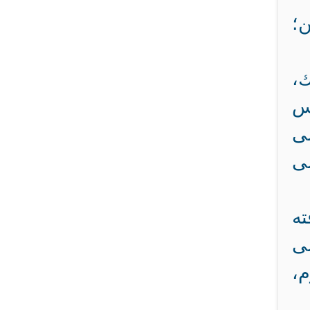
؛
ك،
س
ى
ى
ته
لى
م،