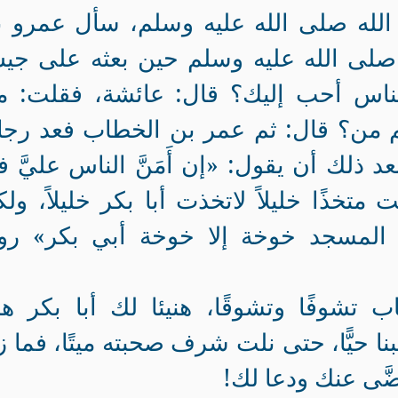
الله صلى الله عليه وسلم، سأل عمرو ب
َ صلى الله عليه وسلم حين بعثه على ج
س أحب إليك‏؟‏ قال‏:‏ ‏عائشة‏‏، فقلت‏:‏ 
ثم من‏؟‏ قال‏:‏ ‏ثم عمر بن الخطاب‏‏ فعد رجالاً‏
بعد ذلك أن يقول: «إن أَمَنَّ الناس عليَّ 
متخذًا خليلاً لاتخذت أبا بكر خليلاً، ول
ي المسجد خوخة إلا خوخة أبي بكر» رو
 تشوفًا وتشوقًا، هنيئا لك أبا بكر ه
نا حيًّا، حتى نلت شرف صحبته ميتًا، فما ز
َّى عنك ودعا لك!