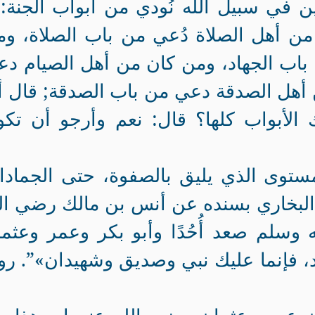
 في سبيل الله نُودي من أبواب الجنة: 
 من أهل الصلاة دُعي من باب الصلاة، و
 باب الجهاد، ومن كان من أهل الصيام د
 أهل الصدقة دعي من باب الصدقة; قال أ
الأبواب كلها؟ قال: نعم وأرجو أن تكو
مستوى الذي يليق بالصفوة، حتى الجماد
البخاري بسنده عن أنس بن مالك رضي ال
 وسلم صعد أُحُدًا وأبو بكر وعمر وعثم
، فإنما عليك نبي وصديق وشهيدان»”‏‏.‏ رو