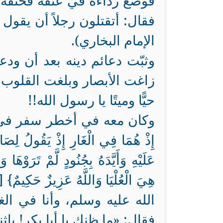
فوضع رداءه في عنقه فخنقه به
فقال‏:‏
أتقتلون رجلاً أن يقول 
الإمام البخاري‏)‏.‏
وثبّت دعائم دينه بعد أن ود
زاغت الأبصار وبلغت القلوب ا
حيًّا وميتًا يا رسول الله!!
وكان معه في أخطر سفر في التاريخ، {إ
إِذْ هُمَا فِي الْغَارِ إِذْ يَقُولُ لِصَاحِب
عَلَيْهِ وَأَيَّدَهُ بِجُنُودٍ لَّمْ تَرَوْهَا
الله عليه وسلم، وأنا في الغ
فقال‏:‏ «‏ما ظنك يا أبا بكر‏!‏ با