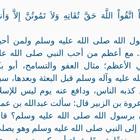
اْ اتَّقُواْ اللَّهَ حَقَّ تُقَاتِهِ وَلاَ تَمُوتُنَّ إِلاَّ وَأَن
ول الله صلى الله عليه وسلم ولمن أحب
. مع أعظم من أحب النبي صلى الله علي
الأعظم؛ مثال العفو والتسامح، أبو بك
ه عليه وآله وسلم قبل البعثة وبعدها، س
 كذبه الناس، ودافع عنه يوم ليس للإسل
روة بن الزبير قال‏:‏ سألت عبدالله بن عم
سول الله صلى الله عليه وسلم‏؟‏ قال‏
إلى النبي صلى الله عليه وسلم وهو يصل