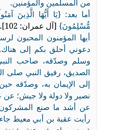
من المسلمين والمؤمنين.
أما بعد: {
يَا أَيُّهَا الَّذِينَ آمَنُو
مُّسْلِمُونَ
}
[آل عمران: 102].
أيها المؤمنون المحبون لرس
دعوني أحلق بكم إلى هناك.
وسلم وصدّقه، صاحب النبي 
الصديق، رفيق النبي صلى الل
إلى الإيمان به، وصدّقه حين
نصير ولا دولة ولا جيش؛ عن ع
عن أشد ما صنع المشركون بر
رأيت عقبة بن أبي معيط جاء 