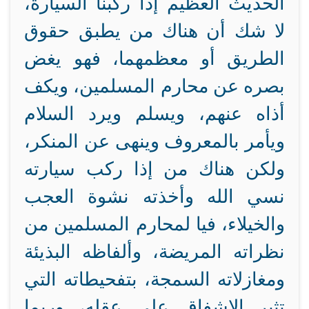
الحديث العظيم إذا ركبنا السيارة،
لا شك أن هناك من يطبق حقوق
الطريق أو معظمهما، فهو يغض
بصره عن محارم المسلمين، ويكف
أذاه عنهم، ويسلم ويرد السلام
ويأمر بالمعروف وينهى عن المنكر،
ولكن هناك من إذا ركب سيارته
نسي الله وأخذته نشوة العجب
والخيلاء، فيا لمحارم المسلمين من
نظراته المريضة، وألفاظه البذيئة
ومغازلاته السمجة، بتفحيطاته التي
تثير الإشفاق على عقله، وربما