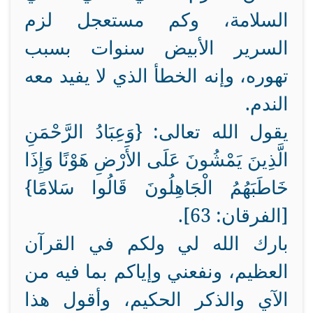
السلامة، وكم مستعجل لزم
السرير الأبيض سنوات بسبب
تهوره، وإنه الخطأ الذي لا يفيد معه
الندم.
يقول الله تعالى: {وَعِبَادُ الرَّحْمَنِ
الَّذِينَ يَمْشُونَ عَلَى الأَرْضِ هَوْنًا وَإِذَا
خَاطَبَهُمُ الْجَاهِلُونَ قَالُوا سَلامًا}
[الفرقان: 63].
بارك الله لي ولكم في القرآن
العظيم، ونفعني وإياكم بما فيه من
الآي والذكر الحكيم، وأقول هذا