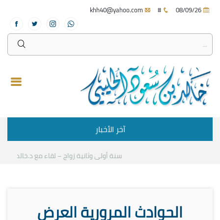
khh40@yahoo.com
#
08/09/26
آخر الأخبار
سنة أولى وثانية زواج – لقاء مع د.خالد الحليبي
ك
الحوادث المرورية العرض