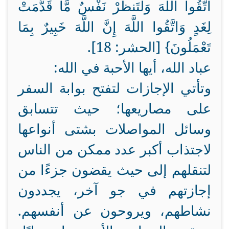
اتَّقُوا اللَّهَ وَلْتَنظُرْ نَفْسٌ مَّا قَدَّمَتْ
لِغَدٍ وَاتَّقُوا اللَّهَ إِنَّ اللَّهَ خَبِيرٌ بِمَا
تَعْمَلُونَ} [الحشر: 18].
عباد الله، أيها الأحبة في الله:
وتأتي الإجازات لتفتح بوابة السفر
على مصاريعها؛ حيث تتسابق
وسائل المواصلات بشتى أنواعها
لاجتذاب أكبر عدد ممكن من الناس
لتنقلهم إلى حيث يقضون جزءًا من
إجازتهم في جو آخر، يجددون
نشاطهم، ويروحون عن أنفسهم.