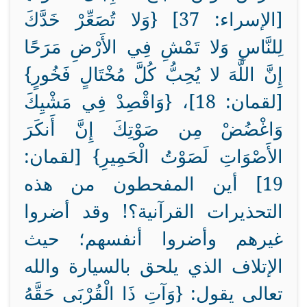
[الإسراء: 37] {وَلا تُصَعِّرْ خَدَّكَ
لِلنَّاسِ وَلا تَمْشِ فِي الأَرْضِ مَرَحًا
إِنَّ اللَّهَ لا يُحِبُّ كُلَّ مُخْتَالٍ فَخُورٍ}
[لقمان: 18]، {وَاقْصِدْ فِي مَشْيِكَ
وَاغْضُضْ مِن صَوْتِكَ إِنَّ أَنكَرَ
الأَصْوَاتِ لَصَوْتُ الْحَمِيرِ} [لقمان:
19] أين المفحطون من هذه
التحذيرات القرآنية؟! وقد أضروا
غيرهم وأضروا أنفسهم؛ حيث
الإتلاف الذي يلحق بالسيارة والله
تعالى يقول: {وَآتِ ذَا الْقُرْبَى حَقَّهُ