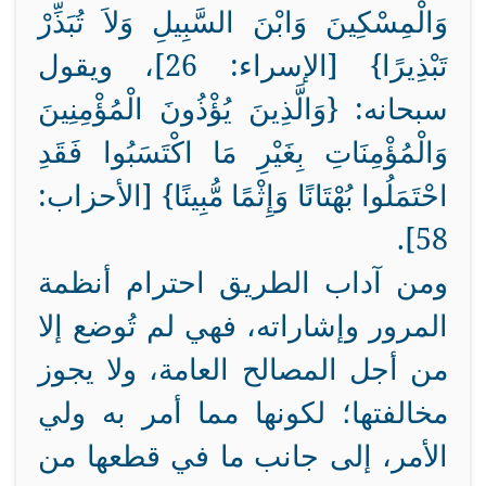
وَالْمِسْكِينَ وَابْنَ السَّبِيلِ وَلاَ تُبَذِّرْ
تَبْذِيرًا} [الإسراء: 26]، ويقول
سبحانه: {وَالَّذِينَ يُؤْذُونَ الْمُؤْمِنِينَ
وَالْمُؤْمِنَاتِ بِغَيْرِ مَا اكْتَسَبُوا فَقَدِ
احْتَمَلُوا بُهْتَانًا وَإِثْمًا مُّبِينًا} [الأحزاب:
58].
ومن آداب الطريق احترام أنظمة
المرور وإشاراته، فهي لم تُوضع إلا
من أجل المصالح العامة، ولا يجوز
مخالفتها؛ لكونها مما أمر به ولي
الأمر، إلى جانب ما في قطعها من