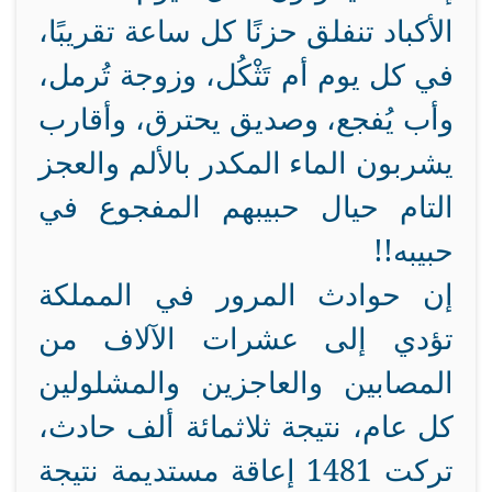
الأكباد تنفلق حزنًا كل ساعة تقريبًا،
في كل يوم أم تَثْكُل، وزوجة تُرمل،
وأب يُفجع، وصديق يحترق، وأقارب
يشربون الماء المكدر بالألم والعجز
التام حيال حبيبهم المفجوع في
حبيبه!!
إن حوادث المرور في المملكة
تؤدي إلى عشرات الآلاف من
المصابين والعاجزين والمشلولين
كل عام، نتيجة ثلاثمائة ألف حادث،
تركت 1481 إعاقة مستديمة نتيجة