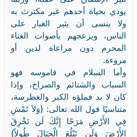
يودي بحياة أحدهم غير مكترث به
ولا ينسى أن يثير الغبار على
الناس، ويزعجهم بأصوات الغناء
المحرم دون مراعاة لدين أو
مروءة.
وأما السلام في قاموسه فهو
السباب والشتائم والصراخ، وإذا
كان لا بد فملؤه الكبر والغطرسة،
متناسيًا قول الله تعالى: {وَلاَ تَمْشِ
فِي الأَرْضِ مَرَحًا إِنَّكَ لَن تَخْرِقَ
الأَرْضَ وَلَن تَبْلُغَ الْجِبَالَ طُولاً}