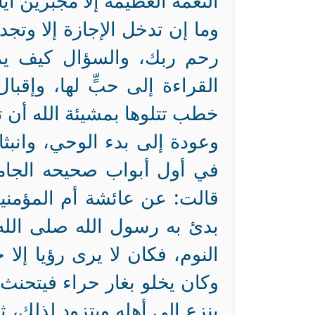
النعمة العظيمة إلا مجبرين أيا
وما إن تدخل الإجازة إلا وتج
رحم ربك، والسؤال كيف يمك
القراءة إلى حبٍّ لها، وإقبا
خطب تتلوها بمشيئة الله أن 
وعودة إلى بدء الوحي، وانبثاق
في أول أبواب صحيحه الجامع
قالت: عن عائشة أم المؤمنين
بدئ به رسول الله صلى الله
النوم، فكان لا يرى رؤيا إلا 
وكان يخلو بغار حراء فيتحنث ف
ينزع إلى أهله ويتزود لذلك، 