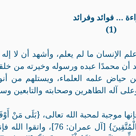
اءة … فوائد وفرائد
(1)
لم الإنسان ما لم يعلم، وأشهد أن لا إله إ
د أن محمدًا عبده ورسوله وخيرته من خلق
 حياض علمه العلماء، ويستلهم من أنو
 وعلى آله الطاهرين وصحابته والتابعين وس
إنها موجبة لمحبة الله تعالى، {بَلَى مَنْ أَوْف
بِعَهْدِهِ وَاتَّقَى فَإِنَّ اللَّهَ يُحِبُّ الْمُتَّقِينَ} [آل عمران: 76]، واتقوا