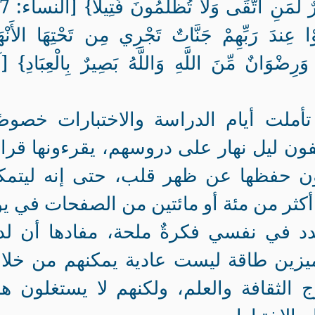
ِندَ رَبِّهِمْ جَنَّاتٌ تَجْرِي مِن تَحْتِهَا الأَنْهَ
 وَرِضْوَانٌ مِّنَ اللَّهِ وَاللَّهُ بَصِيرٌ بِالْعِبَادِ} 
 تأملت أيام الدراسة والاختبارات خصوصً
فون ليل نهار على دروسهم، يقرءونها قرا
لون حفظها عن ظهر قلب، حتى إنه ليتم
كثر من مئة أو مائتين من الصفحات في ي
دد في نفسي فكرةٌ ملحة، مفادها أن ل
ميزين طاقة ليست عادية يمكنهم من خلال
 الثقافة والعلم، ولكنهم لا يستغلون ه