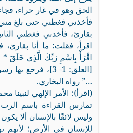
الحق وهو في غار حراء، فجاءه 
فأخذني فغطني حتى بلغ مني ال
بقارئ، فأخذني فغطني الثاني
اقرأ، فقلت: ما أنا بقارئ، 
اقْرَأْ بِاسْمِ رَبِّكَ الَّذِي خَلَقَ * خ
[العلق: 1- 3]، فرج
…” رواه البخاري.
(اقرأ): الأمر الإلهي لنبينا 
تمارس القراءة باسم الرب ا
وليس لائقًا بالإنسان ألا يكون
للإنسان في الأرض؛ لأنهم تو