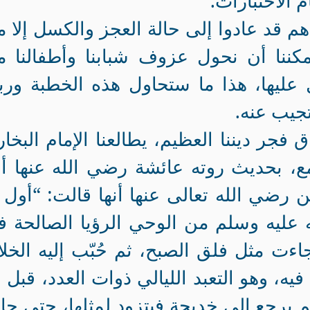
م الاختبارات.
دهم قد عادوا إلى حالة العجز والكسل إلا 
ننا أن نحول عزوف شبابنا وأطفالنا م
ل عليها، هذا ما ستحاول هذه الخطبة ورب
تجيب عنه.
 فجر ديننا العظيم، يطالعنا الإمام البخا
، بحديث روته عائشة رضي الله عنها أن
 رضي الله تعالى عنها أنها قالت: “أول 
 عليه وسلم من الوحي الرؤيا الصالحة 
جاءت مثل فلق الصبح، ثم حُبّب إليه الخلا
يه، وهو التعبد الليالي ذوات العدد، قبل 
ثم يرجع إلى خديجة فيتزود لمثلها، حتى جا