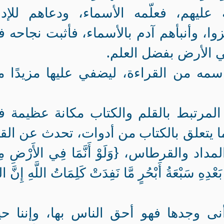
عليهم، فعلّمه الأسماء، ودعاهم للإدل
ا، وأنبأهم آدم بالأسماء، فأثبت نجاحه 
ي الأرض بفضل العلم.
سمه من القراءة، ليضفي عليها مزيدًا 
 المرتبط بالقلم والكتاب مكانة عظيمة 
 يتعلق بالكتاب من أدوات، تحدث عن الق
والقرطاس، {وَلَوْ أَنَّمَا فِي الأَرْضِ م
عْدِهِ سَبْعَةُ أَبْحُرٍ مَّا نَفِدَتْ كَلِمَاتُ اللَّهِ إِنَّ اللّ
ى وجدها فهو أحق الناس بها، وإننا ح