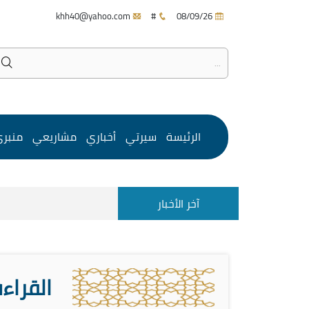
khh40@yahoo.com
#
08/09/26
الرئيسة
سيرتي
أخباري
مشاريعي
منبر
آخر الأخبار
القراءة