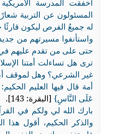
أخفقت المدرسة الأمريكية ف
المسئولون عن التربية شعارً
له جميعُ الفرص ليكون قارئًا جي
واستأنفوا مسيرتهم من جديد،
حتى على من تقدم عليهم في 
ترى هل تساءلت أمتنا الإسل
غير الشرعي؟ وهل لموقف أبنائ
أمة قال فيها العليم الحكيم: 
عَلَى النَّاسِ}
[البقرة: 143].
بارك الله لي ولكم في القرآ
والذكر الحكيم، أقول هذا ا