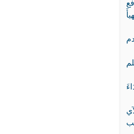
فع
أَ
دم
لم
اءَ
آي
نب