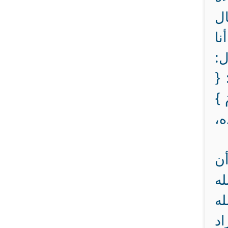
ال
نا
ل:
 {
ُ }
ه،
أن
له
له
اد