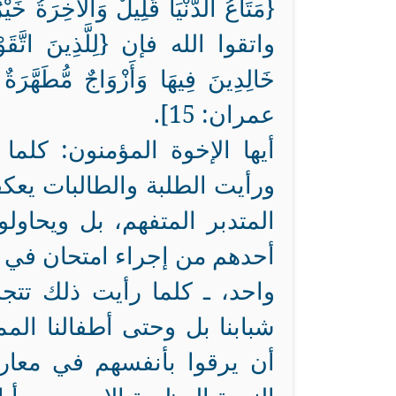
واتقوا الله فإن {لِلَّذِينَ اتَّقَوْا ع
خَالِدِينَ فِيهَا وَأَزْوَاجٌ مُّطَهَّرَةٌ
عمران: 15].
أيها الإخوة المؤمنون: كلما
ورأيت الطلبة والطالبات يعك
المتدبر المتفهم، بل ويحاو
أحدهم من إجراء امتحان في أ
واحد، ـ كلما رأيت ذلك تتج
شبابنا بل وحتى أطفالنا الم
أن يرقوا بأنفسهم في معارج