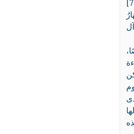
{مَتَاعُ الدَّنْيَا قَلِيلٌ وَالآخِرَةُ خَيْرٌ لِّمَنِ اتَّقَى وَلاَ تُظْلَمُونَ فَتِيلاً} [النساء: 77]
ارُ
[آل
ا،
ءة
كن
وم
دى
ها
ذه