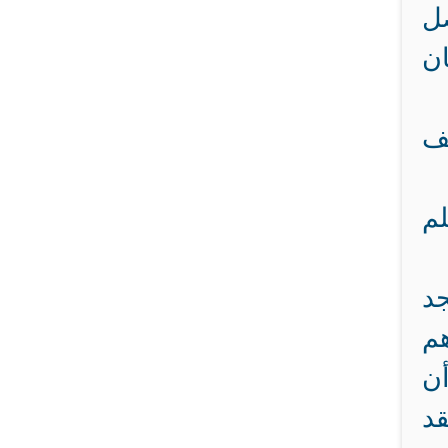
صل
ن
ف
لم
جد
م
ن
قد