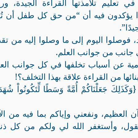
ي تعليم تلامذتها القراءة الجيدة، ور
ا يؤكدون فيه أن “من حق كل طفل أن تُهي
دًا”.
 فوصلوا اليوم إلى ما وصلوا إليه من تق
جانب من جوانب العلم.
امية عن أسباب تخلفها في كل جوانب الع
ها من القراءة علاقة بهذا التخلف؟!
{
وَكَذَلِكَ جَعَلْنَاكُمْ أُمَّةً وَسَطًا لِّتَكُونُواْ شُهَدَ
ن العظيم، ونفعني وإياكم بما فيه من ال
لقول، وأستغفر الله لي ولكم من كل ذ