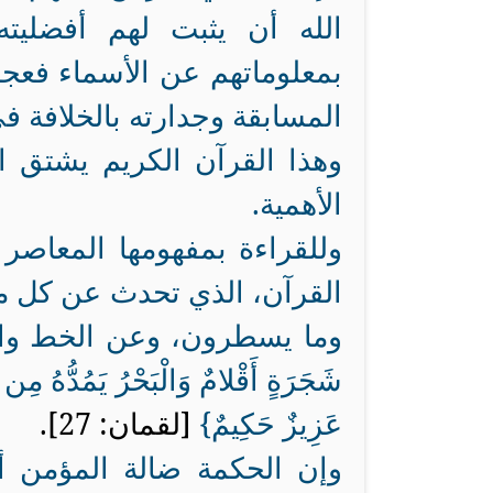
الله أن يثبت لهم أفضليته 
بمعلوماتهم عن الأسماء فعجزو
المسابقة وجدارته بالخلافة ف
وهذا القرآن الكريم يشتق ا
الأهمية.
وللقراءة بمفهومها المعاصر
القرآن، الذي تحدث عن كل ما
وما يسطرون، وعن الخط والمداد 
شَجَرَةٍ أَقْلامٌ وَالْبَحْرُ يَمُدُّهُ مِن بَ
عَزِيزٌ حَكِيمٌ}
[لقمان: 27].
وإن الحكمة ضالة المؤمن أن