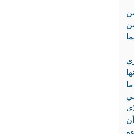
من
ن
ما
ري
ها
ما
في
ء،
أن
ءه