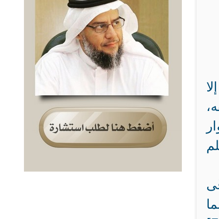
لا
ه،
ار
لم
َى
 الله فإنما