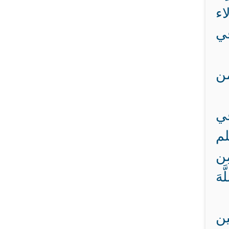
اء
في
من
في
لم
ِن
َهَ
ين