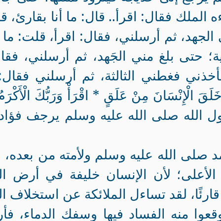
الملك فقال: اقرأ.. قال: ما أنا بقارئ، ق
جهد، ثم أرسلني، فقال: اقرأ، قلت: ما أ
ة؛ حتى بلغ مني الجَهد، ثم أرسلني، فقا
فأخذني فغطني الثالثة، ثم أرسلني فقال:
َلَقَ الْإِنْسَانَ مِنْ عَلَقٍ * اقْرَأْ وَرَبُّكَ الْأَكْرَم
ع بها رسول الله صلى الله عليه وسلم يرجف فؤاد
محمد صلى الله عليه وسلم ولأمته من بعده، 
لأعلى؛ لأن الإنسان خليفة في أرض ال
 قارئًا، لقد تساءل الملائكة عن استخلاف ال
قعوا منه الفساد فيها وسفك الدماء، فأر