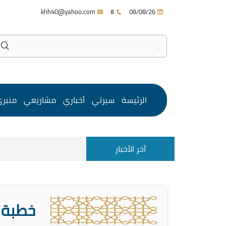
khh40@yahoo.com
#
08/08/26
الرئيسة
سيرتي
أخباري
مشاريعي
منبر
آخر الأخبار
خطبة عيد