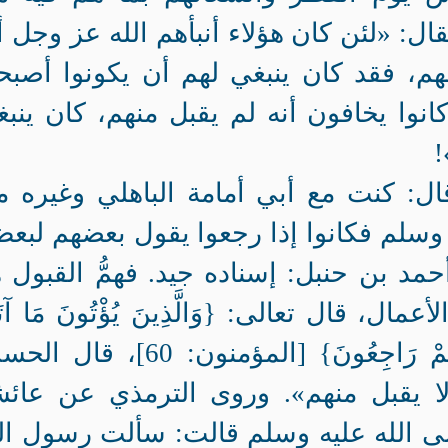
ل: «لئن كان هؤلاء أنبأهم الله عز وجل أ
هم، فقد كان ينبغي لهم أن يكونوا أصبح
انوا يخافون أنه لم يقبل منهم، كان ينب
!
ل: كنت مع أبي أمامة الباهلي وغيره 
وسلم فكانوا إذا رجعوا يقول بعضهم لبع
حمد بن حنبل: إسناده جيد. فهمُّ القبول 
ال، قال تعالى: {وَالَّذِينَ يُؤْتُونَ مَا آتَ
وَّقُلُوبُهُمْ وَجِلَةٌ أَنَّهُمْ إِلَى رَبِّهِمْ رَاجِعُونَ} [المؤمنون: 60
ألا يقبل منهم». وروى الترمذي عن عائ
لى الله عليه وسلم قالت: سألت رسول ال