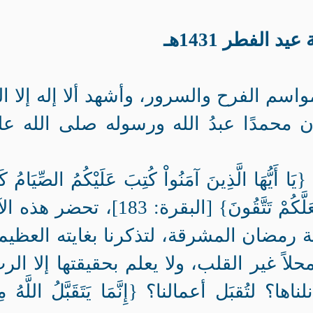
يد الفطر 1431هـ
اسم الفرح والسرور، وأشهد ألا إله إلا ال
 محمدًا عبدُ الله ورسوله صلى الله عل
ُّهَا الَّذِينَ آمَنُواْ كُتِبَ عَلَيْكُمُ الصِّيَامُ كَ
كُتِبَ عَلَى الَّذِينَ مِن قَبْلِكُمْ لَعَلَّكُمْ تَتَّقُونَ} [البقرة: 183]، تح
رمضان المشرقة، لتذكرنا بغايته العظيم
لاً غير القلب، ولا يعلم بحقيقتها إلا الر
تُقبَل أعمالنا؟ {إِنَّمَا يَتَقَبَّلُ اللَّهُ مِ