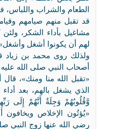
الطعام والشراب واللباس، فقا
قد تقبل منهم صيامهم وقيام
مشاغيل بأداء الشكر، ولئن ك
لهم أن يكونوا أشغل وأشغل»
ولذلك روى محمد بن زياد قا
أصحاب النبي صلى الله عليه 
«تقبل الله منا ومنك»، قال أ
الذي يشغل بالهم، بعد أداء الأعم
«يُؤتُون الإخلاص ويخافون 
رضي الله عنها زوج النبي ص