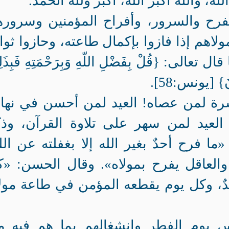
ا الله، والله أكبر الله، أكبر ولله الحمد.
الفرح والسرور، وأفراح المؤمنين وسرور
ولاهم إذا فازوا بإكمال طاعته، وحازوا ثو
لى: {قُلْ بِفَضْلِ اللّهِ وَبِرَحْمَتِهِ فَبِذَلِ
ونَ} [يونس:58].
حسرة لمن عصاه! العيد لمن أحسن في نها
. العيد لمن سهر على تلاوة القرآن، وذ
 فرح أحدٌ بغير الله إلا بغفلته عن الل
 والعاقل يفرح بمولاه». وقال الحسن: «
يدٌ، وكل يوم يقطعه المؤمن في طاعة مول
س يوم الفطر وانشغالهم بما هم فيه م