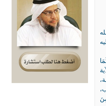
له
يه
مَا
ضر هذه الآية
ة،
ب،
نَ