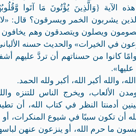
{وَالَّذِينَ يُؤْتُونَ مَا آتَوا وَّقُلُوبُهُ
م الذين يشربون الخمر ويسرقون؟ قال: «لا 
يصومون ويصلون ويتصدقون وهم يخافون أ
رعون في الخيرات» والحديث حسنه الألباني
امًا كانوا من حسناتهم أن تردَّ عليهم أش
عليها».
ا الله، والله أكبر الله، أكبر ولله الحمد.
مدن الألعاب، ويخرج الناس للتنزه والل
ين أدمنتا النظر في كتاب الله، أن تطي
بله أن تكون سببًا في شيوع المنكرات، أو 
سون ما حرم الله، أو ينزعون عنهن لباس