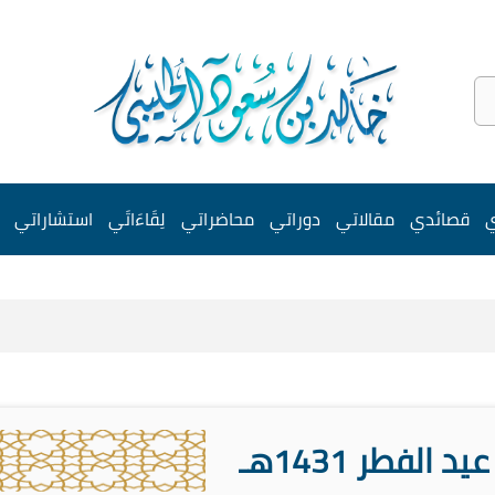
ي
قصائدي
مقالاتي
دوراتي
محاضراتي
لِقَاءَاتَي
استشاراتي
 الفطر 1431هـ