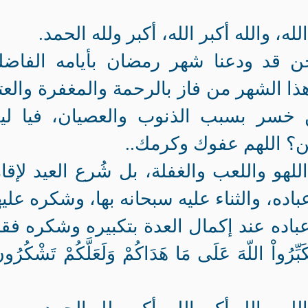
ا الله، والله أكبر الله، أكبر ولله الحمد.
نحن قد ودعنا شهر رمضان بأيامه الفاضل
 هذا الشهر من فاز بالرحمة والمغفرة والع
 خسر بسبب الذنوب والعصيان، فيا لي
؟ اللهم عفوك وكرمك..
للهو واللعب والغفلة، بل شُرع العيد لإقا
اده، والثناء عليه سبحانه بها، وشكره عليه
عباده عند إكمال العدة بتكبيره وشكره فق
كَبِّرُواْ اللّهَ عَلَى مَا هَدَاكُمْ وَلَعَلَّكُمْ تَشْكُرُو