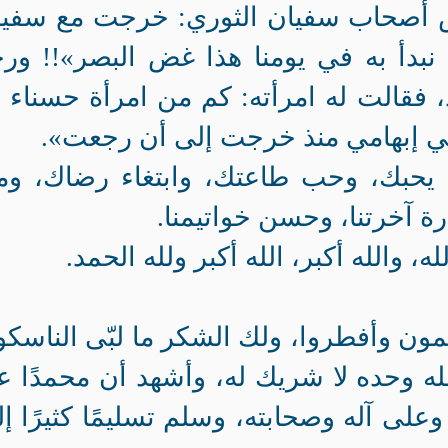
 أصحاب سفيان الثوري: خرجت مع سفيا
 نبدأ به في يومنا هذا غض البصر»!! ور
فقالت له امرأته: كم من امرأة حسناء 
في إبهامي منذ خرجت إلى أن رجعت».
 يحبك، وحب طاعتك، وابتغاء رضاك، وم
مارة آخرتنا، وحسن خواتيمنا.
الله، والله أكبر، الله أكبر ولله الحمد.
مون وأفطروا، ولك الشكر ما لبّى الناسك
الله وحده لا شريك له، وأشهد أن محمدًا ع
وعلى آله وصحابته، وسلم تسليمًا كثيرًا إ