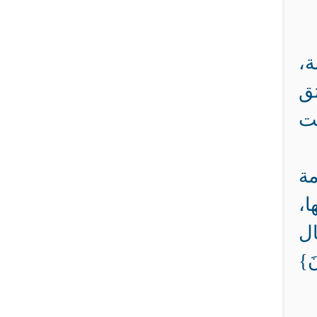
ة،
تق
ت
مة
ا،
ال
نَ}