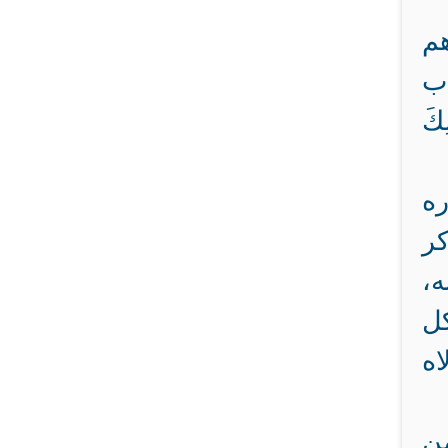
هم
اب
كَ
ره
كر
ه،
كل
اه
ن