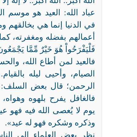
الله أكبر.. الله أكبر.. لا إله إل
عباد الله: العيد هو موسم 
في الدنيا إنما هي بخالقهم وم
أعمالهم بفضله ومغفرته، كما قال تعا
فَلْيَفْرَحُواْ هُوَ خَيْرٌ مِّمَّا يَجْمَعُ
فالعيد لمن أطاع الله، وال
الصيام، وأحيى ليله بالقيام
الرحمن؛ قال بعض السلف: «ما
فالغافل يفرح بلهوه وهواه،
يوم لا يُعصى الله فيه فهو ع
وذكره وشكره فهو له عيد».
نظر بعض العلماء إلى النا