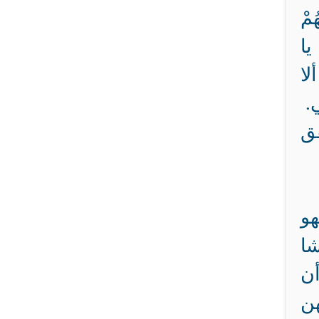
مْ
يا
لا
.
فق
هو
شا
أن
هن