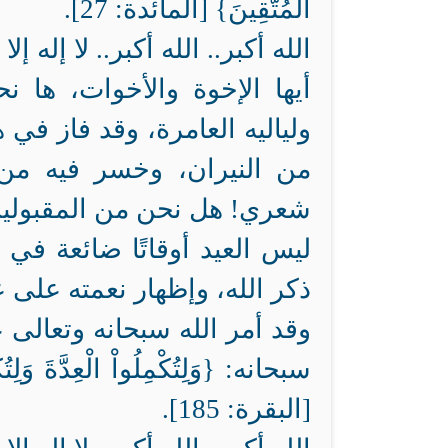
الْمُتَّقِينَ} [المائدة: 27].
الله أكبر.. الله أكبر.. لا إله إل
أيها الإخوة والأخوات، ها 
ولياليه العامرة، وقد فاز في
من النيران، وخسر فيه من
شعري! هل نحن من المقبولين
ليس العيد أوقاتًا ضائعة في ا
ذكر الله، وإظهار نعمته على عب
وقد أمر الله سبحانه وتعالى 
سبحانه: {وَلِتُكْمِلُواْ الْعِدَّةَ وَلِتُ
[البقرة: 185].