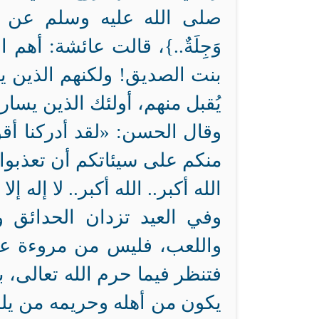
صلى الله عليه وسلم عن هذه الآية 
وَجِلَةٌ..}، قالت عائشة: أه
بنت الصديق! ولكنهم الذين 
يُقبل منهم، أولئك الذين يسا
وقال الحسن: «لقد أدركنا أقو
منكم على سيئاتكم أن تعذبوا 
الله أكبر.. الله أكبر.. لا إله إل
وفي العيد تزدان الحدائق و
واللعب، فليس من مروءة عين
فتنظر فيما حرم الله تعالى، 
يكون من أهله وحريمه من يلب