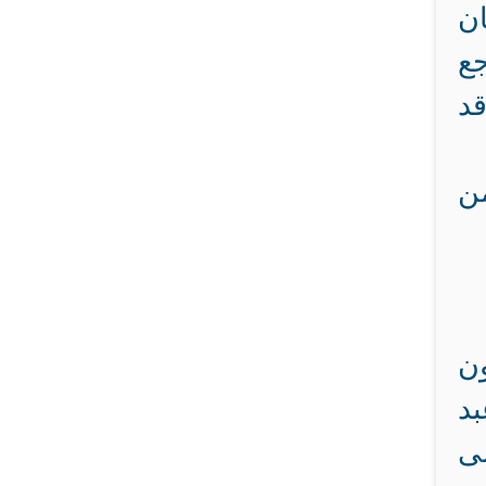
ن
جع
قد
ن
ون
بد
لى