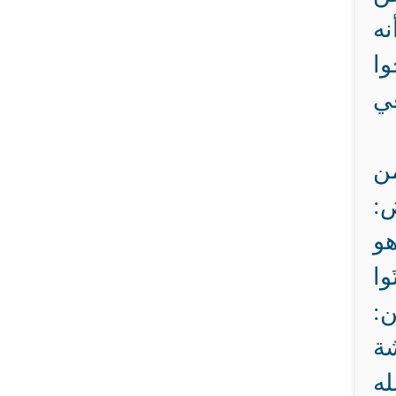
نه
وا
غي
من
ض:
هو
وا
]، قال الحسن:
شة
له