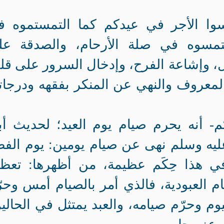
لتمسوا الأجر في عيدكم كما التمستموه 
تمسوه في صلة الأرحام، والصدقة عل
ال، وإشاعة الفرح، وإدخال السرور على ق
لمعروف والنهي عن المنكر بفقهه ودرجات
كم- أنه يحرم صيام يوم العيد؛ لحديث أ
عليه وسلم نهى عن صيام يومين: يوم الف
في هذا حِكَم عظيمة، من أظهرها: تعظي
ام العبودية، فالذي أمر بالصيام أمس وحر
م وحرّم صيامه، والعبد يمتثل في الحالي