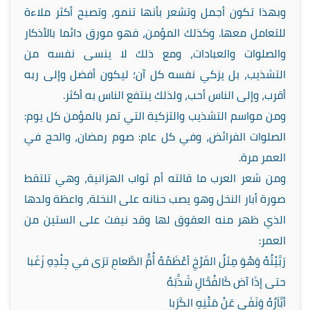
وبهذا تكون أجمل وتشعر بأنها تنمو، وتصبح أكثر ملاءة
للتعامل معها. وكذلك المؤمن، فهو مورق دائما بالأذكار
والصلوات والعبادات، ومع ذلك لا ينسى نفسه من
التشذيب، بل يزكي نفسه كل آن؛ ليكون أفضل وإلى ربه
أقرب، وإلى الناس أحب، ولذلك ينتفع الناس به أكثر.
ومن مواسم التشذيب والتزكية التي تمر بالمؤمن كل يوم:
الصلوات الفرائض، وفي كل عام: صوم رمضان، والحج في
العمر مرة.
ومن شعر العرب ما قالته أم ثواب الهزانية، وهي تلتقط
صورة أبار النخل وهو يصب حنانه على النخلة، واعظة ولدها
الذي ظهر منه العقوق لها وقد نيفت على الستين من
العمر:
رَبَّيْتُهُ وَهْوَ مِثلُ الفَرْخِ أعْظَمُهُ أُمُّ الطَّعامِ ترَى في جِلْدِهِ زَغَبا
حتى إذَا آض كَالفُحَّالِ شَذَّبَهُ
أبَّاَرُهُ وَنَفَى عَنْ مَتْنِهِ الكَرَبا