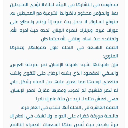
محكومة في انتشارها في البيئة لذلك لا تؤذي المحيطين
بها، والمؤمن محكوم بالضوابط الشرعية مع المحيطين به،
متوقع السلوك، لا يدخل بيت غيره إلاﱠ بإذنه، ولايطلع على
عورات غيره، ولايترك لبصره العِنان، تجده حيث أمره الله،
وتفتقده حيث نهاه، ويتقي الله حيثما كان.
الصفة التاسعة في النخلة طول طفولتها، وعمرها
المئوي:
فإن طفولتها تشبه طفولة الإنسان، تمر بمرحلة الغرس،
والسقي المقصود الذي يشبه الرضاع، حتى تتقوى وتشب
فتتغذى لوحدها مما يغدق عليها من المياه بشكل عام،
ثم تكبر فتشيخ، ثم تموت، وعمرها مقاربٌ لعمر الإنسان،
فهي تعيش مثله لا تزيد عن مئة عام إلا نادرا.
الصفة العاشرة في النخلة أنها تشذب في العام مرة:
فالنخلة مورقة خضراء على الدوام، ولا تشذب في العام إلا
مرةً واحدة، حيث تُقص منها السعفات الصفراء التالفة،