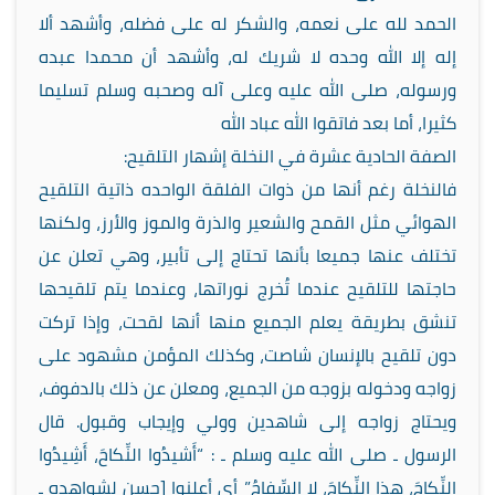
الحمد لله على نعمه، والشكر له على فضله، وأشهد ألا
إله إلا الله وحده لا شريك له، وأشهد أن محمدا عبده
ورسوله، صلى الله عليه وعلى آله وصحبه وسلم تسليما
كثيرا، أما بعد فاتقوا الله عباد الله
الصفة الحادية عشرة في النخلة إشهار التلقيح:
فالنخلة رغم أنها من ذوات الفلقة الواحده ذاتية التلقيح
الهوائي مثل القمح والشعير والذرة والموز والأرز، ولكنها
تختلف عنها جميعا بأنها تحتاج إلى تأبير، وهي تعلن عن
حاجتها للتلقيح عندما تُخرج نوراتها، وعندما يتم تلقيحها
تنشق بطريقة يعلم الجميع منها أنها لقحت، وإذا تركت
دون تلقيح بالإنسان شاصت، وكذلك المؤمن مشهود على
زواجه ودخوله بزوجه من الجميع، ومعلن عن ذلك بالدفوف،
ويحتاج زواجه إلى شاهدين وولي وإيجاب وقبول. قال
الرسول ـ صلى الله عليه وسلم ـ : “أَشيدُوا النِّكاحَ، أَشِيدُوا
النِّكاحَ، هذا النِّكاحَ، لا السِّفاحُ” أي أعلنوا [حسن لشواهده ـ