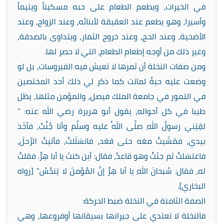
في الخيرات، ويطعم الطعام على حبه مسكيناً ويتيماً
وأسيرا، وهو يطعم عند العقيقة لأبنائه، وعند الزواج، وعند
الأضحية، وعند الحج، وعند خروج الثمار، ويتداوى بالصدقة،
وغير ذلك من أوجه إطعام الطعام، التي لا حصر لها.
ومن صفات النخلة أن ثمرها لا تعيش فيه الفيروسات، بل لو
وضعت عليه حيةً لماتت كما ذكر لي ذلك أحد المختصين
في التمور في جامعة الملك فيصل، والمؤمن مثلها، يظل
طيبا في كل أحواله، يقول أبو هريرة رضي الله عنه: ”
لقِيَني رسولُ اللهِ صلَّى اللهُ عليه وسلَّم وأنا جُنُبٌ، فأخَذ
بيدي، فمَشَيتُ معَه حتى قعَد، فانسَلَلتُ، فأتيتُ الرَّحلَ،
فاغتسَلتُ ثم جئتُ وهو قاعدٌ، فقال: أين كنتَ يا أبا هِرٍّ. فقلتُ
له، فقال: سُبحانَ اللهِ يا أبا هِرٍّ إنَّ المُؤمنَ لا يَنجُسُ” [رواه
البخاري].
الصفة الثامنة في النخلة ضبط الحركة:
فالنخلة لا تعتدي على جيرانها بسيقانها أوفروعها، وهي