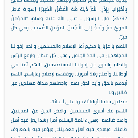
بِالْخَيْرَاتِ بِإِذْنِ اللَّهِ ذَلِكَ هُوَ الْفَضْلُ الْكَبِيرُ} [سورة فاطر
35/32]. قال الرسول ـ صلى الله عليه وسلم: “المؤمنُ
القويُّ خيرٌ وأحبُّ إلى اللَّهِ منَ المؤمنِ الضَّعيفِ، وفي كلٍّ
خيرٌ”.
اللهم يا عزيز يا حكيم أعز الإسلام والمسلمين وانصر إخواننا
المجاهدين في الحدِّ الجنوبي وفي كل مكان، وارفع البأس
والظلم والجوع عن إخواننا المستضعفين، اللهم آمنا في
أوطاننا، وأصلح ولاة أمورنا، ووفقهم لإصلاح رعاياهم، اللهم
أيدهم بالحق وأيد الحق بهم، واجعلهم هداة مهتدين غير
ضالين ولا
مضلين، سلما لأوليائك حربا على أعدائك.
اللهم فك أسرى المسلمين، واقض الدين عن المدينين،
واهد ضالهم، وهيء لأمة الإسلام أمرا رشدا يعز فيه أهل
طاعتك، ويهدى فيه أهل معصيتك، ويؤمر فيه بالمعروف