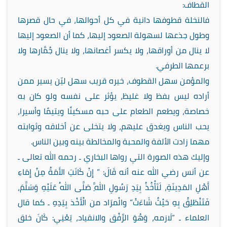
القطاف:
فالنخلة قطوفها دانية في كل أحوالها، في حال قصرها
وطول جذعها لسهولة الصعود إليها، كما أن الصعود إليها
لا ينال من أوراقها، ولا يكسر أغصانها، ولا ينال جُمَّارها ولا
برعمها الطرفي.
والمؤمن سهل القطوف، خيره قريب سهل ليّن يسير ممن
أراده ليس بفظ ولا غليظ، يؤثر على نفسه ولو كان به
خصاصة، ويطعم الطعام على حبه مسكينًا ويتيمًا وأسيرا،
يحب الناس ويغدق عليهم، ولا يتخلى عن أخلاقه وثوابته
مهما زادت الألفة والمحبة والمخالطة بينه وبين الناس.
وإليك هذه الصورة التي رواها البخاري ـ رحمه الله تعالى ـ
عن أنس رضي الله عنه أنه قَالَ: ” إِنْ كَانَتِ الأَمَةُ مِنْ إِمَاءِ
أَهْلِ المَدِينَةِ، لَتَأْخُذُ بِيَدِ رَسُولِ اللَّهِ صَلَّى اللهُ عَلَيْهِ وَسَلَّمَ،
فَتَنْطَلِقُ بِهِ حَيْثُ شَاءَتْ” والْمرَاد من الْأَخْذ بِيَدِهِ ـ كما قال
العلماء ـ “لَازمه، وَهُوَ الرِّفْق والانقياد، يَعْنِي: كَانَ خلق