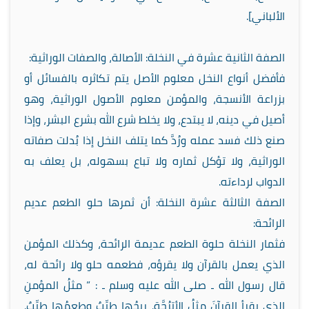
الألباني].
الصفة الثانية عشرة في النخلة: الأصالة، والصفات الوراثية:
فأفضل أنواع النخل معلوم الأصل يتم تكاثره بالفسائل أو
بزراعة الأنسجة، والمؤمن معلوم الأصول الوراثية، وهو
أصيل في دينه، لا يبتدع، ولا يخلط شرع الله بشرع البشر، وإذا
صنع ذلك فسد عمله ورُدَّ كما يتلف النخل إذا بُدلت صفاته
الوراثية، ولا تؤكل ثماره ولا تباع بسهوله، بل يعلف به
الدواب لرداءته.
الصفة الثالثة عشرة النخلة: أن ثمرها حلو الطعم عديم
الرائحة:
فثمار النخلة حلوة الطعم عديمة الرائحة، وكذلك المؤمن
الذي يعمل بالقرآن ولا يقرؤه، فطعمه حلو ولا رائحة له،
قال رسول الله ـ صلى الله عليه وسلم ـ : ” مثلُ المؤمنِ
الذي يقرأ القرآنَ مثلُ الأترُجَّةِ. ريحُها طيِّبٌ وطعمُها طيِّبٌ.