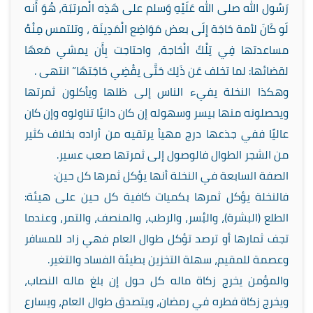
رَسُول الله صلى الله عَلَيْهِ وَسلم على هَذِه الْمرتبَة، هُوَ أَنه
لَو كَانَ لأمة حَاجَة إِلَى بعض مَوَاضِع الْمَدِينَة ، وتلتمس مِنْهُ
مساعدتها فِي تِلْكَ الْحَاجة، واحتاجت بِأَن يمشي مَعهَا
لقضائها: لما تخلف عَن ذَلِك حَتَّى يقْضِي حَاجَتهَا” انتهى .
وهكذا النخلة يفيء الناس إلى ظلها ويأكلون ثمرتها
ويحصلونه منها بيسر وسهوله إن كان دانيًا تناولوه وإن كان
عاليًا ففي جذعها درج مهيأ يرتقيه من أراده بخلاف كثير
من الشجر الطوال فالوصول إلى ثمرتها صعب عسير.
الصفة السابعة في النخلة أنها يؤكل ثمرها كل حين:
فالنخلة يؤكل ثمرها بكميات كافية كل حين على هيئة:
الطلع (البشرة)، والبُسر، والرطب، والمنصف، والتمر، وعندما
تجف ثمارها أو ترصد تؤكل طوال العام فهي زاد للمسافر
وعصمة للمقيم، سهلة التخزين بطيئة الفساد والتغير.
والمؤمن يخرج زكاة ماله كل حول إن بلغ ماله النصاب،
ويخرج زكاة فطره في رمضان، ويتصدق طوال العام، ويسارع