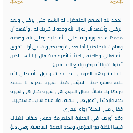
الحمد لله المنعم المتفضل، له الشكر حتى يرضى، وبعد
الرضى، وأشهد ألا إله إلا الله وحده لا شريك له ، وأشهد أن
محمدًا عبده ورسوله صلى الله عليه وعلى آله وصحبه
وسلم تسليما كثيرا أما بعد ، فأوصيكم ونفسي أولاً بتقوى
الله تعالى وطاعته ، امتثالاً لأمره حيث قال: {يا أيها الذين
آمنوا اتقوا الله وكونوا مع الصادقين}.
النخلة شبيهة المؤمن بنص حديث رسول الله صلى الله
عليه وسلم: «مثل المؤمن كمثل شجرة خضراء، لا يسقط
ورقها ولا يتحاتُّ. فقال القوم: هي شجرة كذا، هي شجرة
كذا، فأردتُ أن أقول هي النخلة ـ وأنا غلام شاب ـ فاستحييت،
فقال: هي النخلة” رواه البخاري.
وقد أوردت في الخطبة المنصرمة خمس صفات تشترك
فيها النخلة مع المؤمن، وهذه الصفة السادسة، وهي دنوُّ