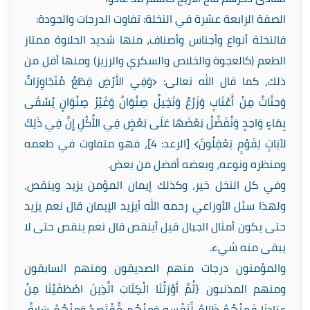
الصفة الرابعة عشرة في النخلة: تفاوت الدرجات والجودة:
فالنخلة أنواع وأجناس وأصناف، منها شديد الحلاوة ممتاز
الطعم (كالعجوة والخلاص والسكري والرزيز) ومنها أقل من
ذلك، كما قال الله تعالى: ﴿وَفِي الأَرْضِ قِطَعٌ مُتَجَاوِرَاتٌ
وَجنَّاتٌ مِنْ أَعْنَابٍ وَزَرْعٌ وَنَخِيلٌ صِنْوَانٌ وَغَيْرُ صِنْوَانٍ يُسْقَى
بِمَاءٍ وَاحِدٍ وَنُفَضِّلُ بَعْضَهَا عَلَى بَعْضٍ فِي الأُكُلِ إِنَّ فِي ذَلِكَ
لآيَاتٍ لِقَوْمٍ يَعْقِلُونَ﴾ [الرعد: 4]، فهو متفاوت في طعمه
ومنظره ونوعه، وبعضه أفضل من بعض.
وفي كل النخل خير، وكذلك إيمان المؤمن يزيد وينقص،
ولهذا سئل الأوزاعي رحمه الله أيزيد الإيمان قال نعم يزيد
حتى يكون أمثال الجبال قيل أينقص قال نعم ينقص حتى لا
يبقى منه شيء.
والمؤمنون درجات منهم الصديقون ومنهم السابقون
ومنهم المذنبون {ثُمَّ أَوْرَثْنَا الْكِتَابَ الَّذِينَ اصْطَفَيْنَا مِنْ
عِبَادِنَا فَمِنْهُمْ ظَالِمٌ لِّنَفْسِهِ وَمِنْهُم مُّقْتَصِدٌ وَمِنْهُمْ سَابِقٌ