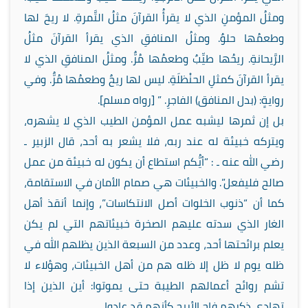
ومثلُ المؤمنِ الذي لا يقرأُ القرآنَ مثلُ التَّمرةِ. لا ريحَ لها
وطعمُها حلوٌ. ومثلُ المنافقِ الذي يقرأ القرآنَ مثلُ
الرَّيحانةِ. ريحُها طيِّبٌ وطعمُها مُرٌّ. ومثلُ المنافقِ الذي لا
يقرأ القرآنَ كمثلِ الحنْظلَةِ. ليس لها ريحٌ وطعمُها مُرٌّ. وفي
روايةٍ: (بدل المنافق) الفاجرِ. ” [رواه مسلم].
بل إن ثمرها ليشبه عمل المؤمن الطيب الذي لا يشهره،
ويتركه خبيئة له عند ربه، فلا يشعر به أحد، قال الزبير ـ
رضي الله عنه ـ : “أيُّكم استطاع أن يكون له خبيئة من عمل
صالح فليفعل”. والخبيئات هي صمام الأمان في الاستقامة،
كما أن “ذنوب الخلوات أصل الانتكاسات”، وإنما أنقذ أهل
الغار الذي سدته عليهم الصخرة خبيئاتهم التي لم يكن
يعلم برائحتها أحد، وعدد من السبعة الذين يظلهم الله في
ظله يوم لا ظل إلا ظله هم من أهل الخبيئات، وهؤلاء لا
تشم روائح أعمالهم الطيبة حتى يموتوا: أين الذين إذا
تهادى ذكرهم فاح الأريج كأنهم قد عادوا