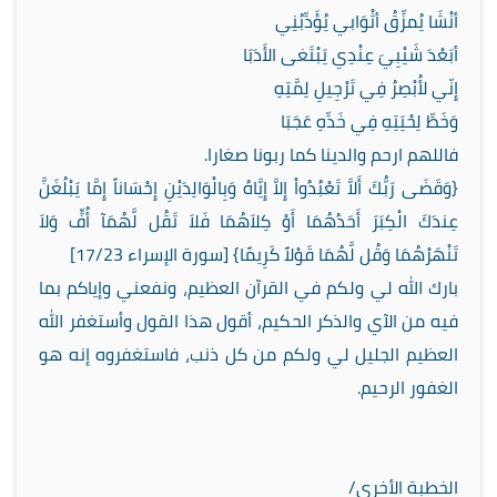
أنْشَا يُمزِّقُ أثْوَابي يُؤَدِّبُنِي
أبَعْدَ شَيْبِيَ عِنْدِي يَبْتَغى الأَدَبَا
إِنّي لأُبْصِرُ فِي تَرْجِيلِ لِمَّتِهِ
وَخَطِّ لِحْيَتِهِ فِي خَدِّهِ عَجَبَا
فاللهم ارحم والدينا كما ربونا صغارا.
{وَقَضَى رَبُّكَ أَلاَّ تَعْبُدُواْ إِلاَّ إِيَّاهُ وَبِالْوَالِدَيْنِ إِحْسَاناً إِمَّا يَبْلُغَنَّ
عِندَكَ الْكِبَرَ أَحَدُهُمَا أَوْ كِلاَهُمَا فَلاَ تَقُل لَّهُمَآ أُفٍّ وَلاَ
تَنْهَرْهُمَا وَقُل لَّهُمَا قَوْلاً كَرِيمًا} [سورة الإسراء 17/23]
بارك الله لي ولكم في القرآن العظيم، ونفعني وإياكم بما
فيه من الآي والذكر الحكيم، أقول هذا القول وأستغفر الله
العظيم الجليل لي ولكم من كل ذنب، فاستغفروه إنه هو
الغفور الرحيم.
الخطبة الأخرى/