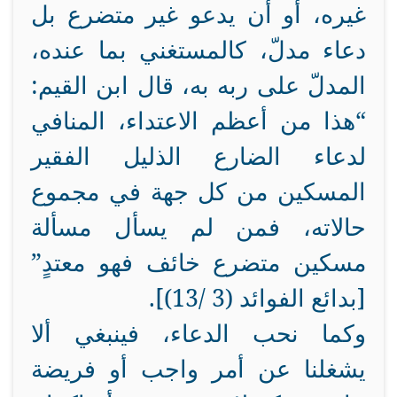
غيره، أو أن يدعو غير متضرع بل
دعاء مدلّ، كالمستغني بما عنده،
المدلّ على ربه به، قال ابن القيم:
“هذا من أعظم الاعتداء، المنافي
لدعاء الضارع الذليل الفقير
المسكين من كل جهة في مجموع
حالاته، فمن لم يسأل مسألة
مسكين متضرع خائف فهو معتدٍ”
[بدائع الفوائد (3 /13)].
وكما نحب الدعاء، فينبغي ألا
يشغلنا عن أمر واجب أو فريضة