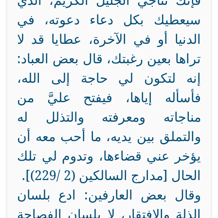
فإنك تناجي الجليل الكريم، الذي
سيعطيك بكل دعاء دعوته، في
الدنيا أو في الآخرة، عطايا قد لا
تراها بعين رغبتك، قال بعض العباد:
إنه لتكون لي حاجة إلى الله،
فأسأله إياها، فيفتح عليَّ من
مناجاته ومعرفته والتذلل له
والتملق بين يديه، ما أحب معه أن
يؤخر عني قضاءها، وتدوم لي تلك
الحال [مدارج السالكين (2 /229)].
وقال بعض العارفين: ادع بلسان
الذلة والافتقار، لا بلسان الفصاحة