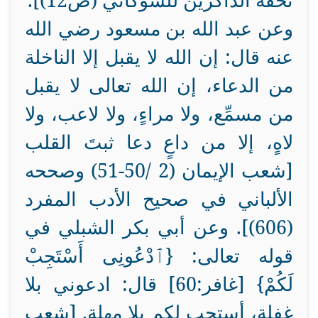
تحفة الذاكرين للشوكاني (ص12)].
وعن عبد الله بن مسعود رضي الله
عنه قال: إن الله لا يقبل إلا الناخلة
من الدعاء، إن الله تعالى لا يقبل
من مسمِّع، ولا مراءٍ، ولا لاعب، ولا
لاهٍ، إلا من داعٍ دعا ثبتَ القلب
[شعب الإيمان (2 /50-51) وصححه
الألباني في صحيح الأدب المفرد
(606)]. وعن أبي بكر الشبلي في
قوله تعالى: {ٱدْعُونِى أَسْتَجِبْ
لَكُمْ} [غافر:60] قال: ادعوني بلا
غفلة، أستجب لكم بلا مهلة. [شعب