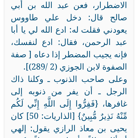
الاضطرار، فعن عبد الله بن أبي
صالح قال: دخل علي طاووس
يعودني فقلت له: ادع الله لي يا أبا
عبد الرحمن، فقال: ادع لنفسك،
فإنه يجيب المضطر إذا دعاه [ صفة
الصفوة لابن الجوزي (2 /289)].
وعلى صاحب الذنوب ـ وكلنا ذاك
الرجل ـ أن يفر من ذنوبه إلى
غافرها،
{فَفِرُّوا إِلَى اللَّهِ إِنِّي لَكُم
مِّنْهُ نَذِيرٌ مُّبِينٌ} [الذاريات: 50]
كان
يحيى بن معاذ الرازي يقول: إلهي