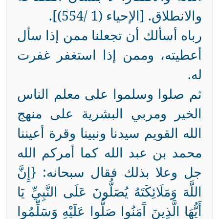
والانطلاق. [الإحياء (1 /554)].
رباه أسألك أن تجعلنا ممن إذا سأل
أعطيته، وممن إذا استغفر غفرت
له.
ثم صلوا وسلموا على معلم الناس
الخير ومربي البشرية على منهج
الله القويم سيدنا ونبينا وقرة أعيننا
محمد بن عبد الله كما أمركم الله
جل وعلا بذلك فقال سبحانه: {إِنَّ
اللَّهَ وَمَلَائِكَتَهُ يُصَلُّونَ عَلَى النَّبِيِّ يَا
أَيُّهَا الَّذِينَ آَمَنُوا صَلُّوا عَلَيْهِ وَسَلِّمُوا