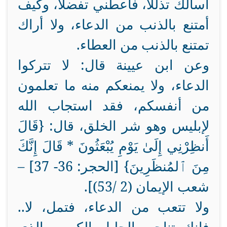
أسألك تذللاً، فأعطني تفضلاً، وكيف
أمتنع بالذنب من الدعاء، ولا أراك
تمتنع بالذنب من العطاء.
وعن ابن عيينة قال: لا تتركوا
الدعاء، ولا يمنعكم منه ما تعلمون
من أنفسكم، فقد استجاب الله
لإبليس وهو شر الخلق، قال: {قَالَ
أَنظِرْنِي إِلَىٰ يَوْمِ يُبْعَثُونَ * قَالَ إِنَّكَ
مِنَ ٱلمُنظَرِينَ} [الحجر: 36- 37] –
شعب الإيمان (2 /53)].
ولا تتعب من الدعاء، فتمل، لا..