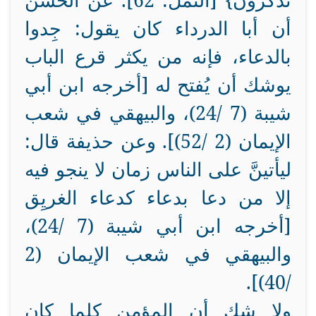
تَذَكَّرُونَ} [النمل: 62].
عن الحسن
أن أبا الدرداء كان يقول: جِدوا
بالدعاء، فإنه من يكثر قرع الباب
يوشك أن يُفتح له [أخرجه ابن أبي
شيبة (7 /24)، والبيهقي في شعب
الإيمان (2 /52)]. وعن حذيفة قال:
ليأتينَّ على الناس زمان لا ينجو فيه
إلا من دعا بدعاء كدعاء الغريِق
[أخرجه ابن أبي شيبة (7 /24)،
والبيهقي في شعب الإيمان (2
/40)].
ولا شك أن المؤمن كلما كان