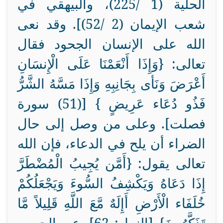
الحلية (1 /225)، والبيهقي في
شعب الإيمان (2 /52)]. وقد نعى
الله على الإنسان الجحود فقال
تعالى:
{وَإِذَا أَنْعَمْنَا عَلَى الْإِنسَانِ
أَعْرَضَ وَنَأى بِجَانِبِهِ وَإِذَا مَسَّهُ الشَّرُّ
فَذُو دُعَاء عَرِيضٍ } [(51) سورة
فصلت].
وعلى من وصل إلى حال
الضراء أن يلح في الدعاء، فإن الله
تعالى يقول:
{أَمَّن يُجِيبُ الْمُضْطَرَّ
إِذَا دَعَاهُ وَيَكْشِفُ السُّوءَ وَيَجْعَلُكُمْ
خُلَفَاء الْأَرْضِ أَإِلَهٌ مَّعَ اللَّهِ قَلِيلاً مَّا