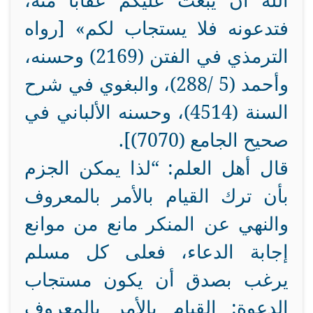
الله أن يبعث عليكم عقابًا منه،
فتدعونه فلا يستجاب لكم» [رواه
الترمذي في الفتن (2169) وحسنه،
وأحمد (5 /288)، والبغوي في شرح
السنة (4514)، وحسنه الألباني في
صحيح الجامع (7070)].
قال أهل العلم: “لذا يمكن الجزم
بأن ترك القيام بالأمر بالمعروف
والنهي عن المنكر مانع من موانع
إجابة الدعاء، فعلى كل مسلم
يرغب بصدق أن يكون مستجاب
الدعوة: القيام بالأمر بالمعروف