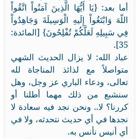
أما بعد:
{يَا أَيُّهَا الَّذِينَ آمَنُواْ اتَّقُواْ
اللّهَ وَابْتَغُواْ إِلَيهِ الْوَسِيلَةَ وَجَاهِدُواْ
فِي سَبِيلِهِ لَعَلَّكُمْ تُفْلِحُونَ} [المائدة:
35].
عباد الله:
لا يزال الحديث الشهي
متواصلاً مع لذائذ المناجاة لله
تعالى، ودعاء الباري عز وجل، وهل
سنشبع من ذلك مهما أطلنا أو
كررنا؟ لا.. ونحن نجد فيه سعادة لا
نجدها في أي حديث نتحدثه، ولا في
أي أنيس نأنس به.