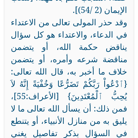
الإيمان (2 /54)].
وقد حذر المولى تعالى من الاعتداء
في الدعاء، والاعتداء هو كل سؤال
يناقض حكمة الله، أو يتضمن
مناقضة شرعه وأمره، أو يتضمن
خلاف ما أخبر به، قال الله تعالى:
{ٱدْعُواْ رَبَّكُمْ تَضَرُّعًا وَخُفْيَةً إِنَّهُ لاَ
يُحِبُّ ٱلْمُعْتَدِينَ} [الأعراف:55]،
فمن ذلك: أن يسأل الله تعالى ما لا
يليق به من منازل الأنبياء، أو يتنطع
في السؤال بذكر تفاصيل يغني