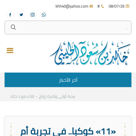
khh40@yahoo.com
#
08/07/26
آخر الأخبار
سنة أولى وثانية زواج – لقاء مع د.خالد الحليبي
«11» كوكبا.. في تجربة أم