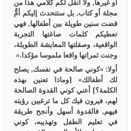
أو غيرها, ولا أنقل لكم كلامي هذا من
مجلة أو كتاب, بل ستتحدث إليكم أمٌّ
قضت سنين طويلة بين أطفالها, فهي
تعطيكم كلمات صاغتها التجربة
الواقعية، وصقلتها المعايشة الطويلة،
وجنت ثمراتها واقعا ملموسا مؤكدا
».
أولا: «كوني صالحة في نفسك, يصلح
لك أطفالك» [وماذا تعنين بهذه
الكلمة؟] أعني كوني القدوة الصالحة
لهم، فيرون فيك كل ما ترغبين رؤيته
فيهم, فالقدوة أسهل وأنجح طريقة
في تعليم الطفل وتهذيبه، كوني