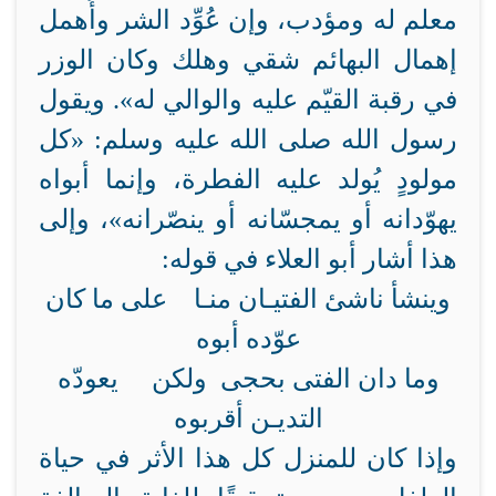
معلم له ومؤدب، وإن عُوِّد الشر وأُهمل
إهمال البهائم شقي وهلك وكان الوزر
في رقبة القيّم عليه والوالي له». ويقول
رسول الله صلى الله عليه وسلم: «كل
مولودٍ يُولد عليه الفطرة، وإنما أبواه
يهوّدانه أو يمجسّانه أو ينصّرانه»، وإلى
هذا أشار أبو العلاء في قوله:
وينشأ ناشئ الفتيـان منـا على ما كان
عوّده أبوه
وما دان الفتى بحجى ولكن يعودّه
التديـن أقربوه
وإذا كان للمنزل كل هذا الأثر في حياة