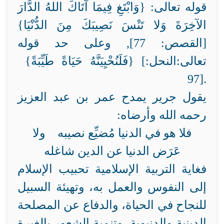
قوله تعالى: {وَابْتَغِ فِيمَا آتَاكَ اللهُ الدَّارَ
الآخِرَةَ وَلا تَنْسَ نَصِيبَكَ مِنَ الدُّنْيَا}
[القصص: 77], وعلى حد قوله
تعالى:
{فَلَنُحْيِيَنَّهُ حَيَاةً طَيِّبَةً} [النحل:
97].
يقول جرير يمدح عمر بن عبد العزيز
رحمه الله وأرضاه:
فلا هو في الدنيا مُضيِّع نصيبه ولا
عَرَض الدنيا عن الدين شاغله
فغاية التربية الإسلامية تحبيب الإسلام
إلى النفوس والعمل به، وتهيئة السبيل
للنجاح في الحياة، والدفاع عن المصلحة
الدينية والدنيوية، وتنمية الشعور بالغيرة