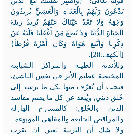
قوله تعالى: {وَاصْبِرْ نَفْسَكَ مَعَ الَّذِينَ
يَدْعُونَ رَبَّهُمْ بِالْغَدَاةِ وَالْعَشِيِّ يُرِيدُونَ
وَجْهَهُ وَلا تَعْدُ عَيْنَاكَ عَنْهُمْ تُرِيدُ زِينَةَ
الْحَيَاةِ الدُّنْيَا وَلا تُطِعْ مَنْ أَغْفَلْنَا قَلْبَهُ عَنْ
ذِكْرِنَا وَاتَّبَعَ هَوَاهُ وَكَانَ أَمْرُهُ فُرُطاً}
[الكهف:28].
وللأندية الطيبة والمراكز الشبابية
المختصة
عظيم الأثر في نفس الناشئ،
فيجب أن يُعرّف منها بكل ما يرشد إلى
خُلق ديني, ويُبعد عن كل ما يضم مفاسد
الدين والخُلق؛ كالمسارح الهازلة
والمراقص الخليعة والمقاهي الموبوءة.
ولا شك أن التربية تعني أن نقرب