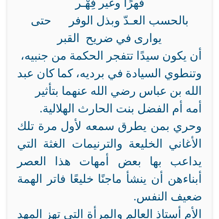
فهرًا وغير فِهْـر
بالحسب العـدّ وبذل الوفر حتى
يوارى في ضريح القبر
أن يكون سيدًا تتفجر الحكمة من جنبيه،
وتنطوي السيادة في برديه، كما كان عبد
الله بن عباس رضي الله عنهما بتأثير
أمه أم الفضل بنت الحارث الهلالية.
وحري بمن يطرق سمعه لأول مرة تلك
الأغاني الخليعة والترنيمات الغثة التي
يداعب بها بعض أمهات هذا العصر
أبناءهن أن ينشأ ماجنًا خليعًا فاتر الهمة
ضعيف النفس.
الأم أستاذ العالم والمرأة التي تهز المهد