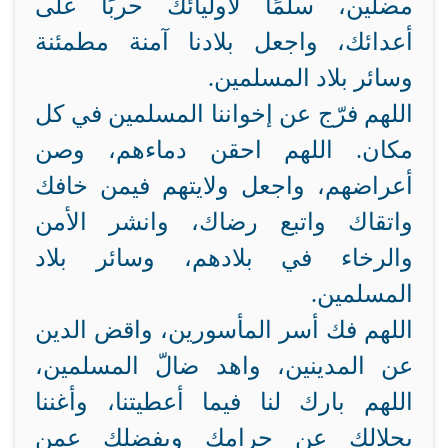
مضلين، سلمًا لأوليائك حربًا على
أعدائك، واجعل بلادنا آمنة مطمئنة
وسائر بلاد المسلمين.
اللهم فرّج عن إخواننا المسلمين في كل
مكان. اللهم احقن دماءهم، وصن
أعراضهم، واجعل ولايتهم فيمن خافك
واتقاك واتبع رضاك، وانشر الأمن
والرخاء في بلادهم، وسائر بلاد
المسلمين.
اللهم فك أسر المأسورين، واقض الدين
عن المدينين، واهد ضالّ المسلمين،
اللهم بارك لنا فيما أعطيتنا، وأغننا
بحلالك عن حرامك وبفضلك عمن