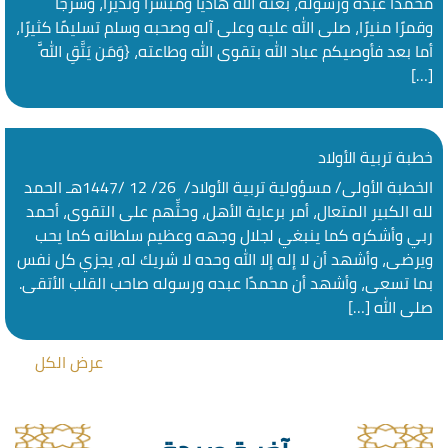
محمدًا عبده ورسوله، بعثه الله هاديًا ومبشرًا ونذيرًا، وسرجًا
وقمرًا منيرًا، صلى الله عليه وعلى آله وصحبه وسلم تسليمًا كثيرًا،
أما بعد فأوصيكم عباد الله بتقوى الله وطاعته، {وَمَن يَتَّقِ اللَّهَ
[…]
خطبة تربية الأولاد
الخطبة الأولى/ مسؤولية تربية الأولاد/ 26/ 12 /1447هـ الحمد
لله الكبير المتعال، أمر برعاية الأهل، وحثِّهم على التقوى، أحمد
ربي وأشكره كما ينبغي لجلال وجهه وعظيم سلطانه كما يحب
ويرضى، وأشهد أن لا إله إلا الله وحده لا شريك له، يجزي كل نفس
بما تسعى، وأشهد أن محمدًا عبده ورسوله صاحب القلب الأتقى.
صلى الله […]
عرض الكل