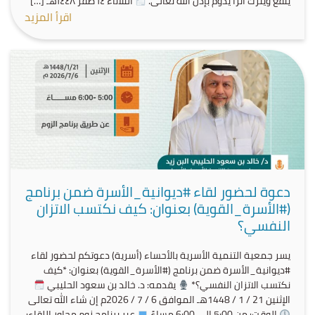
ينفع ويترك أثرًا يدوم بإذن الله تعالى.
الثلاثاء ١٤ صفر ١٤٤٨هـ […]
اقرأ المزيد
دعوة لحضور لقاء #ديوانية_الأسرة ضمن برنامج
(#الأسرة_القوية) بعنوان: كيف نكتسب الاتزان
النفسي؟
يسر جمعية التنمية الأسرية بالأحساء (أسرية) دعوتكم لحضور لقاء
#ديوانية_الأسرة ضمن برنامج (#الأسرة_القوية) بعنوان: *كيف
نكتسب الاتزان النفسي؟*
يقدمه: د. خالد بن سعود الحليبي
الإثنين 21 / 1 / 1448هـ الموافق 6 / 7 / 2026م إن شاء الله تعالى
الوقت: من 5:00 إلى 6:00 مساءً
عبر برنامج زوم محاور اللقاء: