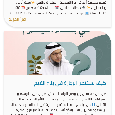
تقدم جمعية أسرتي بـ #المدينة_المنورة برنامج:
سنة أولى
وثانية زواج
د.خالد الحليبي
الثلاثاء 04 أغسطس
4:30 –
6:30 مساءً
عن بعد عبر تطبيق Zoom للاستفسار: 0558818985
اقرأ المزيد
كيف نستثمر الإجازة في بناء القيم
من أجل مستقبل واعٍ وآمن لأولادنا لابد أن نغرس في قلوبهم و
عقولهم #القيم النبيلة. تقدم لكم جمعية #الأم المبدعة – اللقاء
الثـاني
من برنامج كيف نستثمر الإجازة في بناء القيم مع د.خالد
بن سعود الحليبي لقاءً يقدّم أفكارًا عملية لاستثمار الإجازة فيما