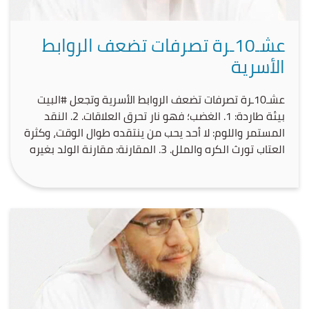
عشـ10ـرة تصرفات تضعف الروابط
الأسرية
بيئة طاردة: ‏1. الغضب؛ فهو نار تحرق العلاقات. ‏2. النقد
المستمر واللوم: لا أحد يحب من ينتقده طوال الوقت، وكثرة
العتاب تورث الكره والملل. ‏3. المقارنة: مقارنة الولد بغيره
(أخيه أو قريبه) تدمر ثقته بنفسه وتزرع الحقد. ‏4. الإهمال
العاطفي والحسي: غياب الكلمة الطيبة، واللمسة الحانية،
والاحتضان والقبلة، […]