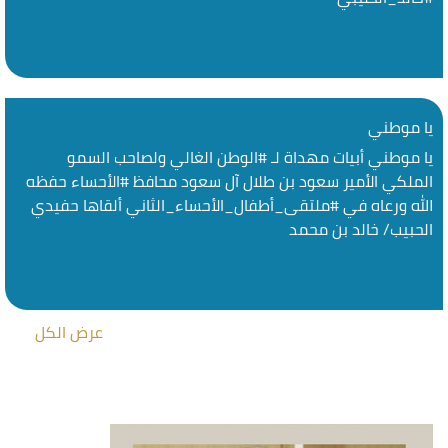
يا موطني
يا موطني أبيات مهداة لـ #الوطن الغالي ولصاحب السمو
الملكي الأمير سعود بن طلال آل سعود محافظ #الأحساء حفظه
الله ورعاه في #ملتقى_أطفال_الأحساء_الثاني ألقاها حفيدي
الحبيب/ خالد بن محمد
عرض الكل