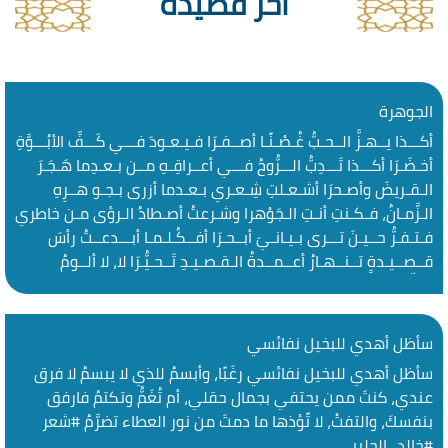
آخر قصيدة
الجوهرة
أكـــذا يــهـزُّ الــحـبُّ غُـصْـنًـا أصــفـرَا فـيـعـودَ فـــي كَـــفِّ الأبُـــوَّةِ
أخـضَـرَا أكـــذا تَـــدِبُّ الـــرُّوحُ فـــي أعــراقِـهِ مــن بـعـدِما هَـجَـرَ
الـقـريضَ وأصـحرَا أشـعـلتِ شِـعـري بـعـدما أزرى بـجـو هــرِهِ
الـزَّمـانُ، فـكـنتِ أنـتِ الـجَوْهرا وشـرعتُ أصـطادُ الـرؤى مـن خاطري
فـتـفـرُّ حــيـنَ تـــرى بـيـانـيَ أبــحـرَا أفــكُـلـمـا أبـــدعــتُ رأسَ
قــصــيـدةٍ تــنــهـارُ أعــمــدةُ الـقـصـيـدِ تَــحـيُّـرَا لا، لا ألــومُ
الـشِّـعْرَ، حـين كبا، فـلن […]
سأظل أهدي للبخيل نفائسي
سأظل أهدي للبخيل نفائسي رغَبًا، وأبسمُ للذي لا يبسمُ لا فرق
عندي، كنتَ ممن يحتفي بجمال حقلي، أم تُغَمُّ وتكتمُ فارفق
بنفسكَ، والتفتْ، لا تًؤذها ما دمتَ من نور العطاء تضرَّمُ ‫#شعر‬
‫#خالد_الحليبي‬