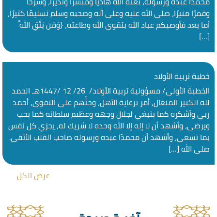
محمدًا عبده ورسوله، بعثه الله هاديًا ومبشرًا ونذيرًا، وسرجًا
وقمرًا منيرًا، صلى الله عليه وعلى آله وصحبه وسلم تسليمًا كثيرًا،
أما بعد فأوصيكم عباد الله بتقوى الله وطاعته، {وَمَن يَتَّقِ اللَّهَ
[…]
خطبة تربية الأولاد
الخطبة الأولى/ مسؤولية تربية الأولاد/ 26/ 12 /1447هـ الحمد
لله الكبير المتعال، أمر برعاية الأهل، وحثِّهم على التقوى، أحمد
ربي وأشكره كما ينبغي لجلال وجهه وعظيم سلطانه كما يحب
ويرضى، وأشهد أن لا إله إلا الله وحده لا شريك له، يجزي كل نفس
بما تسعى، وأشهد أن محمدًا عبده ورسوله صاحب القلب الأتقى.
صلى الله […]
عرض الكل