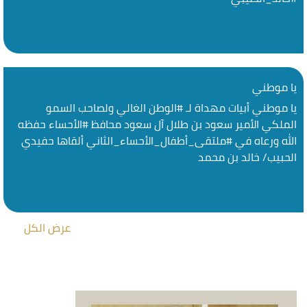
يا موطني
يا موطني أبيات مهداة لـ #الوطن الغالي ولصاحب السمو
الملكي الأمير سعود بن طلال آل سعود محافظ #الأحساء حفظه
الله ورعاه في #ملتقى_أطفال_الأحساء_الثاني ألقاها حفيدي
الحبيب/ خالد بن محمد
عرض الكل