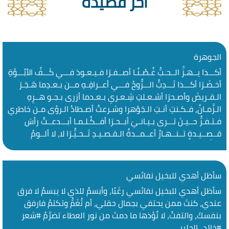
آخر قصيدة
الجوهرة
أكـــذا يــهـزُّ الــحـبُّ غُـصْـنًـا أصــفـرَا فـيـعـودَ فـــي كَـــفِّ الأبُـــوَّةِ
أخـضَـرَا أكـــذا تَـــدِبُّ الـــرُّوحُ فـــي أعــراقِـهِ مــن بـعـدِما هَـجَـرَ
الـقـريضَ وأصـحرَا أشـعـلتِ شِـعـري بـعـدما أزرى بـجـو هــرِهِ
الـزَّمـانُ، فـكـنتِ أنـتِ الـجَوْهرا وشـرعتُ أصـطادُ الـرؤى مـن خاطري
فـتـفـرُّ حــيـنَ تـــرى بـيـانـيَ أبــحـرَا أفــكُـلـمـا أبـــدعــتُ رأسَ
قــصــيـدةٍ تــنــهـارُ أعــمــدةُ الـقـصـيـدِ تَــحـيُّـرَا لا، لا ألــومُ
الـشِّـعْرَ، حـين كبا، فـلن […]
سأظل أهدي للبخيل نفائسي
سأظل أهدي للبخيل نفائسي رغَبًا، وأبسمُ للذي لا يبسمُ لا فرق
عندي، كنتَ ممن يحتفي بجمال حقلي، أم تُغَمُّ وتكتمُ فارفق
بنفسكَ، والتفتْ، لا تًؤذها ما دمتَ من نور العطاء تضرَّمُ ‫#شعر‬
‫#خالد_الحليبي‬