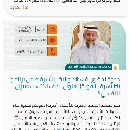
ينفع ويترك أثرًا يدوم بإذن الله تعالى.
الثلاثاء ١٤ صفر ١٤٤٨هـ […]
اقرأ المزيد
دعوة لحضور لقاء #ديوانية_الأسرة ضمن برنامج
(#الأسرة_القوية) بعنوان: كيف نكتسب الاتزان
النفسي؟
يسر جمعية التنمية الأسرية بالأحساء (أسرية) دعوتكم لحضور لقاء
#ديوانية_الأسرة ضمن برنامج (#الأسرة_القوية) بعنوان: *كيف
نكتسب الاتزان النفسي؟*
يقدمه: د. خالد بن سعود الحليبي
الإثنين 21 / 1 / 1448هـ الموافق 6 / 7 / 2026م إن شاء الله تعالى
الوقت: من 5:00 إلى 6:00 مساءً
عبر برنامج زوم محاور اللقاء: