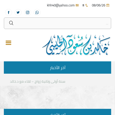
khh40@yahoo.com
#
08/06/26
آخر الأخبار
سنة أولى وثانية زواج – لقاء مع د.خالد الحليبي
ك