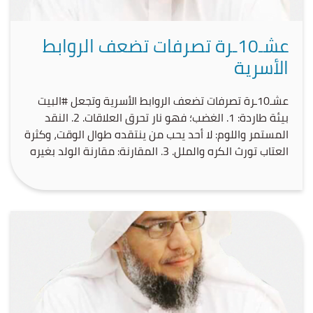
عشـ10ـرة تصرفات تضعف الروابط
الأسرية
بيئة طاردة: ‏1. الغضب؛ فهو نار تحرق العلاقات. ‏2. النقد
المستمر واللوم: لا أحد يحب من ينتقده طوال الوقت، وكثرة
العتاب تورث الكره والملل. ‏3. المقارنة: مقارنة الولد بغيره
(أخيه أو قريبه) تدمر ثقته بنفسه وتزرع الحقد. ‏4. الإهمال
العاطفي والحسي: غياب الكلمة الطيبة، واللمسة الحانية،
والاحتضان والقبلة، […]