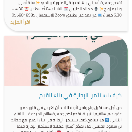
تقدم جمعية أسرتي بـ #المدينة_المنورة برنامج:
سنة أولى
وثانية زواج
د.خالد الحليبي
الثلاثاء 04 أغسطس
4:30 –
6:30 مساءً
عن بعد عبر تطبيق Zoom للاستفسار: 0558818985
اقرأ المزيد
كيف نستثمر الإجازة في بناء القيم
من أجل مستقبل واعٍ وآمن لأولادنا لابد أن نغرس في قلوبهم و
عقولهم #القيم النبيلة. تقدم لكم جمعية #الأم المبدعة – اللقاء
الثـاني
من برنامج كيف نستثمر الإجازة في بناء القيم مع د.خالد
بن سعود الحليبي لقاءً يقدّم أفكارًا عملية لاستثمار الإجازة فيما