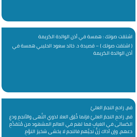
اشتقت صوتك : همسة في أذن الوالدة الكريمة
( اشتقت صوتك ) – قصيدة د. خالد سعود الحليبي همسة في
أذن الوالدة الكريمة
قم، زاحمِ النجمَ العليَّ
قم، زاحمِ النجمَ العليَّ فإنما‬ ‫خُلِق العلا لذوي النُّهى والأنجمِ‬ ‫ودعِ
الكسالى في الغيابِ فما لهم‬ ‫في العالم المشهود من مُتقدَّمِ‬
‫دعهم، وإن آذاك زَنُّ نجيِّهم‬ ‫فالنجم لا يخشى شخيرَ النوَّمِ‬