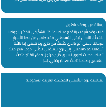
رسالة من زوجة مشغول
قالت وقد شَرِقت بالدَّمعِ عيناها وسَطَّرَ الهَمُّ في الخدَّينِ نجواها:
ناشدتُكَ اللهَ أن تبقى لتسمعَني فقد طغى من عصا التَّسيارِ
مرماها دعني أَبُحْ بالذي كتَّمتُ من حُرَقٍ ولا تلمني إذا نالتْك
أشقاها كم دافعتني إلى بَوْحٍ لتعتِقَني لكنَّني خوف هجرٍ منكَ
أنهاها وصرتُ أطوي نهاري طَيَّ مرتَحِلٍ فوق القتادِ وتحتَ
الشمسِ يصلاها تاهتْ معالمُ وقتي، […]
بمناسبة يوم التأسيس للمملكة العربية السعودية