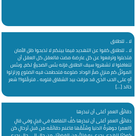
لا .. للطلاق
لا .. للطلاق كفوا عن التهديد فيما بينكم لا تذبحوا ظل الأمان
فتذبلوا وترفعوا عن كل عارضة مضت فالعقل كل العقل أن
تتغافلوا لا تشهروا سيف الطلاق فإنه بئس الضجيعُ لكم، وبئس
الموئلُ كم منزلٍ ضمَّ الوداد ضلوعه فتحطمت فيه الضلوع وزلزلوا
آهٍ على الحب الذي قد مزقت بيد الشقاق قلوبه .. فترمَّلوا!! شعر
خالد […]
دقائقُ العمرِ أغلى أن تبذرها
دقائقُ العمرِ أغلى أن تبذرها كفُّ التفاهة في قيلٍ وفي قالِ
(العمر) جوهرةُ الدنيا وسُلَّمُها فاغنم دقائقَه من قبلِ تَرحالِ كن
كوكبًا للهدى يجري به فلكٌ من الفضائل من حالٍ إلى حالِ يجري ..