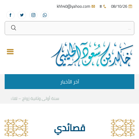
khh40@yahoo.com
#
08/10/26
آخر الأخبار
سنة أولى وثانية زواج – لقاء مع د.خا
قصائدي