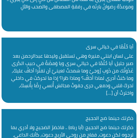
وموعدُهُ رضوانُ بارئه في رفقةِ المصطفى والصحب والآلِ
أيا حُلُمًا في خيالي سرى
على لسان ابنتي منيرة وهي تستقبل وليدها عبدالرحمن بعد
صبر جليل: ‏أيا حُلُمًا في خيالي سرى ويا وَمضَةً في دبيبِ الكَرى
غَذَوتُك من ذَوبِ رُوحِيْ وما سَمحتُ لعينيَّ أن تفتُرا أخافُ عليكَ،
وما كنتُ أدري لماذا أخافُ؟ وماذا طَرا؟ إذا ما تحركتَ في داخلي
تحركَ قلبي ودمعِي جرى جفوتُ مجالسَ أُنسي رِضًا بِأُنسِكَ،
واخترتُ أن […]
ذكرتك حينما ضج الحجيج
ذكرتك حينما ضج الحجيج: (أيا رباه) .. فاخضرّ الضجيج ولا أدري بما
ترجوه لكن دعوت، ففاح من روحي الأريج دعوت، كأنك الداعي،