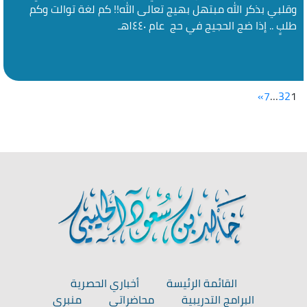
وقلبي بذكر الله مبتهل بهيج تعالى الله!! كم لغة توالت وكم
طلبٍ .. إذا ضج الحجيج في حج عام ١٤٤٠هـ
»
7
…
3
2
1
القائمة الرئيسة
أخباري الحصرية
البرامج التدريبية
محاضراتي
منبري