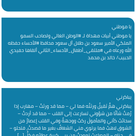
يا موطني
يا موطني أبيات مهداة لـ #الوطن الغالي ولصاحب السمو
الملكي الأمير سعود بن طلال آل سعود محافظ #الأحساء حفظه
الله ورعاه في #ملتقى_أطفال_الأحساء_الثاني ألقاها حفيدي
الحبيب/ خالد بن محمد
يباكرني
يباكرني همٌّ ثقيلٌ ورثتُه فما ليَ – مما قد ورثتُ – مهارب إذا
رُمتُ شأنًا من شؤوني تسارعت إلى القلب – مما قد أردتُ –
سحائبُ كأنيَ والمأمولَ ركبٌ ووجهةٌ وفي القلب إعصارٌ من
الشوق لاهبُ فما يرتوي مني الشغافُ بغير ما قصدتُ، فتحلو –
في جناه – المصاعبُ تعودتُ من ربي كريمَ عطائه فكلُّ […]