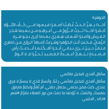
الجوهرة
أكـــذا يــهـزُّ الــحـبُّ غُـصْـنًـا أصــفـرَا فـيـعـودَ فـــي كَـــفِّ الأبُـــوَّةِ
أخـضَـرَا أكـــذا تَـــدِبُّ الـــرُّوحُ فـــي أعــراقِـهِ مــن بـعـدِما هَـجَـرَ
الـقـريضَ وأصـحرَا أشـعـلتِ شِـعـري بـعـدما أزرى بـجـو هــرِهِ
الـزَّمـانُ، فـكـنتِ أنـتِ الـجَوْهرا وشـرعتُ أصـطادُ الـرؤى مـن خاطري
فـتـفـرُّ حــيـنَ تـــرى بـيـانـيَ أبــحـرَا أفــكُـلـمـا أبـــدعــتُ رأسَ
قــصــيـدةٍ تــنــهـارُ أعــمــدةُ الـقـصـيـدِ تَــحـيُّـرَا لا، لا ألــومُ
الـشِّـعْرَ، حـين كبا، فـلن […]
سأظل أهدي للبخيل نفائسي
سأظل أهدي للبخيل نفائسي رغَبًا، وأبسمُ للذي لا يبسمُ لا فرق
عندي، كنتَ ممن يحتفي بجمال حقلي، أم تُغَمُّ وتكتمُ فارفق
بنفسكَ، والتفتْ، لا تًؤذها ما دمتَ من نور العطاء تضرَّمُ ‫#شعر‬
‫#خالد_الحليبي‬